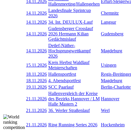
14.11.2026
Erfurt-Steigerw
Hallenmeeting/Hallengehen
Landesfinale Sprintcup
14.11.2026
Chemnitz
2026
14.11.2026
34. Int. DEULUX-Lauf
Langsur
Gudensberger Crosslauf
14.11.2026
2026 Hermann Kilian
Gudensberg
Gedächtnislauf
Detlef-Näther-
14.11.2026
Hochsprungwettkampf
Magdeburg
2026
Kreis Herbst Waldlauf
15.11.2026
Usingen
Meisterschaften
18.11.2026
Hallensportfest
Regis-Breitinge
18.11.2026
4. Abendsportfest
Magdeburg
19.11.2026
SCC Paarlauf
Berlin-Charlott
Hallenvergleich der Kreise
21.11.2026
des Bezirks Hannover / LM
Hannover
Halle Masters 2
21.11.2026
36. Werler Straßenlauf
Werl
21.11.2026
Ring Running Series 2026
Hockenheim