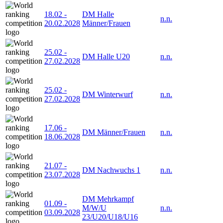
18.02
-
DM Halle
n.n.
20.02.2028
Männer/Frauen
25.02
-
DM Halle U20
n.n.
27.02.2028
25.02
-
DM Winterwurf
n.n.
27.02.2028
17.06
-
DM Männer/Frauen
n.n.
18.06.2028
21.07
-
DM Nachwuchs 1
n.n.
23.07.2028
DM Mehrkampf
01.09
-
M/W/U
n.n.
03.09.2028
23/U20/U18/U16