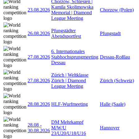
Chorzów, Schlesien |
Kamila Skolimowska
23.08.2026
Chorzow (Polen)
Memorial | Diamond
League Meeting
Pfungstädter
26.08.2026
Pfungstadt
Abendsportfest
6. Internationales
27.08.2026
Stabhochsprungmeeting
Dessau-Roßlau
Dessau
Zürich | Weltklasse
27.08.2026
Zürich | Diamond
Zürich (Schweiz)
League Meeting
28.08.2026
HLF-Wurfmeeting
Halle (Saale)
DM Mehrkampf
28.08
-
M/W/U
Hannover
30.08.2026
23/U20/U18/U16