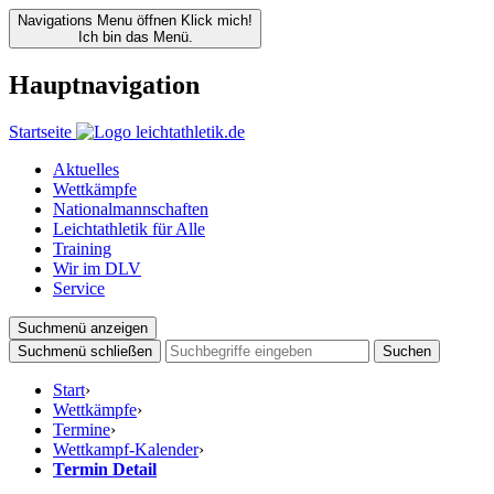
Navigations Menu öffnen
Klick mich!
Ich bin das Menü.
Hauptnavigation
Startseite
Aktuelles
Wettkämpfe
Nationalmannschaften
Leichtathletik für Alle
Training
Wir im DLV
Service
Suchmenü anzeigen
Suchmenü schließen
Suchen
Start
›
Wettkämpfe
›
Termine
›
Wettkampf-Kalender
›
Termin Detail