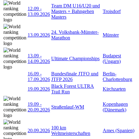
Team DM U16/U20 und
12.09
-
Masters + Bahngehen
Troisdorf
13.09.2026
Masters
24. Volksbank-Münster-
13.09.2026
Münster
Marathon
13.09
-
Budapest
Ultimate Championships
14.09.2026
(Ungarn)
16.09
-
Bundesfinale JTFO und
Berlin-
17.09.2026
JTFP 2026
Charlottenburg
Black Forest ULTRA
19.09.2026
Kirchzarten
Trail Run
19.09
-
Kopenhagen
Straßenlauf-WM
20.09.2026
(Dänemark)
100 km
20.09.2026
Ames (Spanien)
Weltmeisterschaften