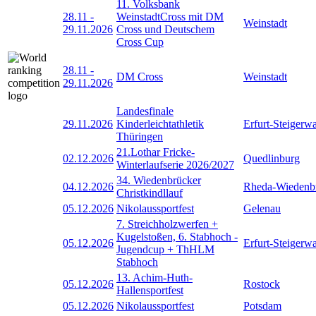
11. Volksbank
28.11
-
WeinstadtCross mit DM
Weinstadt
29.11.2026
Cross und Deutschem
Cross Cup
28.11
-
DM Cross
Weinstadt
29.11.2026
Landesfinale
29.11.2026
Kinderleichtathletik
Erfurt-Steigerw
Thüringen
21.Lothar Fricke-
02.12.2026
Quedlinburg
Winterlaufserie 2026/2027
34. Wiedenbrücker
04.12.2026
Rheda-Wiedenb
Christkindllauf
05.12.2026
Nikolaussportfest
Gelenau
7. Streichholzwerfen +
Kugelstoßen, 6. Stabhoch -
05.12.2026
Erfurt-Steigerw
Jugendcup + ThHLM
Stabhoch
13. Achim-Huth-
05.12.2026
Rostock
Hallensportfest
05.12.2026
Nikolaussportfest
Potsdam