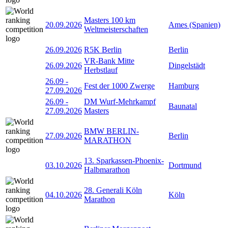
Masters 100 km
20.09.2026
Ames (Spanien)
Weltmeisterschaften
26.09.2026
R5K Berlin
Berlin
VR-Bank Mitte
26.09.2026
Dingelstädt
Herbstlauf
26.09
-
Fest der 1000 Zwerge
Hamburg
27.09.2026
26.09
-
DM Wurf-Mehrkampf
Baunatal
27.09.2026
Masters
BMW BERLIN-
27.09.2026
Berlin
MARATHON
13. Sparkassen-Phoenix-
03.10.2026
Dortmund
Halbmarathon
28. Generali Köln
04.10.2026
Köln
Marathon