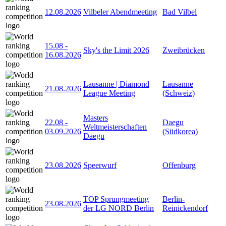
12.08.2026
Vilbeler Abendmeeting
Bad Vilbel
15.08
-
Sky's the Limit 2026
Zweibrücken
16.08.2026
Lausanne | Diamond
Lausanne
21.08.2026
League Meeting
(Schweiz)
Masters
22.08
-
Daegu
Weltmeisterschaften
03.09.2026
(Südkorea)
Daegu
23.08.2026
Speerwurf
Offenburg
TOP Sprungmeeting
Berlin-
23.08.2026
der LG NORD Berlin
Reinickendorf