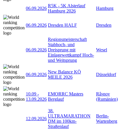
R5K - 5K Alsterlauf
06.09.2026
Hamburg
Hamburg 2026
06.09.2026
Dresden HALF
Dresden
Regionsmeisterschaft
Stabhoch- und
06.09.2026
Dreisprung mit
Wesel
Einlagewettkampf Hoch-
und Weitsprung
New Balance KÖ
06.09.2026
Düsseldorf
MEILE 2026
10.09
-
EMORRC Masters
Râșnov
13.09.2026
Berglauf
(Rumänien)
38.
ULTRAMARATHON
Berlin-
12.09.2026
DM im 100km-
Wartenberg
Straßenlauf