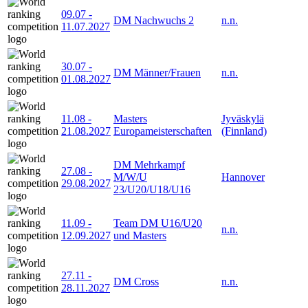
09.07
-
DM Nachwuchs 2
n.n.
11.07.2027
30.07
-
DM Männer/Frauen
n.n.
01.08.2027
11.08
-
Masters
Jyväskylä
21.08.2027
Europameisterschaften
(Finnland)
DM Mehrkampf
27.08
-
M/W/U
Hannover
29.08.2027
23/U20/U18/U16
11.09
-
Team DM U16/U20
n.n.
12.09.2027
und Masters
27.11
-
DM Cross
n.n.
28.11.2027