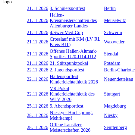
21.11.2026
3. Schülersportfest
Berlin
Hallen-
21.11.2026
Kreismeisterschaften des
Meuselwitz
Altenburger Landes
21.11.2026
4.SweriMed-Cup
Schwerin
Crosslauf mit KM (LV RL
21.11.2026
Waxweiler
Kreis BIT)
Offenes Hallen-Altmark-
21.11.2026
Stendal
Sportfest U20-U14-U12
21.11.2026
21. Stützpunktpokal
Potsdam
22.11.2026
2. Jugendsportfest
Berlin-Charlott
Hallensportfest
22.11.2026
Neuendettelsau
Kinderleichtathletik 2026
VR-Pokal
22.11.2026
Kinderleichtathletik des
Stuttgart
WLV 2026
25.11.2026
5. Abendsportfest
Magdeburg
Nieskyer Hochsprung-
28.11.2026
Niesky
Mehrkampf
Offene Lausitzer
28.11.2026
Senftenberg
Meisterschaften 2026