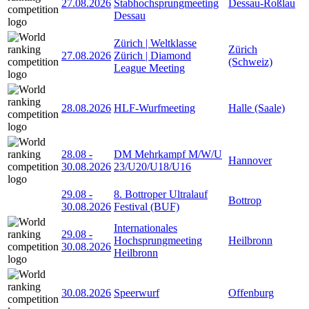
27.08.2026
Stabhochsprungmeeting
Dessau-Roßlau
Dessau
Zürich | Weltklasse
Zürich
27.08.2026
Zürich | Diamond
(Schweiz)
League Meeting
28.08.2026
HLF-Wurfmeeting
Halle (Saale)
28.08
-
DM Mehrkampf M/W/U
Hannover
30.08.2026
23/U20/U18/U16
29.08
-
8. Bottroper Ultralauf
Bottrop
30.08.2026
Festival (BUF)
Internationales
29.08
-
Hochsprungmeeting
Heilbronn
30.08.2026
Heilbronn
30.08.2026
Speerwurf
Offenburg