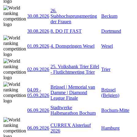
26.
30.08.2026
Stabhochsprungmeeting
Beckum
der Frauen
30.08.2026
8. DO IT FAST
Dortmund
01.09.2026
4. Domspringen Wesel
Wesel
25. Volksbank Trier Eifel
02.09.2026
Trier
- Flutlichtmeeting Trier
Brüssel | Memorial van
04.09
-
Brüssel
Damme | Diamond
05.09.2026
(Belgien)
League Finale
Stadtwerke
06.09.2026
Bochum-Mitte
Halbmarathon Bochum
CURREX Alsterlauf
06.09.2026
Hamburg
2026