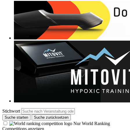
Stichwort
Suche starten
Suche zurücksetzen
Nur World Ranking
Competitions anzeigen