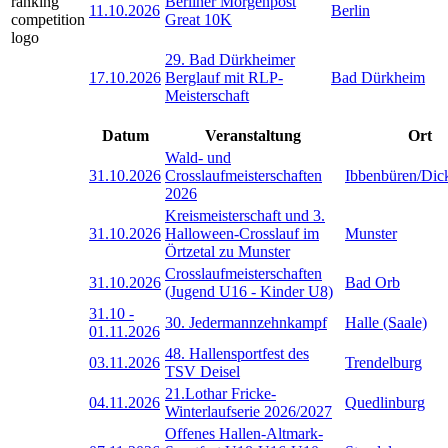
Berliner Morgenpost
11.10.2026
Berlin
Great 10K
29. Bad Dürkheimer
17.10.2026
Berglauf mit RLP-
Bad Dürkheim
Meisterschaft
Datum
Veranstaltung
Ort
Wald- und
31.10.2026
Crosslaufmeisterschaften
Ibbenbüren/Dic
2026
Kreismeisterschaft und 3.
31.10.2026
Halloween-Crosslauf im
Munster
Örtzetal zu Munster
Crosslaufmeisterschaften
31.10.2026
Bad Orb
(Jugend U16 - Kinder U8)
31.10
-
30. Jedermannzehnkampf
Halle (Saale)
01.11.2026
48. Hallensportfest des
03.11.2026
Trendelburg
TSV Deisel
21.Lothar Fricke-
04.11.2026
Quedlinburg
Winterlaufserie 2026/2027
Offenes Hallen-Altmark-