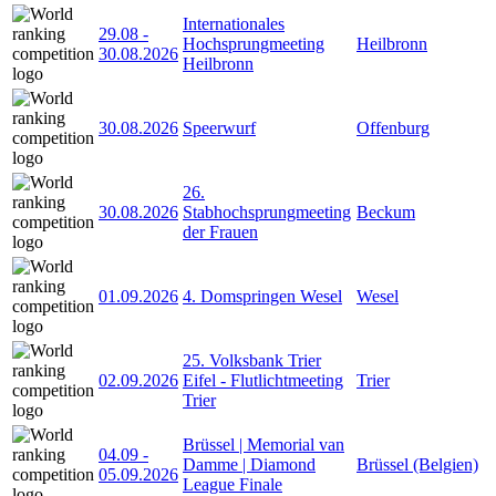
Internationales
29.08
-
Hochsprungmeeting
Heilbronn
30.08.2026
Heilbronn
30.08.2026
Speerwurf
Offenburg
26.
30.08.2026
Stabhochsprungmeeting
Beckum
der Frauen
01.09.2026
4. Domspringen Wesel
Wesel
25. Volksbank Trier
02.09.2026
Eifel - Flutlichtmeeting
Trier
Trier
Brüssel | Memorial van
04.09
-
Damme | Diamond
Brüssel (Belgien)
05.09.2026
League Finale