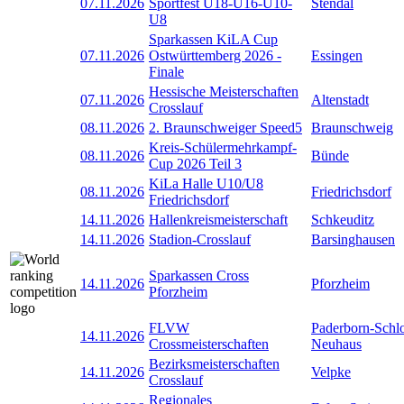
07.11.2026
Sportfest U18-U16-U10-
Stendal
U8
Sparkassen KiLA Cup
07.11.2026
Ostwürttemberg 2026 -
Essingen
Finale
Hessische Meisterschaften
07.11.2026
Altenstadt
Crosslauf
08.11.2026
2. Braunschweiger Speed5
Braunschweig
Kreis-Schülermehrkampf-
08.11.2026
Bünde
Cup 2026 Teil 3
KiLa Halle U10/U8
08.11.2026
Friedrichsdorf
Friedrichsdorf
14.11.2026
Hallenkreismeisterschaft
Schkeuditz
14.11.2026
Stadion-Crosslauf
Barsinghausen
Sparkassen Cross
14.11.2026
Pforzheim
Pforzheim
FLVW
Paderborn-Schl
14.11.2026
Crossmeisterschaften
Neuhaus
Bezirksmeisterschaften
14.11.2026
Velpke
Crosslauf
Regionales