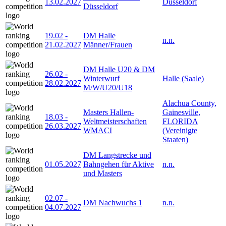
13.02.2027
Düsseldorf
Düsseldorf
19.02
-
DM Halle
n.n.
21.02.2027
Männer/Frauen
DM Halle U20 & DM
26.02
-
Winterwurf
Halle (Saale)
28.02.2027
M/W/U20/U18
Alachua County,
Masters Hallen-
Gainesville,
18.03
-
Weltmeisterschaften
FLORIDA
26.03.2027
WMACI
(Vereinigte
Staaten)
DM Langstrecke und
01.05.2027
Bahngehen für Aktive
n.n.
und Masters
02.07
-
DM Nachwuchs 1
n.n.
04.07.2027