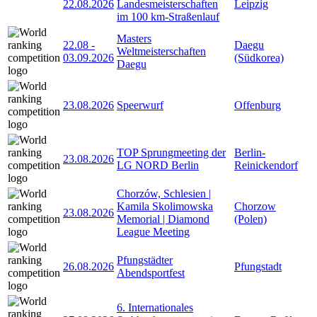
22.08.2026
Landesmeisterschaften
Leipzig
im 100 km-Straßenlauf
Masters
22.08
-
Daegu
Weltmeisterschaften
03.09.2026
(Südkorea)
Daegu
23.08.2026
Speerwurf
Offenburg
TOP Sprungmeeting der
Berlin-
23.08.2026
LG NORD Berlin
Reinickendorf
Chorzów, Schlesien |
Kamila Skolimowska
Chorzow
23.08.2026
Memorial | Diamond
(Polen)
League Meeting
Pfungstädter
26.08.2026
Pfungstadt
Abendsportfest
6. Internationales