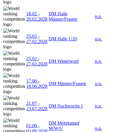
18.02
-
DM Halle
n.n.
20.02.2028
Männer/Frauen
25.02
-
DM Halle U20
n.n.
27.02.2028
25.02
-
DM Winterwurf
n.n.
27.02.2028
17.06
-
DM Männer/Frauen
n.n.
18.06.2028
21.07
-
DM Nachwuchs 1
n.n.
23.07.2028
DM Mehrkampf
01.09
-
M/W/U
n.n.
03.09.2028