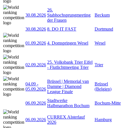
26.
30.08.2026
Stabhochsprungmeeting
Beckum
der Frauen
30.08.2026
8. DO IT FAST
Dortmund
01.09.2026
4. Domspringen Wesel
Wesel
25. Volksbank Trier Eifel
02.09.2026
Trier
- Flutlichtmeeting Trier
Brüssel | Memorial van
04.09
-
Brüssel
Damme | Diamond
05.09.2026
(Belgien)
League Finale
Stadtwerke
06.09.2026
Bochum-Mitte
Halbmarathon Bochum
CURREX Alsterlauf
06.09.2026
Hamburg
2026