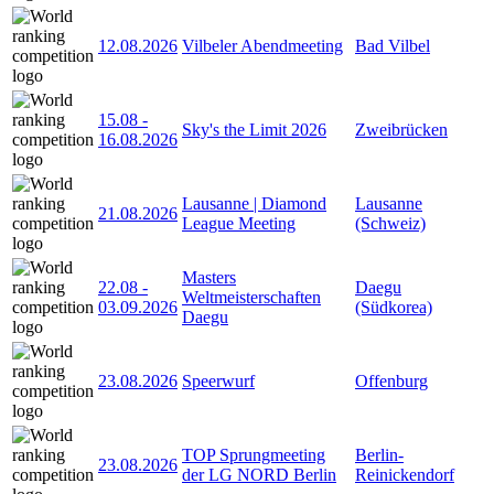
12.08.2026
Vilbeler Abendmeeting
Bad Vilbel
15.08
-
Sky's the Limit 2026
Zweibrücken
16.08.2026
Lausanne | Diamond
Lausanne
21.08.2026
League Meeting
(Schweiz)
Masters
22.08
-
Daegu
Weltmeisterschaften
03.09.2026
(Südkorea)
Daegu
23.08.2026
Speerwurf
Offenburg
TOP Sprungmeeting
Berlin-
23.08.2026
der LG NORD Berlin
Reinickendorf