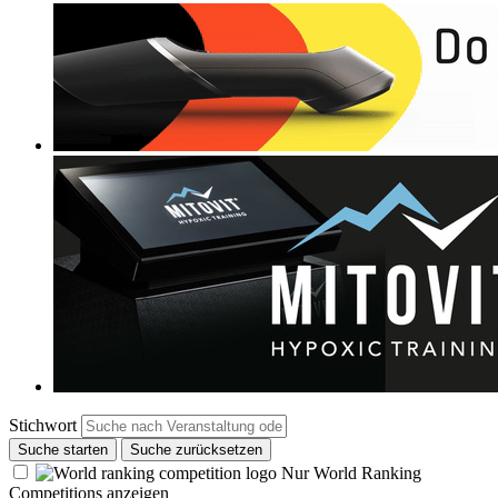
Stichwort
Suche starten
Suche zurücksetzen
Nur World Ranking
Competitions anzeigen