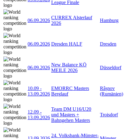
League Finale
CURREX Alsterlauf
06.09.2026
Hamburg
2026
06.09.2026
Dresden HALF
Dresden
New Balance KÖ
06.09.2026
Düsseldorf
MEILE 2026
10.09
-
EMORRC Masters
Râșnov
13.09.2026
Berglauf
(Rumänien)
Team DM U16/U20
12.09
-
und Masters +
Troisdorf
13.09.2026
Bahngehen Masters
24. Volksbank-Münster-
13.09.2026
Münster