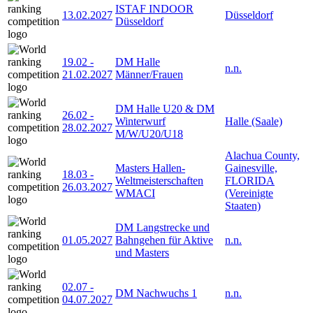
ISTAF INDOOR
13.02.2027
Düsseldorf
Düsseldorf
19.02
-
DM Halle
n.n.
21.02.2027
Männer/Frauen
DM Halle U20 & DM
26.02
-
Winterwurf
Halle (Saale)
28.02.2027
M/W/U20/U18
Alachua County,
Masters Hallen-
Gainesville,
18.03
-
Weltmeisterschaften
FLORIDA
26.03.2027
WMACI
(Vereinigte
Staaten)
DM Langstrecke und
01.05.2027
Bahngehen für Aktive
n.n.
und Masters
02.07
-
DM Nachwuchs 1
n.n.
04.07.2027