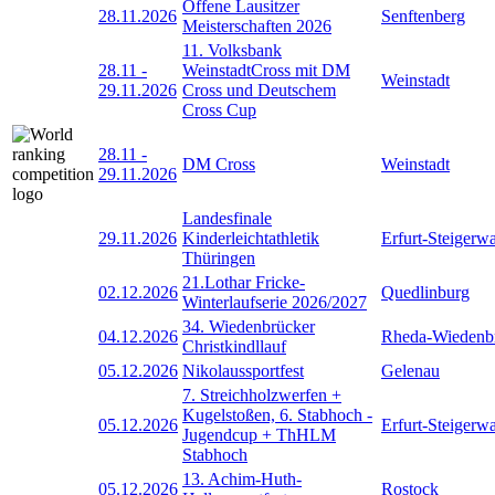
Offene Lausitzer
28.11.2026
Senftenberg
Meisterschaften 2026
11. Volksbank
28.11
-
WeinstadtCross mit DM
Weinstadt
29.11.2026
Cross und Deutschem
Cross Cup
28.11
-
DM Cross
Weinstadt
29.11.2026
Landesfinale
29.11.2026
Kinderleichtathletik
Erfurt-Steigerw
Thüringen
21.Lothar Fricke-
02.12.2026
Quedlinburg
Winterlaufserie 2026/2027
34. Wiedenbrücker
04.12.2026
Rheda-Wiedenb
Christkindllauf
05.12.2026
Nikolaussportfest
Gelenau
7. Streichholzwerfen +
Kugelstoßen, 6. Stabhoch -
05.12.2026
Erfurt-Steigerw
Jugendcup + ThHLM
Stabhoch
13. Achim-Huth-
05.12.2026
Rostock