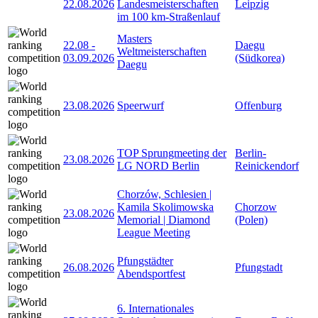
22.08.2026
Landesmeisterschaften
Leipzig
im 100 km-Straßenlauf
Masters
22.08
-
Daegu
Weltmeisterschaften
03.09.2026
(Südkorea)
Daegu
23.08.2026
Speerwurf
Offenburg
TOP Sprungmeeting der
Berlin-
23.08.2026
LG NORD Berlin
Reinickendorf
Chorzów, Schlesien |
Kamila Skolimowska
Chorzow
23.08.2026
Memorial | Diamond
(Polen)
League Meeting
Pfungstädter
26.08.2026
Pfungstadt
Abendsportfest
6. Internationales