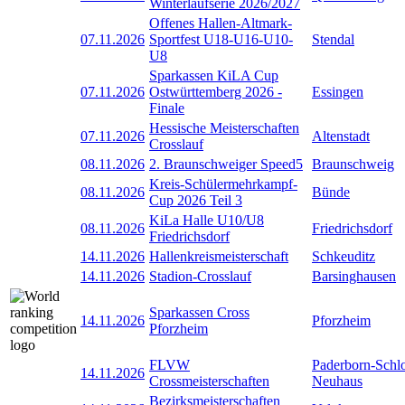
Winterlaufserie 2026/2027
Offenes Hallen-Altmark-
07.11.2026
Sportfest U18-U16-U10-
Stendal
U8
Sparkassen KiLA Cup
07.11.2026
Ostwürttemberg 2026 -
Essingen
Finale
Hessische Meisterschaften
07.11.2026
Altenstadt
Crosslauf
08.11.2026
2. Braunschweiger Speed5
Braunschweig
Kreis-Schülermehrkampf-
08.11.2026
Bünde
Cup 2026 Teil 3
KiLa Halle U10/U8
08.11.2026
Friedrichsdorf
Friedrichsdorf
14.11.2026
Hallenkreismeisterschaft
Schkeuditz
14.11.2026
Stadion-Crosslauf
Barsinghausen
Sparkassen Cross
14.11.2026
Pforzheim
Pforzheim
FLVW
Paderborn-Schl
14.11.2026
Crossmeisterschaften
Neuhaus
Bezirksmeisterschaften