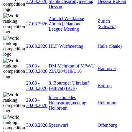
27.08.2026
Stabhochsprungmeeting
Dessau-Roßlau
Dessau
Zürich | Weltklasse
Zürich
27.08.2026
Zürich | Diamond
(Schweiz)
League Meeting
28.08.2026
HLF-Wurfmeeting
Halle (Saale)
28.08
-
DM Mehrkampf M/W/U
Hannover
30.08.2026
23/U20/U18/U16
29.08
-
8. Bottroper Ultralauf
Bottrop
30.08.2026
Festival (BUF)
Internationales
29.08
-
Hochsprungmeeting
Heilbronn
30.08.2026
Heilbronn
30.08.2026
Speerwurf
Offenburg