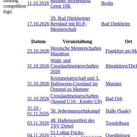
Berliner Morgenpost
11.10.2026
Berlin
Great 10K
29. Bad Dürkheimer
17.10.2026
Berglauf mit RLP-
Bad Dürkheim
Meisterschaft
Datum
Veranstaltung
Ort
Hessische Meisterschaften
25.10.2026
Frankfurt am M
Marathon
Wald- und
31.10.2026
Crosslaufmeisterschaften
Ibbenbüren/Dic
2026
Kreismeisterschaft und 3.
31.10.2026
Halloween-Crosslauf im
Munster
Örtzetal zu Munster
Crosslaufmeisterschaften
31.10.2026
Bad Orb
(Jugend U16 - Kinder U8)
31.10
-
30. Jedermannzehnkampf
Halle (Saale)
01.11.2026
48. Hallensportfest des
03.11.2026
Trendelburg
TSV Deisel
21.Lothar Fricke-
04.11.2026
Quedlinburg