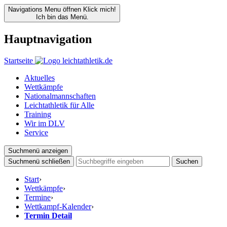
Navigations Menu öffnen
Klick mich!
Ich bin das Menü.
Hauptnavigation
Startseite
Aktuelles
Wettkämpfe
Nationalmannschaften
Leichtathletik für Alle
Training
Wir im DLV
Service
Suchmenü anzeigen
Suchmenü schließen
Suchen
Start
›
Wettkämpfe
›
Termine
›
Wettkampf-Kalender
›
Termin Detail