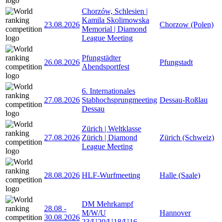
Chorzów, Schlesien |
Kamila Skolimowska
23.08.2026
Chorzow (Polen)
Memorial | Diamond
League Meeting
Pfungstädter
26.08.2026
Pfungstadt
Abendsportfest
6. Internationales
27.08.2026
Stabhochsprungmeeting
Dessau-Roßlau
Dessau
Zürich | Weltklasse
27.08.2026
Zürich | Diamond
Zürich (Schweiz)
League Meeting
28.08.2026
HLF-Wurfmeeting
Halle (Saale)
DM Mehrkampf
28.08
-
M/W/U
Hannover
30.08.2026
23/U20/U18/U16