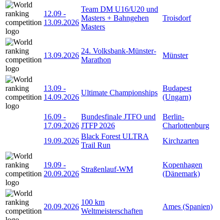
Team DM U16/U20 und
12.09
-
Masters + Bahngehen
Troisdorf
13.09.2026
Masters
24. Volksbank-Münster-
13.09.2026
Münster
Marathon
13.09
-
Budapest
Ultimate Championships
14.09.2026
(Ungarn)
16.09
-
Bundesfinale JTFO und
Berlin-
17.09.2026
JTFP 2026
Charlottenburg
Black Forest ULTRA
19.09.2026
Kirchzarten
Trail Run
19.09
-
Kopenhagen
Straßenlauf-WM
20.09.2026
(Dänemark)
100 km
20.09.2026
Ames (Spanien)
Weltmeisterschaften