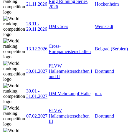
Ring Running Series
21.11.2026
Hockenheim
2026
28.11
-
DM Cross
Weinstadt
29.11.2026
Cross-
13.12.2026
Belgrad (Serbien)
Europameisterschaften
FLVW
30.01.2027
Hallenmeisterschaften I
Dortmund
und II
30.01
-
DM Mehrkampf Halle
n.n.
31.01.2027
FLVW
07.02.2027
Hallenmeisterschaften
Dortmund
III