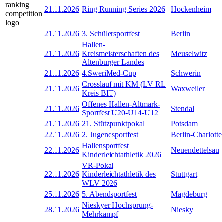
21.11.2026
Ring Running Series 2026
Hockenheim
21.11.2026
3. Schülersportfest
Berlin
Hallen-
21.11.2026
Kreismeisterschaften des
Meuselwitz
Altenburger Landes
21.11.2026
4.SweriMed-Cup
Schwerin
Crosslauf mit KM (LV RL
21.11.2026
Waxweiler
Kreis BIT)
Offenes Hallen-Altmark-
21.11.2026
Stendal
Sportfest U20-U14-U12
21.11.2026
21. Stützpunktpokal
Potsdam
22.11.2026
2. Jugendsportfest
Berlin-Charlott
Hallensportfest
22.11.2026
Neuendettelsau
Kinderleichtathletik 2026
VR-Pokal
22.11.2026
Kinderleichtathletik des
Stuttgart
WLV 2026
25.11.2026
5. Abendsportfest
Magdeburg
Nieskyer Hochsprung-
28.11.2026
Niesky
Mehrkampf