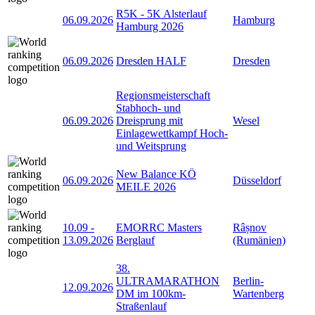
R5K - 5K Alsterlauf
06.09.2026
Hamburg
Hamburg 2026
06.09.2026
Dresden HALF
Dresden
Regionsmeisterschaft
Stabhoch- und
06.09.2026
Dreisprung mit
Wesel
Einlagewettkampf Hoch-
und Weitsprung
New Balance KÖ
06.09.2026
Düsseldorf
MEILE 2026
10.09
-
EMORRC Masters
Râșnov
13.09.2026
Berglauf
(Rumänien)
38.
ULTRAMARATHON
Berlin-
12.09.2026
DM im 100km-
Wartenberg
Straßenlauf