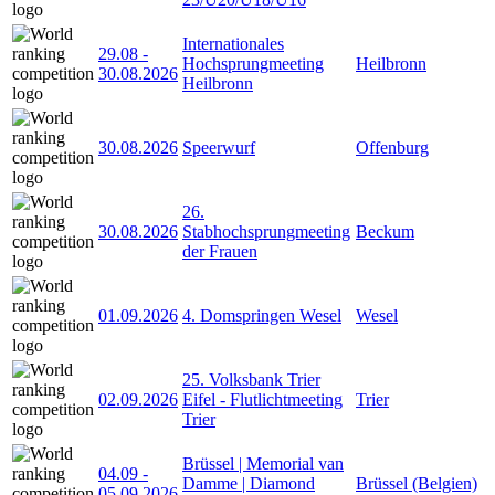
Internationales
29.08
-
Hochsprungmeeting
Heilbronn
30.08.2026
Heilbronn
30.08.2026
Speerwurf
Offenburg
26.
30.08.2026
Stabhochsprungmeeting
Beckum
der Frauen
01.09.2026
4. Domspringen Wesel
Wesel
25. Volksbank Trier
02.09.2026
Eifel - Flutlichtmeeting
Trier
Trier
Brüssel | Memorial van
04.09
-
Damme | Diamond
Brüssel (Belgien)
05.09.2026