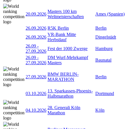
Masters 100 km
20.09.2026
Ames (Spanien)
Weltmeisterschaften
26.09.2026
R5K Berlin
Berlin
VR-Bank Mitte
26.09.2026
Dingelstädt
Herbstlauf
26.09
-
Fest der 1000 Zwerge
Hamburg
27.09.2026
26.09
-
DM Wurf-Mehrkampf
Baunatal
27.09.2026
Masters
BMW BERLIN-
27.09.2026
Berlin
MARATHON
13. Sparkassen-Phoenix-
03.10.2026
Dortmund
Halbmarathon
28. Generali Köln
04.10.2026
Köln
Marathon