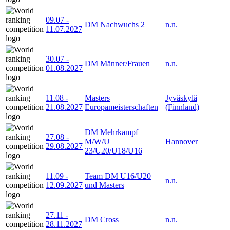
09.07
-
DM Nachwuchs 2
n.n.
11.07.2027
30.07
-
DM Männer/Frauen
n.n.
01.08.2027
11.08
-
Masters
Jyväskylä
21.08.2027
Europameisterschaften
(Finnland)
DM Mehrkampf
27.08
-
M/W/U
Hannover
29.08.2027
23/U20/U18/U16
11.09
-
Team DM U16/U20
n.n.
12.09.2027
und Masters
27.11
-
DM Cross
n.n.
28.11.2027