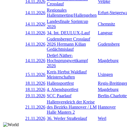
14.11.2026
Velpke
Crosslauf
Regionales
14.11.2026
Erfurt-Steigerw
Hallenmeeting/Hallengehen
Landesfinale Sprintcup
14.11.2026
Chemnitz
2026
14.11.2026
34. Int. DEULUX-Lauf
Langsur
Gudensberger Crosslauf
14.11.2026
2026 Hermann Kilian
Gudensberg
Gedächtnislauf
Detlef-Näther-
14.11.2026
Hochsprungwettkampf
Magdeburg
2026
Kreis Herbst Waldlauf
15.11.2026
Usingen
Meisterschaften
18.11.2026
Hallensportfest
Regis-Breitinge
18.11.2026
4. Abendsportfest
Magdeburg
19.11.2026
SCC Paarlauf
Berlin-Charlott
Hallenvergleich der Kreise
21.11.2026
des Bezirks Hannover / LM
Hannover
Halle Masters 2
21.11.2026
36. Werler Straßenlauf
Werl