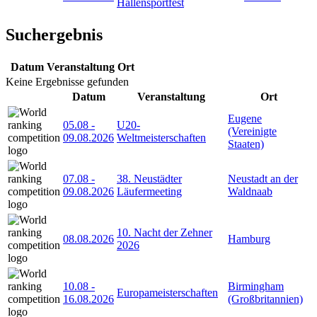
Hallensportfest
Suchergebnis
Datum
Veranstaltung
Ort
Keine Ergebnisse gefunden
Datum
Veranstaltung
Ort
Eugene
05.08
-
U20-
(Vereinigte
09.08.2026
Weltmeisterschaften
Staaten)
07.08
-
38. Neustädter
Neustadt an der
09.08.2026
Läufermeeting
Waldnaab
10. Nacht der Zehner
08.08.2026
Hamburg
2026
10.08
-
Birmingham
Europameisterschaften
16.08.2026
(Großbritannien)