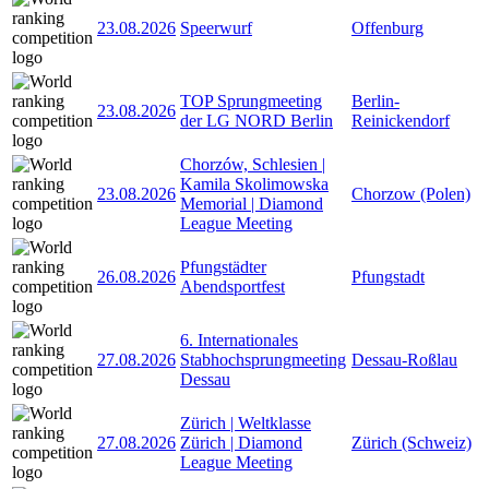
23.08.2026
Speerwurf
Offenburg
TOP Sprungmeeting
Berlin-
23.08.2026
der LG NORD Berlin
Reinickendorf
Chorzów, Schlesien |
Kamila Skolimowska
23.08.2026
Chorzow (Polen)
Memorial | Diamond
League Meeting
Pfungstädter
26.08.2026
Pfungstadt
Abendsportfest
6. Internationales
27.08.2026
Stabhochsprungmeeting
Dessau-Roßlau
Dessau
Zürich | Weltklasse
27.08.2026
Zürich | Diamond
Zürich (Schweiz)
League Meeting