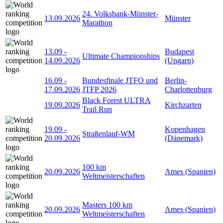
24. Volksbank-Münster-
13.09.2026
Münster
Marathon
13.09
-
Budapest
Ultimate Championships
14.09.2026
(Ungarn)
16.09
-
Bundesfinale JTFO und
Berlin-
17.09.2026
JTFP 2026
Charlottenburg
Black Forest ULTRA
19.09.2026
Kirchzarten
Trail Run
19.09
-
Kopenhagen
Straßenlauf-WM
20.09.2026
(Dänemark)
100 km
20.09.2026
Ames (Spanien)
Weltmeisterschaften
Masters 100 km
20.09.2026
Ames (Spanien)
Weltmeisterschaften