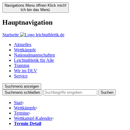
Navigations Menu öffnen
Klick mich!
Ich bin das Menü.
Hauptnavigation
Startseite
Aktuelles
Wettkämpfe
Nationalmannschaften
Leichtathletik für Alle
Training
Wir im DLV
Service
Suchmenü anzeigen
Suchmenü schließen
Suchen
Start
›
Wettkämpfe
›
Termine
›
Wettkampf-Kalender
›
Termin Detail