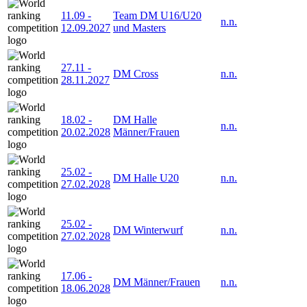
11.09
-
Team DM U16/U20
n.n.
12.09.2027
und Masters
27.11
-
DM Cross
n.n.
28.11.2027
18.02
-
DM Halle
n.n.
20.02.2028
Männer/Frauen
25.02
-
DM Halle U20
n.n.
27.02.2028
25.02
-
DM Winterwurf
n.n.
27.02.2028
17.06
-
DM Männer/Frauen
n.n.
18.06.2028