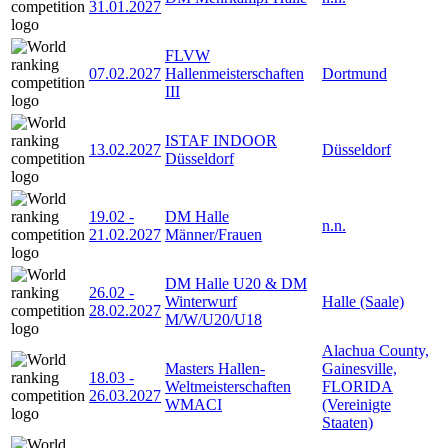
31.01.2027
FLVW
07.02.2027
Hallenmeisterschaften
Dortmund
III
ISTAF INDOOR
13.02.2027
Düsseldorf
Düsseldorf
19.02
-
DM Halle
n.n.
21.02.2027
Männer/Frauen
DM Halle U20 & DM
26.02
-
Winterwurf
Halle (Saale)
28.02.2027
M/W/U20/U18
Alachua County,
Masters Hallen-
Gainesville,
18.03
-
Weltmeisterschaften
FLORIDA
26.03.2027
WMACI
(Vereinigte
Staaten)