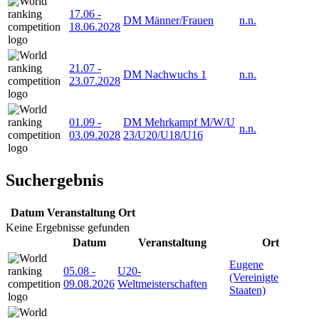
17.06
-
DM Männer/Frauen
n.n.
18.06.2028
21.07
-
DM Nachwuchs 1
n.n.
23.07.2028
01.09
-
DM Mehrkampf M/W/U
n.n.
03.09.2028
23/U20/U18/U16
Suchergebnis
Datum
Veranstaltung
Ort
Keine Ergebnisse gefunden
Datum
Veranstaltung
Ort
Eugene
05.08
-
U20-
(Vereinigte
09.08.2026
Weltmeisterschaften
Staaten)