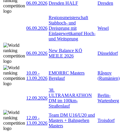
06.09.2026
Dresden HALF
Dresden
Regionsmeisterschaft
Stabhoch- und
06.09.2026
Dreisprung mit
Wesel
Einlagewettkampf Hoch-
und Weitsprung
New Balance KÖ
06.09.2026
Düsseldorf
MEILE 2026
10.09
-
EMORRC Masters
Râșnov
13.09.2026
Berglauf
(Rumänien)
38.
ULTRAMARATHON
Berlin-
12.09.2026
DM im 100km-
Wartenberg
Straßenlauf
Team DM U16/U20 und
12.09
-
Masters + Bahngehen
Troisdorf
13.09.2026
Masters