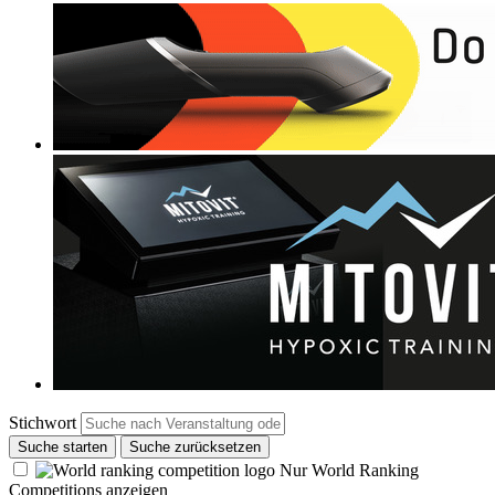
Stichwort
Suche starten
Suche zurücksetzen
Nur World Ranking
Competitions anzeigen