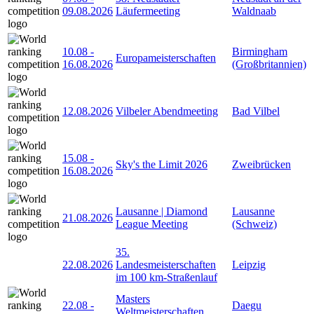
09.08.2026
Läufermeeting
Waldnaab
10.08
-
Birmingham
Europameisterschaften
16.08.2026
(Großbritannien)
12.08.2026
Vilbeler Abendmeeting
Bad Vilbel
15.08
-
Sky's the Limit 2026
Zweibrücken
16.08.2026
Lausanne | Diamond
Lausanne
21.08.2026
League Meeting
(Schweiz)
35.
22.08.2026
Landesmeisterschaften
Leipzig
im 100 km-Straßenlauf
Masters
22.08
-
Daegu
Weltmeisterschaften