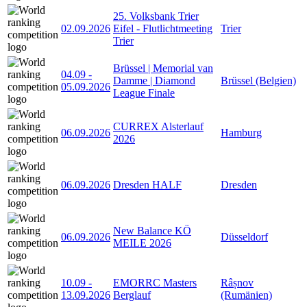
25. Volksbank Trier
02.09.2026
Eifel - Flutlichtmeeting
Trier
Trier
Brüssel | Memorial van
04.09
-
Damme | Diamond
Brüssel (Belgien)
05.09.2026
League Finale
CURREX Alsterlauf
06.09.2026
Hamburg
2026
06.09.2026
Dresden HALF
Dresden
New Balance KÖ
06.09.2026
Düsseldorf
MEILE 2026
10.09
-
EMORRC Masters
Râșnov
13.09.2026
Berglauf
(Rumänien)