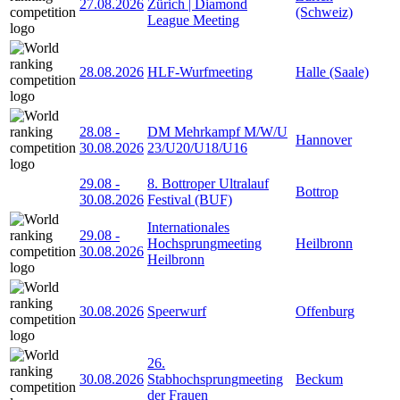
27.08.2026
Zürich | Diamond
(Schweiz)
League Meeting
28.08.2026
HLF-Wurfmeeting
Halle (Saale)
28.08
-
DM Mehrkampf M/W/U
Hannover
30.08.2026
23/U20/U18/U16
29.08
-
8. Bottroper Ultralauf
Bottrop
30.08.2026
Festival (BUF)
Internationales
29.08
-
Hochsprungmeeting
Heilbronn
30.08.2026
Heilbronn
30.08.2026
Speerwurf
Offenburg
26.
30.08.2026
Stabhochsprungmeeting
Beckum
der Frauen