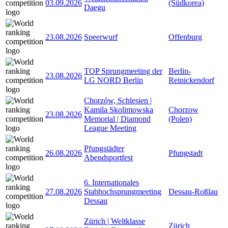
03.09.2026
(Südkorea)
Daegu
23.08.2026
Speerwurf
Offenburg
TOP Sprungmeeting der
Berlin-
23.08.2026
LG NORD Berlin
Reinickendorf
Chorzów, Schlesien |
Kamila Skolimowska
Chorzow
23.08.2026
Memorial | Diamond
(Polen)
League Meeting
Pfungstädter
26.08.2026
Pfungstadt
Abendsportfest
6. Internationales
27.08.2026
Stabhochsprungmeeting
Dessau-Roßlau
Dessau
Zürich | Weltklasse
Zürich