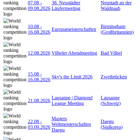
07.08
-
38. Neustädter
Neustadt an der
09.08.2026
Läufermeeting
Waldnaab
10.08
-
Birmingham
Europameisterschaften
16.08.2026
(Großbritannien)
12.08.2026
Vilbeler Abendmeeting
Bad Vilbel
15.08
-
Sky's the Limit 2026
Zweibrücken
16.08.2026
Lausanne | Diamond
Lausanne
21.08.2026
League Meeting
(Schweiz)
Masters
22.08
-
Daegu
Weltmeisterschaften
03.09.2026
(Südkorea)
Daegu