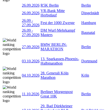
26.09.2026
R5K Berlin
Berlin
VR-Bank Mitte
26.09.2026
Dingelstädt
Herbstlauf
26.09
-
Fest der 1000 Zwerge
Hamburg
27.09.2026
26.09
-
DM Wurf-Mehrkampf
Baunatal
27.09.2026
Masters
BMW BERLIN-
27.09.2026
Berlin
MARATHON
13. Sparkassen-Phoenix-
03.10.2026
Dortmund
Halbmarathon
28. Generali Köln
04.10.2026
Köln
Marathon
Berliner Morgenpost
11.10.2026
Berlin
Great 10K
29. Bad Dürkheimer