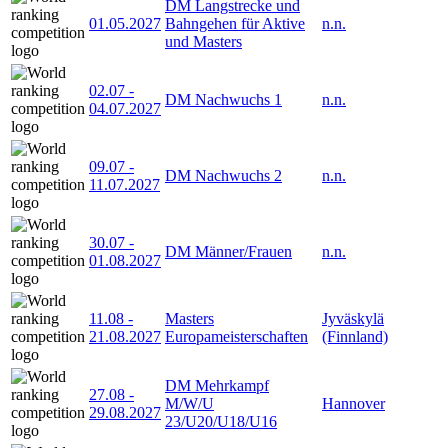
DM Langstrecke und
01.05.2027
Bahngehen für Aktive
n.n.
und Masters
02.07
-
DM Nachwuchs 1
n.n.
04.07.2027
09.07
-
DM Nachwuchs 2
n.n.
11.07.2027
30.07
-
DM Männer/Frauen
n.n.
01.08.2027
11.08
-
Masters
Jyväskylä
21.08.2027
Europameisterschaften
(Finnland)
DM Mehrkampf
27.08
-
M/W/U
Hannover
29.08.2027
23/U20/U18/U16