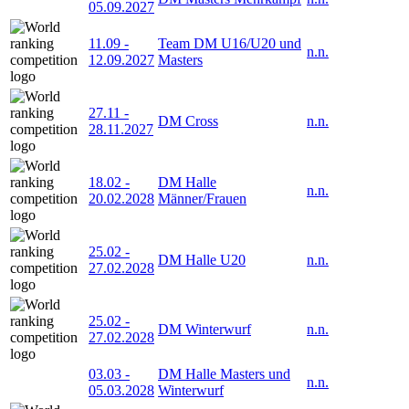
05.09.2027
11.09
-
Team DM U16/U20 und
n.n.
12.09.2027
Masters
27.11
-
DM Cross
n.n.
28.11.2027
18.02
-
DM Halle
n.n.
20.02.2028
Männer/Frauen
25.02
-
DM Halle U20
n.n.
27.02.2028
25.02
-
DM Winterwurf
n.n.
27.02.2028
03.03
-
DM Halle Masters und
n.n.
05.03.2028
Winterwurf