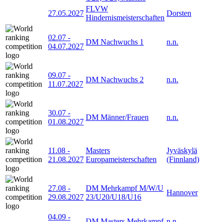
FLVW
27.05.2027
Dorsten
Hindernismeisterschaften
02.07
-
DM Nachwuchs 1
n.n.
04.07.2027
09.07
-
DM Nachwuchs 2
n.n.
11.07.2027
30.07
-
DM Männer/Frauen
n.n.
01.08.2027
11.08
-
Masters
Jyväskylä
21.08.2027
Europameisterschaften
(Finnland)
27.08
-
DM Mehrkampf M/W/U
Hannover
29.08.2027
23/U20/U18/U16
04.09
-
DM Masters Mehrkampf
n.n.