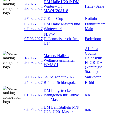
DM Halle U20 & DM
26.02
-
Winterwurf
Halle (Saale)
28.02.2027
M/W/U20/U18
27.02.2027
7. Kids Cup
Nottuln
05.03
-
DM Halle Masters und
Frankfurt am
07.03.2027
Winterwurf
Main
FLVW
07.03.2027
Hallenmeisterschaften
Paderborn
U14
Alachua
County,
Masters Hallen-
18.03
-
Gainesville,
Weltmeisterschaften
26.03.2027
FLORIDA
WMACI
(Vereinigte
Staaten)
20.03.2027
34. Sälzerlauf 2027
Salzkotten
24.04.2027
Brühler Schlosspokal
Brühl
DM Langstrecke und
01.05.2027
Bahngehen für Aktive
n.n.
und Masters
DM Langstaffeln M/F,
02.05.2027
n.n.
U23, U20, Masters