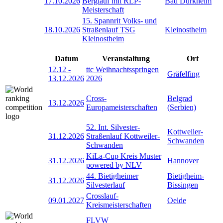
17.10.2026
Berglauf mit RLP-
Bad Dürkheim
Meisterschaft
15. Spannrit Volks- und
18.10.2026
Straßenlauf TSG
Kleinostheim
Kleinostheim
Datum
Veranstaltung
Ort
12.12
-
ttc Weihnachtsspringen
Gräfelfing
13.12.2026
2026
Cross-
Belgrad
13.12.2026
Europameisterschaften
(Serbien)
52. Int. Silvester-
Kottweiler-
31.12.2026
Straßenlauf Kottweiler-
Schwanden
Schwanden
KiLa-Cup Kreis Muster
31.12.2026
Hannover
powered by NLV
44. Bietigheimer
Bietigheim-
31.12.2026
Silvesterlauf
Bissingen
Crosslauf-
09.01.2027
Oelde
Kreismeisterschaften
FLVW