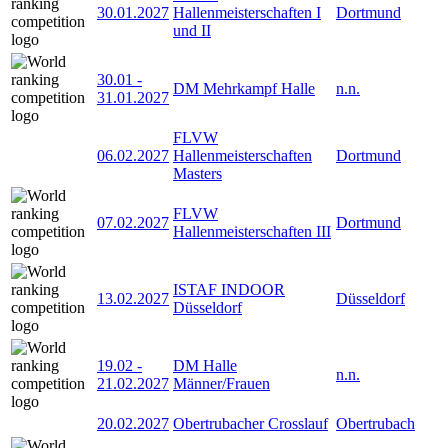
30.01.2027
Hallenmeisterschaften I
Dortmund
und II
30.01
-
DM Mehrkampf Halle
n.n.
31.01.2027
FLVW
06.02.2027
Hallenmeisterschaften
Dortmund
Masters
FLVW
07.02.2027
Dortmund
Hallenmeisterschaften III
ISTAF INDOOR
13.02.2027
Düsseldorf
Düsseldorf
19.02
-
DM Halle
n.n.
21.02.2027
Männer/Frauen
20.02.2027
Obertrubacher Crosslauf
Obertrubach