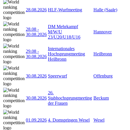
28.08.2026
HLF-Wurfmeeting
Halle (Saale)
DM Mehrkampf
28.08
-
M/W/U
Hannover
30.08.2026
23/U20/U18/U16
Internationales
29.08
-
Hochsprungmeeting
Heilbronn
30.08.2026
Heilbronn
30.08.2026
Speerwurf
Offenburg
26.
30.08.2026
Stabhochsprungmeeting
Beckum
der Frauen
01.09.2026
4. Domspringen Wesel
Wesel