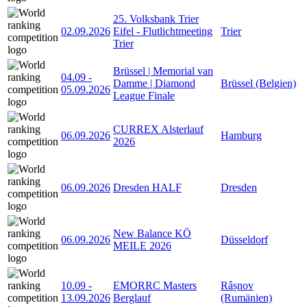
25. Volksbank Trier
02.09.2026
Eifel - Flutlichtmeeting
Trier
Trier
Brüssel | Memorial van
04.09
-
Damme | Diamond
Brüssel (Belgien)
05.09.2026
League Finale
CURREX Alsterlauf
06.09.2026
Hamburg
2026
06.09.2026
Dresden HALF
Dresden
New Balance KÖ
06.09.2026
Düsseldorf
MEILE 2026
10.09
-
EMORRC Masters
Râșnov
13.09.2026
Berglauf
(Rumänien)