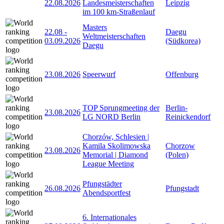
22.08.2026
Landesmeisterschaften
Leipzig
im 100 km-Straßenlauf
Masters
22.08
-
Daegu
Weltmeisterschaften
03.09.2026
(Südkorea)
Daegu
23.08.2026
Speerwurf
Offenburg
TOP Sprungmeeting der
Berlin-
23.08.2026
LG NORD Berlin
Reinickendorf
Chorzów, Schlesien |
Kamila Skolimowska
Chorzow
23.08.2026
Memorial | Diamond
(Polen)
League Meeting
Pfungstädter
26.08.2026
Pfungstadt
Abendsportfest
6. Internationales