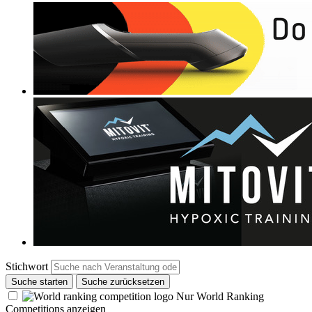
Stichwort
Suche starten
Suche zurücksetzen
Nur World Ranking
Competitions anzeigen