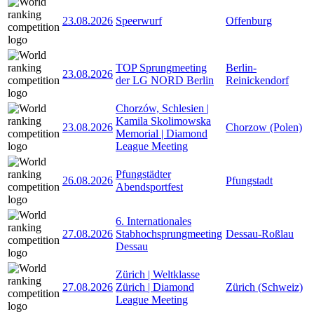
23.08.2026
Speerwurf
Offenburg
TOP Sprungmeeting
Berlin-
23.08.2026
der LG NORD Berlin
Reinickendorf
Chorzów, Schlesien |
Kamila Skolimowska
23.08.2026
Chorzow (Polen)
Memorial | Diamond
League Meeting
Pfungstädter
26.08.2026
Pfungstadt
Abendsportfest
6. Internationales
27.08.2026
Stabhochsprungmeeting
Dessau-Roßlau
Dessau
Zürich | Weltklasse
27.08.2026
Zürich | Diamond
Zürich (Schweiz)
League Meeting