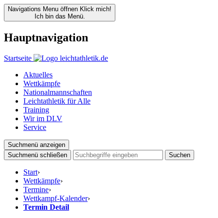
Navigations Menu öffnen
Klick mich!
Ich bin das Menü.
Hauptnavigation
Startseite
Aktuelles
Wettkämpfe
Nationalmannschaften
Leichtathletik für Alle
Training
Wir im DLV
Service
Suchmenü anzeigen
Suchmenü schließen
Suchen
Start
›
Wettkämpfe
›
Termine
›
Wettkampf-Kalender
›
Termin Detail