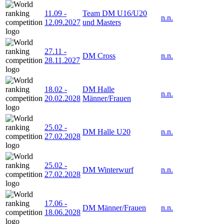
11.09
-
Team DM U16/U20
n.n.
12.09.2027
und Masters
27.11
-
DM Cross
n.n.
28.11.2027
18.02
-
DM Halle
n.n.
20.02.2028
Männer/Frauen
25.02
-
DM Halle U20
n.n.
27.02.2028
25.02
-
DM Winterwurf
n.n.
27.02.2028
17.06
-
DM Männer/Frauen
n.n.
18.06.2028