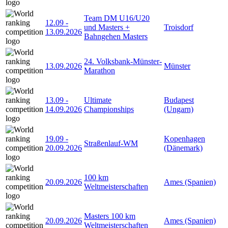
Team DM U16/U20
12.09
-
und Masters +
Troisdorf
13.09.2026
Bahngehen Masters
24. Volksbank-Münster-
13.09.2026
Münster
Marathon
13.09
-
Ultimate
Budapest
14.09.2026
Championships
(Ungarn)
19.09
-
Kopenhagen
Straßenlauf-WM
20.09.2026
(Dänemark)
100 km
20.09.2026
Ames (Spanien)
Weltmeisterschaften
Masters 100 km
20.09.2026
Ames (Spanien)
Weltmeisterschaften