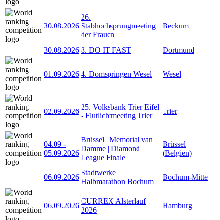
26.
30.08.2026
Stabhochsprungmeeting
Beckum
der Frauen
30.08.2026
8. DO IT FAST
Dortmund
01.09.2026
4. Domspringen Wesel
Wesel
25. Volksbank Trier Eifel
02.09.2026
Trier
- Flutlichtmeeting Trier
Brüssel | Memorial van
04.09
-
Brüssel
Damme | Diamond
05.09.2026
(Belgien)
League Finale
Stadtwerke
06.09.2026
Bochum-Mitte
Halbmarathon Bochum
CURREX Alsterlauf
06.09.2026
Hamburg
2026