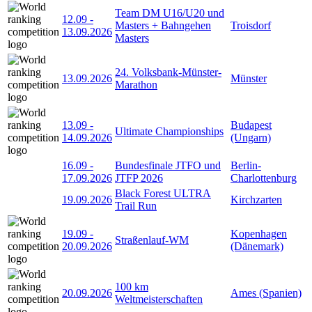
Team DM U16/U20 und
12.09
-
Masters + Bahngehen
Troisdorf
13.09.2026
Masters
24. Volksbank-Münster-
13.09.2026
Münster
Marathon
13.09
-
Budapest
Ultimate Championships
14.09.2026
(Ungarn)
16.09
-
Bundesfinale JTFO und
Berlin-
17.09.2026
JTFP 2026
Charlottenburg
Black Forest ULTRA
19.09.2026
Kirchzarten
Trail Run
19.09
-
Kopenhagen
Straßenlauf-WM
20.09.2026
(Dänemark)
100 km
20.09.2026
Ames (Spanien)
Weltmeisterschaften