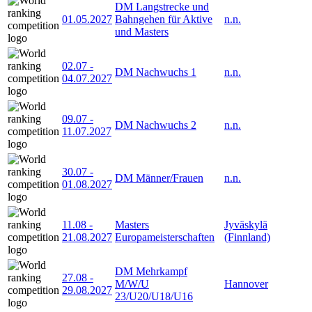
DM Langstrecke und
01.05.2027
Bahngehen für Aktive
n.n.
und Masters
02.07
-
DM Nachwuchs 1
n.n.
04.07.2027
09.07
-
DM Nachwuchs 2
n.n.
11.07.2027
30.07
-
DM Männer/Frauen
n.n.
01.08.2027
11.08
-
Masters
Jyväskylä
21.08.2027
Europameisterschaften
(Finnland)
DM Mehrkampf
27.08
-
M/W/U
Hannover
29.08.2027
23/U20/U18/U16