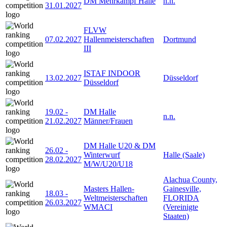
DM Mehrkampf Halle
n.n.
31.01.2027
FLVW
07.02.2027
Hallenmeisterschaften
Dortmund
III
ISTAF INDOOR
13.02.2027
Düsseldorf
Düsseldorf
19.02
-
DM Halle
n.n.
21.02.2027
Männer/Frauen
DM Halle U20 & DM
26.02
-
Winterwurf
Halle (Saale)
28.02.2027
M/W/U20/U18
Alachua County,
Masters Hallen-
Gainesville,
18.03
-
Weltmeisterschaften
FLORIDA
26.03.2027
WMACI
(Vereinigte
Staaten)