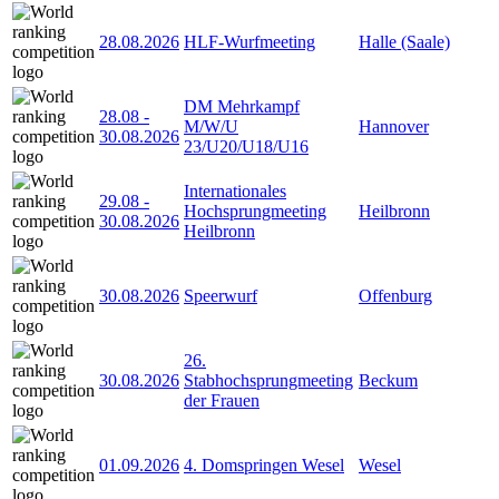
28.08.2026
HLF-Wurfmeeting
Halle (Saale)
DM Mehrkampf
28.08
-
M/W/U
Hannover
30.08.2026
23/U20/U18/U16
Internationales
29.08
-
Hochsprungmeeting
Heilbronn
30.08.2026
Heilbronn
30.08.2026
Speerwurf
Offenburg
26.
30.08.2026
Stabhochsprungmeeting
Beckum
der Frauen
01.09.2026
4. Domspringen Wesel
Wesel