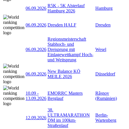
R5K - 5K Alsterlauf
06.09.2026
Hamburg
Hamburg 2026
06.09.2026
Dresden HALF
Dresden
Regionsmeisterschaft
Stabhoch- und
06.09.2026
Dreisprung mit
Wesel
Einlagewettkampf Hoch-
und Weitsprung
New Balance KÖ
06.09.2026
Düsseldorf
MEILE 2026
10.09
-
EMORRC Masters
Râșnov
13.09.2026
Berglauf
(Rumänien)
38.
ULTRAMARATHON
Berlin-
12.09.2026
DM im 100km-
Wartenberg
Straßenlauf