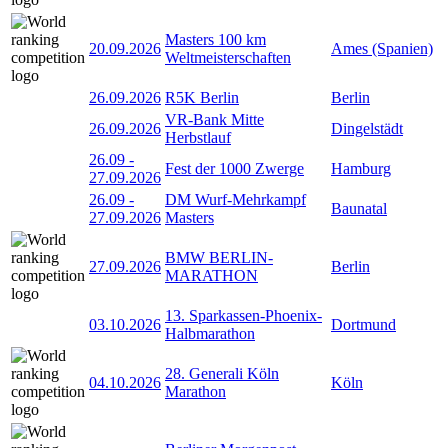
Masters 100 km
20.09.2026
Ames (Spanien)
Weltmeisterschaften
26.09.2026
R5K Berlin
Berlin
VR-Bank Mitte
26.09.2026
Dingelstädt
Herbstlauf
26.09
-
Fest der 1000 Zwerge
Hamburg
27.09.2026
26.09
-
DM Wurf-Mehrkampf
Baunatal
27.09.2026
Masters
BMW BERLIN-
27.09.2026
Berlin
MARATHON
13. Sparkassen-Phoenix-
03.10.2026
Dortmund
Halbmarathon
28. Generali Köln
04.10.2026
Köln
Marathon