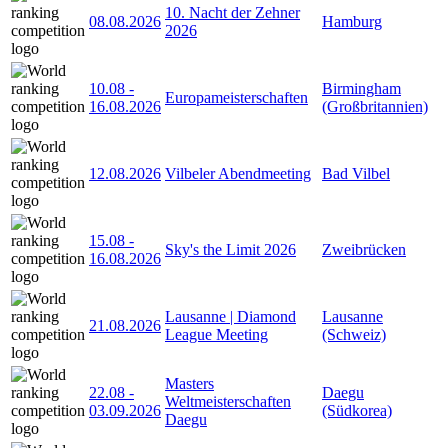
10. Nacht der Zehner
08.08.2026
Hamburg
2026
10.08
-
Birmingham
Europameisterschaften
16.08.2026
(Großbritannien)
12.08.2026
Vilbeler Abendmeeting
Bad Vilbel
15.08
-
Sky's the Limit 2026
Zweibrücken
16.08.2026
Lausanne | Diamond
Lausanne
21.08.2026
League Meeting
(Schweiz)
Masters
22.08
-
Daegu
Weltmeisterschaften
03.09.2026
(Südkorea)
Daegu