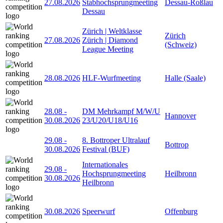
27.08.2026
Stabhochsprungmeeting
Dessau-Roßlau
Dessau
Zürich | Weltklasse
Zürich
27.08.2026
Zürich | Diamond
(Schweiz)
League Meeting
28.08.2026
HLF-Wurfmeeting
Halle (Saale)
28.08
-
DM Mehrkampf M/W/U
Hannover
30.08.2026
23/U20/U18/U16
29.08
-
8. Bottroper Ultralauf
Bottrop
30.08.2026
Festival (BUF)
Internationales
29.08
-
Hochsprungmeeting
Heilbronn
30.08.2026
Heilbronn
30.08.2026
Speerwurf
Offenburg