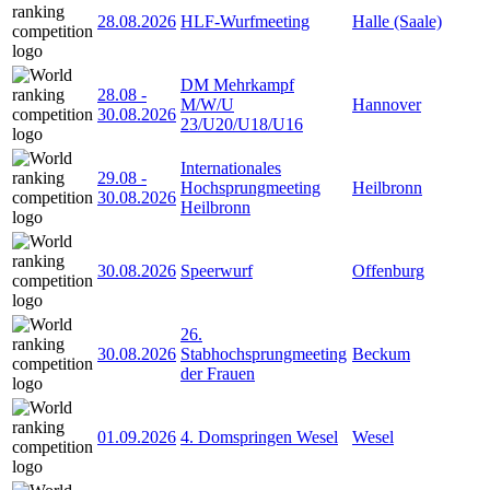
28.08.2026
HLF-Wurfmeeting
Halle (Saale)
DM Mehrkampf
28.08
-
M/W/U
Hannover
30.08.2026
23/U20/U18/U16
Internationales
29.08
-
Hochsprungmeeting
Heilbronn
30.08.2026
Heilbronn
30.08.2026
Speerwurf
Offenburg
26.
30.08.2026
Stabhochsprungmeeting
Beckum
der Frauen
01.09.2026
4. Domspringen Wesel
Wesel