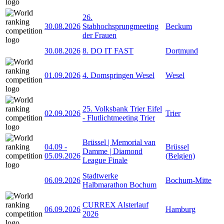
26.
30.08.2026
Stabhochsprungmeeting
Beckum
der Frauen
30.08.2026
8. DO IT FAST
Dortmund
01.09.2026
4. Domspringen Wesel
Wesel
25. Volksbank Trier Eifel
02.09.2026
Trier
- Flutlichtmeeting Trier
Brüssel | Memorial van
04.09
-
Brüssel
Damme | Diamond
05.09.2026
(Belgien)
League Finale
Stadtwerke
06.09.2026
Bochum-Mitte
Halbmarathon Bochum
CURREX Alsterlauf
06.09.2026
Hamburg
2026