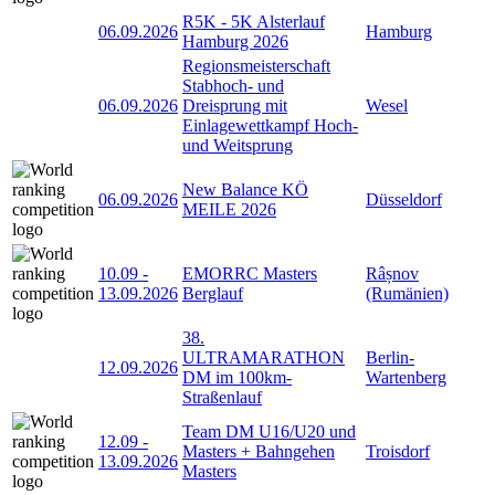
R5K - 5K Alsterlauf
06.09.2026
Hamburg
Hamburg 2026
Regionsmeisterschaft
Stabhoch- und
06.09.2026
Dreisprung mit
Wesel
Einlagewettkampf Hoch-
und Weitsprung
New Balance KÖ
06.09.2026
Düsseldorf
MEILE 2026
10.09
-
EMORRC Masters
Râșnov
13.09.2026
Berglauf
(Rumänien)
38.
ULTRAMARATHON
Berlin-
12.09.2026
DM im 100km-
Wartenberg
Straßenlauf
Team DM U16/U20 und
12.09
-
Masters + Bahngehen
Troisdorf
13.09.2026
Masters