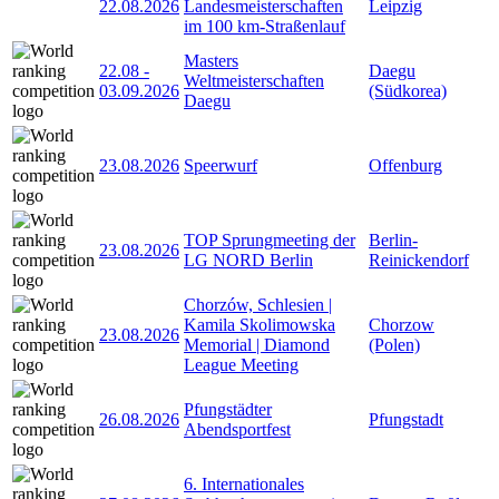
22.08.2026
Landesmeisterschaften
Leipzig
im 100 km-Straßenlauf
Masters
22.08
-
Daegu
Weltmeisterschaften
03.09.2026
(Südkorea)
Daegu
23.08.2026
Speerwurf
Offenburg
TOP Sprungmeeting der
Berlin-
23.08.2026
LG NORD Berlin
Reinickendorf
Chorzów, Schlesien |
Kamila Skolimowska
Chorzow
23.08.2026
Memorial | Diamond
(Polen)
League Meeting
Pfungstädter
26.08.2026
Pfungstadt
Abendsportfest
6. Internationales