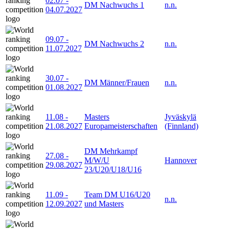
02.07
-
DM Nachwuchs 1
n.n.
04.07.2027
09.07
-
DM Nachwuchs 2
n.n.
11.07.2027
30.07
-
DM Männer/Frauen
n.n.
01.08.2027
11.08
-
Masters
Jyväskylä
21.08.2027
Europameisterschaften
(Finnland)
DM Mehrkampf
27.08
-
M/W/U
Hannover
29.08.2027
23/U20/U18/U16
11.09
-
Team DM U16/U20
n.n.
12.09.2027
und Masters