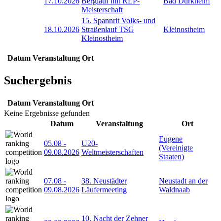
17.10.2026
Berglauf mit RLP-
Bad Dürkheim
Meisterschaft
15. Spannrit Volks- und
18.10.2026
Straßenlauf TSG
Kleinostheim
Kleinostheim
Datum
Veranstaltung
Ort
Suchergebnis
Datum
Veranstaltung
Ort
Keine Ergebnisse gefunden
Datum
Veranstaltung
Ort
Eugene
05.08
-
U20-
(Vereinigte
09.08.2026
Weltmeisterschaften
Staaten)
07.08
-
38. Neustädter
Neustadt an der
09.08.2026
Läufermeeting
Waldnaab
10. Nacht der Zehner