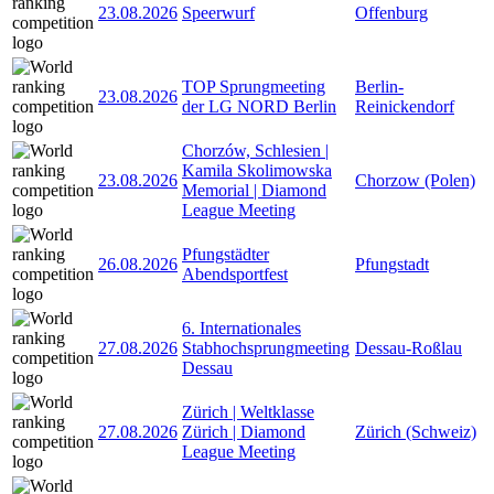
23.08.2026
Speerwurf
Offenburg
TOP Sprungmeeting
Berlin-
23.08.2026
der LG NORD Berlin
Reinickendorf
Chorzów, Schlesien |
Kamila Skolimowska
23.08.2026
Chorzow (Polen)
Memorial | Diamond
League Meeting
Pfungstädter
26.08.2026
Pfungstadt
Abendsportfest
6. Internationales
27.08.2026
Stabhochsprungmeeting
Dessau-Roßlau
Dessau
Zürich | Weltklasse
27.08.2026
Zürich | Diamond
Zürich (Schweiz)
League Meeting