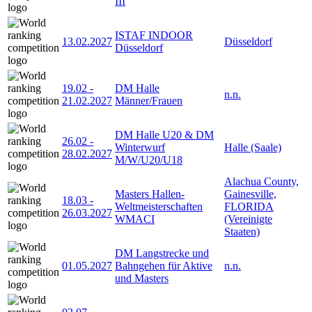
III
ISTAF INDOOR
13.02.2027
Düsseldorf
Düsseldorf
19.02
-
DM Halle
n.n.
21.02.2027
Männer/Frauen
DM Halle U20 & DM
26.02
-
Winterwurf
Halle (Saale)
28.02.2027
M/W/U20/U18
Alachua County,
Masters Hallen-
Gainesville,
18.03
-
Weltmeisterschaften
FLORIDA
26.03.2027
WMACI
(Vereinigte
Staaten)
DM Langstrecke und
01.05.2027
Bahngehen für Aktive
n.n.
und Masters