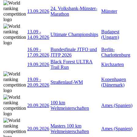
24. Volksbank-Münster-
13.09.2026
Münster
Marathon
13.09
-
Budapest
Ultimate Championships
14.09.2026
(Ungarn)
16.09
-
Bundesfinale JTFO und
Berlin-
17.09.2026
JTFP 2026
Charlottenburg
Black Forest ULTRA
19.09.2026
Kirchzarten
Trail Run
19.09
-
Kopenhagen
Straßenlauf-WM
20.09.2026
(Dänemark)
100 km
20.09.2026
Ames (Spanien)
Weltmeisterschaften
Masters 100 km
20.09.2026
Ames (Spanien)
Weltmeisterschaften