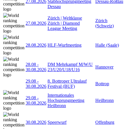
27.08.2026
Stabhochsprungmeeting
Dessau-Roßlau
Dessau
Zürich | Weltklasse
Zürich
27.08.2026
Zürich | Diamond
(Schweiz)
League Meeting
28.08.2026
HLF-Wurfmeeting
Halle (Saale)
28.08
-
DM Mehrkampf M/W/U
Hannover
30.08.2026
23/U20/U18/U16
29.08
-
8. Bottroper Ultralauf
Bottrop
30.08.2026
Festival (BUF)
Internationales
29.08
-
Hochsprungmeeting
Heilbronn
30.08.2026
Heilbronn
30.08.2026
Speerwurf
Offenburg