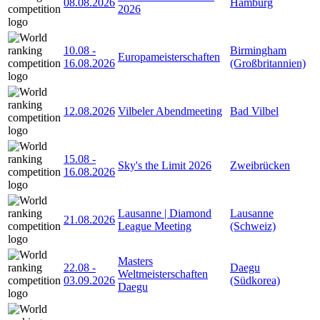
08.08.2026
Hamburg
2026
10.08
-
Birmingham
Europameisterschaften
16.08.2026
(Großbritannien)
12.08.2026
Vilbeler Abendmeeting
Bad Vilbel
15.08
-
Sky's the Limit 2026
Zweibrücken
16.08.2026
Lausanne | Diamond
Lausanne
21.08.2026
League Meeting
(Schweiz)
Masters
22.08
-
Daegu
Weltmeisterschaften
03.09.2026
(Südkorea)
Daegu