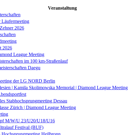
Veranstaltung
erschaften
r Läufermeeting
 Zehner 2026
schaften
dmeeting
it 2026
iamond League Meeting
sterschaften im 100 km-Straßenlauf
eisterschaften Daegu
eeting der LG NORD Berlin
lesien | Kamila Skolimowska Memorial | Diamond League Meeting
Abendsportfest
nales Stabhochsprungmeeting Dessau
klasse Zürich | Diamond League Meeting
ting
f M/W/U 23/U20/U18/U16
ltralauf Festival (BUF)
es Hochsprungmeeting Heilbronn