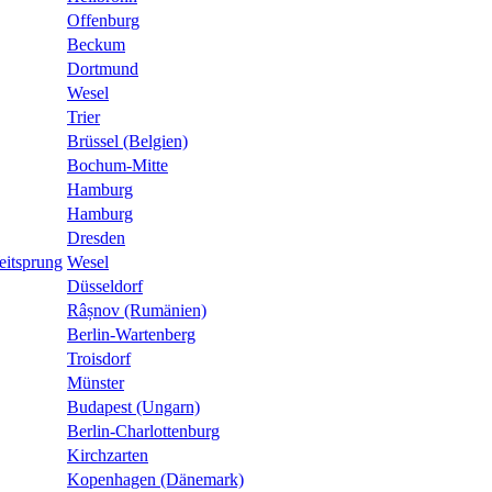
Offenburg
Beckum
Dortmund
Wesel
Trier
Brüssel (Belgien)
Bochum-Mitte
Hamburg
Hamburg
Dresden
eitsprung
Wesel
Düsseldorf
Râșnov (Rumänien)
Berlin-Wartenberg
Troisdorf
Münster
Budapest (Ungarn)
Berlin-Charlottenburg
Kirchzarten
Kopenhagen (Dänemark)