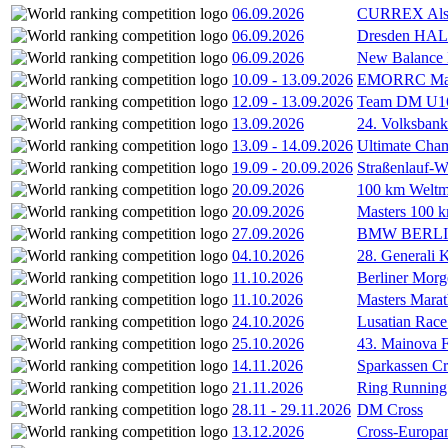
06.09.2026
CURREX Alst
06.09.2026
Dresden HA
06.09.2026
New Balance
10.09
-
13.09.2026
EMORRC Mast
12.09
-
13.09.2026
Team DM U16/
13.09.2026
24. Volksban
13.09
-
14.09.2026
Ultimate Cha
19.09
-
20.09.2026
Straßenlauf-
20.09.2026
100 km Weltme
20.09.2026
Masters 100 k
27.09.2026
BMW BERL
04.10.2026
28. Generali 
11.10.2026
Berliner Morg
11.10.2026
Masters Marat
24.10.2026
Lusatian Race
25.10.2026
43. Mainova F
14.11.2026
Sparkassen Cr
21.11.2026
Ring Running 
28.11
-
29.11.2026
DM Cross
13.12.2026
Cross-Europam