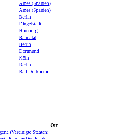
Ames (Spanien)
Ames (Spanien)
Berlin
Dingelstädt
Hamburg
Baunatal
Berlin
Dortmund
Köln
Berlin
Bad Dürkheim
Ort
ene (Vereinigte Staaten)
ustadt an der Waldnaab