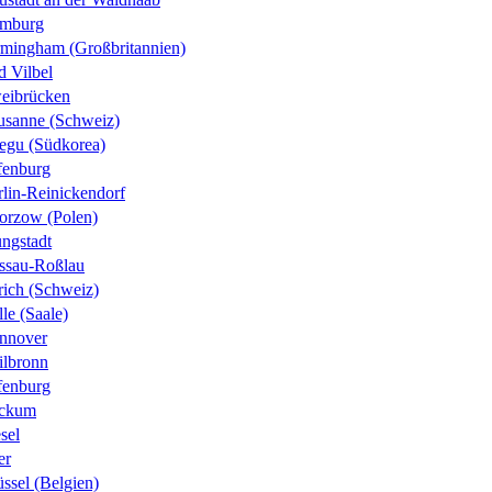
mburg
rmingham (Großbritannien)
d Vilbel
eibrücken
usanne (Schweiz)
egu (Südkorea)
fenburg
rlin-Reinickendorf
orzow (Polen)
ungstadt
ssau-Roßlau
rich (Schweiz)
le (Saale)
nnover
ilbronn
fenburg
ckum
sel
er
ssel (Belgien)