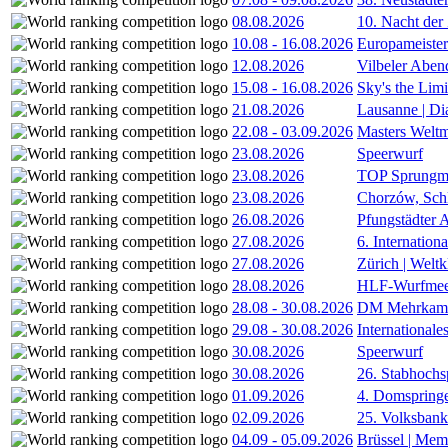
08.08.2026
10. Nacht der
10.08
-
16.08.2026
Europameister
12.08.2026
Vilbeler Aben
15.08
-
16.08.2026
Sky's the Lim
21.08.2026
Lausanne | D
22.08
-
03.09.2026
Masters Weltm
23.08.2026
Speerwurf
23.08.2026
TOP Sprungm
23.08.2026
Chorzów, Sch
26.08.2026
Pfungstädter 
27.08.2026
6. Internatio
27.08.2026
Zürich | Welt
28.08.2026
HLF-Wurfmee
28.08
-
30.08.2026
DM Mehrkamp
29.08
-
30.08.2026
International
30.08.2026
Speerwurf
30.08.2026
26. Stabhochs
01.09.2026
4. Domspring
02.09.2026
25. Volksbank 
04.09
-
05.09.2026
Brüssel | Mem