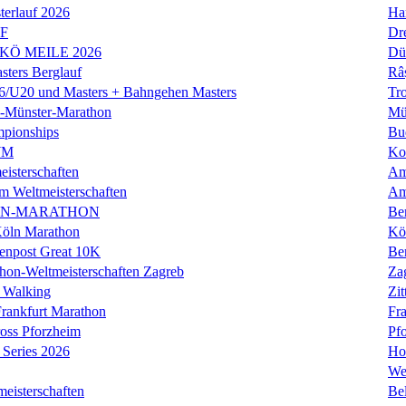
erlauf 2026
Ha
LF
Dr
 KÖ MEILE 2026
Dü
ers Berglauf
Râ
U20 und Masters + Bahngehen Masters
Tro
k-Münster-Marathon
Mü
mpionships
Bu
WM
Ko
isterschaften
Am
m Weltmeisterschaften
Am
IN-MARATHON
Ber
Köln Marathon
Kö
enpost Great 10K
Ber
hon-Weltmeisterschaften Zagreb
Za
 Walking
Zit
rankfurt Marathon
Fra
oss Pforzheim
Pf
Series 2026
Ho
We
eisterschaften
Bel