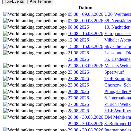
Top-Events
Alle Termine
Datum
05.08
-
09.08.2026
U20-Weltmeist
07.08
-
09.08.2026
38. Neustädte
08.08.2026
10. Nacht der
10.08
-
16.08.2026
Europameister
12.08.2026
Vilbeler Aben
15.08
-
16.08.2026
Sky's the Lim
21.08.2026
Lausanne | D
22.08.2026
35. Landesmei
22.08
-
03.09.2026
Masters Weltm
23.08.2026
Speerwurf
23.08.2026
TOP Sprungm
23.08.2026
Chorzów, Sch
26.08.2026
Pfungstädter 
27.08.2026
6. Internatio
27.08.2026
Zürich | Welt
28.08.2026
HLF-Wurfmee
28.08
-
30.08.2026
DM Mehrkamp
29.08
-
30.08.2026
8. Bottroper U
29.08
-
30.08.2026
International