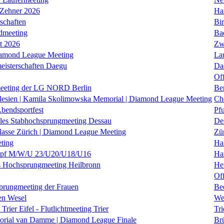
 Zehner 2026
Ha
schaften
Bi
dmeeting
Ba
it 2026
Zw
iamond League Meeting
La
eisterschaften Daegu
Da
Of
eeting der LG NORD Berlin
Be
lesien | Kamila Skolimowska Memorial | Diamond League Meeting
Ch
Abendsportfest
Pf
nales Stabhochsprungmeeting Dessau
De
klasse Zürich | Diamond League Meeting
Zü
ting
Hal
f M/W/U 23/U20/U18/U16
Ha
es Hochsprungmeeting Heilbronn
He
Of
prungmeeting der Frauen
Be
en Wesel
We
Trier Eifel - Flutlichtmeeting Trier
Tri
orial van Damme | Diamond League Finale
Brü