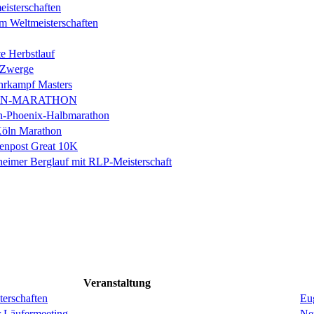
isterschaften
m Weltmeisterschaften
e Herbstlauf
 Zwerge
rkampf Masters
IN-MARATHON
en-Phoenix-Halbmarathon
Köln Marathon
enpost Great 10K
eimer Berglauf mit RLP-Meisterschaft
Veranstaltung
erschaften
Eug
r Läufermeeting
Ne