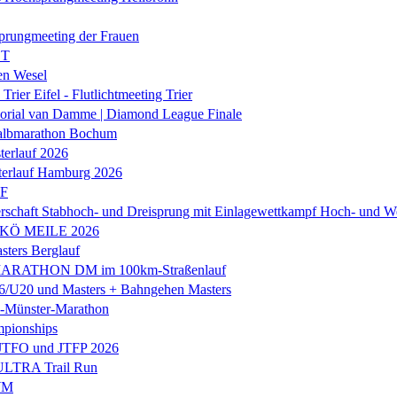
prungmeeting der Frauen
ST
en Wesel
Trier Eifel - Flutlichtmeeting Trier
orial van Damme | Diamond League Finale
albmarathon Bochum
erlauf 2026
terlauf Hamburg 2026
LF
rschaft Stabhoch- und Dreisprung mit Einlagewettkampf Hoch- und W
 KÖ MEILE 2026
ers Berglauf
ARATHON DM im 100km-Straßenlauf
U20 und Masters + Bahngehen Masters
k-Münster-Marathon
mpionships
 JTFO und JTFP 2026
 ULTRA Trail Run
WM