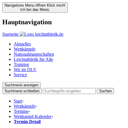
Navigations Menu öffnen
Klick mich!
Ich bin das Menü.
Hauptnavigation
Startseite
Aktuelles
Wettkämpfe
Nationalmannschaften
Leichtathletik für Alle
Training
Wir im DLV
Service
Suchmenü anzeigen
Suchmenü schließen
Suchen
Start
›
Wettkämpfe
›
Termine
›
Wettkampf-Kalender
›
Termin Detail