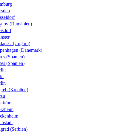
mburg
esden
sseldorf
șnov (Rumänien)
isdorf
nster
dapest (Ungarn)
penhagen (Dänemark)
es (Spanien)
es (Spanien)
lin
ln
lin
greb (Kroatien)
tau
nkfurt
orzheim
ckenheim
instadt
grad (Serbien)