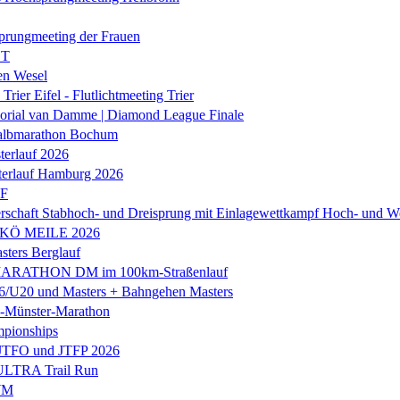
prungmeeting der Frauen
ST
en Wesel
Trier Eifel - Flutlichtmeeting Trier
orial van Damme | Diamond League Finale
albmarathon Bochum
erlauf 2026
terlauf Hamburg 2026
LF
rschaft Stabhoch- und Dreisprung mit Einlagewettkampf Hoch- und W
 KÖ MEILE 2026
ers Berglauf
ARATHON DM im 100km-Straßenlauf
U20 und Masters + Bahngehen Masters
k-Münster-Marathon
mpionships
 JTFO und JTFP 2026
 ULTRA Trail Run
WM