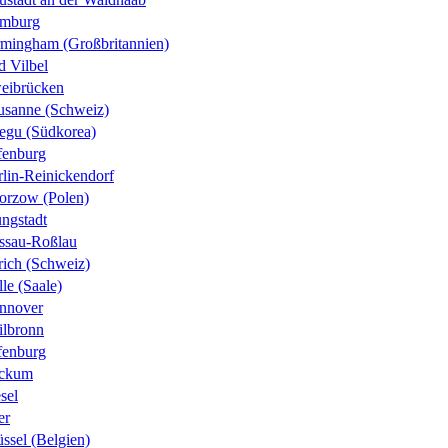
mburg
rmingham (Großbritannien)
d Vilbel
eibrücken
usanne (Schweiz)
egu (Südkorea)
fenburg
rlin-Reinickendorf
orzow (Polen)
ungstadt
ssau-Roßlau
rich (Schweiz)
le (Saale)
nnover
ilbronn
fenburg
ckum
sel
er
ssel (Belgien)