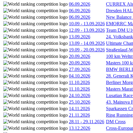
06.09.2026
CURREX Alst
06.09.2026
Dresden HA
06.09.2026
New Balance
10.09
-
13.09.2026
EMORRC Mast
12.09
-
13.09.2026
Team DM U16/
13.09.2026
24. Volksban
13.09
-
14.09.2026
Ultimate Cha
19.09
-
20.09.2026
Straßenlauf-
20.09.2026
100 km Weltme
20.09.2026
Masters 100 k
27.09.2026
BMW BERL
04.10.2026
28. Generali 
11.10.2026
Berliner Morg
11.10.2026
Masters Marat
24.10.2026
Lusatian Race
25.10.2026
43. Mainova F
14.11.2026
Sparkassen Cr
21.11.2026
Ring Running 
28.11
-
29.11.2026
DM Cross
13.12.2026
Cross-Europam