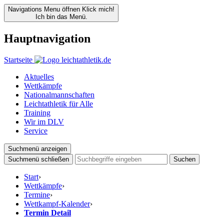
Navigations Menu öffnen
Klick mich!
Ich bin das Menü.
Hauptnavigation
Startseite
Aktuelles
Wettkämpfe
Nationalmannschaften
Leichtathletik für Alle
Training
Wir im DLV
Service
Suchmenü anzeigen
Suchmenü schließen
Suchen
Start
›
Wettkämpfe
›
Termine
›
Wettkampf-Kalender
›
Termin Detail