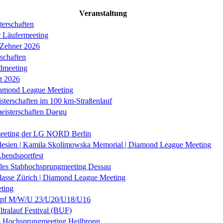
Veranstaltung
erschaften
r Läufermeeting
 Zehner 2026
schaften
dmeeting
it 2026
iamond League Meeting
sterschaften im 100 km-Straßenlauf
eisterschaften Daegu
eeting der LG NORD Berlin
lesien | Kamila Skolimowska Memorial | Diamond League Meeting
Abendsportfest
nales Stabhochsprungmeeting Dessau
klasse Zürich | Diamond League Meeting
ting
f M/W/U 23/U20/U18/U16
ltralauf Festival (BUF)
es Hochsprungmeeting Heilbronn