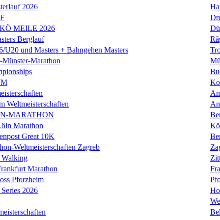
erlauf 2026
Ha
LF
Dr
 KÖ MEILE 2026
Dü
ers Berglauf
Râ
U20 und Masters + Bahngehen Masters
Tro
k-Münster-Marathon
Mü
mpionships
Bu
WM
Ko
isterschaften
Am
m Weltmeisterschaften
Am
IN-MARATHON
Ber
Köln Marathon
Kö
enpost Great 10K
Ber
hon-Weltmeisterschaften Zagreb
Za
 Walking
Zit
rankfurt Marathon
Fra
oss Pforzheim
Pf
Series 2026
Ho
We
eisterschaften
Bel