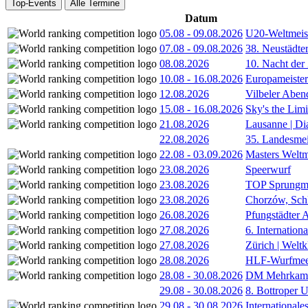
Top-Events
Alle Termine
Datum
05.08
-
09.08.2026
U20-Weltmeist
07.08
-
09.08.2026
38. Neustädte
08.08.2026
10. Nacht der
10.08
-
16.08.2026
Europameister
12.08.2026
Vilbeler Aben
15.08
-
16.08.2026
Sky's the Lim
21.08.2026
Lausanne | D
22.08.2026
35. Landesmei
22.08
-
03.09.2026
Masters Weltm
23.08.2026
Speerwurf
23.08.2026
TOP Sprungm
23.08.2026
Chorzów, Sch
26.08.2026
Pfungstädter 
27.08.2026
6. Internatio
27.08.2026
Zürich | Welt
28.08.2026
HLF-Wurfmee
28.08
-
30.08.2026
DM Mehrkamp
29.08
-
30.08.2026
8. Bottroper U
29.08
-
30.08.2026
International