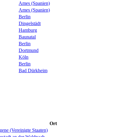
Ames (Spanien)
Ames (Spanien)
Berlin
Dingelstädt
Hamburg
Baunatal
Berlin
Dortmund
Köln
Berlin
Bad Dürkheim
Ort
ene (Vereinigte Staaten)
ustadt an der Waldnaab