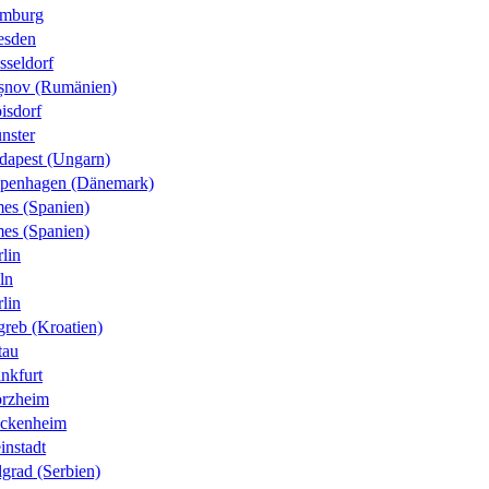
mburg
esden
sseldorf
șnov (Rumänien)
isdorf
nster
dapest (Ungarn)
penhagen (Dänemark)
es (Spanien)
es (Spanien)
lin
ln
lin
greb (Kroatien)
tau
nkfurt
orzheim
ckenheim
instadt
grad (Serbien)