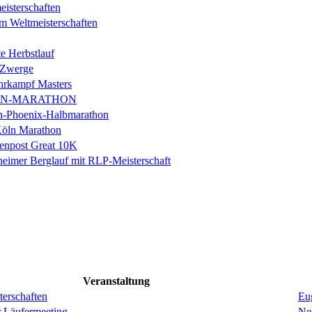
isterschaften
m Weltmeisterschaften
e Herbstlauf
 Zwerge
rkampf Masters
IN-MARATHON
en-Phoenix-Halbmarathon
Köln Marathon
enpost Great 10K
eimer Berglauf mit RLP-Meisterschaft
Veranstaltung
erschaften
Eug
r Läufermeeting
Ne