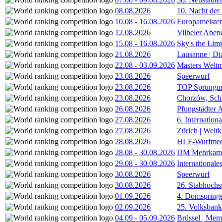
08.08.2026
10. Nacht der
10.08
-
16.08.2026
Europameister
12.08.2026
Vilbeler Aben
15.08
-
16.08.2026
Sky's the Lim
21.08.2026
Lausanne | D
22.08
-
03.09.2026
Masters Weltm
23.08.2026
Speerwurf
23.08.2026
TOP Sprungm
23.08.2026
Chorzów, Sch
26.08.2026
Pfungstädter 
27.08.2026
6. Internatio
27.08.2026
Zürich | Welt
28.08.2026
HLF-Wurfmee
28.08
-
30.08.2026
DM Mehrkamp
29.08
-
30.08.2026
International
30.08.2026
Speerwurf
30.08.2026
26. Stabhochs
01.09.2026
4. Domspring
02.09.2026
25. Volksbank 
04.09
-
05.09.2026
Brüssel | Mem