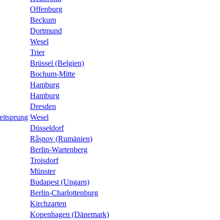
Offenburg
Beckum
Dortmund
Wesel
Trier
Brüssel (Belgien)
Bochum-Mitte
Hamburg
Hamburg
Dresden
eitsprung
Wesel
Düsseldorf
Râșnov (Rumänien)
Berlin-Wartenberg
Troisdorf
Münster
Budapest (Ungarn)
Berlin-Charlottenburg
Kirchzarten
Kopenhagen (Dänemark)