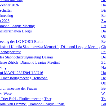
 Zehner 2026
Ha
schaften
Bi
dmeeting
Ba
it 2026
Zw
iamond League Meeting
La
eisterschaften Daegu
Da
Of
eeting der LG NORD Berlin
Be
lesien | Kamila Skolimowska Memorial | Diamond League Meeting
Ch
Abendsportfest
Pf
nales Stabhochsprungmeeting Dessau
De
klasse Zürich | Diamond League Meeting
Zü
ting
Hal
f M/W/U 23/U20/U18/U16
Ha
es Hochsprungmeeting Heilbronn
He
Of
prungmeeting der Frauen
Be
en Wesel
We
Trier Eifel - Flutlichtmeeting Trier
Tri
orial van Damme | Diamond League Finale
Brü