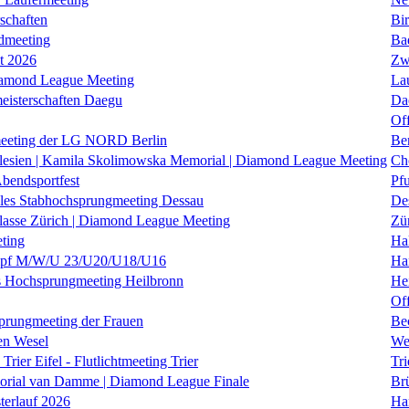
schaften
Bi
dmeeting
Ba
it 2026
Zw
iamond League Meeting
La
eisterschaften Daegu
Da
Of
eeting der LG NORD Berlin
Be
lesien | Kamila Skolimowska Memorial | Diamond League Meeting
Ch
Abendsportfest
Pf
nales Stabhochsprungmeeting Dessau
De
klasse Zürich | Diamond League Meeting
Zü
ting
Hal
f M/W/U 23/U20/U18/U16
Ha
es Hochsprungmeeting Heilbronn
He
Of
prungmeeting der Frauen
Be
en Wesel
We
Trier Eifel - Flutlichtmeeting Trier
Tri
orial van Damme | Diamond League Finale
Brü
erlauf 2026
Ha