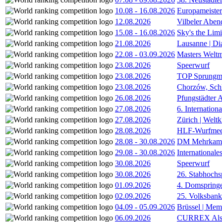
10.08
-
16.08.2026
Europameister
12.08.2026
Vilbeler Aben
15.08
-
16.08.2026
Sky's the Lim
21.08.2026
Lausanne | D
22.08
-
03.09.2026
Masters Weltm
23.08.2026
Speerwurf
23.08.2026
TOP Sprungm
23.08.2026
Chorzów, Sch
26.08.2026
Pfungstädter 
27.08.2026
6. Internatio
27.08.2026
Zürich | Welt
28.08.2026
HLF-Wurfmee
28.08
-
30.08.2026
DM Mehrkamp
29.08
-
30.08.2026
International
30.08.2026
Speerwurf
30.08.2026
26. Stabhochs
01.09.2026
4. Domspring
02.09.2026
25. Volksbank 
04.09
-
05.09.2026
Brüssel | Mem
06.09.2026
CURREX Alst