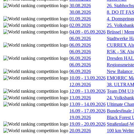
30.08.2026
26. Stabhochs
30.08.2026
8. DO IT FA
01.09.2026
4. Domspring
02.09.2026
25. Volksbank 
04.09
-
05.09.2026
Brüssel | Mem
06.09.2026
Stadtwerke H
06.09.2026
CURREX Alst
06.09.2026
R5K - 5K Als
06.09.2026
Dresden HA
06.09.2026
Regionsmeiste
06.09.2026
New Balance
10.09
-
13.09.2026
EMORRC Mast
12.09.2026
38. ULTRAM
12.09
-
13.09.2026
Team DM U16/
13.09.2026
24. Volksban
13.09
-
14.09.2026
Ultimate Cha
16.09
-
17.09.2026
Bundesfinale
19.09.2026
Black Forest
19.09
-
20.09.2026
Straßenlauf-
20.09.2026
100 km Weltme