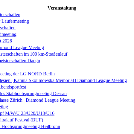
Veranstaltung
erschaften
r Läufermeeting
schaften
dmeeting
it 2026
iamond League Meeting
sterschaften im 100 km-Straßenlauf
eisterschaften Daegu
eeting der LG NORD Berlin
lesien | Kamila Skolimowska Memorial | Diamond League Meeting
Abendsportfest
nales Stabhochsprungmeeting Dessau
klasse Zürich | Diamond League Meeting
ting
f M/W/U 23/U20/U18/U16
ltralauf Festival (BUF)
es Hochsprungmeeting Heilbronn