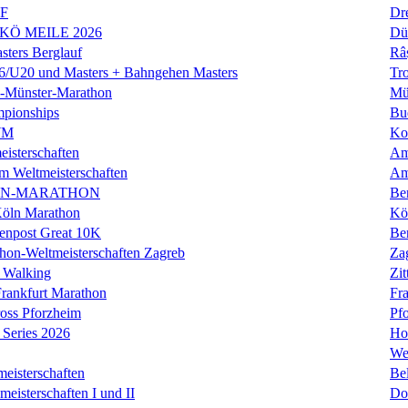
LF
Dr
 KÖ MEILE 2026
Dü
ers Berglauf
Râ
U20 und Masters + Bahngehen Masters
Tro
k-Münster-Marathon
Mü
mpionships
Bu
WM
Ko
isterschaften
Am
m Weltmeisterschaften
Am
IN-MARATHON
Ber
Köln Marathon
Kö
enpost Great 10K
Ber
hon-Weltmeisterschaften Zagreb
Za
 Walking
Zit
rankfurt Marathon
Fra
oss Pforzheim
Pf
Series 2026
Ho
We
eisterschaften
Bel
isterschaften I und II
Do