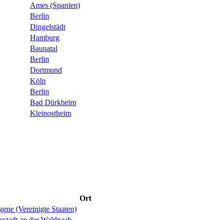
Ames (Spanien)
Berlin
Dingelstädt
Hamburg
Baunatal
Berlin
Dortmund
Köln
Berlin
Bad Dürkheim
Kleinostheim
Ort
ene (Vereinigte Staaten)
ustadt an der Waldnaab