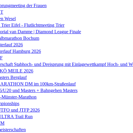
prungmeeting der Frauen
ST
en Wesel
Trier Eifel - Flutlichtmeeting Trier
orial van Damme | Diamond League Finale
albmarathon Bochum
erlauf 2026
terlauf Hamburg 2026
LF
rschaft Stabhoch- und Dreisprung mit Einlagewettkampf Hoch- und W
 KÖ MEILE 2026
ers Berglauf
ARATHON DM im 100km-Straßenlauf
U20 und Masters + Bahngehen Masters
k-Münster-Marathon
mpionships
 JTFO und JTFP 2026
 ULTRA Trail Run
WM
isterschaften