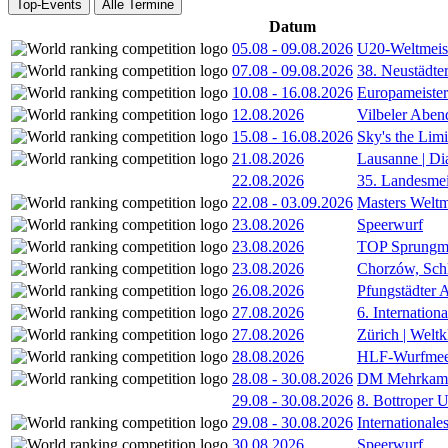
Top-Events
Alle Termine
Datum
05.08
-
09.08.2026
U20-Weltmeist
07.08
-
09.08.2026
38. Neustädte
10.08
-
16.08.2026
Europameister
12.08.2026
Vilbeler Aben
15.08
-
16.08.2026
Sky's the Lim
21.08.2026
Lausanne | D
22.08.2026
35. Landesmei
22.08
-
03.09.2026
Masters Weltm
23.08.2026
Speerwurf
23.08.2026
TOP Sprungm
23.08.2026
Chorzów, Sch
26.08.2026
Pfungstädter 
27.08.2026
6. Internatio
27.08.2026
Zürich | Welt
28.08.2026
HLF-Wurfmee
28.08
-
30.08.2026
DM Mehrkamp
29.08
-
30.08.2026
8. Bottroper U
29.08
-
30.08.2026
International
30.08.2026
Speerwurf