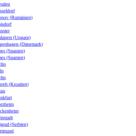
esden
sseldorf
șnov (Rumänien)
isdorf
nster
dapest (Ungarn)
penhagen (Dänemark)
es (Spanien)
es (Spanien)
lin
ln
lin
greb (Kroatien)
tau
nkfurt
orzheim
ckenheim
instadt
grad (Serbien)
rtmund