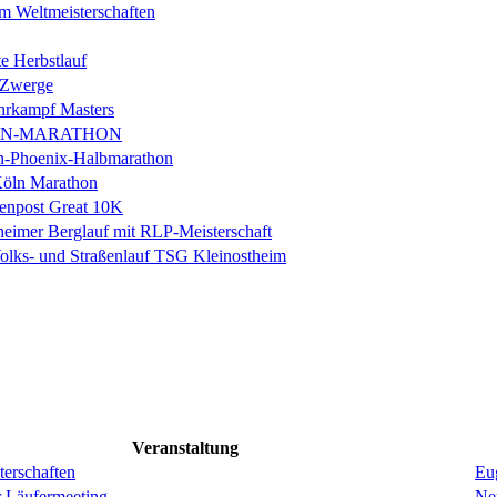
m Weltmeisterschaften
e Herbstlauf
 Zwerge
rkampf Masters
IN-MARATHON
en-Phoenix-Halbmarathon
Köln Marathon
enpost Great 10K
eimer Berglauf mit RLP-Meisterschaft
Volks- und Straßenlauf TSG Kleinostheim
Veranstaltung
erschaften
Eug
r Läufermeeting
Ne