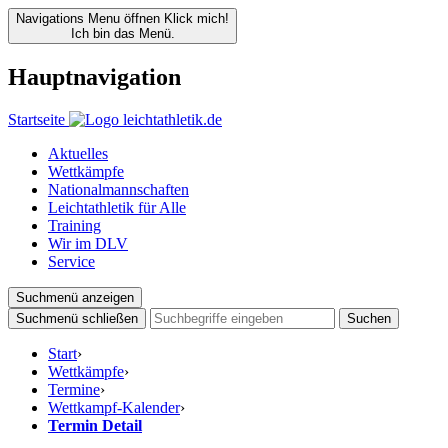
Navigations Menu öffnen
Klick mich!
Ich bin das Menü.
Hauptnavigation
Startseite
Aktuelles
Wettkämpfe
Nationalmannschaften
Leichtathletik für Alle
Training
Wir im DLV
Service
Suchmenü anzeigen
Suchmenü schließen
Suchen
Start
›
Wettkämpfe
›
Termine
›
Wettkampf-Kalender
›
Termin Detail