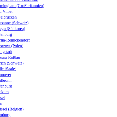
rmingham (Großbritannien)
d Vilbel
eibrücken
usanne (Schweiz)
egu (Südkorea)
fenburg
rlin-Reinickendorf
orzow (Polen)
ungstadt
ssau-Roßlau
rich (Schweiz)
le (Saale)
nnover
ilbronn
fenburg
ckum
sel
er
ssel (Belgien)
mburg