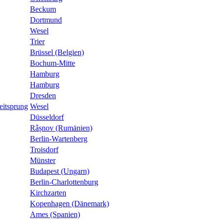
Beckum
Dortmund
Wesel
Trier
Brüssel (Belgien)
Bochum-Mitte
Hamburg
Hamburg
Dresden
eitsprung
Wesel
Düsseldorf
Râșnov (Rumänien)
Berlin-Wartenberg
Troisdorf
Münster
Budapest (Ungarn)
Berlin-Charlottenburg
Kirchzarten
Kopenhagen (Dänemark)
Ames (Spanien)