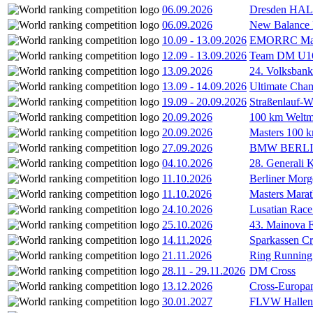
06.09.2026
Dresden HA
06.09.2026
New Balance
10.09
-
13.09.2026
EMORRC Mast
12.09
-
13.09.2026
Team DM U16/
13.09.2026
24. Volksban
13.09
-
14.09.2026
Ultimate Cha
19.09
-
20.09.2026
Straßenlauf-
20.09.2026
100 km Weltme
20.09.2026
Masters 100 k
27.09.2026
BMW BERL
04.10.2026
28. Generali 
11.10.2026
Berliner Morg
11.10.2026
Masters Marat
24.10.2026
Lusatian Race
25.10.2026
43. Mainova F
14.11.2026
Sparkassen Cr
21.11.2026
Ring Running 
28.11
-
29.11.2026
DM Cross
13.12.2026
Cross-Europam
30.01.2027
FLVW Hallenme