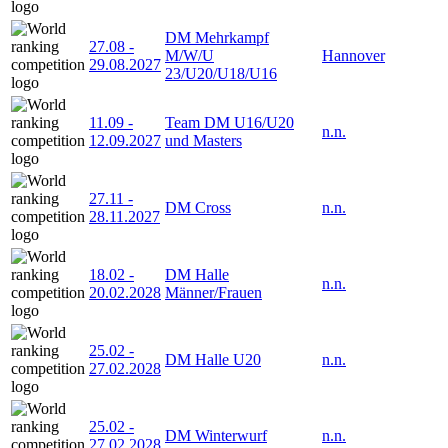
DM Mehrkampf
27.08
-
M/W/U
Hannover
29.08.2027
23/U20/U18/U16
11.09
-
Team DM U16/U20
n.n.
12.09.2027
und Masters
27.11
-
DM Cross
n.n.
28.11.2027
18.02
-
DM Halle
n.n.
20.02.2028
Männer/Frauen
25.02
-
DM Halle U20
n.n.
27.02.2028
25.02
-
DM Winterwurf
n.n.
27.02.2028