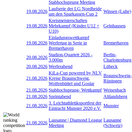
Stabhochsprung Meeting
Laufserie der LG Nordheide
19.08.2026
Winsen (Luhe)
um den Sparkassen-Cup 2
Kreismeisterschaften
19.08.2026
Mehrkampf (Kinder U12 +
Gelnhausen
U10)
Einladungswettkampf
19.08.2026
Werfertag in Serie in
Bremerhaven
Bremerhaven
Stadion-Quartett 2026 -
Berlin-
20.08.2026
3.000m
Charlottenburg
20.08.2026
Werferabend
Lübeck
KiLa-Cup powered by NLV
Braunschweig-
21.08.2026
Kreise Braunschweig,
Rüningen
Wolfenbüttel und Goslar
21.08.2026
Stabhochsprung- Wettkampf
Weisenbach
21.08.2026
Sprintabend
Altlandsberg
3. Leichtathletiksportfest der
21.08.2026
Munster
Eintracht Munster 2020 e.V.
Lausanne | Diamond League
Lausanne
21.08.2026
Meeting
(Schweiz)