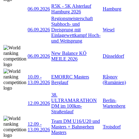
R5K - 5K Alsterlauf
06.09.2026
Hamburg
Hamburg 2026
Regionsmeisterschaft
Stabhoch- und
06.09.2026
Dreisprung mit
Wesel
Einlagewettkampf Hoch-
und Weitsprung
New Balance KÖ
06.09.2026
Düsseldorf
MEILE 2026
10.09
-
EMORRC Masters
Râșnov
13.09.2026
Berglauf
(Rumänien)
38.
ULTRAMARATHON
Berlin-
12.09.2026
DM im 100km-
Wartenberg
Straßenlauf
Team DM U16/U20 und
12.09
-
Masters + Bahngehen
Troisdorf
13.09.2026
Masters