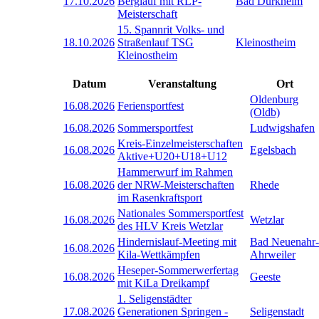
17.10.2026
Berglauf mit RLP-
Bad Dürkheim
Meisterschaft
15. Spannrit Volks- und
18.10.2026
Straßenlauf TSG
Kleinostheim
Kleinostheim
Datum
Veranstaltung
Ort
Oldenburg
16.08.2026
Feriensportfest
(Oldb)
16.08.2026
Sommersportfest
Ludwigshafen
Kreis-Einzelmeisterschaften
16.08.2026
Egelsbach
Aktive+U20+U18+U12
Hammerwurf im Rahmen
16.08.2026
der NRW-Meisterschaften
Rhede
im Rasenkraftsport
Nationales Sommersportfest
16.08.2026
Wetzlar
des HLV Kreis Wetzlar
Hindernislauf-Meeting mit
Bad Neuenahr-
16.08.2026
Kila-Wettkämpfen
Ahrweiler
Heseper-Sommerwerfertag
16.08.2026
Geeste
mit KiLa Dreikampf
1. Seligenstädter
17.08.2026
Generationen Springen -
Seligenstadt