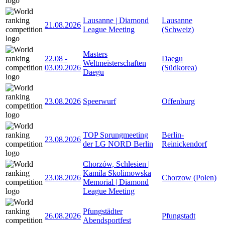
Lausanne | Diamond
Lausanne
21.08.2026
League Meeting
(Schweiz)
Masters
22.08
-
Daegu
Weltmeisterschaften
03.09.2026
(Südkorea)
Daegu
23.08.2026
Speerwurf
Offenburg
TOP Sprungmeeting
Berlin-
23.08.2026
der LG NORD Berlin
Reinickendorf
Chorzów, Schlesien |
Kamila Skolimowska
23.08.2026
Chorzow (Polen)
Memorial | Diamond
League Meeting
Pfungstädter
26.08.2026
Pfungstadt
Abendsportfest