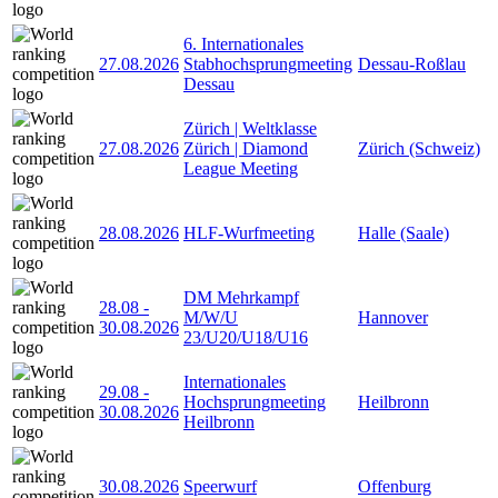
6. Internationales
27.08.2026
Stabhochsprungmeeting
Dessau-Roßlau
Dessau
Zürich | Weltklasse
27.08.2026
Zürich | Diamond
Zürich (Schweiz)
League Meeting
28.08.2026
HLF-Wurfmeeting
Halle (Saale)
DM Mehrkampf
28.08
-
M/W/U
Hannover
30.08.2026
23/U20/U18/U16
Internationales
29.08
-
Hochsprungmeeting
Heilbronn
30.08.2026
Heilbronn
30.08.2026
Speerwurf
Offenburg