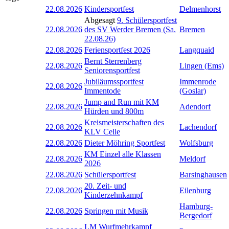
22.08.2026
Kindersportfest
Delmenhorst
Abgesagt
9. Schülersportfest
22.08.2026
des SV Werder Bremen (Sa.
Bremen
22.08.26)
22.08.2026
Feriensportfest 2026
Langquaid
Bernt Sterrenberg
22.08.2026
Lingen (Ems)
Seniorensportfest
Jubiläumssportfest
Immenrode
22.08.2026
Immentode
(Goslar)
Jump and Run mit KM
22.08.2026
Adendorf
Hürden und 800m
Kreismeisterschaften des
22.08.2026
Lachendorf
KLV Celle
22.08.2026
Dieter Möhring Sportfest
Wolfsburg
KM Einzel alle Klassen
22.08.2026
Meldorf
2026
22.08.2026
Schülersportfest
Barsinghausen
20. Zeit- und
22.08.2026
Eilenburg
Kinderzehnkampf
Hamburg-
22.08.2026
Springen mit Musik
Bergedorf
LM Wurfmehrkampf