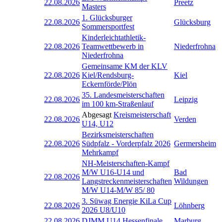
22.08.2026
Preetz
Masters
1. Glücksburger
22.08.2026
Glücksburg
Sommersportfest
Kinderleichtathletik-
22.08.2026
Teamwettbewerb in
Niederfrohna
Niederfrohna
Gemeinsame KM der KLV
22.08.2026
Kiel/Rendsburg-
Kiel
Eckernförde/Plön
35. Landesmeisterschaften
22.08.2026
Leipzig
im 100 km-Straßenlauf
Abgesagt
Kreismeisterschaft
22.08.2026
Verden
U14, U12
Bezirksmeisterschaften
22.08.2026
Südpfalz - Vorderpfalz 2026
Germersheim
Mehrkampf
NH-Meisterschaften-Kampf
M/W U16-U14 und
Bad
22.08.2026
Langstreckenmeisterschaften
Wildungen
M/W U14-M/W 85/ 80
3. Süwag Energie KiLa Cup
22.08.2026
Löhnberg
2026 U8/U10
22.08.2026
DJMM U14 Hessenfinale
Marburg