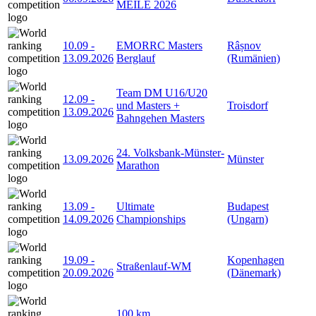
MEILE 2026
10.09
-
EMORRC Masters
Râșnov
13.09.2026
Berglauf
(Rumänien)
Team DM U16/U20
12.09
-
und Masters +
Troisdorf
13.09.2026
Bahngehen Masters
24. Volksbank-Münster-
13.09.2026
Münster
Marathon
13.09
-
Ultimate
Budapest
14.09.2026
Championships
(Ungarn)
19.09
-
Kopenhagen
Straßenlauf-WM
20.09.2026
(Dänemark)
100 km