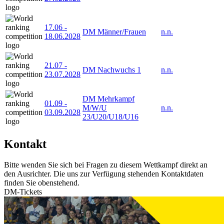
17.06
-
DM Männer/Frauen
n.n.
18.06.2028
21.07
-
DM Nachwuchs 1
n.n.
23.07.2028
DM Mehrkampf
01.09
-
M/W/U
n.n.
03.09.2028
23/U20/U18/U16
Kontakt
Bitte wenden Sie sich bei Fragen zu diesem Wettkampf direkt an
den Ausrichter. Die uns zur Verfügung stehenden Kontaktdaten
finden Sie obenstehend.
DM-Tickets