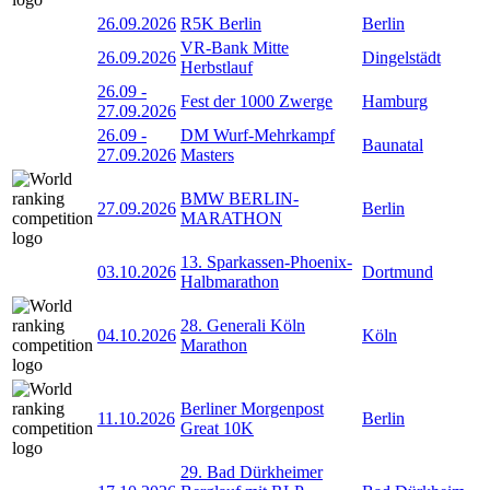
26.09.2026
R5K Berlin
Berlin
VR-Bank Mitte
26.09.2026
Dingelstädt
Herbstlauf
26.09
-
Fest der 1000 Zwerge
Hamburg
27.09.2026
26.09
-
DM Wurf-Mehrkampf
Baunatal
27.09.2026
Masters
BMW BERLIN-
27.09.2026
Berlin
MARATHON
13. Sparkassen-Phoenix-
03.10.2026
Dortmund
Halbmarathon
28. Generali Köln
04.10.2026
Köln
Marathon
Berliner Morgenpost
11.10.2026
Berlin
Great 10K
29. Bad Dürkheimer