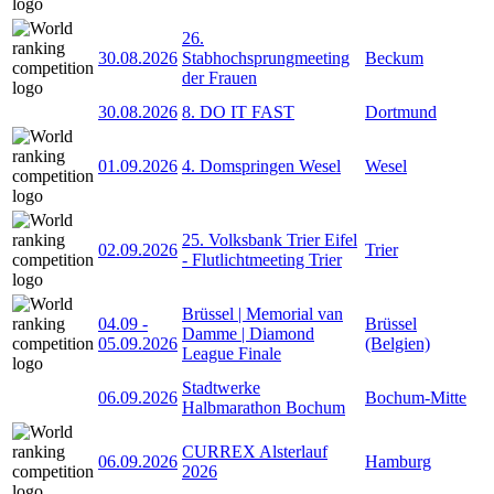
26.
30.08.2026
Stabhochsprungmeeting
Beckum
der Frauen
30.08.2026
8. DO IT FAST
Dortmund
01.09.2026
4. Domspringen Wesel
Wesel
25. Volksbank Trier Eifel
02.09.2026
Trier
- Flutlichtmeeting Trier
Brüssel | Memorial van
04.09
-
Brüssel
Damme | Diamond
05.09.2026
(Belgien)
League Finale
Stadtwerke
06.09.2026
Bochum-Mitte
Halbmarathon Bochum
CURREX Alsterlauf
06.09.2026
Hamburg
2026