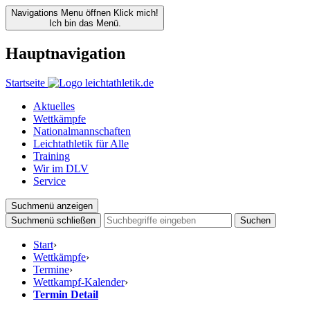
Navigations Menu öffnen
Klick mich!
Ich bin das Menü.
Hauptnavigation
Startseite
Aktuelles
Wettkämpfe
Nationalmannschaften
Leichtathletik für Alle
Training
Wir im DLV
Service
Suchmenü anzeigen
Suchmenü schließen
Suchen
Start
›
Wettkämpfe
›
Termine
›
Wettkampf-Kalender
›
Termin Detail