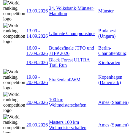
24. Volksbank-Münster-
13.09.2026
Münster
Marathon
13.09
-
Budapest
Ultimate Championships
14.09.2026
(Ungarn)
16.09
-
Bundesfinale JTFO und
Berlin-
17.09.2026
JTFP 2026
Charlottenburg
Black Forest ULTRA
19.09.2026
Kirchzarten
Trail Run
19.09
-
Kopenhagen
Straßenlauf-WM
20.09.2026
(Dänemark)
100 km
20.09.2026
Ames (Spanien)
Weltmeisterschaften
Masters 100 km
20.09.2026
Ames (Spanien)
Weltmeisterschaften