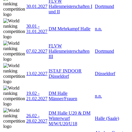
FLVW
30.01.2027
Hallenmeisterschaften I
Dortmund
und II
30.01
-
DM Mehrkampf Halle
n.n.
31.01.2027
FLVW
07.02.2027
Hallenmeisterschaften
Dortmund
III
ISTAF INDOOR
13.02.2027
Düsseldorf
Düsseldorf
19.02
-
DM Halle
n.n.
21.02.2027
Männer/Frauen
DM Halle U20 & DM
26.02
-
Winterwurf
Halle (Saale)
28.02.2027
M/W/U20/U18