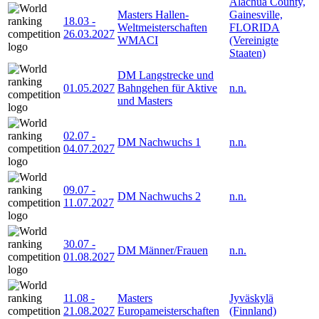
Alachua County,
Masters Hallen-
Gainesville,
18.03
-
Weltmeisterschaften
FLORIDA
26.03.2027
WMACI
(Vereinigte
Staaten)
DM Langstrecke und
01.05.2027
Bahngehen für Aktive
n.n.
und Masters
02.07
-
DM Nachwuchs 1
n.n.
04.07.2027
09.07
-
DM Nachwuchs 2
n.n.
11.07.2027
30.07
-
DM Männer/Frauen
n.n.
01.08.2027
11.08
-
Masters
Jyväskylä
21.08.2027
Europameisterschaften
(Finnland)