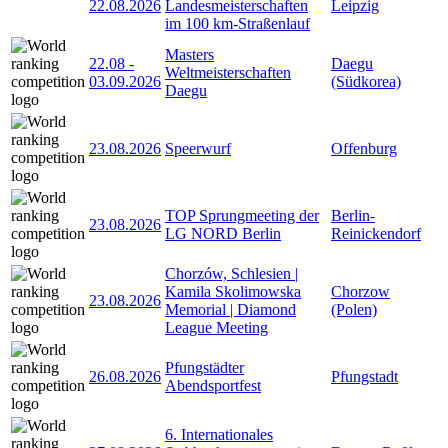
22.08.2026
Landesmeisterschaften
Leipzig
im 100 km-Straßenlauf
Masters
22.08
-
Daegu
Weltmeisterschaften
03.09.2026
(Südkorea)
Daegu
23.08.2026
Speerwurf
Offenburg
TOP Sprungmeeting der
Berlin-
23.08.2026
LG NORD Berlin
Reinickendorf
Chorzów, Schlesien |
Kamila Skolimowska
Chorzow
23.08.2026
Memorial | Diamond
(Polen)
League Meeting
Pfungstädter
26.08.2026
Pfungstadt
Abendsportfest
6. Internationales