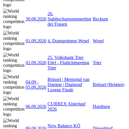
26.
30.08.2026
Stabhochsprungmeeting
Beckum
der Frauen
01.09.2026
4. Domspringen Wesel
Wesel
25. Volksbank Trier
02.09.2026
Eifel - Flutlichtmeeting
Trier
Trier
Brüssel | Memorial van
04.09
-
Damme | Diamond
Brüssel (Belgien)
05.09.2026
League Finale
CURREX Alsterlauf
06.09.2026
Hamburg
2026
New Balance KÖ
06.09.2026
Düsseldorf