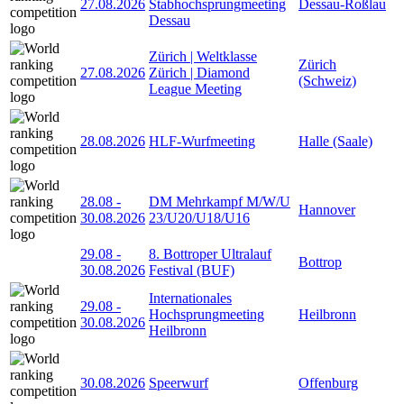
27.08.2026
Stabhochsprungmeeting
Dessau-Roßlau
Dessau
Zürich | Weltklasse
Zürich
27.08.2026
Zürich | Diamond
(Schweiz)
League Meeting
28.08.2026
HLF-Wurfmeeting
Halle (Saale)
28.08
-
DM Mehrkampf M/W/U
Hannover
30.08.2026
23/U20/U18/U16
29.08
-
8. Bottroper Ultralauf
Bottrop
30.08.2026
Festival (BUF)
Internationales
29.08
-
Hochsprungmeeting
Heilbronn
30.08.2026
Heilbronn
30.08.2026
Speerwurf
Offenburg