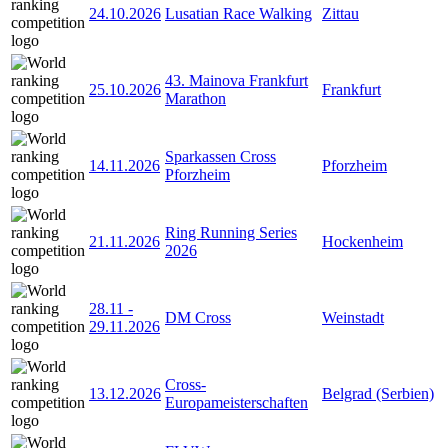
24.10.2026
Lusatian Race Walking
Zittau
43. Mainova Frankfurt
25.10.2026
Frankfurt
Marathon
Sparkassen Cross
14.11.2026
Pforzheim
Pforzheim
Ring Running Series
21.11.2026
Hockenheim
2026
28.11
-
DM Cross
Weinstadt
29.11.2026
Cross-
13.12.2026
Belgrad (Serbien)
Europameisterschaften