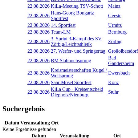
22.08.2026
KiLa-Meeting TSV-Schott
Mainz
Hans-Georg Bongartz
22.08.2026
Geeste
Sportfest
22.08.2026
14. Sportfest
Urmitz
22.08.2026
Team-LM
Bernburg
3. Sprint 3-Kampf des SV
22.08.2026
Zörbig
Zörbig/Leichtathletik
22.08.2026
27. Werfer- und Springertag
Großolbersdorf
Bad
22.08.2026
BM Stabhochsprung
Gandersheim
Kreismeisterschaften Kugel /
22.08.2026
Ewersbach
Weitsprung
22.08.2026
Saar-Mosel Sportfest
Konz
KiLa Cup - Kreisentscheid
22.08.2026
Stuhr
Diepholz/Nienburg
Suchergebnis
Datum
Veranstaltung
Ort
Keine Ergebnisse gefunden
Datum
Veranstaltung
Ort