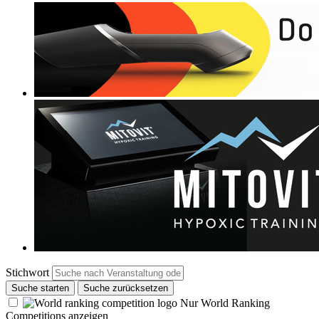
Stichwort
Suche starten
Suche zurücksetzen
Nur World Ranking
Competitions anzeigen