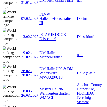
DM Mehrkampf Halle
n.n.
31.01.2027
FLVW
07.02.2027
Hallenmeisterschaften
Dortmund
III
ISTAF INDOOR
13.02.2027
Düsseldorf
Düsseldorf
19.02
-
DM Halle
n.n.
21.02.2027
Männer/Frauen
DM Halle U20 & DM
26.02
-
Winterwurf
Halle (Saale)
28.02.2027
M/W/U20/U18
Alachua County,
Masters Hallen-
Gainesville,
18.03
-
Weltmeisterschaften
FLORIDA
26.03.2027
WMACI
(Vereinigte
Staaten)