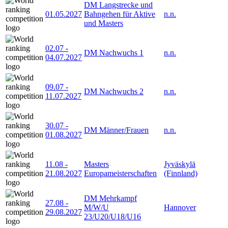
DM Langstrecke und
01.05.2027
Bahngehen für Aktive
n.n.
und Masters
02.07
-
DM Nachwuchs 1
n.n.
04.07.2027
09.07
-
DM Nachwuchs 2
n.n.
11.07.2027
30.07
-
DM Männer/Frauen
n.n.
01.08.2027
11.08
-
Masters
Jyväskylä
21.08.2027
Europameisterschaften
(Finnland)
DM Mehrkampf
27.08
-
M/W/U
Hannover
29.08.2027
23/U20/U18/U16