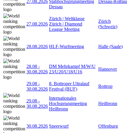
27.08.2026
Stabhochsprungmeeting
Dessau-Roßlau
Dessau
Zürich | Weltklasse
Zürich
27.08.2026
Zürich | Diamond
(Schweiz)
League Meeting
28.08.2026
HLF-Wurfmeeting
Halle (Saale)
28.08
-
DM Mehrkampf M/W/U
Hannover
30.08.2026
23/U20/U18/U16
29.08
-
8. Bottroper Ultralauf
Bottrop
30.08.2026
Festival (BUF)
Internationales
29.08
-
Hochsprungmeeting
Heilbronn
30.08.2026
Heilbronn
30.08.2026
Speerwurf
Offenburg