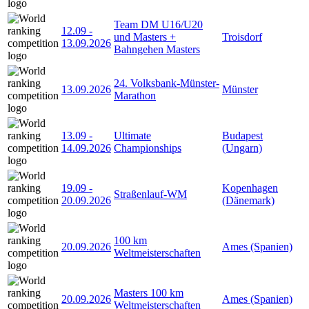
Team DM U16/U20
12.09
-
und Masters +
Troisdorf
13.09.2026
Bahngehen Masters
24. Volksbank-Münster-
13.09.2026
Münster
Marathon
13.09
-
Ultimate
Budapest
14.09.2026
Championships
(Ungarn)
19.09
-
Kopenhagen
Straßenlauf-WM
20.09.2026
(Dänemark)
100 km
20.09.2026
Ames (Spanien)
Weltmeisterschaften
Masters 100 km
20.09.2026
Ames (Spanien)
Weltmeisterschaften