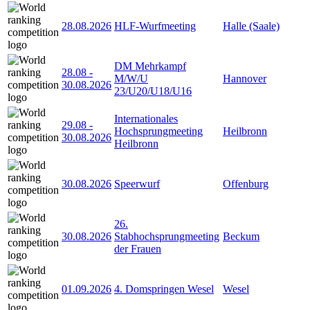
28.08.2026
HLF-Wurfmeeting
Halle (Saale)
DM Mehrkampf
28.08
-
M/W/U
Hannover
30.08.2026
23/U20/U18/U16
Internationales
29.08
-
Hochsprungmeeting
Heilbronn
30.08.2026
Heilbronn
30.08.2026
Speerwurf
Offenburg
26.
30.08.2026
Stabhochsprungmeeting
Beckum
der Frauen
01.09.2026
4. Domspringen Wesel
Wesel