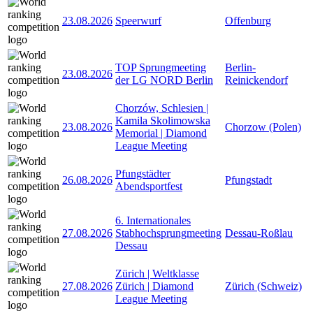
23.08.2026
Speerwurf
Offenburg
TOP Sprungmeeting
Berlin-
23.08.2026
der LG NORD Berlin
Reinickendorf
Chorzów, Schlesien |
Kamila Skolimowska
23.08.2026
Chorzow (Polen)
Memorial | Diamond
League Meeting
Pfungstädter
26.08.2026
Pfungstadt
Abendsportfest
6. Internationales
27.08.2026
Stabhochsprungmeeting
Dessau-Roßlau
Dessau
Zürich | Weltklasse
27.08.2026
Zürich | Diamond
Zürich (Schweiz)
League Meeting