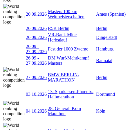
Masters 100 km
20.09.2026
Ames (Spanien)
Weltmeisterschaften
26.09.2026
R5K Berlin
Berlin
VR-Bank Mitte
26.09.2026
Dingelstädt
Herbstlauf
26.09
-
Fest der 1000 Zwerge
Hamburg
27.09.2026
26.09
-
DM Wurf-Mehrkampf
Baunatal
27.09.2026
Masters
BMW BERLIN-
27.09.2026
Berlin
MARATHON
13. Sparkassen-Phoenix-
03.10.2026
Dortmund
Halbmarathon
28. Generali Köln
04.10.2026
Köln
Marathon