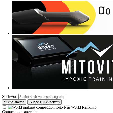
Stichwort
Suche starten
Suche zurücksetzen
Nur World Ranking
Competitions anzeigen