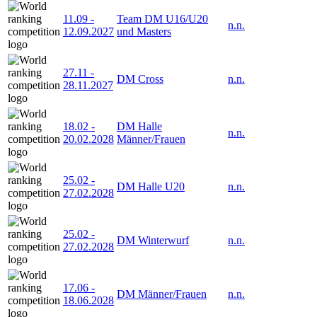
11.09
-
Team DM U16/U20
n.n.
12.09.2027
und Masters
27.11
-
DM Cross
n.n.
28.11.2027
18.02
-
DM Halle
n.n.
20.02.2028
Männer/Frauen
25.02
-
DM Halle U20
n.n.
27.02.2028
25.02
-
DM Winterwurf
n.n.
27.02.2028
17.06
-
DM Männer/Frauen
n.n.
18.06.2028