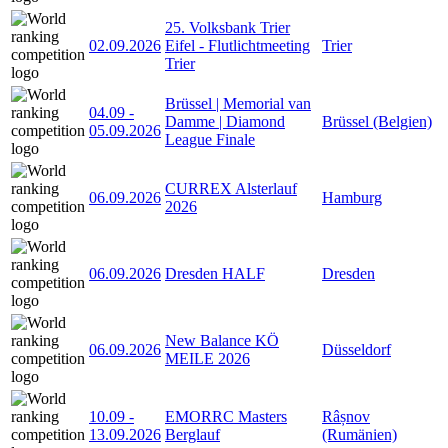
25. Volksbank Trier
02.09.2026
Eifel - Flutlichtmeeting
Trier
Trier
Brüssel | Memorial van
04.09
-
Damme | Diamond
Brüssel (Belgien)
05.09.2026
League Finale
CURREX Alsterlauf
06.09.2026
Hamburg
2026
06.09.2026
Dresden HALF
Dresden
New Balance KÖ
06.09.2026
Düsseldorf
MEILE 2026
10.09
-
EMORRC Masters
Râșnov
13.09.2026
Berglauf
(Rumänien)