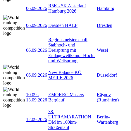
R5K - 5K Alsterlauf
06.09.2026
Hamburg
Hamburg 2026
06.09.2026
Dresden HALF
Dresden
Regionsmeisterschaft
Stabhoch- und
06.09.2026
Dreisprung mit
Wesel
Einlagewettkampf Hoch-
und Weitsprung
New Balance KÖ
06.09.2026
Düsseldorf
MEILE 2026
10.09
-
EMORRC Masters
Râșnov
13.09.2026
Berglauf
(Rumänien)
38.
ULTRAMARATHON
Berlin-
12.09.2026
DM im 100km-
Wartenberg
Straßenlauf