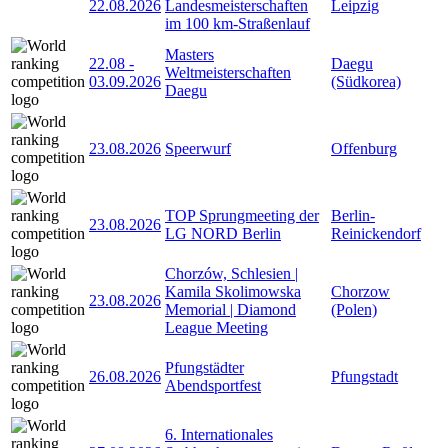
22.08.2026
Landesmeisterschaften
Leipzig
im 100 km-Straßenlauf
Masters
22.08
-
Daegu
Weltmeisterschaften
03.09.2026
(Südkorea)
Daegu
23.08.2026
Speerwurf
Offenburg
TOP Sprungmeeting der
Berlin-
23.08.2026
LG NORD Berlin
Reinickendorf
Chorzów, Schlesien |
Kamila Skolimowska
Chorzow
23.08.2026
Memorial | Diamond
(Polen)
League Meeting
Pfungstädter
26.08.2026
Pfungstadt
Abendsportfest
6. Internationales