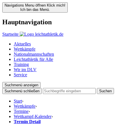
Navigations Menu öffnen
Klick mich!
Ich bin das Menü.
Hauptnavigation
Startseite
Aktuelles
Wettkämpfe
Nationalmannschaften
Leichtathletik für Alle
Training
Wir im DLV
Service
Suchmenü anzeigen
Suchmenü schließen
Suchen
Start
›
Wettkämpfe
›
Termine
›
Wettkampf-Kalender
›
Termin Detail