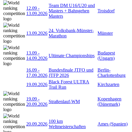
Team DM U16/U20 und
12.09
-
Masters + Bahngehen
Troisdorf
13.09.2026
Masters
24. Volksbank-Münster-
13.09.2026
Münster
Marathon
13.09
-
Budapest
Ultimate Championships
14.09.2026
(Ungarn)
16.09
-
Bundesfinale JTFO und
Berlin-
17.09.2026
JTFP 2026
Charlottenburg
Black Forest ULTRA
19.09.2026
Kirchzarten
Trail Run
19.09
-
Kopenhagen
Straßenlauf-WM
20.09.2026
(Dänemark)
100 km
20.09.2026
Ames (Spanien)
Weltmeisterschaften