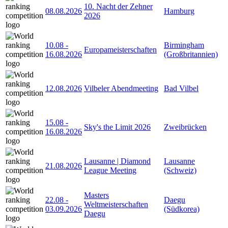
10. Nacht der Zehner
08.08.2026
Hamburg
2026
10.08
-
Birmingham
Europameisterschaften
16.08.2026
(Großbritannien)
12.08.2026
Vilbeler Abendmeeting
Bad Vilbel
15.08
-
Sky's the Limit 2026
Zweibrücken
16.08.2026
Lausanne | Diamond
Lausanne
21.08.2026
League Meeting
(Schweiz)
Masters
22.08
-
Daegu
Weltmeisterschaften
03.09.2026
(Südkorea)
Daegu