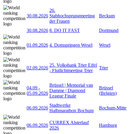
26.
30.08.2026
Stabhochsprungmeeting
Beckum
der Frauen
30.08.2026
8. DO IT FAST
Dortmund
01.09.2026
4. Domspringen Wesel
Wesel
25. Volksbank Trier Eifel
02.09.2026
Trier
- Flutlichtmeeting Trier
Brüssel | Memorial van
04.09
-
Brüssel
Damme | Diamond
05.09.2026
(Belgien)
League Finale
Stadtwerke
06.09.2026
Bochum-Mitte
Halbmarathon Bochum
CURREX Alsterlauf
06.09.2026
Hamburg
2026