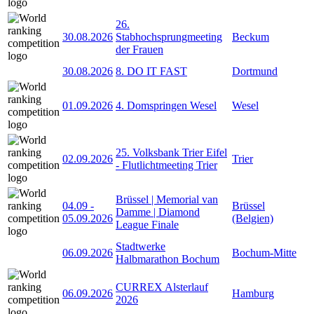
26.
30.08.2026
Stabhochsprungmeeting
Beckum
der Frauen
30.08.2026
8. DO IT FAST
Dortmund
01.09.2026
4. Domspringen Wesel
Wesel
25. Volksbank Trier Eifel
02.09.2026
Trier
- Flutlichtmeeting Trier
Brüssel | Memorial van
04.09
-
Brüssel
Damme | Diamond
05.09.2026
(Belgien)
League Finale
Stadtwerke
06.09.2026
Bochum-Mitte
Halbmarathon Bochum
CURREX Alsterlauf
06.09.2026
Hamburg
2026