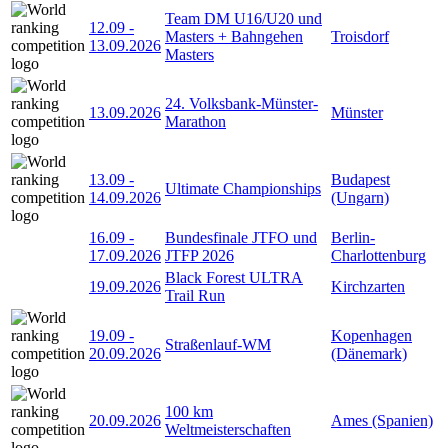
Team DM U16/U20 und
12.09
-
Masters + Bahngehen
Troisdorf
13.09.2026
Masters
24. Volksbank-Münster-
13.09.2026
Münster
Marathon
13.09
-
Budapest
Ultimate Championships
14.09.2026
(Ungarn)
16.09
-
Bundesfinale JTFO und
Berlin-
17.09.2026
JTFP 2026
Charlottenburg
Black Forest ULTRA
19.09.2026
Kirchzarten
Trail Run
19.09
-
Kopenhagen
Straßenlauf-WM
20.09.2026
(Dänemark)
100 km
20.09.2026
Ames (Spanien)
Weltmeisterschaften