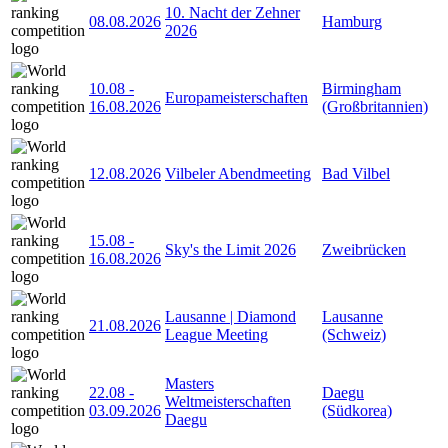
10. Nacht der Zehner
08.08.2026
Hamburg
2026
10.08
-
Birmingham
Europameisterschaften
16.08.2026
(Großbritannien)
12.08.2026
Vilbeler Abendmeeting
Bad Vilbel
15.08
-
Sky's the Limit 2026
Zweibrücken
16.08.2026
Lausanne | Diamond
Lausanne
21.08.2026
League Meeting
(Schweiz)
Masters
22.08
-
Daegu
Weltmeisterschaften
03.09.2026
(Südkorea)
Daegu