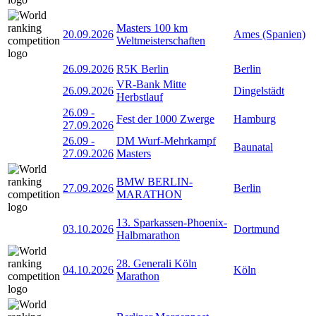
Masters 100 km
20.09.2026
Ames (Spanien)
Weltmeisterschaften
26.09.2026
R5K Berlin
Berlin
VR-Bank Mitte
26.09.2026
Dingelstädt
Herbstlauf
26.09
-
Fest der 1000 Zwerge
Hamburg
27.09.2026
26.09
-
DM Wurf-Mehrkampf
Baunatal
27.09.2026
Masters
BMW BERLIN-
27.09.2026
Berlin
MARATHON
13. Sparkassen-Phoenix-
03.10.2026
Dortmund
Halbmarathon
28. Generali Köln
04.10.2026
Köln
Marathon