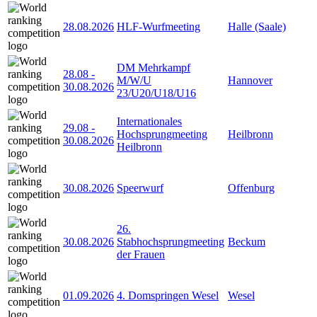
28.08.2026
HLF-Wurfmeeting
Halle (Saale)
DM Mehrkampf
28.08
-
M/W/U
Hannover
30.08.2026
23/U20/U18/U16
Internationales
29.08
-
Hochsprungmeeting
Heilbronn
30.08.2026
Heilbronn
30.08.2026
Speerwurf
Offenburg
26.
30.08.2026
Stabhochsprungmeeting
Beckum
der Frauen
01.09.2026
4. Domspringen Wesel
Wesel