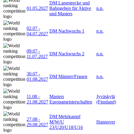
DM Langstrecke und
01.05.2027
Bahngehen für Aktive
n.n.
und Masters
02.07
-
DM Nachwuchs 1
n.n.
04.07.2027
09.07
-
DM Nachwuchs 2
n.n.
11.07.2027
30.07
-
DM Männer/Frauen
n.n.
01.08.2027
11.08
-
Masters
Jyväskylä
21.08.2027
Europameisterschaften
(Finnland)
DM Mehrkampf
27.08
-
M/W/U
Hannover
29.08.2027
23/U20/U18/U16