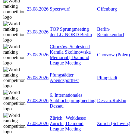
23.08.2026
Speerwurf
Offenburg
TOP Sprungmeeting
Berlin-
23.08.2026
der LG NORD Berlin
Reinickendorf
Chorzów, Schlesien |
Kamila Skolimowska
23.08.2026
Chorzow (Polen)
Memorial | Diamond
League Meeting
Pfungstädter
26.08.2026
Pfungstadt
Abendsportfest
6. Internationales
27.08.2026
Stabhochsprungmeeting
Dessau-Roßlau
Dessau
Zürich | Weltklasse
27.08.2026
Zürich | Diamond
Zürich (Schweiz)
League Meeting