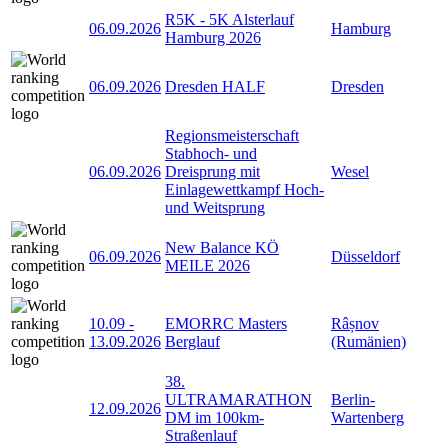
R5K - 5K Alsterlauf
06.09.2026
Hamburg
Hamburg 2026
06.09.2026
Dresden HALF
Dresden
Regionsmeisterschaft
Stabhoch- und
06.09.2026
Dreisprung mit
Wesel
Einlagewettkampf Hoch-
und Weitsprung
New Balance KÖ
06.09.2026
Düsseldorf
MEILE 2026
10.09
-
EMORRC Masters
Râșnov
13.09.2026
Berglauf
(Rumänien)
38.
ULTRAMARATHON
Berlin-
12.09.2026
DM im 100km-
Wartenberg
Straßenlauf