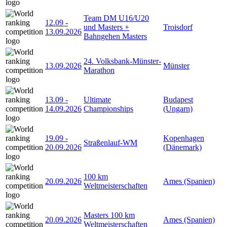
Team DM U16/U20
12.09
-
und Masters +
Troisdorf
13.09.2026
Bahngehen Masters
24. Volksbank-Münster-
13.09.2026
Münster
Marathon
13.09
-
Ultimate
Budapest
14.09.2026
Championships
(Ungarn)
19.09
-
Kopenhagen
Straßenlauf-WM
20.09.2026
(Dänemark)
100 km
20.09.2026
Ames (Spanien)
Weltmeisterschaften
Masters 100 km
20.09.2026
Ames (Spanien)
Weltmeisterschaften