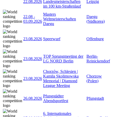
22.08.2026
Landesmeisterschaften
Leipzig
im 100 km-Straßenlauf
Masters
22.08
-
Daegu
Weltmeisterschaften
03.09.2026
(Südkorea)
Daegu
23.08.2026
Speerwurf
Offenburg
TOP Sprungmeeting der
Berlin-
23.08.2026
LG NORD Berlin
Reinickendorf
Chorzów, Schlesien |
Kamila Skolimowska
Chorzow
23.08.2026
Memorial | Diamond
(Polen)
League Meeting
Pfungstädter
26.08.2026
Pfungstadt
Abendsportfest
6. Internationales