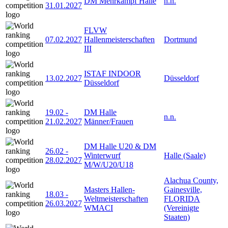
DM Mehrkampf Halle
n.n.
31.01.2027
FLVW
07.02.2027
Hallenmeisterschaften
Dortmund
III
ISTAF INDOOR
13.02.2027
Düsseldorf
Düsseldorf
19.02
-
DM Halle
n.n.
21.02.2027
Männer/Frauen
DM Halle U20 & DM
26.02
-
Winterwurf
Halle (Saale)
28.02.2027
M/W/U20/U18
Alachua County,
Masters Hallen-
Gainesville,
18.03
-
Weltmeisterschaften
FLORIDA
26.03.2027
WMACI
(Vereinigte
Staaten)