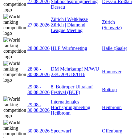
27.08.2026
Stabhochsprungmeeting
Dessau-Roßlau
Dessau
Zürich | Weltklasse
Zürich
27.08.2026
Zürich | Diamond
(Schweiz)
League Meeting
28.08.2026
HLF-Wurfmeeting
Halle (Saale)
28.08
-
DM Mehrkampf M/W/U
Hannover
30.08.2026
23/U20/U18/U16
29.08
-
8. Bottroper Ultralauf
Bottrop
30.08.2026
Festival (BUF)
Internationales
29.08
-
Hochsprungmeeting
Heilbronn
30.08.2026
Heilbronn
30.08.2026
Speerwurf
Offenburg