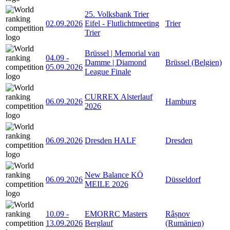
25. Volksbank Trier
02.09.2026
Eifel - Flutlichtmeeting
Trier
Trier
Brüssel | Memorial van
04.09
-
Damme | Diamond
Brüssel (Belgien)
05.09.2026
League Finale
CURREX Alsterlauf
06.09.2026
Hamburg
2026
06.09.2026
Dresden HALF
Dresden
New Balance KÖ
06.09.2026
Düsseldorf
MEILE 2026
10.09
-
EMORRC Masters
Râșnov
13.09.2026
Berglauf
(Rumänien)