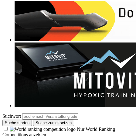
Stichwort
Suche starten
Suche zurücksetzen
Nur World Ranking
Competitions anzeigen