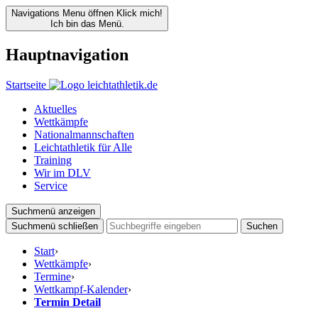
Navigations Menu öffnen
Klick mich!
Ich bin das Menü.
Hauptnavigation
Startseite
Aktuelles
Wettkämpfe
Nationalmannschaften
Leichtathletik für Alle
Training
Wir im DLV
Service
Suchmenü anzeigen
Suchmenü schließen
Suchen
Start
›
Wettkämpfe
›
Termine
›
Wettkampf-Kalender
›
Termin Detail