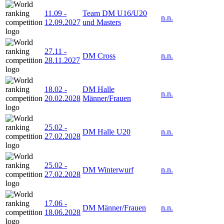
11.09
-
Team DM U16/U20
n.n.
12.09.2027
und Masters
27.11
-
DM Cross
n.n.
28.11.2027
18.02
-
DM Halle
n.n.
20.02.2028
Männer/Frauen
25.02
-
DM Halle U20
n.n.
27.02.2028
25.02
-
DM Winterwurf
n.n.
27.02.2028
17.06
-
DM Männer/Frauen
n.n.
18.06.2028