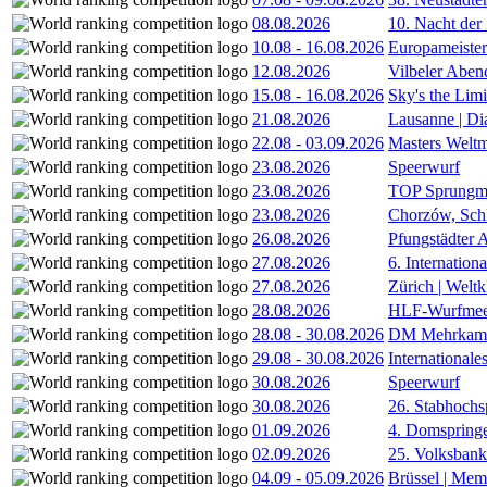
08.08.2026
10. Nacht der
10.08
-
16.08.2026
Europameister
12.08.2026
Vilbeler Aben
15.08
-
16.08.2026
Sky's the Lim
21.08.2026
Lausanne | D
22.08
-
03.09.2026
Masters Weltm
23.08.2026
Speerwurf
23.08.2026
TOP Sprungm
23.08.2026
Chorzów, Sch
26.08.2026
Pfungstädter 
27.08.2026
6. Internatio
27.08.2026
Zürich | Welt
28.08.2026
HLF-Wurfmee
28.08
-
30.08.2026
DM Mehrkamp
29.08
-
30.08.2026
International
30.08.2026
Speerwurf
30.08.2026
26. Stabhochs
01.09.2026
4. Domspring
02.09.2026
25. Volksbank 
04.09
-
05.09.2026
Brüssel | Mem