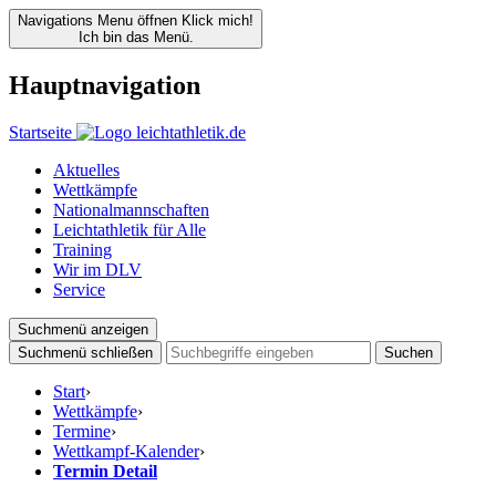
Navigations Menu öffnen
Klick mich!
Ich bin das Menü.
Hauptnavigation
Startseite
Aktuelles
Wettkämpfe
Nationalmannschaften
Leichtathletik für Alle
Training
Wir im DLV
Service
Suchmenü anzeigen
Suchmenü schließen
Suchen
Start
›
Wettkämpfe
›
Termine
›
Wettkampf-Kalender
›
Termin Detail