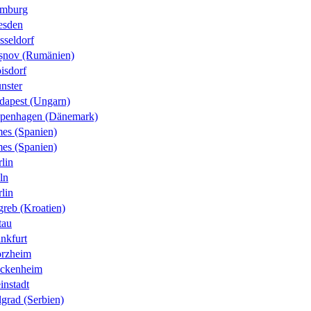
mburg
esden
sseldorf
șnov (Rumänien)
isdorf
nster
dapest (Ungarn)
penhagen (Dänemark)
es (Spanien)
es (Spanien)
lin
ln
lin
greb (Kroatien)
tau
nkfurt
orzheim
ckenheim
instadt
grad (Serbien)