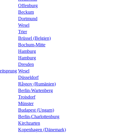
Offenburg
Beckum
Dortmund
Wesel
Trier
Brüssel (Belgien)
Bochum-Mitte
Hamburg
Hamburg
Dresden
eitsprung
Wesel
Düsseldorf
Râșnov (Rumänien)
Berlin-Wartenberg
Troisdorf
Münster
Budapest (Ungarn)
Berlin-Charlottenburg
Kirchzarten
Kopenhagen (Dänemark)