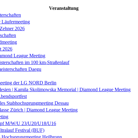
Veranstaltung
erschaften
r Läufermeeting
 Zehner 2026
schaften
dmeeting
it 2026
iamond League Meeting
sterschaften im 100 km-Straßenlauf
eisterschaften Daegu
eeting der LG NORD Berlin
lesien | Kamila Skolimowska Memorial | Diamond League Meeting
Abendsportfest
nales Stabhochsprungmeeting Dessau
klasse Zürich | Diamond League Meeting
ting
f M/W/U 23/U20/U18/U16
ltralauf Festival (BUF)
es Hochsprungmeeting Heilbronn