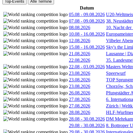
Top-Events
Alle Termine
Datum
05.08
-
09.08.2026
U20-Weltmeist
07.08
-
09.08.2026
38. Neustädte
08.08.2026
10. Nacht der
10.08
-
16.08.2026
Europameister
12.08.2026
Vilbeler Aben
15.08
-
16.08.2026
Sky's the Lim
21.08.2026
Lausanne | D
22.08.2026
35. Landesmei
22.08
-
03.09.2026
Masters Weltm
23.08.2026
Speerwurf
23.08.2026
TOP Sprungm
23.08.2026
Chorzów, Sch
26.08.2026
Pfungstädter 
27.08.2026
6. Internatio
27.08.2026
Zürich | Welt
28.08.2026
HLF-Wurfmee
28.08
-
30.08.2026
DM Mehrkamp
29.08
-
30.08.2026
8. Bottroper U
29.08
-
30.08.2026
International