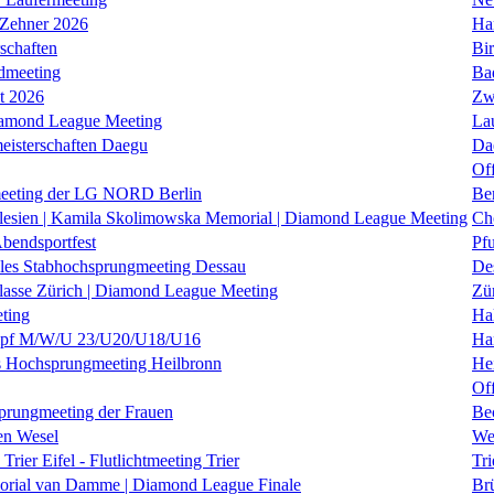
 Zehner 2026
Ha
schaften
Bi
dmeeting
Ba
it 2026
Zw
iamond League Meeting
La
eisterschaften Daegu
Da
Of
eeting der LG NORD Berlin
Be
lesien | Kamila Skolimowska Memorial | Diamond League Meeting
Ch
Abendsportfest
Pf
nales Stabhochsprungmeeting Dessau
De
klasse Zürich | Diamond League Meeting
Zü
ting
Hal
f M/W/U 23/U20/U18/U16
Ha
es Hochsprungmeeting Heilbronn
He
Of
prungmeeting der Frauen
Be
en Wesel
We
Trier Eifel - Flutlichtmeeting Trier
Tri
orial van Damme | Diamond League Finale
Brü