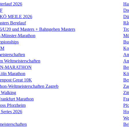
erlauf 2026
Ha
LF
Dr
 KÖ MEILE 2026
Dü
ers Berglauf
Râ
U20 und Masters + Bahngehen Masters
Tro
k-Münster-Marathon
Mü
mpionships
Bu
WM
Ko
isterschaften
Am
m Weltmeisterschaften
Am
IN-MARATHON
Ber
Köln Marathon
Kö
enpost Great 10K
Ber
hon-Weltmeisterschaften Zagreb
Za
 Walking
Zit
rankfurt Marathon
Fra
oss Pforzheim
Pf
Series 2026
Ho
We
eisterschaften
Bel