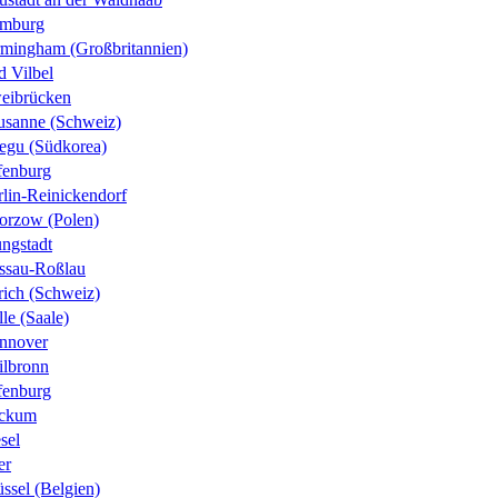
mburg
rmingham (Großbritannien)
d Vilbel
eibrücken
usanne (Schweiz)
egu (Südkorea)
fenburg
rlin-Reinickendorf
orzow (Polen)
ungstadt
ssau-Roßlau
rich (Schweiz)
le (Saale)
nnover
ilbronn
fenburg
ckum
sel
er
ssel (Belgien)