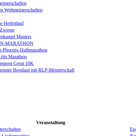
isterschaften
m Weltmeisterschaften
e Herbstlauf
 Zwerge
rkampf Masters
IN-MARATHON
en-Phoenix-Halbmarathon
Köln Marathon
enpost Great 10K
eimer Berglauf mit RLP-Meisterschaft
Veranstaltung
erschaften
Eug
r Läufermeeting
Ne