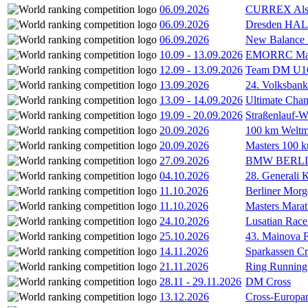
06.09.2026
CURREX Alst
06.09.2026
Dresden HA
06.09.2026
New Balance
10.09
-
13.09.2026
EMORRC Mast
12.09
-
13.09.2026
Team DM U16/
13.09.2026
24. Volksban
13.09
-
14.09.2026
Ultimate Cha
19.09
-
20.09.2026
Straßenlauf-
20.09.2026
100 km Weltme
20.09.2026
Masters 100 k
27.09.2026
BMW BERL
04.10.2026
28. Generali 
11.10.2026
Berliner Morg
11.10.2026
Masters Marat
24.10.2026
Lusatian Race
25.10.2026
43. Mainova F
14.11.2026
Sparkassen Cr
21.11.2026
Ring Running 
28.11
-
29.11.2026
DM Cross
13.12.2026
Cross-Europam