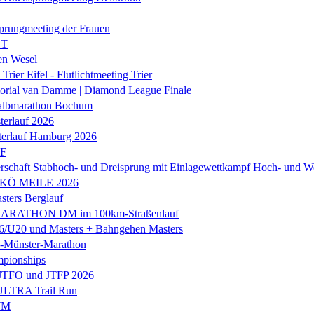
prungmeeting der Frauen
ST
en Wesel
Trier Eifel - Flutlichtmeeting Trier
orial van Damme | Diamond League Finale
albmarathon Bochum
erlauf 2026
terlauf Hamburg 2026
LF
rschaft Stabhoch- und Dreisprung mit Einlagewettkampf Hoch- und W
 KÖ MEILE 2026
ers Berglauf
ARATHON DM im 100km-Straßenlauf
U20 und Masters + Bahngehen Masters
k-Münster-Marathon
mpionships
 JTFO und JTFP 2026
 ULTRA Trail Run
WM