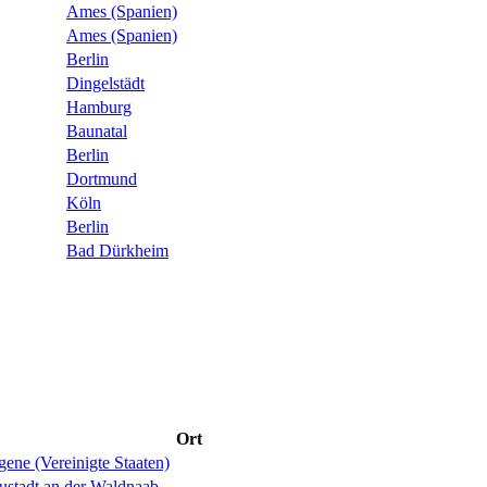
Ames (Spanien)
Ames (Spanien)
Berlin
Dingelstädt
Hamburg
Baunatal
Berlin
Dortmund
Köln
Berlin
Bad Dürkheim
Ort
ene (Vereinigte Staaten)
ustadt an der Waldnaab