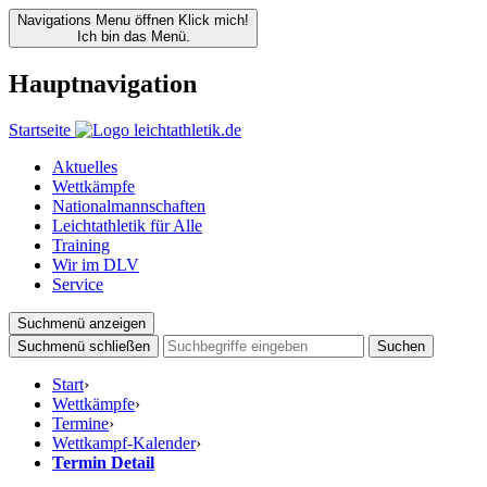
Navigations Menu öffnen
Klick mich!
Ich bin das Menü.
Hauptnavigation
Startseite
Aktuelles
Wettkämpfe
Nationalmannschaften
Leichtathletik für Alle
Training
Wir im DLV
Service
Suchmenü anzeigen
Suchmenü schließen
Suchen
Start
›
Wettkämpfe
›
Termine
›
Wettkampf-Kalender
›
Termin Detail