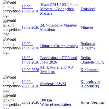
Team DM U16/U20 und
12.09
-
Masters + Bahngehen
Troisdorf
13.09.2026
Masters
24. Volksbank-Münster-
13.09.2026
Münster
Marathon
13.09
-
Budapest
Ultimate Championships
14.09.2026
(Ungarn)
16.09
-
Bundesfinale JTFO und
Berlin-
17.09.2026
JTFP 2026
Charlottenburg
Black Forest ULTRA
19.09.2026
Kirchzarten
Trail Run
19.09
-
Kopenhagen
Straßenlauf-WM
20.09.2026
(Dänemark)
100 km
20.09.2026
Ames (Spanien)
Weltmeisterschaften