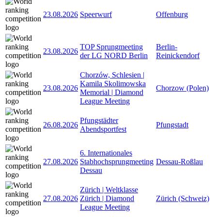
23.08.2026
Speerwurf
Offenburg
TOP Sprungmeeting
Berlin-
23.08.2026
der LG NORD Berlin
Reinickendorf
Chorzów, Schlesien |
Kamila Skolimowska
23.08.2026
Chorzow (Polen)
Memorial | Diamond
League Meeting
Pfungstädter
26.08.2026
Pfungstadt
Abendsportfest
6. Internationales
27.08.2026
Stabhochsprungmeeting
Dessau-Roßlau
Dessau
Zürich | Weltklasse
27.08.2026
Zürich | Diamond
Zürich (Schweiz)
League Meeting