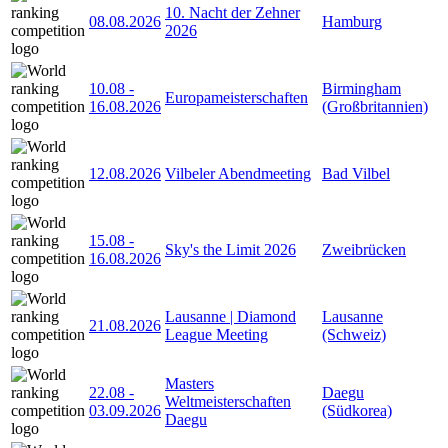
10. Nacht der Zehner
08.08.2026
Hamburg
2026
10.08
-
Birmingham
Europameisterschaften
16.08.2026
(Großbritannien)
12.08.2026
Vilbeler Abendmeeting
Bad Vilbel
15.08
-
Sky's the Limit 2026
Zweibrücken
16.08.2026
Lausanne | Diamond
Lausanne
21.08.2026
League Meeting
(Schweiz)
Masters
22.08
-
Daegu
Weltmeisterschaften
03.09.2026
(Südkorea)
Daegu