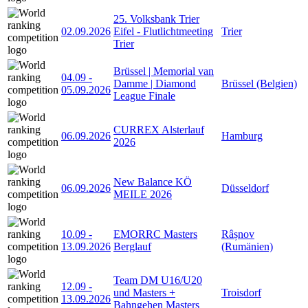
25. Volksbank Trier
02.09.2026
Eifel - Flutlichtmeeting
Trier
Trier
Brüssel | Memorial van
04.09
-
Damme | Diamond
Brüssel (Belgien)
05.09.2026
League Finale
CURREX Alsterlauf
06.09.2026
Hamburg
2026
New Balance KÖ
06.09.2026
Düsseldorf
MEILE 2026
10.09
-
EMORRC Masters
Râșnov
13.09.2026
Berglauf
(Rumänien)
Team DM U16/U20
12.09
-
und Masters +
Troisdorf
13.09.2026
Bahngehen Masters