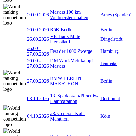
Masters 100 km
20.09.2026
Ames (Spanien)
Weltmeisterschaften
26.09.2026
R5K Berlin
Berlin
VR-Bank Mitte
26.09.2026
Dingelstädt
Herbstlauf
26.09
-
Fest der 1000 Zwerge
Hamburg
27.09.2026
26.09
-
DM Wurf-Mehrkampf
Baunatal
27.09.2026
Masters
BMW BERLIN-
27.09.2026
Berlin
MARATHON
13. Sparkassen-Phoenix-
03.10.2026
Dortmund
Halbmarathon
28. Generali Köln
04.10.2026
Köln
Marathon