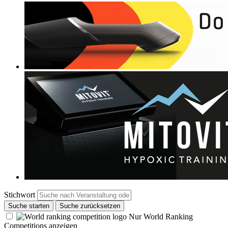
Stichwort
Suche starten
Suche zurücksetzen
Nur World Ranking
Competitions anzeigen