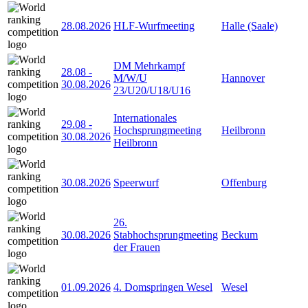
28.08.2026
HLF-Wurfmeeting
Halle (Saale)
DM Mehrkampf
28.08
-
M/W/U
Hannover
30.08.2026
23/U20/U18/U16
Internationales
29.08
-
Hochsprungmeeting
Heilbronn
30.08.2026
Heilbronn
30.08.2026
Speerwurf
Offenburg
26.
30.08.2026
Stabhochsprungmeeting
Beckum
der Frauen
01.09.2026
4. Domspringen Wesel
Wesel