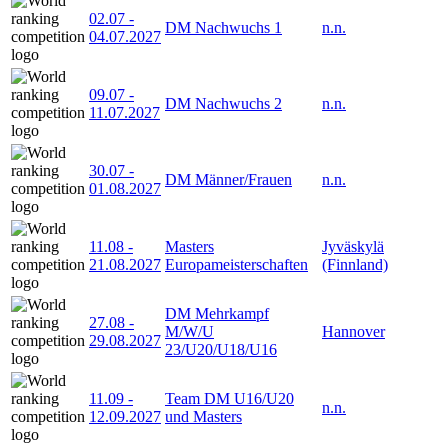
02.07
-
DM Nachwuchs 1
n.n.
04.07.2027
09.07
-
DM Nachwuchs 2
n.n.
11.07.2027
30.07
-
DM Männer/Frauen
n.n.
01.08.2027
11.08
-
Masters
Jyväskylä
21.08.2027
Europameisterschaften
(Finnland)
DM Mehrkampf
27.08
-
M/W/U
Hannover
29.08.2027
23/U20/U18/U16
11.09
-
Team DM U16/U20
n.n.
12.09.2027
und Masters