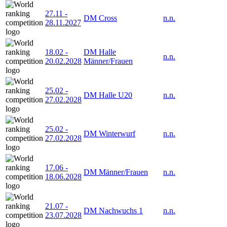
27.11
-
DM Cross
n.n.
28.11.2027
18.02
-
DM Halle
n.n.
20.02.2028
Männer/Frauen
25.02
-
DM Halle U20
n.n.
27.02.2028
25.02
-
DM Winterwurf
n.n.
27.02.2028
17.06
-
DM Männer/Frauen
n.n.
18.06.2028
21.07
-
DM Nachwuchs 1
n.n.
23.07.2028