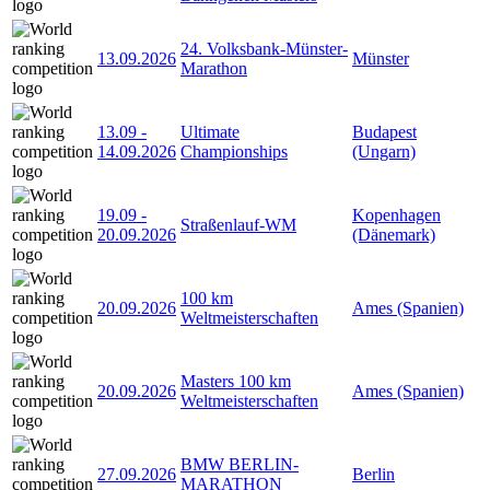
24. Volksbank-Münster-
13.09.2026
Münster
Marathon
13.09
-
Ultimate
Budapest
14.09.2026
Championships
(Ungarn)
19.09
-
Kopenhagen
Straßenlauf-WM
20.09.2026
(Dänemark)
100 km
20.09.2026
Ames (Spanien)
Weltmeisterschaften
Masters 100 km
20.09.2026
Ames (Spanien)
Weltmeisterschaften
BMW BERLIN-
27.09.2026
Berlin
MARATHON