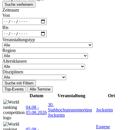
Suche verfeinern
Zeitraum
Von
Bis
Veranstaltungstyp
Region
Altersklassen
Disziplinen
Suche mit Filtern
Top-Events
Alle Termine
Datum
Veranstaltung
Ort
30.
04.08
-
Stabhochsprungmeeting
Jockgrim
05.08.2026
Jockgrim
Eugene
05.08
-