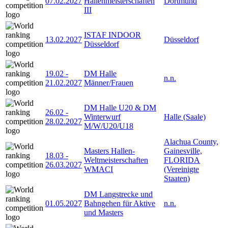
07.02.2027
Hallenmeisterschaften
Dortmund
III
ISTAF INDOOR
13.02.2027
Düsseldorf
Düsseldorf
19.02
-
DM Halle
n.n.
21.02.2027
Männer/Frauen
DM Halle U20 & DM
26.02
-
Winterwurf
Halle (Saale)
28.02.2027
M/W/U20/U18
Alachua County,
Masters Hallen-
Gainesville,
18.03
-
Weltmeisterschaften
FLORIDA
26.03.2027
WMACI
(Vereinigte
Staaten)
DM Langstrecke und
01.05.2027
Bahngehen für Aktive
n.n.
und Masters