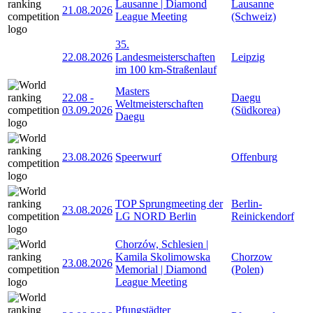
Lausanne | Diamond
Lausanne
21.08.2026
League Meeting
(Schweiz)
35.
22.08.2026
Landesmeisterschaften
Leipzig
im 100 km-Straßenlauf
Masters
22.08
-
Daegu
Weltmeisterschaften
03.09.2026
(Südkorea)
Daegu
23.08.2026
Speerwurf
Offenburg
TOP Sprungmeeting der
Berlin-
23.08.2026
LG NORD Berlin
Reinickendorf
Chorzów, Schlesien |
Kamila Skolimowska
Chorzow
23.08.2026
Memorial | Diamond
(Polen)
League Meeting
Pfungstädter