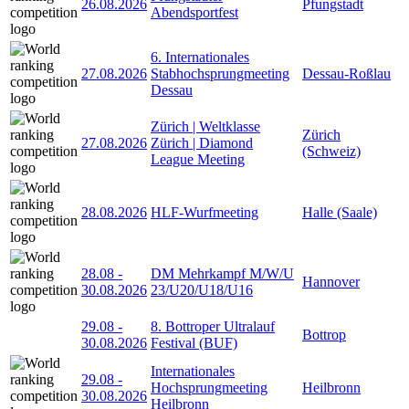
26.08.2026
Pfungstadt
Abendsportfest
6. Internationales
27.08.2026
Stabhochsprungmeeting
Dessau-Roßlau
Dessau
Zürich | Weltklasse
Zürich
27.08.2026
Zürich | Diamond
(Schweiz)
League Meeting
28.08.2026
HLF-Wurfmeeting
Halle (Saale)
28.08
-
DM Mehrkampf M/W/U
Hannover
30.08.2026
23/U20/U18/U16
29.08
-
8. Bottroper Ultralauf
Bottrop
30.08.2026
Festival (BUF)
Internationales
29.08
-
Hochsprungmeeting
Heilbronn
30.08.2026
Heilbronn