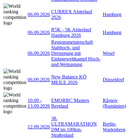
CURREX Alsterlauf
06.09.2026
Hamburg
2026
R5K - 5K Alsterlauf
06.09.2026
Hamburg
Hamburg 2026
Regionsmeisterschaft
Stabhoch- und
06.09.2026
Dreisprung mit
Wesel
Einlagewettkampf Hoch-
und Weitsprung
New Balance KÖ
06.09.2026
Düsseldorf
MEILE 2026
10.09
-
EMORRC Masters
Râșnov
13.09.2026
Berglauf
(Rumänien)
38.
ULTRAMARATHON
Berlin-
12.09.2026
DM im 100km-
Wartenberg
Straßenlauf