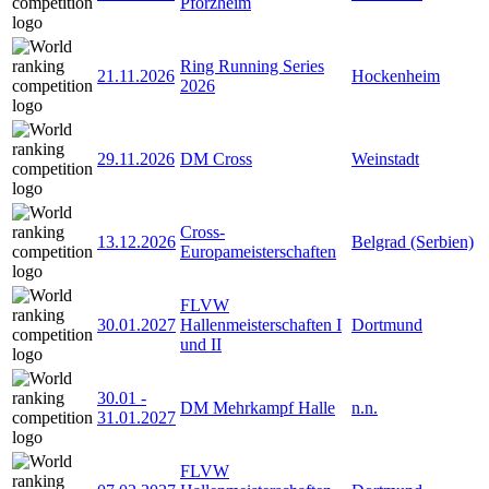
Pforzheim
Ring Running Series
21.11.2026
Hockenheim
2026
29.11.2026
DM Cross
Weinstadt
Cross-
13.12.2026
Belgrad (Serbien)
Europameisterschaften
FLVW
30.01.2027
Hallenmeisterschaften I
Dortmund
und II
30.01
-
DM Mehrkampf Halle
n.n.
31.01.2027
FLVW