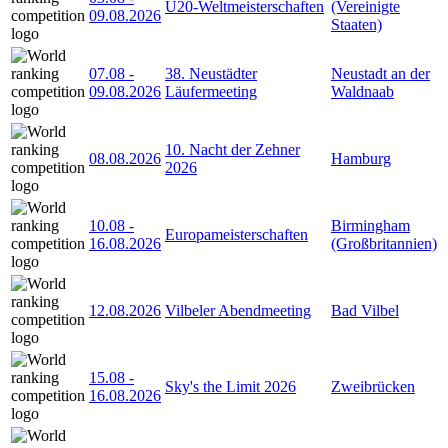
U20-Weltmeisterschaften
(Vereinigte
09.08.2026
Staaten)
07.08
-
38. Neustädter
Neustadt an der
09.08.2026
Läufermeeting
Waldnaab
10. Nacht der Zehner
08.08.2026
Hamburg
2026
10.08
-
Birmingham
Europameisterschaften
16.08.2026
(Großbritannien)
12.08.2026
Vilbeler Abendmeeting
Bad Vilbel
15.08
-
Sky's the Limit 2026
Zweibrücken
16.08.2026