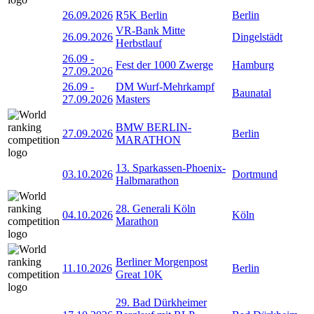
26.09.2026
R5K Berlin
Berlin
VR-Bank Mitte
26.09.2026
Dingelstädt
Herbstlauf
26.09
-
Fest der 1000 Zwerge
Hamburg
27.09.2026
26.09
-
DM Wurf-Mehrkampf
Baunatal
27.09.2026
Masters
BMW BERLIN-
27.09.2026
Berlin
MARATHON
13. Sparkassen-Phoenix-
03.10.2026
Dortmund
Halbmarathon
28. Generali Köln
04.10.2026
Köln
Marathon
Berliner Morgenpost
11.10.2026
Berlin
Great 10K
29. Bad Dürkheimer