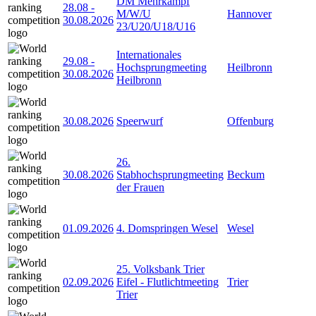
DM Mehrkampf
28.08
-
M/W/U
Hannover
30.08.2026
23/U20/U18/U16
Internationales
29.08
-
Hochsprungmeeting
Heilbronn
30.08.2026
Heilbronn
30.08.2026
Speerwurf
Offenburg
26.
30.08.2026
Stabhochsprungmeeting
Beckum
der Frauen
01.09.2026
4. Domspringen Wesel
Wesel
25. Volksbank Trier
02.09.2026
Eifel - Flutlichtmeeting
Trier
Trier