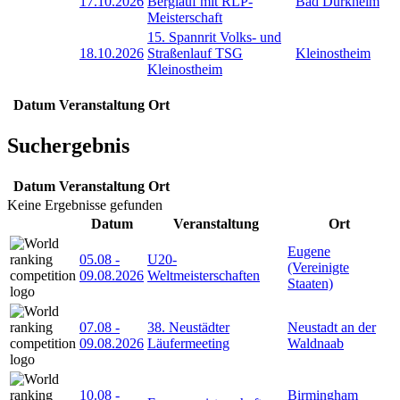
17.10.2026
Berglauf mit RLP-
Bad Dürkheim
Meisterschaft
15. Spannrit Volks- und
18.10.2026
Straßenlauf TSG
Kleinostheim
Kleinostheim
Datum
Veranstaltung
Ort
Suchergebnis
Datum
Veranstaltung
Ort
Keine Ergebnisse gefunden
Datum
Veranstaltung
Ort
Eugene
05.08
-
U20-
(Vereinigte
09.08.2026
Weltmeisterschaften
Staaten)
07.08
-
38. Neustädter
Neustadt an der
09.08.2026
Läufermeeting
Waldnaab
10.08
-
Birmingham