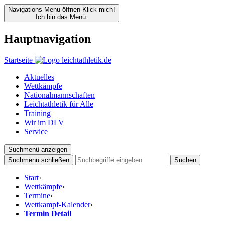
Navigations Menu öffnen
Klick mich!
Ich bin das Menü.
Hauptnavigation
Startseite
Aktuelles
Wettkämpfe
Nationalmannschaften
Leichtathletik für Alle
Training
Wir im DLV
Service
Suchmenü anzeigen
Suchmenü schließen
Suchen
Start
›
Wettkämpfe
›
Termine
›
Wettkampf-Kalender
›
Termin Detail