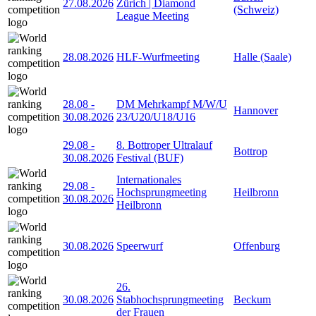
27.08.2026
Zürich | Diamond
(Schweiz)
League Meeting
28.08.2026
HLF-Wurfmeeting
Halle (Saale)
28.08
-
DM Mehrkampf M/W/U
Hannover
30.08.2026
23/U20/U18/U16
29.08
-
8. Bottroper Ultralauf
Bottrop
30.08.2026
Festival (BUF)
Internationales
29.08
-
Hochsprungmeeting
Heilbronn
30.08.2026
Heilbronn
30.08.2026
Speerwurf
Offenburg
26.
30.08.2026
Stabhochsprungmeeting
Beckum
der Frauen