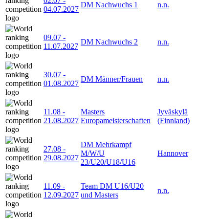
02.07
-
DM Nachwuchs 1
n.n.
04.07.2027
09.07
-
DM Nachwuchs 2
n.n.
11.07.2027
30.07
-
DM Männer/Frauen
n.n.
01.08.2027
11.08
-
Masters
Jyväskylä
21.08.2027
Europameisterschaften
(Finnland)
DM Mehrkampf
27.08
-
M/W/U
Hannover
29.08.2027
23/U20/U18/U16
11.09
-
Team DM U16/U20
n.n.
12.09.2027
und Masters