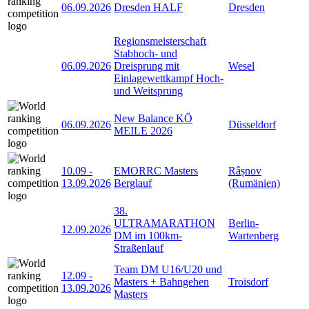
06.09.2026
Dresden HALF
Dresden
Regionsmeisterschaft
Stabhoch- und
06.09.2026
Dreisprung mit
Wesel
Einlagewettkampf Hoch-
und Weitsprung
New Balance KÖ
06.09.2026
Düsseldorf
MEILE 2026
10.09
-
EMORRC Masters
Râșnov
13.09.2026
Berglauf
(Rumänien)
38.
ULTRAMARATHON
Berlin-
12.09.2026
DM im 100km-
Wartenberg
Straßenlauf
Team DM U16/U20 und
12.09
-
Masters + Bahngehen
Troisdorf
13.09.2026
Masters