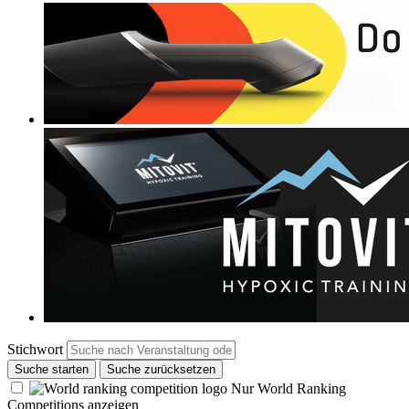
Stichwort
Suche starten
Suche zurücksetzen
Nur World Ranking
Competitions anzeigen