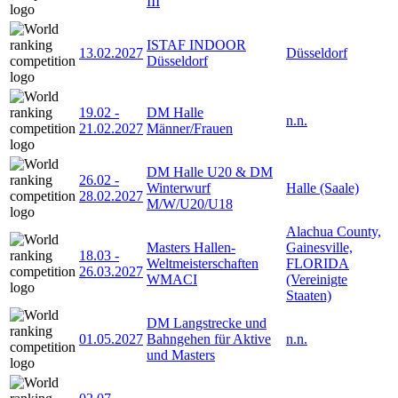
III
ISTAF INDOOR
13.02.2027
Düsseldorf
Düsseldorf
19.02
-
DM Halle
n.n.
21.02.2027
Männer/Frauen
DM Halle U20 & DM
26.02
-
Winterwurf
Halle (Saale)
28.02.2027
M/W/U20/U18
Alachua County,
Masters Hallen-
Gainesville,
18.03
-
Weltmeisterschaften
FLORIDA
26.03.2027
WMACI
(Vereinigte
Staaten)
DM Langstrecke und
01.05.2027
Bahngehen für Aktive
n.n.
und Masters