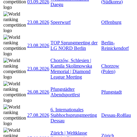
03.09.2026
(Südkorea)
Daegu
23.08.2026
Speerwurf
Offenburg
TOP Sprungmeeting der
Berlin-
23.08.2026
LG NORD Berlin
Reinickendorf
Chorzów, Schlesien |
Kamila Skolimowska
Chorzow
23.08.2026
Memorial | Diamond
(Polen)
League Meeting
Pfungstädter
26.08.2026
Pfungstadt
Abendsportfest
6. Internationales
27.08.2026
Stabhochsprungmeeting
Dessau-Roßlau
Dessau
Zürich | Weltklasse
Zürich