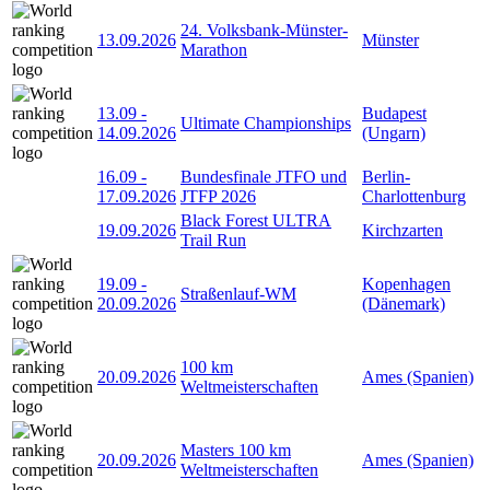
24. Volksbank-Münster-
13.09.2026
Münster
Marathon
13.09
-
Budapest
Ultimate Championships
14.09.2026
(Ungarn)
16.09
-
Bundesfinale JTFO und
Berlin-
17.09.2026
JTFP 2026
Charlottenburg
Black Forest ULTRA
19.09.2026
Kirchzarten
Trail Run
19.09
-
Kopenhagen
Straßenlauf-WM
20.09.2026
(Dänemark)
100 km
20.09.2026
Ames (Spanien)
Weltmeisterschaften
Masters 100 km
20.09.2026
Ames (Spanien)
Weltmeisterschaften