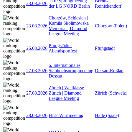
TOP Sprungmeeting
Berlin-
23.08.2026
der LG NORD Berlin
Reinickendorf
Chorzów, Schlesien |
Kamila Skolimowska
23.08.2026
Chorzow (Polen)
Memorial | Diamond
League Meeting
Pfungstädter
26.08.2026
Pfungstadt
Abendsportfest
6. Internationales
27.08.2026
Stabhochsprungmeeting
Dessau-Roßlau
Dessau
Zürich | Weltklasse
27.08.2026
Zürich | Diamond
Zürich (Schweiz)
League Meeting
28.08.2026
HLF-Wurfmeeting
Halle (Saale)