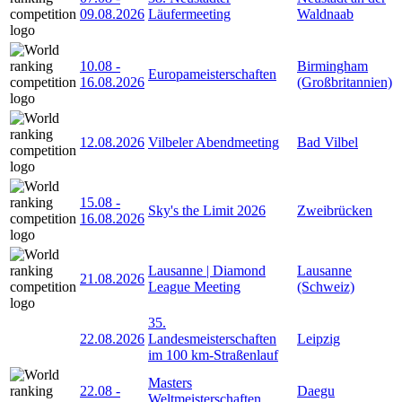
09.08.2026
Läufermeeting
Waldnaab
10.08
-
Birmingham
Europameisterschaften
16.08.2026
(Großbritannien)
12.08.2026
Vilbeler Abendmeeting
Bad Vilbel
15.08
-
Sky's the Limit 2026
Zweibrücken
16.08.2026
Lausanne | Diamond
Lausanne
21.08.2026
League Meeting
(Schweiz)
35.
22.08.2026
Landesmeisterschaften
Leipzig
im 100 km-Straßenlauf
Masters
22.08
-
Daegu
Weltmeisterschaften