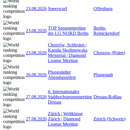
23.08.2026
Speerwurf
Offenburg
TOP Sprungmeeting
Berlin-
23.08.2026
der LG NORD Berlin
Reinickendorf
Chorzów, Schlesien |
Kamila Skolimowska
23.08.2026
Chorzow (Polen)
Memorial | Diamond
League Meeting
Pfungstädter
26.08.2026
Pfungstadt
Abendsportfest
6. Internationales
27.08.2026
Stabhochsprungmeeting
Dessau-Roßlau
Dessau
Zürich | Weltklasse
27.08.2026
Zürich | Diamond
Zürich (Schweiz)
League Meeting