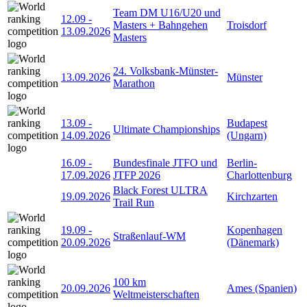
Team DM U16/U20 und
12.09
-
Masters + Bahngehen
Troisdorf
13.09.2026
Masters
24. Volksbank-Münster-
13.09.2026
Münster
Marathon
13.09
-
Budapest
Ultimate Championships
14.09.2026
(Ungarn)
16.09
-
Bundesfinale JTFO und
Berlin-
17.09.2026
JTFP 2026
Charlottenburg
Black Forest ULTRA
19.09.2026
Kirchzarten
Trail Run
19.09
-
Kopenhagen
Straßenlauf-WM
20.09.2026
(Dänemark)
100 km
20.09.2026
Ames (Spanien)
Weltmeisterschaften