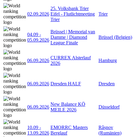
25. Volksbank Trier
02.09.2026
Eifel - Flutlichtmeeting
Trier
Trier
Brüssel | Memorial van
04.09
-
Damme | Diamond
Brüssel (Belgien)
05.09.2026
League Finale
CURREX Alsterlauf
06.09.2026
Hamburg
2026
06.09.2026
Dresden HALF
Dresden
New Balance KÖ
06.09.2026
Düsseldorf
MEILE 2026
10.09
-
EMORRC Masters
Râșnov
13.09.2026
Berglauf
(Rumänien)