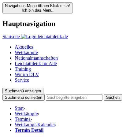
Navigations Menu öffnen
Klick mich!
Ich bin das Menü.
Hauptnavigation
Startseite
Aktuelles
Wettkämpfe
Nationalmannschaften
Leichtathletik für Alle
Training
Wir im DLV
Service
Suchmenü anzeigen
Suchmenü schließen
Suchen
Start
›
Wettkämpfe
›
Termine
›
Wettkampf-Kalender
›
Termin Detail