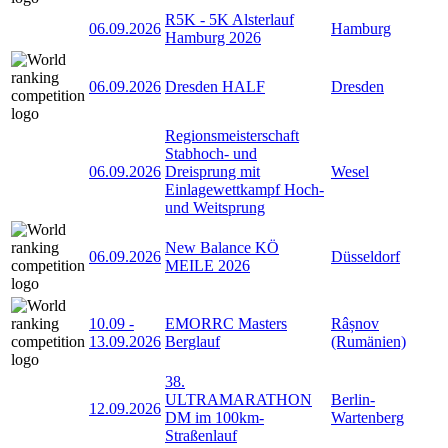
R5K - 5K Alsterlauf
06.09.2026
Hamburg
Hamburg 2026
06.09.2026
Dresden HALF
Dresden
Regionsmeisterschaft
Stabhoch- und
06.09.2026
Dreisprung mit
Wesel
Einlagewettkampf Hoch-
und Weitsprung
New Balance KÖ
06.09.2026
Düsseldorf
MEILE 2026
10.09
-
EMORRC Masters
Râșnov
13.09.2026
Berglauf
(Rumänien)
38.
ULTRAMARATHON
Berlin-
12.09.2026
DM im 100km-
Wartenberg
Straßenlauf