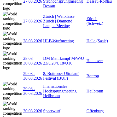
27.08.2026
Stabhochsprungmeeting
Dessau-Roßlau
Dessau
Zürich | Weltklasse
Zürich
27.08.2026
Zürich | Diamond
(Schweiz)
League Meeting
28.08.2026
HLF-Wurfmeeting
Halle (Saale)
28.08
-
DM Mehrkampf M/W/U
Hannover
30.08.2026
23/U20/U18/U16
29.08
-
8. Bottroper Ultralauf
Bottrop
30.08.2026
Festival (BUF)
Internationales
29.08
-
Hochsprungmeeting
Heilbronn
30.08.2026
Heilbronn
30.08.2026
Speerwurf
Offenburg