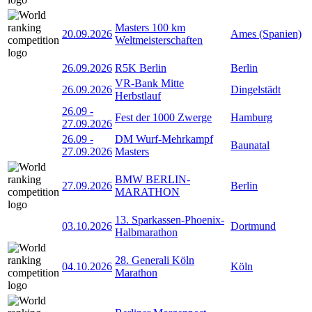
Masters 100 km
20.09.2026
Ames (Spanien)
Weltmeisterschaften
26.09.2026
R5K Berlin
Berlin
VR-Bank Mitte
26.09.2026
Dingelstädt
Herbstlauf
26.09
-
Fest der 1000 Zwerge
Hamburg
27.09.2026
26.09
-
DM Wurf-Mehrkampf
Baunatal
27.09.2026
Masters
BMW BERLIN-
27.09.2026
Berlin
MARATHON
13. Sparkassen-Phoenix-
03.10.2026
Dortmund
Halbmarathon
28. Generali Köln
04.10.2026
Köln
Marathon