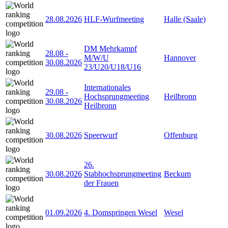
28.08.2026
HLF-Wurfmeeting
Halle (Saale)
DM Mehrkampf
28.08
-
M/W/U
Hannover
30.08.2026
23/U20/U18/U16
Internationales
29.08
-
Hochsprungmeeting
Heilbronn
30.08.2026
Heilbronn
30.08.2026
Speerwurf
Offenburg
26.
30.08.2026
Stabhochsprungmeeting
Beckum
der Frauen
01.09.2026
4. Domspringen Wesel
Wesel