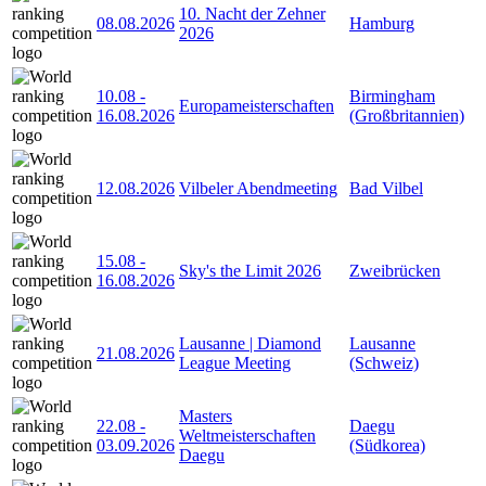
10. Nacht der Zehner
08.08.2026
Hamburg
2026
10.08
-
Birmingham
Europameisterschaften
16.08.2026
(Großbritannien)
12.08.2026
Vilbeler Abendmeeting
Bad Vilbel
15.08
-
Sky's the Limit 2026
Zweibrücken
16.08.2026
Lausanne | Diamond
Lausanne
21.08.2026
League Meeting
(Schweiz)
Masters
22.08
-
Daegu
Weltmeisterschaften
03.09.2026
(Südkorea)
Daegu