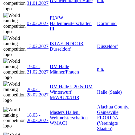
DM Mehrkampf Halle
n.n.
31.01.2027
FLVW
07.02.2027
Hallenmeisterschaften
Dortmund
III
ISTAF INDOOR
13.02.2027
Düsseldorf
Düsseldorf
19.02
-
DM Halle
n.n.
21.02.2027
Männer/Frauen
DM Halle U20 & DM
26.02
-
Winterwurf
Halle (Saale)
28.02.2027
M/W/U20/U18
Alachua County,
Masters Hallen-
Gainesville,
18.03
-
Weltmeisterschaften
FLORIDA
26.03.2027
WMACI
(Vereinigte
Staaten)