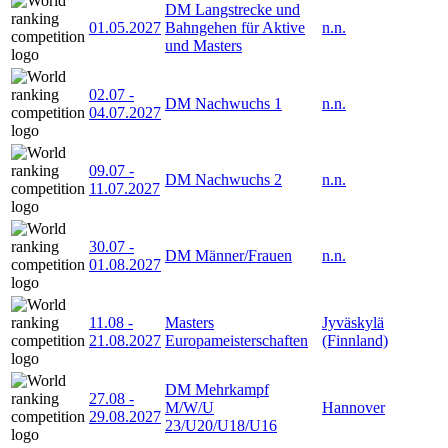
DM Langstrecke und
01.05.2027
Bahngehen für Aktive
n.n.
und Masters
02.07
-
DM Nachwuchs 1
n.n.
04.07.2027
09.07
-
DM Nachwuchs 2
n.n.
11.07.2027
30.07
-
DM Männer/Frauen
n.n.
01.08.2027
11.08
-
Masters
Jyväskylä
21.08.2027
Europameisterschaften
(Finnland)
DM Mehrkampf
27.08
-
M/W/U
Hannover
29.08.2027
23/U20/U18/U16