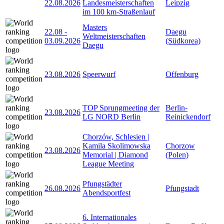
22.08.2026
Landesmeisterschaften
Leipzig
im 100 km-Straßenlauf
Masters
22.08
-
Daegu
Weltmeisterschaften
03.09.2026
(Südkorea)
Daegu
23.08.2026
Speerwurf
Offenburg
TOP Sprungmeeting der
Berlin-
23.08.2026
LG NORD Berlin
Reinickendorf
Chorzów, Schlesien |
Kamila Skolimowska
Chorzow
23.08.2026
Memorial | Diamond
(Polen)
League Meeting
Pfungstädter
26.08.2026
Pfungstadt
Abendsportfest
6. Internationales