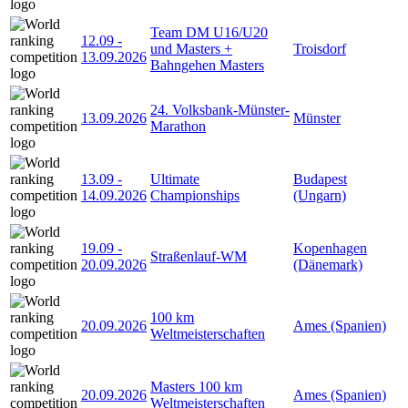
Team DM U16/U20
12.09
-
und Masters +
Troisdorf
13.09.2026
Bahngehen Masters
24. Volksbank-Münster-
13.09.2026
Münster
Marathon
13.09
-
Ultimate
Budapest
14.09.2026
Championships
(Ungarn)
19.09
-
Kopenhagen
Straßenlauf-WM
20.09.2026
(Dänemark)
100 km
20.09.2026
Ames (Spanien)
Weltmeisterschaften
Masters 100 km
20.09.2026
Ames (Spanien)
Weltmeisterschaften