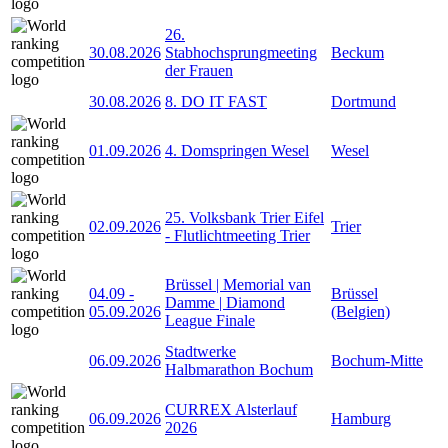
26.
30.08.2026
Stabhochsprungmeeting
Beckum
der Frauen
30.08.2026
8. DO IT FAST
Dortmund
01.09.2026
4. Domspringen Wesel
Wesel
25. Volksbank Trier Eifel
02.09.2026
Trier
- Flutlichtmeeting Trier
Brüssel | Memorial van
04.09
-
Brüssel
Damme | Diamond
05.09.2026
(Belgien)
League Finale
Stadtwerke
06.09.2026
Bochum-Mitte
Halbmarathon Bochum
CURREX Alsterlauf
06.09.2026
Hamburg
2026