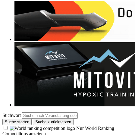
Stichwort
Suche starten
Suche zurücksetzen
Nur World Ranking
Competitions anzeigen