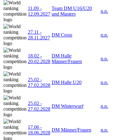
11.09
-
Team DM U16/U20
n.n.
12.09.2027
und Masters
27.11
-
DM Cross
n.n.
28.11.2027
18.02
-
DM Halle
n.n.
20.02.2028
Männer/Frauen
25.02
-
DM Halle U20
n.n.
27.02.2028
25.02
-
DM Winterwurf
n.n.
27.02.2028
17.06
-
DM Männer/Frauen
n.n.
18.06.2028