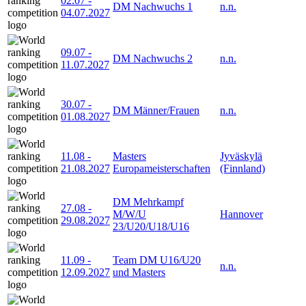
02.07
-
DM Nachwuchs 1
n.n.
04.07.2027
09.07
-
DM Nachwuchs 2
n.n.
11.07.2027
30.07
-
DM Männer/Frauen
n.n.
01.08.2027
11.08
-
Masters
Jyväskylä
21.08.2027
Europameisterschaften
(Finnland)
DM Mehrkampf
27.08
-
M/W/U
Hannover
29.08.2027
23/U20/U18/U16
11.09
-
Team DM U16/U20
n.n.
12.09.2027
und Masters