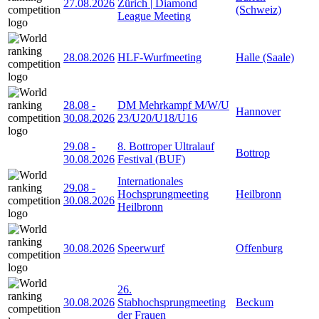
27.08.2026
Zürich | Diamond
(Schweiz)
League Meeting
28.08.2026
HLF-Wurfmeeting
Halle (Saale)
28.08
-
DM Mehrkampf M/W/U
Hannover
30.08.2026
23/U20/U18/U16
29.08
-
8. Bottroper Ultralauf
Bottrop
30.08.2026
Festival (BUF)
Internationales
29.08
-
Hochsprungmeeting
Heilbronn
30.08.2026
Heilbronn
30.08.2026
Speerwurf
Offenburg
26.
30.08.2026
Stabhochsprungmeeting
Beckum
der Frauen