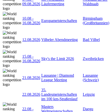
09.08.2026
Läufermeeting
Waldnaab
10.08
-
Birmingham
Europameisterschaften
16.08.2026
(Großbritannien)
12.08.2026
Vilbeler Abendmeeting
Bad Vilbel
15.08
-
Sky's the Limit 2026
Zweibrücken
16.08.2026
Lausanne | Diamond
Lausanne
21.08.2026
League Meeting
(Schweiz)
35.
22.08.2026
Landesmeisterschaften
Leipzig
im 100 km-Straßenlauf
Masters
22.08
-
Daegu
Weltmeisterschaften