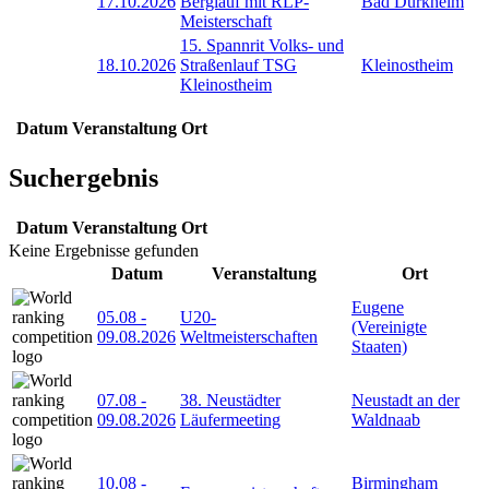
17.10.2026
Berglauf mit RLP-
Bad Dürkheim
Meisterschaft
15. Spannrit Volks- und
18.10.2026
Straßenlauf TSG
Kleinostheim
Kleinostheim
Datum
Veranstaltung
Ort
Suchergebnis
Datum
Veranstaltung
Ort
Keine Ergebnisse gefunden
Datum
Veranstaltung
Ort
Eugene
05.08
-
U20-
(Vereinigte
09.08.2026
Weltmeisterschaften
Staaten)
07.08
-
38. Neustädter
Neustadt an der
09.08.2026
Läufermeeting
Waldnaab
10.08
-
Birmingham