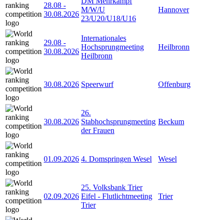
DM Mehrkampf
28.08
-
M/W/U
Hannover
30.08.2026
23/U20/U18/U16
Internationales
29.08
-
Hochsprungmeeting
Heilbronn
30.08.2026
Heilbronn
30.08.2026
Speerwurf
Offenburg
26.
30.08.2026
Stabhochsprungmeeting
Beckum
der Frauen
01.09.2026
4. Domspringen Wesel
Wesel
25. Volksbank Trier
02.09.2026
Eifel - Flutlichtmeeting
Trier
Trier