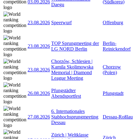
03.09.2026
(Südkorea)
Daegu
23.08.2026
Speerwurf
Offenburg
TOP Sprungmeeting der
Berlin-
23.08.2026
LG NORD Berlin
Reinickendorf
Chorzów, Schlesien |
Kamila Skolimowska
Chorzow
23.08.2026
Memorial | Diamond
(Polen)
League Meeting
Pfungstädter
26.08.2026
Pfungstadt
Abendsportfest
6. Internationales
27.08.2026
Stabhochsprungmeeting
Dessau-Roßlau
Dessau
Zürich | Weltklasse
Zürich