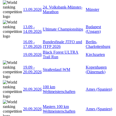
24. Volksbank-Münster-
13.09.2026
Münster
Marathon
13.09
-
Budapest
Ultimate Championships
14.09.2026
(Ungarn)
16.09
-
Bundesfinale JTFO und
Berlin-
17.09.2026
JTFP 2026
Charlottenburg
Black Forest ULTRA
19.09.2026
Kirchzarten
Trail Run
19.09
-
Kopenhagen
Straßenlauf-WM
20.09.2026
(Dänemark)
100 km
20.09.2026
Ames (Spanien)
Weltmeisterschaften
Masters 100 km
20.09.2026
Ames (Spanien)
Weltmeisterschaften