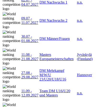
02.07
-
DM Nachwuchs 1
n.n.
04.07.2027
09.07
-
DM Nachwuchs 2
n.n.
11.07.2027
30.07
-
DM Männer/Frauen
n.n.
01.08.2027
11.08
-
Masters
Jyväskylä
21.08.2027
Europameisterschaften
(Finnland)
DM Mehrkampf
27.08
-
M/W/U
Hannover
29.08.2027
23/U20/U18/U16
11.09
-
Team DM U16/U20
n.n.
12.09.2027
und Masters