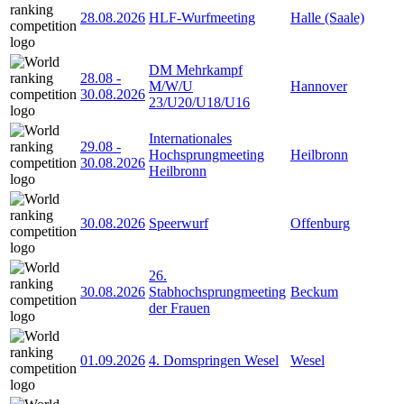
28.08.2026
HLF-Wurfmeeting
Halle (Saale)
DM Mehrkampf
28.08
-
M/W/U
Hannover
30.08.2026
23/U20/U18/U16
Internationales
29.08
-
Hochsprungmeeting
Heilbronn
30.08.2026
Heilbronn
30.08.2026
Speerwurf
Offenburg
26.
30.08.2026
Stabhochsprungmeeting
Beckum
der Frauen
01.09.2026
4. Domspringen Wesel
Wesel