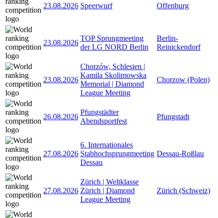
23.08.2026
Speerwurf
Offenburg
TOP Sprungmeeting
Berlin-
23.08.2026
der LG NORD Berlin
Reinickendorf
Chorzów, Schlesien |
Kamila Skolimowska
23.08.2026
Chorzow (Polen)
Memorial | Diamond
League Meeting
Pfungstädter
26.08.2026
Pfungstadt
Abendsportfest
6. Internationales
27.08.2026
Stabhochsprungmeeting
Dessau-Roßlau
Dessau
Zürich | Weltklasse
27.08.2026
Zürich | Diamond
Zürich (Schweiz)
League Meeting