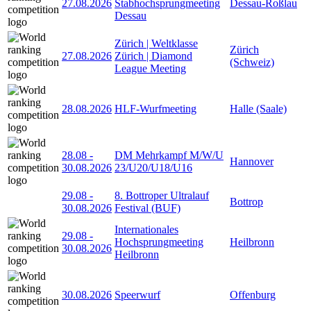
27.08.2026
Stabhochsprungmeeting
Dessau-Roßlau
Dessau
Zürich | Weltklasse
Zürich
27.08.2026
Zürich | Diamond
(Schweiz)
League Meeting
28.08.2026
HLF-Wurfmeeting
Halle (Saale)
28.08
-
DM Mehrkampf M/W/U
Hannover
30.08.2026
23/U20/U18/U16
29.08
-
8. Bottroper Ultralauf
Bottrop
30.08.2026
Festival (BUF)
Internationales
29.08
-
Hochsprungmeeting
Heilbronn
30.08.2026
Heilbronn
30.08.2026
Speerwurf
Offenburg