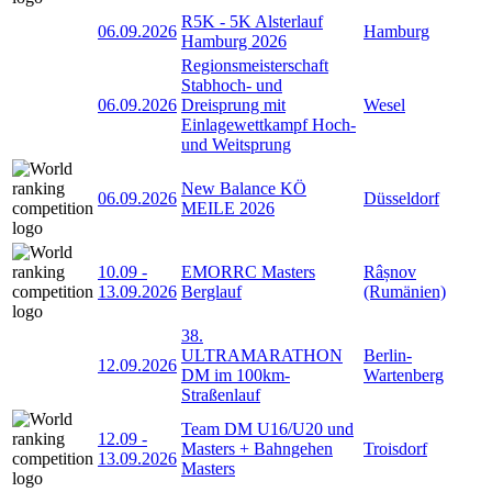
R5K - 5K Alsterlauf
06.09.2026
Hamburg
Hamburg 2026
Regionsmeisterschaft
Stabhoch- und
06.09.2026
Dreisprung mit
Wesel
Einlagewettkampf Hoch-
und Weitsprung
New Balance KÖ
06.09.2026
Düsseldorf
MEILE 2026
10.09
-
EMORRC Masters
Râșnov
13.09.2026
Berglauf
(Rumänien)
38.
ULTRAMARATHON
Berlin-
12.09.2026
DM im 100km-
Wartenberg
Straßenlauf
Team DM U16/U20 und
12.09
-
Masters + Bahngehen
Troisdorf
13.09.2026
Masters