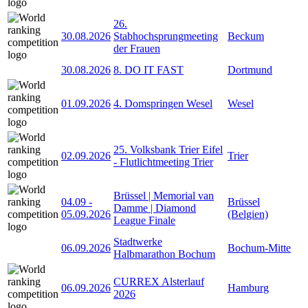
26.
30.08.2026
Stabhochsprungmeeting
Beckum
der Frauen
30.08.2026
8. DO IT FAST
Dortmund
01.09.2026
4. Domspringen Wesel
Wesel
25. Volksbank Trier Eifel
02.09.2026
Trier
- Flutlichtmeeting Trier
Brüssel | Memorial van
04.09
-
Brüssel
Damme | Diamond
05.09.2026
(Belgien)
League Finale
Stadtwerke
06.09.2026
Bochum-Mitte
Halbmarathon Bochum
CURREX Alsterlauf
06.09.2026
Hamburg
2026