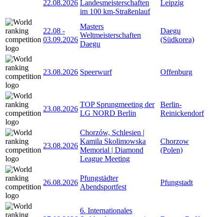
22.08.2026
Landesmeisterschaften
Leipzig
im 100 km-Straßenlauf
Masters
22.08
-
Daegu
Weltmeisterschaften
03.09.2026
(Südkorea)
Daegu
23.08.2026
Speerwurf
Offenburg
TOP Sprungmeeting der
Berlin-
23.08.2026
LG NORD Berlin
Reinickendorf
Chorzów, Schlesien |
Kamila Skolimowska
Chorzow
23.08.2026
Memorial | Diamond
(Polen)
League Meeting
Pfungstädter
26.08.2026
Pfungstadt
Abendsportfest
6. Internationales