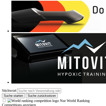
Stichwort
Suche starten
Suche zurücksetzen
Nur World Ranking
Competitions anzeigen