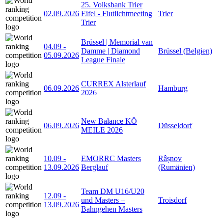
25. Volksbank Trier
02.09.2026
Eifel - Flutlichtmeeting
Trier
Trier
Brüssel | Memorial van
04.09
-
Damme | Diamond
Brüssel (Belgien)
05.09.2026
League Finale
CURREX Alsterlauf
06.09.2026
Hamburg
2026
New Balance KÖ
06.09.2026
Düsseldorf
MEILE 2026
10.09
-
EMORRC Masters
Râșnov
13.09.2026
Berglauf
(Rumänien)
Team DM U16/U20
12.09
-
und Masters +
Troisdorf
13.09.2026
Bahngehen Masters