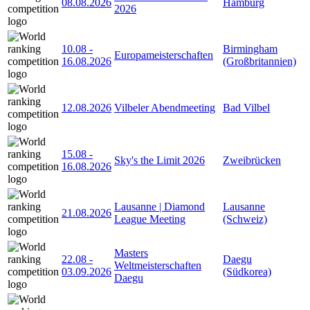
08.08.2026
Hamburg
2026
10.08
-
Birmingham
Europameisterschaften
16.08.2026
(Großbritannien)
12.08.2026
Vilbeler Abendmeeting
Bad Vilbel
15.08
-
Sky's the Limit 2026
Zweibrücken
16.08.2026
Lausanne | Diamond
Lausanne
21.08.2026
League Meeting
(Schweiz)
Masters
22.08
-
Daegu
Weltmeisterschaften
03.09.2026
(Südkorea)
Daegu