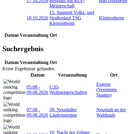
17.10.2026
Berglauf mit RLP-
Bad Dürkheim
Meisterschaft
15. Spannrit Volks- und
18.10.2026
Straßenlauf TSG
Kleinostheim
Kleinostheim
Datum
Veranstaltung
Ort
Suchergebnis
Datum
Veranstaltung
Ort
Keine Ergebnisse gefunden
Datum
Veranstaltung
Ort
Eugene
05.08
-
U20-
(Vereinigte
09.08.2026
Weltmeisterschaften
Staaten)
07.08
-
38. Neustädter
Neustadt an der
09.08.2026
Läufermeeting
Waldnaab
10. Nacht der Zehner