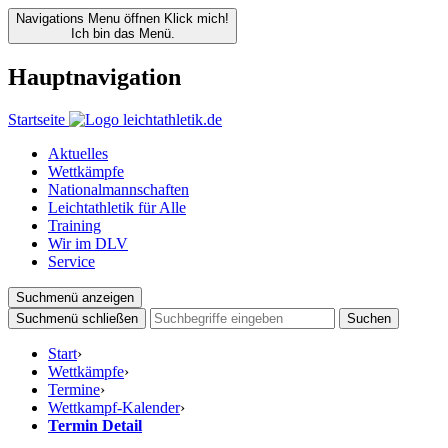
Navigations Menu öffnen
Klick mich!
Ich bin das Menü.
Hauptnavigation
Startseite
Aktuelles
Wettkämpfe
Nationalmannschaften
Leichtathletik für Alle
Training
Wir im DLV
Service
Suchmenü anzeigen
Suchmenü schließen
Suchen
Start
›
Wettkämpfe
›
Termine
›
Wettkampf-Kalender
›
Termin Detail