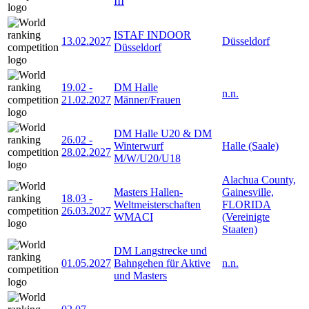
III
ISTAF INDOOR
13.02.2027
Düsseldorf
Düsseldorf
19.02
-
DM Halle
n.n.
21.02.2027
Männer/Frauen
DM Halle U20 & DM
26.02
-
Winterwurf
Halle (Saale)
28.02.2027
M/W/U20/U18
Alachua County,
Masters Hallen-
Gainesville,
18.03
-
Weltmeisterschaften
FLORIDA
26.03.2027
WMACI
(Vereinigte
Staaten)
DM Langstrecke und
01.05.2027
Bahngehen für Aktive
n.n.
und Masters