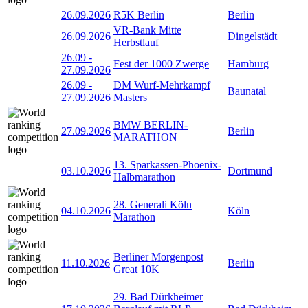
26.09.2026
R5K Berlin
Berlin
VR-Bank Mitte
26.09.2026
Dingelstädt
Herbstlauf
26.09
-
Fest der 1000 Zwerge
Hamburg
27.09.2026
26.09
-
DM Wurf-Mehrkampf
Baunatal
27.09.2026
Masters
BMW BERLIN-
27.09.2026
Berlin
MARATHON
13. Sparkassen-Phoenix-
03.10.2026
Dortmund
Halbmarathon
28. Generali Köln
04.10.2026
Köln
Marathon
Berliner Morgenpost
11.10.2026
Berlin
Great 10K
29. Bad Dürkheimer