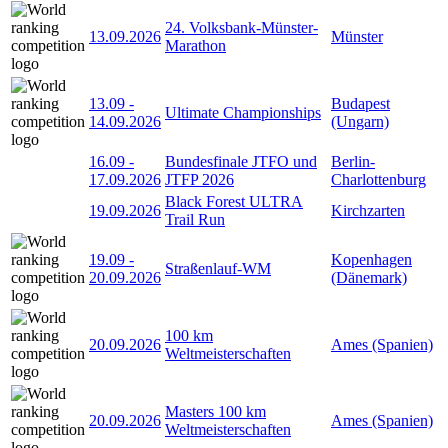
24. Volksbank-Münster-
13.09.2026
Münster
Marathon
13.09
-
Budapest
Ultimate Championships
14.09.2026
(Ungarn)
16.09
-
Bundesfinale JTFO und
Berlin-
17.09.2026
JTFP 2026
Charlottenburg
Black Forest ULTRA
19.09.2026
Kirchzarten
Trail Run
19.09
-
Kopenhagen
Straßenlauf-WM
20.09.2026
(Dänemark)
100 km
20.09.2026
Ames (Spanien)
Weltmeisterschaften
Masters 100 km
20.09.2026
Ames (Spanien)
Weltmeisterschaften