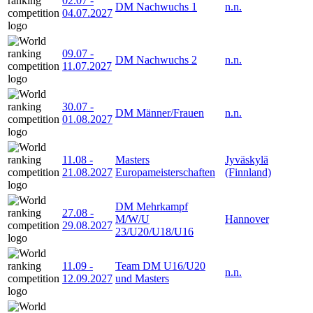
02.07
-
DM Nachwuchs 1
n.n.
04.07.2027
09.07
-
DM Nachwuchs 2
n.n.
11.07.2027
30.07
-
DM Männer/Frauen
n.n.
01.08.2027
11.08
-
Masters
Jyväskylä
21.08.2027
Europameisterschaften
(Finnland)
DM Mehrkampf
27.08
-
M/W/U
Hannover
29.08.2027
23/U20/U18/U16
11.09
-
Team DM U16/U20
n.n.
12.09.2027
und Masters