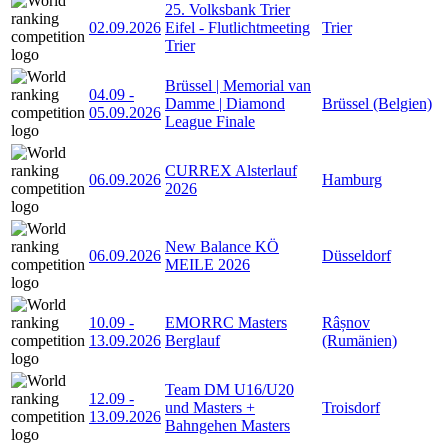
25. Volksbank Trier
02.09.2026
Eifel - Flutlichtmeeting
Trier
Trier
Brüssel | Memorial van
04.09
-
Damme | Diamond
Brüssel (Belgien)
05.09.2026
League Finale
CURREX Alsterlauf
06.09.2026
Hamburg
2026
New Balance KÖ
06.09.2026
Düsseldorf
MEILE 2026
10.09
-
EMORRC Masters
Râșnov
13.09.2026
Berglauf
(Rumänien)
Team DM U16/U20
12.09
-
und Masters +
Troisdorf
13.09.2026
Bahngehen Masters