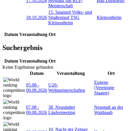
17.10.2026
Berglauf mit RLP-
Bad Dürkheim
Meisterschaft
15. Spannrit Volks- und
18.10.2026
Straßenlauf TSG
Kleinostheim
Kleinostheim
Datum
Veranstaltung
Ort
Suchergebnis
Datum
Veranstaltung
Ort
Keine Ergebnisse gefunden
Datum
Veranstaltung
Ort
Eugene
05.08
-
U20-
(Vereinigte
09.08.2026
Weltmeisterschaften
Staaten)
07.08
-
38. Neustädter
Neustadt an der
09.08.2026
Läufermeeting
Waldnaab
10. Nacht der Zehner