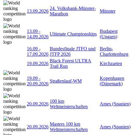
24. Volksbank-Münster-
13.09.2026
Münster
Marathon
13.09
-
Budapest
Ultimate Championships
14.09.2026
(Ungarn)
16.09
-
Bundesfinale JTFO und
Berlin-
17.09.2026
JTFP 2026
Charlottenburg
Black Forest ULTRA
19.09.2026
Kirchzarten
Trail Run
19.09
-
Kopenhagen
Straßenlauf-WM
20.09.2026
(Dänemark)
100 km
20.09.2026
Ames (Spanien)
Weltmeisterschaften
Masters 100 km
20.09.2026
Ames (Spanien)
Weltmeisterschaften