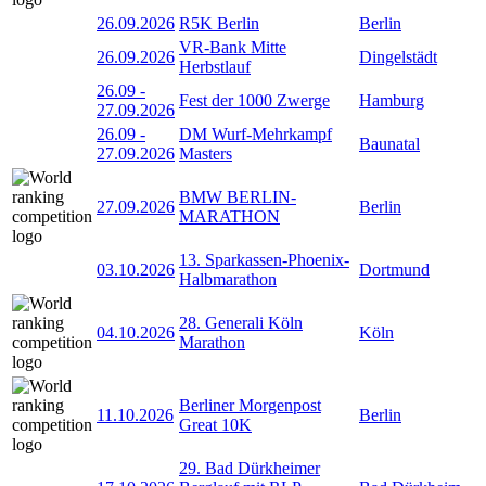
26.09.2026
R5K Berlin
Berlin
VR-Bank Mitte
26.09.2026
Dingelstädt
Herbstlauf
26.09
-
Fest der 1000 Zwerge
Hamburg
27.09.2026
26.09
-
DM Wurf-Mehrkampf
Baunatal
27.09.2026
Masters
BMW BERLIN-
27.09.2026
Berlin
MARATHON
13. Sparkassen-Phoenix-
03.10.2026
Dortmund
Halbmarathon
28. Generali Köln
04.10.2026
Köln
Marathon
Berliner Morgenpost
11.10.2026
Berlin
Great 10K
29. Bad Dürkheimer