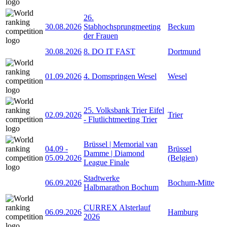
26.
30.08.2026
Stabhochsprungmeeting
Beckum
der Frauen
30.08.2026
8. DO IT FAST
Dortmund
01.09.2026
4. Domspringen Wesel
Wesel
25. Volksbank Trier Eifel
02.09.2026
Trier
- Flutlichtmeeting Trier
Brüssel | Memorial van
04.09
-
Brüssel
Damme | Diamond
05.09.2026
(Belgien)
League Finale
Stadtwerke
06.09.2026
Bochum-Mitte
Halbmarathon Bochum
CURREX Alsterlauf
06.09.2026
Hamburg
2026