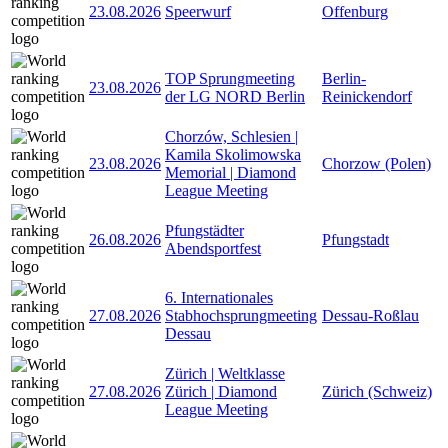
23.08.2026
Speerwurf
Offenburg
TOP Sprungmeeting
Berlin-
23.08.2026
der LG NORD Berlin
Reinickendorf
Chorzów, Schlesien |
Kamila Skolimowska
23.08.2026
Chorzow (Polen)
Memorial | Diamond
League Meeting
Pfungstädter
26.08.2026
Pfungstadt
Abendsportfest
6. Internationales
27.08.2026
Stabhochsprungmeeting
Dessau-Roßlau
Dessau
Zürich | Weltklasse
27.08.2026
Zürich | Diamond
Zürich (Schweiz)
League Meeting