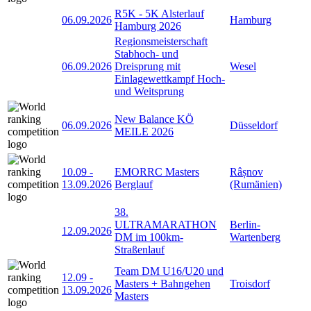
R5K - 5K Alsterlauf
06.09.2026
Hamburg
Hamburg 2026
Regionsmeisterschaft
Stabhoch- und
06.09.2026
Dreisprung mit
Wesel
Einlagewettkampf Hoch-
und Weitsprung
New Balance KÖ
06.09.2026
Düsseldorf
MEILE 2026
10.09
-
EMORRC Masters
Râșnov
13.09.2026
Berglauf
(Rumänien)
38.
ULTRAMARATHON
Berlin-
12.09.2026
DM im 100km-
Wartenberg
Straßenlauf
Team DM U16/U20 und
12.09
-
Masters + Bahngehen
Troisdorf
13.09.2026
Masters