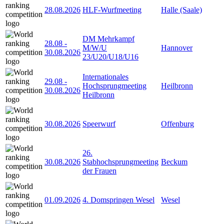
28.08.2026
HLF-Wurfmeeting
Halle (Saale)
DM Mehrkampf
28.08
-
M/W/U
Hannover
30.08.2026
23/U20/U18/U16
Internationales
29.08
-
Hochsprungmeeting
Heilbronn
30.08.2026
Heilbronn
30.08.2026
Speerwurf
Offenburg
26.
30.08.2026
Stabhochsprungmeeting
Beckum
der Frauen
01.09.2026
4. Domspringen Wesel
Wesel