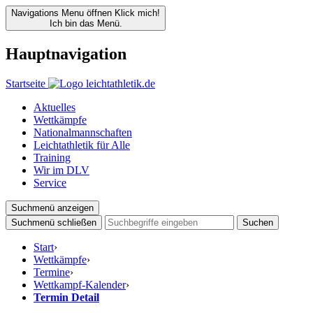
Navigations Menu öffnen
Klick mich!
Ich bin das Menü.
Hauptnavigation
Startseite
Aktuelles
Wettkämpfe
Nationalmannschaften
Leichtathletik für Alle
Training
Wir im DLV
Service
Suchmenü anzeigen
Suchmenü schließen
Suchen
Start
›
Wettkämpfe
›
Termine
›
Wettkampf-Kalender
›
Termin Detail