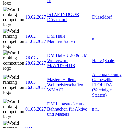
III
ISTAF INDOOR
13.02.2027
Düsseldorf
Düsseldorf
19.02
-
DM Halle
n.n.
21.02.2027
Männer/Frauen
DM Halle U20 & DM
26.02
-
Winterwurf
Halle (Saale)
28.02.2027
M/W/U20/U18
Alachua County,
Masters Hallen-
Gainesville,
18.03
-
Weltmeisterschaften
FLORIDA
26.03.2027
WMACI
(Vereinigte
Staaten)
DM Langstrecke und
01.05.2027
Bahngehen für Aktive
n.n.
und Masters