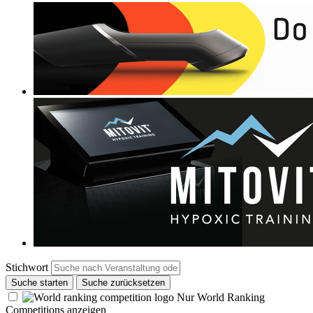
Stichwort
Suche starten
Suche zurücksetzen
Nur World Ranking
Competitions anzeigen