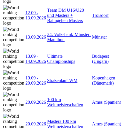
Team DM U16/U20
12.09
-
und Masters +
Troisdorf
13.09.2026
Bahngehen Masters
24. Volksbank-Münster-
13.09.2026
Münster
Marathon
13.09
-
Ultimate
Budapest
14.09.2026
Championships
(Ungarn)
19.09
-
Kopenhagen
Straßenlauf-WM
20.09.2026
(Dänemark)
100 km
20.09.2026
Ames (Spanien)
Weltmeisterschaften
Masters 100 km
20.09.2026
Ames (Spanien)
Weltmeisterschaften