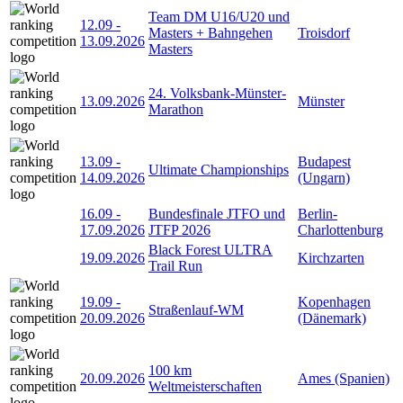
Team DM U16/U20 und
12.09
-
Masters + Bahngehen
Troisdorf
13.09.2026
Masters
24. Volksbank-Münster-
13.09.2026
Münster
Marathon
13.09
-
Budapest
Ultimate Championships
14.09.2026
(Ungarn)
16.09
-
Bundesfinale JTFO und
Berlin-
17.09.2026
JTFP 2026
Charlottenburg
Black Forest ULTRA
19.09.2026
Kirchzarten
Trail Run
19.09
-
Kopenhagen
Straßenlauf-WM
20.09.2026
(Dänemark)
100 km
20.09.2026
Ames (Spanien)
Weltmeisterschaften