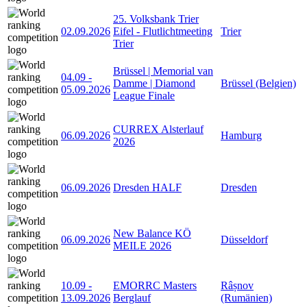
25. Volksbank Trier
02.09.2026
Eifel - Flutlichtmeeting
Trier
Trier
Brüssel | Memorial van
04.09
-
Damme | Diamond
Brüssel (Belgien)
05.09.2026
League Finale
CURREX Alsterlauf
06.09.2026
Hamburg
2026
06.09.2026
Dresden HALF
Dresden
New Balance KÖ
06.09.2026
Düsseldorf
MEILE 2026
10.09
-
EMORRC Masters
Râșnov
13.09.2026
Berglauf
(Rumänien)