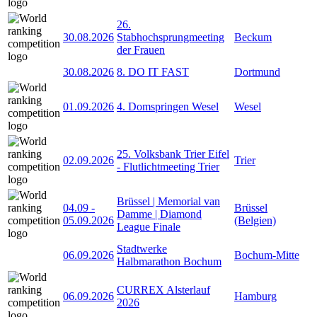
26.
30.08.2026
Stabhochsprungmeeting
Beckum
der Frauen
30.08.2026
8. DO IT FAST
Dortmund
01.09.2026
4. Domspringen Wesel
Wesel
25. Volksbank Trier Eifel
02.09.2026
Trier
- Flutlichtmeeting Trier
Brüssel | Memorial van
04.09
-
Brüssel
Damme | Diamond
05.09.2026
(Belgien)
League Finale
Stadtwerke
06.09.2026
Bochum-Mitte
Halbmarathon Bochum
CURREX Alsterlauf
06.09.2026
Hamburg
2026