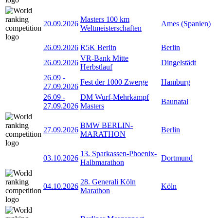
Masters 100 km
20.09.2026
Ames (Spanien)
Weltmeisterschaften
26.09.2026
R5K Berlin
Berlin
VR-Bank Mitte
26.09.2026
Dingelstädt
Herbstlauf
26.09
-
Fest der 1000 Zwerge
Hamburg
27.09.2026
26.09
-
DM Wurf-Mehrkampf
Baunatal
27.09.2026
Masters
BMW BERLIN-
27.09.2026
Berlin
MARATHON
13. Sparkassen-Phoenix-
03.10.2026
Dortmund
Halbmarathon
28. Generali Köln
04.10.2026
Köln
Marathon