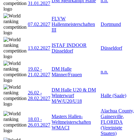
DM Mehrkampf Halle
n.n.
31.01.2027
FLVW
07.02.2027
Hallenmeisterschaften
Dortmund
III
ISTAF INDOOR
13.02.2027
Düsseldorf
Düsseldorf
19.02
-
DM Halle
n.n.
21.02.2027
Männer/Frauen
DM Halle U20 & DM
26.02
-
Winterwurf
Halle (Saale)
28.02.2027
M/W/U20/U18
Alachua County,
Masters Hallen-
Gainesville,
18.03
-
Weltmeisterschaften
FLORIDA
26.03.2027
WMACI
(Vereinigte
Staaten)