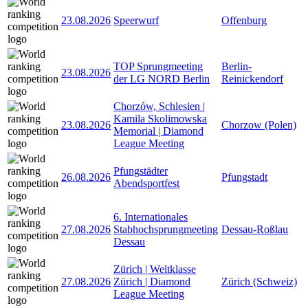
23.08.2026
Speerwurf
Offenburg
TOP Sprungmeeting
Berlin-
23.08.2026
der LG NORD Berlin
Reinickendorf
Chorzów, Schlesien |
Kamila Skolimowska
23.08.2026
Chorzow (Polen)
Memorial | Diamond
League Meeting
Pfungstädter
26.08.2026
Pfungstadt
Abendsportfest
6. Internationales
27.08.2026
Stabhochsprungmeeting
Dessau-Roßlau
Dessau
Zürich | Weltklasse
27.08.2026
Zürich | Diamond
Zürich (Schweiz)
League Meeting