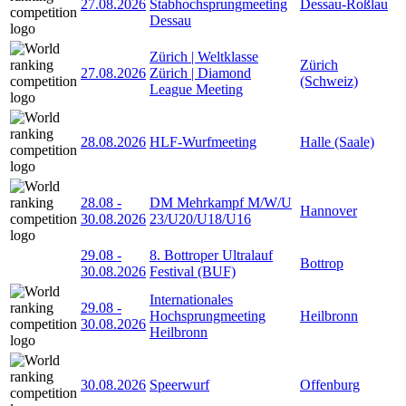
27.08.2026
Stabhochsprungmeeting
Dessau-Roßlau
Dessau
Zürich | Weltklasse
Zürich
27.08.2026
Zürich | Diamond
(Schweiz)
League Meeting
28.08.2026
HLF-Wurfmeeting
Halle (Saale)
28.08
-
DM Mehrkampf M/W/U
Hannover
30.08.2026
23/U20/U18/U16
29.08
-
8. Bottroper Ultralauf
Bottrop
30.08.2026
Festival (BUF)
Internationales
29.08
-
Hochsprungmeeting
Heilbronn
30.08.2026
Heilbronn
30.08.2026
Speerwurf
Offenburg