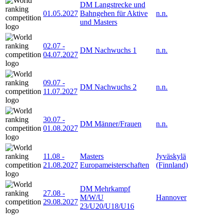
DM Langstrecke und
01.05.2027
Bahngehen für Aktive
n.n.
und Masters
02.07
-
DM Nachwuchs 1
n.n.
04.07.2027
09.07
-
DM Nachwuchs 2
n.n.
11.07.2027
30.07
-
DM Männer/Frauen
n.n.
01.08.2027
11.08
-
Masters
Jyväskylä
21.08.2027
Europameisterschaften
(Finnland)
DM Mehrkampf
27.08
-
M/W/U
Hannover
29.08.2027
23/U20/U18/U16