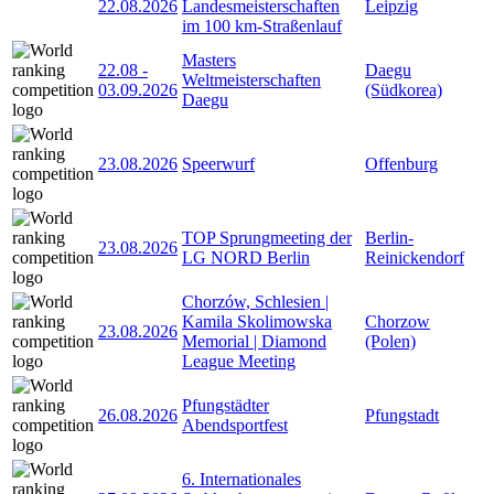
22.08.2026
Landesmeisterschaften
Leipzig
im 100 km-Straßenlauf
Masters
22.08
-
Daegu
Weltmeisterschaften
03.09.2026
(Südkorea)
Daegu
23.08.2026
Speerwurf
Offenburg
TOP Sprungmeeting der
Berlin-
23.08.2026
LG NORD Berlin
Reinickendorf
Chorzów, Schlesien |
Kamila Skolimowska
Chorzow
23.08.2026
Memorial | Diamond
(Polen)
League Meeting
Pfungstädter
26.08.2026
Pfungstadt
Abendsportfest
6. Internationales