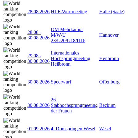
28.08.2026
HLF-Wurfmeeting
Halle (Saale)
DM Mehrkampf
28.08
-
M/W/U
Hannover
30.08.2026
23/U20/U18/U16
Internationales
29.08
-
Hochsprungmeeting
Heilbronn
30.08.2026
Heilbronn
30.08.2026
Speerwurf
Offenburg
26.
30.08.2026
Stabhochsprungmeeting
Beckum
der Frauen
01.09.2026
4. Domspringen Wesel
Wesel