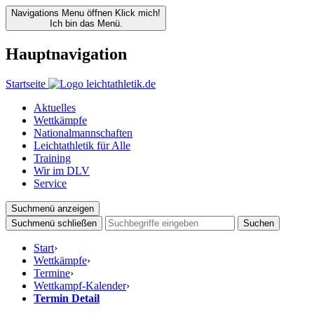
Navigations Menu öffnen
Klick mich!
Ich bin das Menü.
Hauptnavigation
Startseite
Aktuelles
Wettkämpfe
Nationalmannschaften
Leichtathletik für Alle
Training
Wir im DLV
Service
Suchmenü anzeigen
Suchmenü schließen
Suchen
Start
›
Wettkämpfe
›
Termine
›
Wettkampf-Kalender
›
Termin Detail