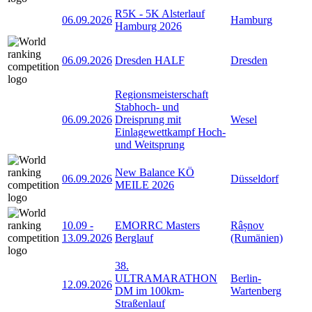
R5K - 5K Alsterlauf
06.09.2026
Hamburg
Hamburg 2026
06.09.2026
Dresden HALF
Dresden
Regionsmeisterschaft
Stabhoch- und
06.09.2026
Dreisprung mit
Wesel
Einlagewettkampf Hoch-
und Weitsprung
New Balance KÖ
06.09.2026
Düsseldorf
MEILE 2026
10.09
-
EMORRC Masters
Râșnov
13.09.2026
Berglauf
(Rumänien)
38.
ULTRAMARATHON
Berlin-
12.09.2026
DM im 100km-
Wartenberg
Straßenlauf