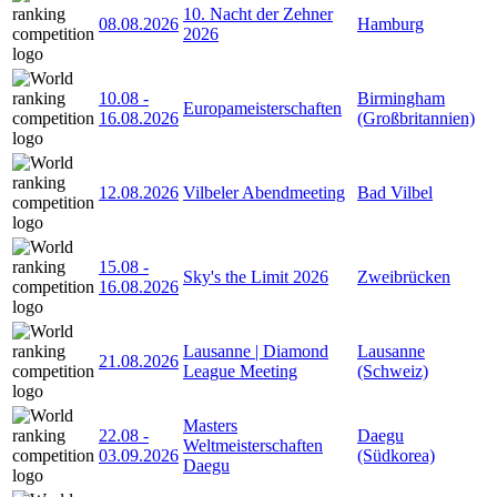
10. Nacht der Zehner
08.08.2026
Hamburg
2026
10.08
-
Birmingham
Europameisterschaften
16.08.2026
(Großbritannien)
12.08.2026
Vilbeler Abendmeeting
Bad Vilbel
15.08
-
Sky's the Limit 2026
Zweibrücken
16.08.2026
Lausanne | Diamond
Lausanne
21.08.2026
League Meeting
(Schweiz)
Masters
22.08
-
Daegu
Weltmeisterschaften
03.09.2026
(Südkorea)
Daegu