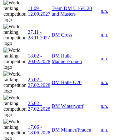
11.09
-
Team DM U16/U20
n.n.
12.09.2027
und Masters
27.11
-
DM Cross
n.n.
28.11.2027
18.02
-
DM Halle
n.n.
20.02.2028
Männer/Frauen
25.02
-
DM Halle U20
n.n.
27.02.2028
25.02
-
DM Winterwurf
n.n.
27.02.2028
17.06
-
DM Männer/Frauen
n.n.
18.06.2028