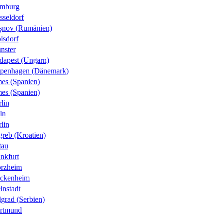
mburg
sseldorf
șnov (Rumänien)
isdorf
nster
dapest (Ungarn)
penhagen (Dänemark)
es (Spanien)
es (Spanien)
lin
ln
lin
greb (Kroatien)
tau
nkfurt
orzheim
ckenheim
instadt
grad (Serbien)
rtmund