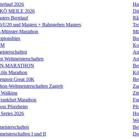
erlauf 2026
Ha
 KÖ MEILE 2026
Dü
ers Berglauf
Râ
U20 und Masters + Bahngehen Masters
Tro
k-Münster-Marathon
Mü
mpionships
Bu
WM
Ko
isterschaften
Am
m Weltmeisterschaften
Am
IN-MARATHON
Ber
Köln Marathon
Kö
enpost Great 10K
Ber
hon-Weltmeisterschaften Zagreb
Za
 Walking
Zit
rankfurt Marathon
Fra
oss Pforzheim
Pf
Series 2026
Ho
We
eisterschaften
Bel
isterschaften I und II
Do