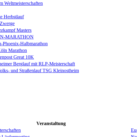
m Weltmeisterschaften
e Herbstlauf
 Zwerge
rkampf Masters
IN-MARATHON
en-Phoenix-Halbmarathon
Köln Marathon
enpost Great 10K
eimer Berglauf mit RLP-Meisterschaft
Volks- und Straßenlauf TSG Kleinostheim
Veranstaltung
erschaften
Eug
r Läufermeeting
Ne