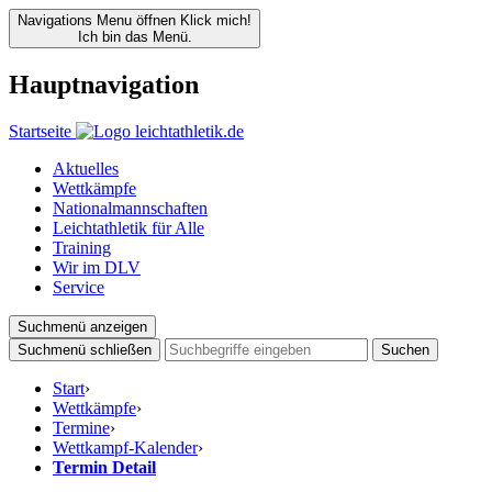
Navigations Menu öffnen
Klick mich!
Ich bin das Menü.
Hauptnavigation
Startseite
Aktuelles
Wettkämpfe
Nationalmannschaften
Leichtathletik für Alle
Training
Wir im DLV
Service
Suchmenü anzeigen
Suchmenü schließen
Suchen
Start
›
Wettkämpfe
›
Termine
›
Wettkampf-Kalender
›
Termin Detail