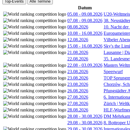
Top-Events
Alle Termine
Datum
05.08
-
09.08.2026
U20-Weltmeist
07.08
-
09.08.2026
38. Neustädte
08.08.2026
10. Nacht der
10.08
-
16.08.2026
Europameister
12.08.2026
Vilbeler Aben
15.08
-
16.08.2026
Sky's the Lim
21.08.2026
Lausanne | D
22.08.2026
35. Landesmei
22.08
-
03.09.2026
Masters Weltm
23.08.2026
Speerwurf
23.08.2026
TOP Sprungm
23.08.2026
Chorzów, Sch
26.08.2026
Pfungstädter 
27.08.2026
6. Internatio
27.08.2026
Zürich | Welt
28.08.2026
HLF-Wurfmee
28.08
-
30.08.2026
DM Mehrkamp
29.08
-
30.08.2026
8. Bottroper U
29.08
-
30.08.2026
International