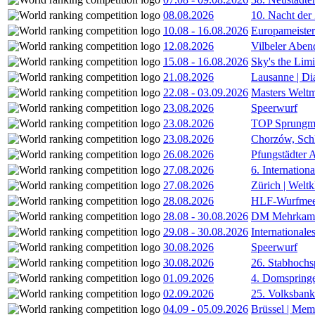
08.08.2026
10. Nacht der
10.08
-
16.08.2026
Europameister
12.08.2026
Vilbeler Aben
15.08
-
16.08.2026
Sky's the Lim
21.08.2026
Lausanne | D
22.08
-
03.09.2026
Masters Weltm
23.08.2026
Speerwurf
23.08.2026
TOP Sprungm
23.08.2026
Chorzów, Sch
26.08.2026
Pfungstädter 
27.08.2026
6. Internatio
27.08.2026
Zürich | Welt
28.08.2026
HLF-Wurfmee
28.08
-
30.08.2026
DM Mehrkamp
29.08
-
30.08.2026
International
30.08.2026
Speerwurf
30.08.2026
26. Stabhochs
01.09.2026
4. Domspring
02.09.2026
25. Volksbank 
04.09
-
05.09.2026
Brüssel | Mem