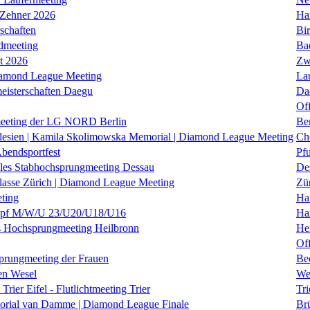
 Zehner 2026
Ha
schaften
Bi
dmeeting
Ba
it 2026
Zw
iamond League Meeting
La
eisterschaften Daegu
Da
Of
eeting der LG NORD Berlin
Be
lesien | Kamila Skolimowska Memorial | Diamond League Meeting
Ch
Abendsportfest
Pf
nales Stabhochsprungmeeting Dessau
De
klasse Zürich | Diamond League Meeting
Zü
ting
Hal
f M/W/U 23/U20/U18/U16
Ha
es Hochsprungmeeting Heilbronn
He
Of
prungmeeting der Frauen
Be
en Wesel
We
Trier Eifel - Flutlichtmeeting Trier
Tri
orial van Damme | Diamond League Finale
Brü