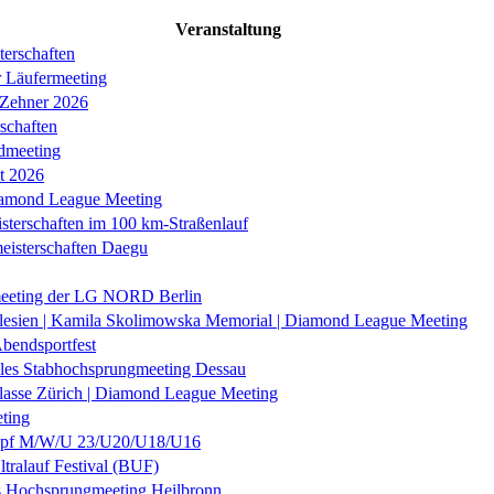
Veranstaltung
erschaften
r Läufermeeting
 Zehner 2026
schaften
dmeeting
it 2026
iamond League Meeting
sterschaften im 100 km-Straßenlauf
eisterschaften Daegu
eeting der LG NORD Berlin
lesien | Kamila Skolimowska Memorial | Diamond League Meeting
Abendsportfest
nales Stabhochsprungmeeting Dessau
klasse Zürich | Diamond League Meeting
ting
f M/W/U 23/U20/U18/U16
ltralauf Festival (BUF)
es Hochsprungmeeting Heilbronn