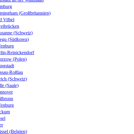
mburg
rmingham (Großbritannien)
d Vilbel
eibrücken
usanne (Schweiz)
egu (Südkorea)
fenburg
rlin-Reinickendorf
orzow (Polen)
ungstadt
ssau-Roßlau
rich (Schweiz)
le (Saale)
nnover
ilbronn
fenburg
ckum
sel
er
ssel (Belgien)