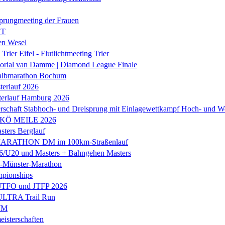
prungmeeting der Frauen
ST
en Wesel
Trier Eifel - Flutlichtmeeting Trier
orial van Damme | Diamond League Finale
albmarathon Bochum
erlauf 2026
terlauf Hamburg 2026
rschaft Stabhoch- und Dreisprung mit Einlagewettkampf Hoch- und W
 KÖ MEILE 2026
ers Berglauf
ARATHON DM im 100km-Straßenlauf
U20 und Masters + Bahngehen Masters
k-Münster-Marathon
mpionships
 JTFO und JTFP 2026
 ULTRA Trail Run
WM
isterschaften