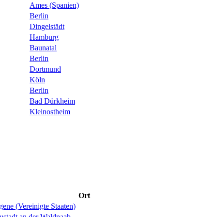
Ames (Spanien)
Berlin
Dingelstädt
Hamburg
Baunatal
Berlin
Dortmund
Köln
Berlin
Bad Dürkheim
Kleinostheim
Ort
ene (Vereinigte Staaten)
ustadt an der Waldnaab