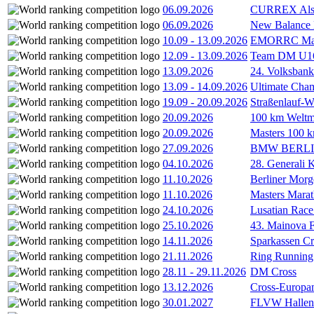
06.09.2026
CURREX Alst
06.09.2026
New Balance
10.09
-
13.09.2026
EMORRC Mast
12.09
-
13.09.2026
Team DM U16/
13.09.2026
24. Volksban
13.09
-
14.09.2026
Ultimate Cha
19.09
-
20.09.2026
Straßenlauf-
20.09.2026
100 km Weltme
20.09.2026
Masters 100 k
27.09.2026
BMW BERL
04.10.2026
28. Generali 
11.10.2026
Berliner Morg
11.10.2026
Masters Marat
24.10.2026
Lusatian Race
25.10.2026
43. Mainova F
14.11.2026
Sparkassen Cr
21.11.2026
Ring Running 
28.11
-
29.11.2026
DM Cross
13.12.2026
Cross-Europam
30.01.2027
FLVW Hallenme