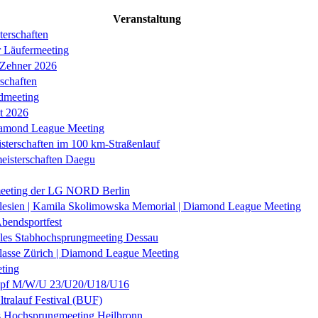
Veranstaltung
erschaften
r Läufermeeting
 Zehner 2026
schaften
dmeeting
it 2026
iamond League Meeting
sterschaften im 100 km-Straßenlauf
eisterschaften Daegu
eeting der LG NORD Berlin
lesien | Kamila Skolimowska Memorial | Diamond League Meeting
Abendsportfest
nales Stabhochsprungmeeting Dessau
klasse Zürich | Diamond League Meeting
ting
f M/W/U 23/U20/U18/U16
ltralauf Festival (BUF)
es Hochsprungmeeting Heilbronn