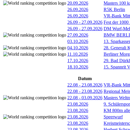
20.09.2026
Masters 100 k
26.09.2026
R5K Berlin
26.09.2026
VR-Bank Mitt
26.09
-
27.09.2026
Fest der 1000
26.09
-
27.09.2026
DM Wurf-Meh
27.09.2026
BMW BERL
03.10.2026
13. Sparkass
04.10.2026
28. Generali 
11.10.2026
Berliner Morg
17.10.2026
29. Bad Dürkh
18.10.2026
15. Spannrit 
Datum
22.08
-
23.08.2026
VR-Bank Mitt
22.08
-
23.08.2026
Regional Meis
22.08
-
03.09.2026
Masters Weltm
23.08.2026
9. Schülerspo
23.08.2026
KM 800m alle
23.08.2026
Speerwurf
23.08.2026
Kreismeisters
23.08.2026
Herbert Schra