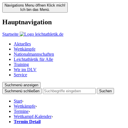
Navigations Menu öffnen
Klick mich!
Ich bin das Menü.
Hauptnavigation
Startseite
Aktuelles
Wettkämpfe
Nationalmannschaften
Leichtathletik für Alle
Training
Wir im DLV
Service
Suchmenü anzeigen
Suchmenü schließen
Suchen
Start
›
Wettkämpfe
›
Termine
›
Wettkampf-Kalender
›
Termin Detail