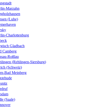
ungstadt
rlin-Marzahn
rgholzhausen
nsen (Luhe)
emerhaven
esky
lin-Charlottenburg
beck
rgisch Gladbach
d Camberg
ssau-Roßlau
hlingen (Rehlingen-Siersburg)
rich (Schweiz)
rn-Bad Meinberg
xtehude
snitz
rdruf
tsdam
le (Saale)
nnover