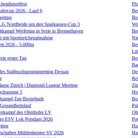
Abendsportfest
Pf
fercup 2026 - Lauf 6
Be
eeting
Bo
 LG Nordheide um den Sparkassen-Cup 3
Wi
tkampf Werfertag in Serie in Bremerhaven
Br
t mit Sportzeichenabnahme
Ni
ett 2026 - 5.000m
Ber
Lü
rie erster Tag
Be
Ba
nales Stabhochsprungmeeting Dessau
De
t
Re
klasse Zürich | Diamond League Meeting
Zü
ochsprung 5
Ho
kampf-Tag Buxtehude
Bu
 Gesundheitslauf
Pul
ierkampf des Ohrdrufer LV
Oh
 des ESV Lok Potsdam 2026
Po
ting
Hal
rschaften Mühlenberger SV 2026
Ha