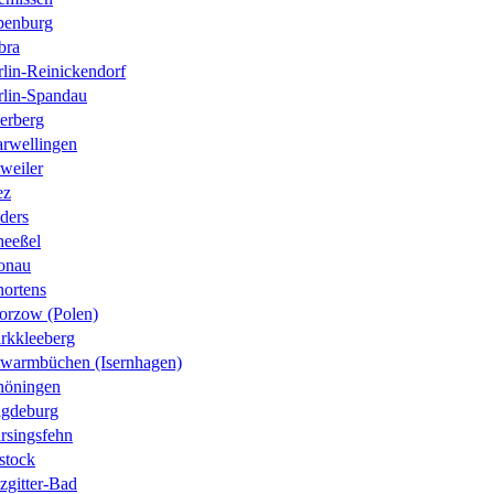
penburg
bra
rlin-Reinickendorf
rlin-Spandau
erberg
arwellingen
weiler
ez
ders
heeßel
onau
hortens
orzow (Polen)
rkkleeberg
twarmbüchen (Isernhagen)
höningen
gdeburg
rsingsfehn
stock
zgitter-Bad