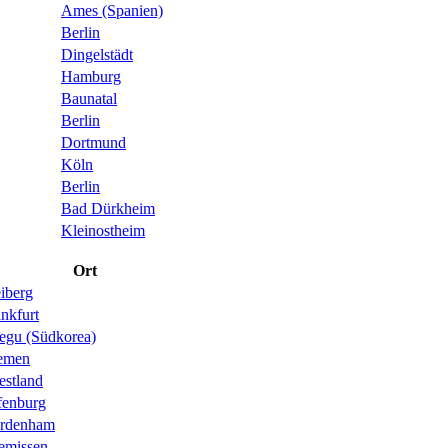
Ames (Spanien)
Berlin
Dingelstädt
Hamburg
Baunatal
Berlin
Dortmund
Köln
Berlin
Bad Dürkheim
Kleinostheim
Ort
iberg
nkfurt
egu (Südkorea)
emen
estland
fenburg
rdenham
emissen