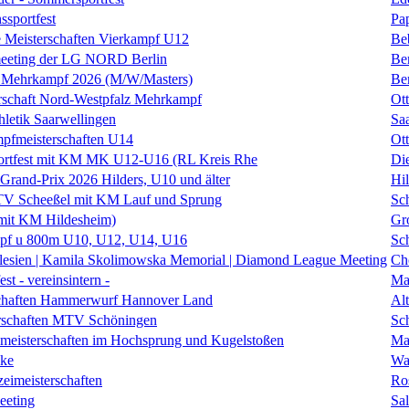
sportfest
Pa
 Meisterschaften Vierkampf U12
Be
eeting der LG NORD Berlin
Be
Mehrkampf 2026 (M/W/Masters)
Be
rschaft Nord-Westpfalz Mehrkampf
Ott
hletik Saarwellingen
Sa
fmeisterschaften U14
Ott
rtfest mit KM MK U12-U16 (RL Kreis Rhe
Di
 Grand-Prix 2026 Hilders, U10 und älter
Hil
 TV Scheeßel mit KM Lauf und Sprung
Sc
mit KM Hildesheim)
Gr
f u 800m U10, U12, U14, U16
Sc
lesien | Kamila Skolimowska Memorial | Diamond League Meeting
Ch
st - vereinsintern -
Ma
schaften Hammerwurf Hannover Land
Al
erschaften MTV Schöningen
Sc
smeisterschaften im Hochsprung und Kugelstoßen
Ma
ke
Wa
zeimeisterschaften
Ro
eeting
Sal