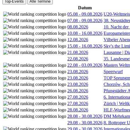
Top-Events
Alle Termine
Datum
05.08
-
09.08.2026
U20-Weltmeist
07.08
-
09.08.2026
38. Neustädte
08.08.2026
10. Nacht der
10.08
-
16.08.2026
Europameister
12.08.2026
Vilbeler Aben
15.08
-
16.08.2026
Sky's the Lim
21.08.2026
Lausanne | D
22.08.2026
35. Landesmei
22.08
-
03.09.2026
Masters Weltm
23.08.2026
Speerwurf
23.08.2026
TOP Sprungm
23.08.2026
Chorzów, Sch
26.08.2026
Pfungstädter 
27.08.2026
6. Internatio
27.08.2026
Zürich | Welt
28.08.2026
HLF-Wurfmee
28.08
-
30.08.2026
DM Mehrkamp
29.08
-
30.08.2026
8. Bottroper U
29.08
-
30.08.2026
International