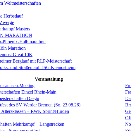
m Weltmeisterschaften
e Herbstlauf
 Zwerge
rkampf Masters
IN-MARATHON
en-Phoenix-Halbmarathon
Köln Marathon
enpost Great 10K
eimer Berglauf mit RLP-Meisterschaft
Volks- und Straßenlauf TSG Kleinostheim
Veranstaltung
elsachsen-Meeting
Fre
terschaften Einzel Rhein-Main
Fra
eisterschaften Daegu
Da
rtfest des SV Werder Bremen (So. 23.08.26)
Br
 Altersklassen + RWK Sprint/Hürden
Ge
Of
chaften Mehrkampf + Langstrecken
No
der - Sommersportfest
Ed