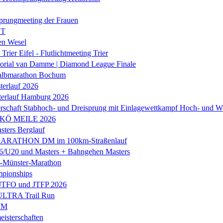
prungmeeting der Frauen
ST
en Wesel
Trier Eifel - Flutlichtmeeting Trier
orial van Damme | Diamond League Finale
albmarathon Bochum
erlauf 2026
terlauf Hamburg 2026
rschaft Stabhoch- und Dreisprung mit Einlagewettkampf Hoch- und W
 KÖ MEILE 2026
ers Berglauf
ARATHON DM im 100km-Straßenlauf
U20 und Masters + Bahngehen Masters
k-Münster-Marathon
mpionships
 JTFO und JTFP 2026
 ULTRA Trail Run
WM
isterschaften