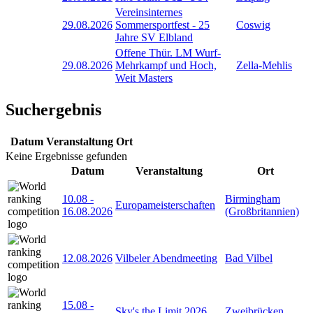
Vereinsinternes
29.08.2026
Sommersportfest - 25
Coswig
Jahre SV Elbland
Offene Thür. LM Wurf-
29.08.2026
Mehrkampf und Hoch,
Zella-Mehlis
Weit Masters
Suchergebnis
Datum
Veranstaltung
Ort
Keine Ergebnisse gefunden
Datum
Veranstaltung
Ort
10.08
-
Birmingham
Europameisterschaften
16.08.2026
(Großbritannien)
12.08.2026
Vilbeler Abendmeeting
Bad Vilbel
15.08
-
Sky's the Limit 2026
Zweibrücken