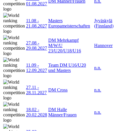
DM Männer/Frauen
n.n.
01.08.2027
11.08
-
Masters
Jyväskylä
21.08.2027
Europameisterschaften
(Finnland)
DM Mehrkampf
27.08
-
M/W/U
Hannover
29.08.2027
23/U20/U18/U16
11.09
-
Team DM U16/U20
n.n.
12.09.2027
und Masters
27.11
-
DM Cross
n.n.
28.11.2027
18.02
-
DM Halle
n.n.
20.02.2028
Männer/Frauen