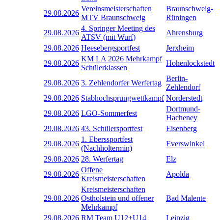
Vereinsmeisterschaften
Braunschweig-
29.08.2026
MTV Braunschweig
Rüningen
4. Springer Meeting des
29.08.2026
Ahrensburg
ATSV (mit Wurf)
29.08.2026
Heesebergsportfest
Jerxheim
KM LA 2026 Mehrkampf
29.08.2026
Hohenlockstedt
Schülerklassen
Berlin-
29.08.2026
3. Zehlendorfer Werfertag
Zehlendorf
29.08.2026
Stabhochsprungwettkampf
Norderstedt
Dortmund-
29.08.2026
LGO-Sommerfest
Hacheney
29.08.2026
43. Schülersportfest
Eisenberg
1. Eberssportfest
29.08.2026
Everswinkel
(Nachholtermin)
29.08.2026
28. Werfertag
Elz
Offene
29.08.2026
Apolda
Kreismeisterschaften
Kreismeisterschaften
29.08.2026
Ostholstein und offener
Bad Malente
Mehrkampf
29.08.2026
RM Team U12+U14
Leipzig