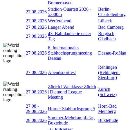
Bremerhaven
Stadion-Quartett 2026 -
Berlin-
27.08.2026
5.000m
Charlottenburg
27.08.2026
Werferabend
Lübeck
27.08.2026
Langer Abend
Bad Camberg
43. Bahnlaufserie erster
Bergisch
27.08.2026
Tag
Gladbach
6. Internationales
27.08.2026
Stabhochsprungmeeting
Dessau-Roßlau
Dessau
Rehlingen
27.08.2026
Abendsportfest
(Rehlingen-
Siersburg)
Zürich | Weltklasse Zürich
Zürich
27.08.2026
| Diamond League
(Schweiz)
Meeting
27.08
-
Horn-Bad
Horner Stabhochsprung 5
29.08.2026
Meinberg
Sommer-Mehrkampf-Tag
28.08.2026
Buxtehude
Buxtehude
16. Pulsnitzer