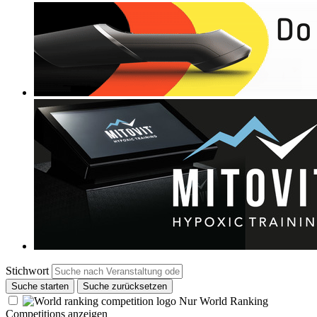
Stichwort
Suche starten
Suche zurücksetzen
Nur World Ranking
Competitions anzeigen