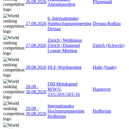
26.08.2026
Pfungstadt
Abendsportfest
6. Internationales
27.08.2026
Stabhochsprungmeeting
Dessau-Roßlau
Dessau
Zürich | Weltklasse
27.08.2026
Zürich | Diamond
Zürich (Schweiz)
League Meeting
28.08.2026
HLF-Wurfmeeting
Halle (Saale)
DM Mehrkampf
28.08
-
M/W/U
Hannover
30.08.2026
23/U20/U18/U16
Internationales
29.08
-
Hochsprungmeeting
Heilbronn
30.08.2026
Heilbronn