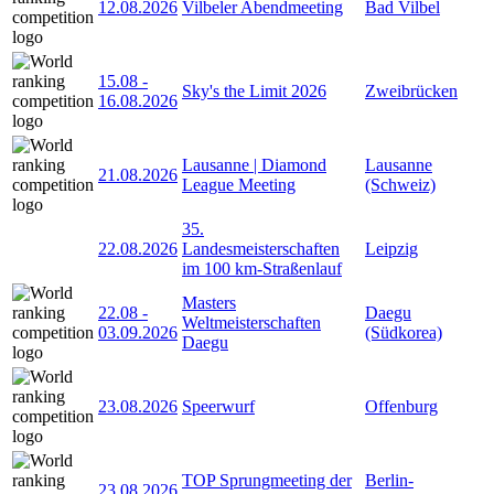
12.08.2026
Vilbeler Abendmeeting
Bad Vilbel
15.08
-
Sky's the Limit 2026
Zweibrücken
16.08.2026
Lausanne | Diamond
Lausanne
21.08.2026
League Meeting
(Schweiz)
35.
22.08.2026
Landesmeisterschaften
Leipzig
im 100 km-Straßenlauf
Masters
22.08
-
Daegu
Weltmeisterschaften
03.09.2026
(Südkorea)
Daegu
23.08.2026
Speerwurf
Offenburg
TOP Sprungmeeting der
Berlin-
23.08.2026