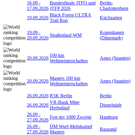
16.09
-
Bundesfinale JTFO und
Berlin-
17.09.2026
JTFP 2026
Charlottenburg
Black Forest ULTRA
19.09.2026
Kirchzarten
Trail Run
19.09
-
Kopenhagen
Straßenlauf-WM
20.09.2026
(Dänemark)
100 km
20.09.2026
Ames (Spanien)
Weltmeisterschaften
Masters 100 km
20.09.2026
Ames (Spanien)
Weltmeisterschaften
26.09.2026
R5K Berlin
Berlin
VR-Bank Mitte
26.09.2026
Dingelstädt
Herbstlauf
26.09
-
Fest der 1000 Zwerge
Hamburg
27.09.2026
26.09
-
DM Wurf-Mehrkampf
Baunatal
27.09.2026
Masters