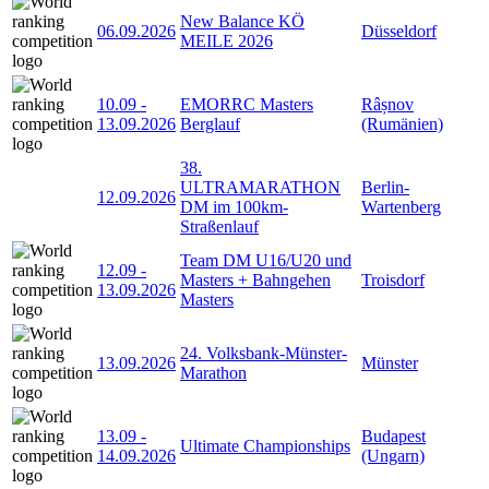
New Balance KÖ
06.09.2026
Düsseldorf
MEILE 2026
10.09
-
EMORRC Masters
Râșnov
13.09.2026
Berglauf
(Rumänien)
38.
ULTRAMARATHON
Berlin-
12.09.2026
DM im 100km-
Wartenberg
Straßenlauf
Team DM U16/U20 und
12.09
-
Masters + Bahngehen
Troisdorf
13.09.2026
Masters
24. Volksbank-Münster-
13.09.2026
Münster
Marathon
13.09
-
Budapest
Ultimate Championships
14.09.2026
(Ungarn)