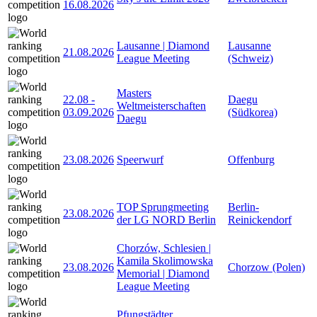
16.08.2026
Lausanne | Diamond
Lausanne
21.08.2026
League Meeting
(Schweiz)
Masters
22.08
-
Daegu
Weltmeisterschaften
03.09.2026
(Südkorea)
Daegu
23.08.2026
Speerwurf
Offenburg
TOP Sprungmeeting
Berlin-
23.08.2026
der LG NORD Berlin
Reinickendorf
Chorzów, Schlesien |
Kamila Skolimowska
23.08.2026
Chorzow (Polen)
Memorial | Diamond
League Meeting
Pfungstädter