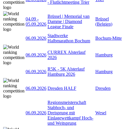
- Flutlichtmeeting Trier
Brüssel | Memorial van
04.09
-
Brüssel
Damme | Diamond
05.09.2026
(Belgien)
League Finale
Stadtwerke
06.09.2026
Bochum-Mitte
Halbmarathon Bochum
CURREX Alsterlauf
06.09.2026
Hamburg
2026
R5K - 5K Alsterlauf
06.09.2026
Hamburg
Hamburg 2026
06.09.2026
Dresden HALF
Dresden
Regionsmeisterschaft
Stabhoch- und
06.09.2026
Dreisprung mit
Wesel
Einlagewettkampf Hoch-
und Weitsprung