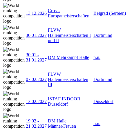
Cross-
13.12.2026
Belgrad (Serbien)
Europameisterschaften
FLVW
30.01.2027
Hallenmeisterschaften I
Dortmund
und II
30.01
-
DM Mehrkampf Halle
n.n.
31.01.2027
FLVW
07.02.2027
Hallenmeisterschaften
Dortmund
III
ISTAF INDOOR
13.02.2027
Düsseldorf
Düsseldorf
19.02
-
DM Halle
n.n.
21.02.2027
Männer/Frauen