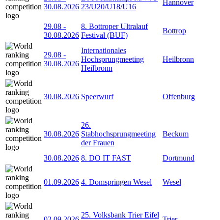
Hannover
30.08.2026
23/U20/U18/U16
29.08
-
8. Bottroper Ultralauf
Bottrop
30.08.2026
Festival (BUF)
Internationales
29.08
-
Hochsprungmeeting
Heilbronn
30.08.2026
Heilbronn
30.08.2026
Speerwurf
Offenburg
26.
30.08.2026
Stabhochsprungmeeting
Beckum
der Frauen
30.08.2026
8. DO IT FAST
Dortmund
01.09.2026
4. Domspringen Wesel
Wesel
25. Volksbank Trier Eifel
02.09.2026
Trier