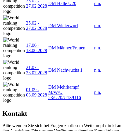
25.02
-
DM Halle U20
n.n.
27.02.2028
25.02
-
DM Winterwurf
n.n.
27.02.2028
17.06
-
DM Männer/Frauen
n.n.
18.06.2028
21.07
-
DM Nachwuchs 1
n.n.
23.07.2028
DM Mehrkampf
01.09
-
M/W/U
n.n.
03.09.2028
23/U20/U18/U16
Kontakt
Bitte wenden Sie sich bei Fragen zu diesem Wettkampf direkt an
den Ausrichter. Die uns zur Verfügung stehenden Kontaktdaten