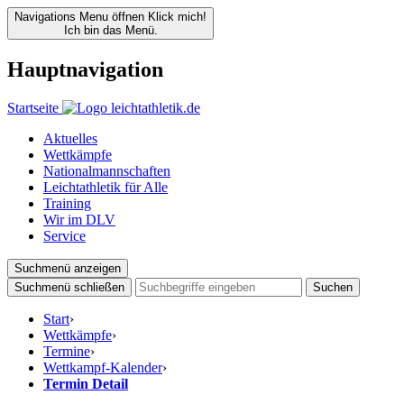
Navigations Menu öffnen
Klick mich!
Ich bin das Menü.
Hauptnavigation
Startseite
Aktuelles
Wettkämpfe
Nationalmannschaften
Leichtathletik für Alle
Training
Wir im DLV
Service
Suchmenü anzeigen
Suchmenü schließen
Suchen
Start
›
Wettkämpfe
›
Termine
›
Wettkampf-Kalender
›
Termin Detail