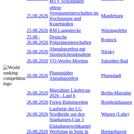
MTV Schöningen
offene
Vereinsmeisterschaften im
25.08.2026
Magdeburg
Hochsprung und
Kugelstoßen
25.08.2026
RM Langstrecke
Warsingsfehn
25.08
-
Deutsche
Rostock
26.08.2026
Polizeimeisterschaften
Abendsportfest mit
26.08.2026
Niesky
Sportzeichenabnahme
26.08.2026
VO-Werfer-Meeting
Salzgitter-Bad
Pfungstädter
26.08.2026
Pfungstadt
Abendsportfest
Marzahner Läufercup
26.08.2026
Berlin-Marzahn
2026 - Lauf 6
26.08.2026
Ferien-Bahnmeeting
Borgholzhausen
Laufserie der LG
26.08.2026
Nordheide um den
Winsen (Luhe)
Sparkassen-Cup 3
Einladungswettkampf
26.08.2026
Werfertag in Serie in
Bremerhaven