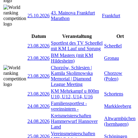
43. Mainova Frankfurt
25.10.2026
Frankfurt
Marathon
Datum
Veranstaltung
Ort
Sportfest des TV Scheeßel
23.08.2026
Scheeßel
mit KM Lauf und Sprung
BM Masters (mit KM
23.08.2026
Gronau
Hildesheim)
Chorzów, Schlesien |
Kamila Skolimowska
Chorzow
23.08.2026
Memorial | Diamond
(Polen)
League Meeting
KM Mehrkampf u 800m
23.08.2026
Schortens
U10, U12, U14, U16
Familiensportfest -
24.08.2026
Markkleeberg
vereinsintern -
Kreismeisterschaften
Altwarmbüchen
24.08.2026
Hammerwurf Hannover
(Isernhagen)
Land
Vereinsmeisterschaften
25.08.2026
Schöningen