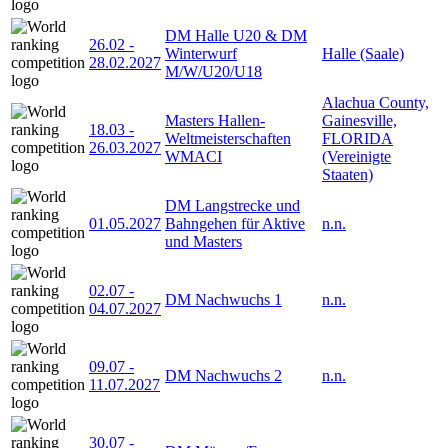
DM Halle U20 & DM
26.02
-
Winterwurf
Halle (Saale)
28.02.2027
M/W/U20/U18
Alachua County,
Masters Hallen-
Gainesville,
18.03
-
Weltmeisterschaften
FLORIDA
26.03.2027
WMACI
(Vereinigte
Staaten)
DM Langstrecke und
01.05.2027
Bahngehen für Aktive
n.n.
und Masters
02.07
-
DM Nachwuchs 1
n.n.
04.07.2027
09.07
-
DM Nachwuchs 2
n.n.
11.07.2027
30.07
-