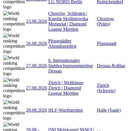
LG NORD Berlin
Reinickendorf
Chorzów, Schlesien |
Kamila Skolimowska
Chorzow
23.08.2026
Memorial | Diamond
(Polen)
League Meeting
Pfungstädter
26.08.2026
Pfungstadt
Abendsportfest
6. Internationales
27.08.2026
Stabhochsprungmeeting
Dessau-Roßlau
Dessau
Zürich | Weltklasse
Zürich
27.08.2026
Zürich | Diamond
(Schweiz)
League Meeting
28.08.2026
HLF-Wurfmeeting
Halle (Saale)
28.08
-
DM Mehrkampf M/W/U