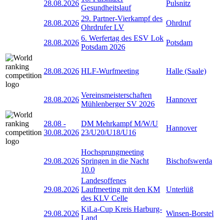
28.08.2026
Pulsnitz
Gesundheitslauf
29. Partner-Vierkampf des
28.08.2026
Ohrdruf
Ohrdrufer LV
6. Werfertag des ESV Lok
28.08.2026
Potsdam
Potsdam 2026
28.08.2026
HLF-Wurfmeeting
Halle (Saale)
Vereinsmeisterschaften
28.08.2026
Hannover
Mühlenberger SV 2026
28.08
-
DM Mehrkampf M/W/U
Hannover
30.08.2026
23/U20/U18/U16
Hochsprungmeeting
29.08.2026
Springen in die Nacht
Bischofswerda
10.0
Landesoffenes
29.08.2026
Laufmeeting mit den KM
Unterlüß
des KLV Celle
KiLa-Cup Kreis Harburg-
29.08.2026
Winsen-Borstel
Land