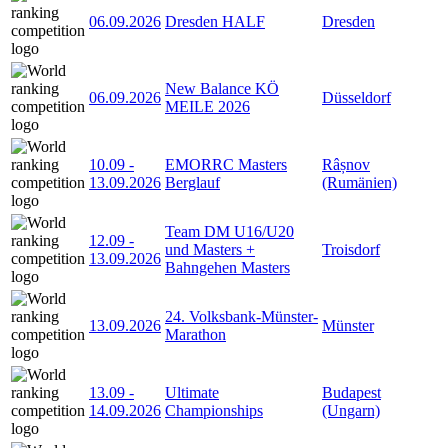
06.09.2026
Dresden HALF
Dresden
New Balance KÖ
06.09.2026
Düsseldorf
MEILE 2026
10.09
-
EMORRC Masters
Râșnov
13.09.2026
Berglauf
(Rumänien)
Team DM U16/U20
12.09
-
und Masters +
Troisdorf
13.09.2026
Bahngehen Masters
24. Volksbank-Münster-
13.09.2026
Münster
Marathon
13.09
-
Ultimate
Budapest
14.09.2026
Championships
(Ungarn)