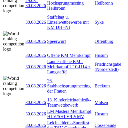
29.08
-
Hochsprungmeeting
Heilbronn
30.08.2026
Heilbronn
Staffeltag u.
30.08.2026
Einzelwettbewerbe mit
Syke
KM DH+NI
30.08.2026
Speerwurf
Offenburg
30.08.2026
Offene KM Mehrkampf
Husum
Landesoffene KM -
Friedrichsgabe
30.08.2026
Mehrkampf U10-U14 +
(Norderstedt)
Langstaffel
26.
30.08.2026
Stabhochsprungmeeting
Beckum
der Frauen
13. Kinderleichtathletik-
30.08.2026
Mülsen
Teamwettbewerb
LM Masters Mehrkampf
30.08.2026
Husum
HLV/SHLV/LVMV
Leichtathletik-Sportfest
30.08.2026
Cossebaude
des TSV Cossebaude