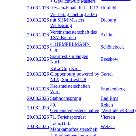
+ Gewichtwurf Masters
29.08.2026
Hessen-Finale KiLa U12
Hünfeld
Werfertag Dieburg 2026
29.08.2026
mit SHM Masters
Dieburg
Weitsprung
Vereinsmeisterschaft des
29.08.2026
Achim
TSV Bierden
4. HEMPELMANN-
29.08.2026
Schönebeck
Cup
Sportfest zur langen
29.08.2026
Beeskow
Nacht
KiLa-Cup Kreis
29.08.2026
Cloppenburg powered by
Garrel
NLV, Sportfest U8
Kreismeisterschaften
29.08.2026
Frankenberg
Wurf
29.08.2026
Stabhochsprung
Bad Ems
40.
Reken
29.08.2026
Gemeindemeisterschaften
(Westfalen/48734)
29.08.2026
71. Feriensportfest
Viersen
Lahn-Dill-
29.08.2026
Wetzlar
Mehrkampfmeisterschaft
4. Saulheimer Jump and