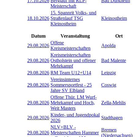
17.10.2026
Berglauf mit RLP-
Bad Dürkheim
Meisterschaft
15. Spannrit Volks- und
18.10.2026
Straßenlauf TSG
Kleinostheim
Kleinostheim
Datum
Veranstaltung
Ort
Offene
29.08.2026
Apolda
Kreismeisterschaften
Kreismeisterschaften
29.08.2026
Ostholstein und offener
Bad Malente
Mehrkampf
29.08.2026
RM Team U12+U14
Leipzig
Vereinsinternes
29.08.2026
Sommersportfest - 25
Coswig
Jahre SV Elbland
Offene Thür. LM Wurf-
29.08.2026
Mehrkampf und Hoch,
Zella-Mehlis
Weit Masters
Kinder- und Jugendpokal
29.08.2026
Stadthagen
2026
NLV+BLV -
Bremen
29.08.2026
Meisterschaften Hammer
(Niedersachsen)