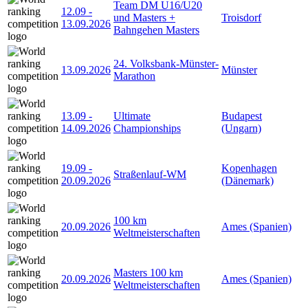
Team DM U16/U20
12.09
-
und Masters +
Troisdorf
13.09.2026
Bahngehen Masters
24. Volksbank-Münster-
13.09.2026
Münster
Marathon
13.09
-
Ultimate
Budapest
14.09.2026
Championships
(Ungarn)
19.09
-
Kopenhagen
Straßenlauf-WM
20.09.2026
(Dänemark)
100 km
20.09.2026
Ames (Spanien)
Weltmeisterschaften
Masters 100 km
20.09.2026
Ames (Spanien)
Weltmeisterschaften