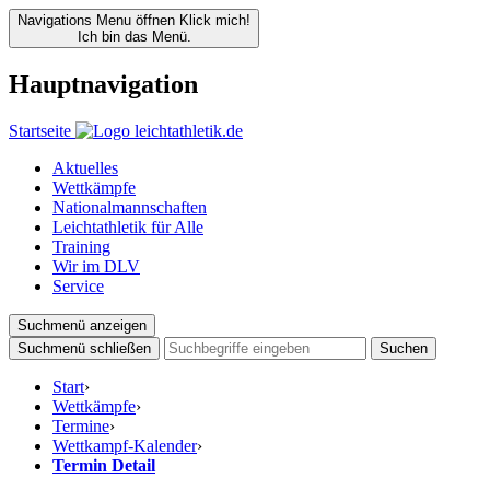
Navigations Menu öffnen
Klick mich!
Ich bin das Menü.
Hauptnavigation
Startseite
Aktuelles
Wettkämpfe
Nationalmannschaften
Leichtathletik für Alle
Training
Wir im DLV
Service
Suchmenü anzeigen
Suchmenü schließen
Suchen
Start
›
Wettkämpfe
›
Termine
›
Wettkampf-Kalender
›
Termin Detail