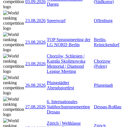
03.09.2026
(Südkorea)
Daegu
23.08.2026
Speerwurf
Offenburg
TOP Sprungmeeting der
Berlin-
23.08.2026
LG NORD Berlin
Reinickendorf
Chorzów, Schlesien |
Kamila Skolimowska
Chorzow
23.08.2026
Memorial | Diamond
(Polen)
League Meeting
Pfungstädter
26.08.2026
Pfungstadt
Abendsportfest
6. Internationales
27.08.2026
Stabhochsprungmeeting
Dessau-Roßlau
Dessau
Zürich | Weltklasse
Zürich