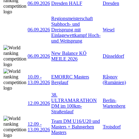
06.09.2026
Dresden HALF
Dresden
Regionsmeisterschaft
Stabhoch- und
06.09.2026
Dreisprung mit
Wesel
Einlagewettkampf Hoch-
und Weitsprung
New Balance KÖ
06.09.2026
Düsseldorf
MEILE 2026
10.09
-
EMORRC Masters
Râșnov
13.09.2026
Berglauf
(Rumänien)
38.
ULTRAMARATHON
Berlin-
12.09.2026
DM im 100km-
Wartenberg
Straßenlauf
Team DM U16/U20 und
12.09
-
Masters + Bahngehen
Troisdorf
13.09.2026
Masters