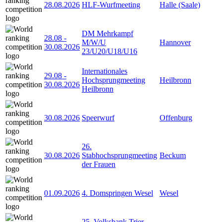
28.08.2026
HLF-Wurfmeeting
Halle (Saale)
DM Mehrkampf
28.08
-
M/W/U
Hannover
30.08.2026
23/U20/U18/U16
Internationales
29.08
-
Hochsprungmeeting
Heilbronn
30.08.2026
Heilbronn
30.08.2026
Speerwurf
Offenburg
26.
30.08.2026
Stabhochsprungmeeting
Beckum
der Frauen
01.09.2026
4. Domspringen Wesel
Wesel
25. Volksbank Trier