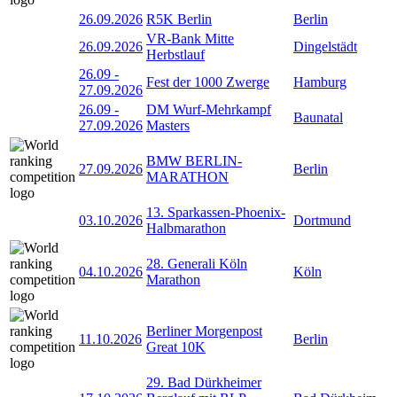
26.09.2026
R5K Berlin
Berlin
VR-Bank Mitte
26.09.2026
Dingelstädt
Herbstlauf
26.09
-
Fest der 1000 Zwerge
Hamburg
27.09.2026
26.09
-
DM Wurf-Mehrkampf
Baunatal
27.09.2026
Masters
BMW BERLIN-
27.09.2026
Berlin
MARATHON
13. Sparkassen-Phoenix-
03.10.2026
Dortmund
Halbmarathon
28. Generali Köln
04.10.2026
Köln
Marathon
Berliner Morgenpost
11.10.2026
Berlin
Great 10K
29. Bad Dürkheimer