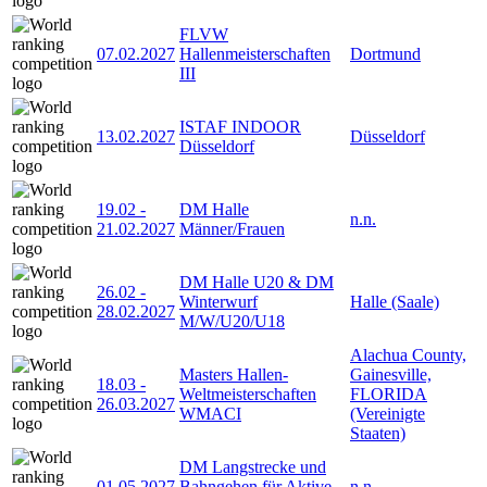
FLVW
07.02.2027
Hallenmeisterschaften
Dortmund
III
ISTAF INDOOR
13.02.2027
Düsseldorf
Düsseldorf
19.02
-
DM Halle
n.n.
21.02.2027
Männer/Frauen
DM Halle U20 & DM
26.02
-
Winterwurf
Halle (Saale)
28.02.2027
M/W/U20/U18
Alachua County,
Masters Hallen-
Gainesville,
18.03
-
Weltmeisterschaften
FLORIDA
26.03.2027
WMACI
(Vereinigte
Staaten)
DM Langstrecke und
01.05.2027
Bahngehen für Aktive
n.n.