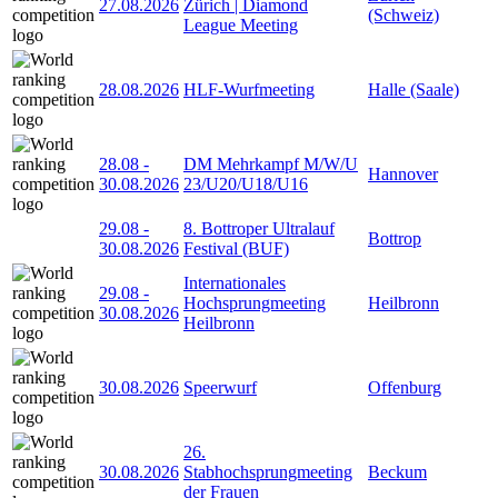
27.08.2026
Zürich | Diamond
(Schweiz)
League Meeting
28.08.2026
HLF-Wurfmeeting
Halle (Saale)
28.08
-
DM Mehrkampf M/W/U
Hannover
30.08.2026
23/U20/U18/U16
29.08
-
8. Bottroper Ultralauf
Bottrop
30.08.2026
Festival (BUF)
Internationales
29.08
-
Hochsprungmeeting
Heilbronn
30.08.2026
Heilbronn
30.08.2026
Speerwurf
Offenburg
26.
30.08.2026
Stabhochsprungmeeting
Beckum
der Frauen