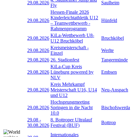
29.08.2026
Saulheim
Fly
Hessen-Finale 2026
Kinderleichtathletik U12
29.08.2026
Hünfeld
– Teamwettbewerb -
Rahmenprogramm
KiLa-Wettbewerb U8-
29.08.2026
Bruchköbel
U12 Bruchköbel
Kreismeisterschaft -
29.08.2026
Werlte
Einzel
29.08.2026
26. Stadionfest
Tangermünde
KiLa-Cup Kreis
29.08.2026
Lüneburg powered by
Embsen
NLV
Kreis Mehrkampf
29.08.2026
Meisterschaft U16, U14
Neu-Anspach
und U12
Hochsprungmeeting
29.08.2026
Springen in die Nacht
Bischofswerda
10.0
29.08
-
8. Bottroper Ultralauf
Bottrop
30.08.2026
Festival (BUF)
Internationales