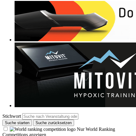
Stichwort
Suche starten
Suche zurücksetzen
Nur World Ranking
Competitions anzeigen