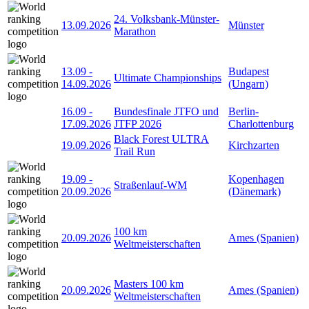
24. Volksbank-Münster-
13.09.2026
Münster
Marathon
13.09
-
Budapest
Ultimate Championships
14.09.2026
(Ungarn)
16.09
-
Bundesfinale JTFO und
Berlin-
17.09.2026
JTFP 2026
Charlottenburg
Black Forest ULTRA
19.09.2026
Kirchzarten
Trail Run
19.09
-
Kopenhagen
Straßenlauf-WM
20.09.2026
(Dänemark)
100 km
20.09.2026
Ames (Spanien)
Weltmeisterschaften
Masters 100 km
20.09.2026
Ames (Spanien)
Weltmeisterschaften