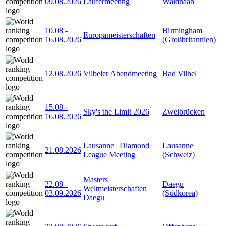
09.08.2026
Läufermeeting
Waldnaab
10.08
-
Birmingham
Europameisterschaften
16.08.2026
(Großbritannien)
12.08.2026
Vilbeler Abendmeeting
Bad Vilbel
15.08
-
Sky's the Limit 2026
Zweibrücken
16.08.2026
Lausanne | Diamond
Lausanne
21.08.2026
League Meeting
(Schweiz)
Masters
22.08
-
Daegu
Weltmeisterschaften
03.09.2026
(Südkorea)
Daegu