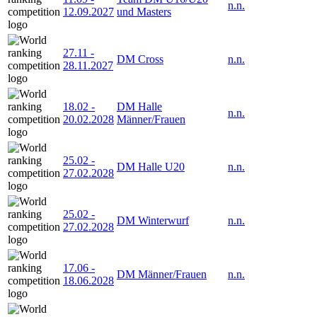
n.n.
12.09.2027
und Masters
27.11
-
DM Cross
n.n.
28.11.2027
18.02
-
DM Halle
n.n.
20.02.2028
Männer/Frauen
25.02
-
DM Halle U20
n.n.
27.02.2028
25.02
-
DM Winterwurf
n.n.
27.02.2028
17.06
-
DM Männer/Frauen
n.n.
18.06.2028