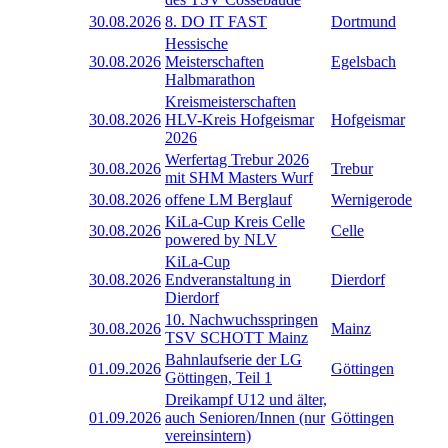
30.08.2026
8. DO IT FAST
Dortmund
Hessische
30.08.2026
Meisterschaften
Egelsbach
Halbmarathon
Kreismeisterschaften
30.08.2026
HLV-Kreis Hofgeismar
Hofgeismar
2026
Werfertag Trebur 2026
30.08.2026
Trebur
mit SHM Masters Wurf
30.08.2026
offene LM Berglauf
Wernigerode
KiLa-Cup Kreis Celle
30.08.2026
Celle
powered by NLV
KiLa-Cup
30.08.2026
Endveranstaltung in
Dierdorf
Dierdorf
10. Nachwuchsspringen
30.08.2026
Mainz
TSV SCHOTT Mainz
Bahnlaufserie der LG
01.09.2026
Göttingen
Göttingen, Teil 1
Dreikampf U12 und älter,
01.09.2026
auch Senioren/Innen (nur
Göttingen
vereinsintern)