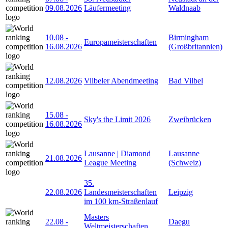
09.08.2026
Läufermeeting
Waldnaab
10.08
-
Birmingham
Europameisterschaften
16.08.2026
(Großbritannien)
12.08.2026
Vilbeler Abendmeeting
Bad Vilbel
15.08
-
Sky's the Limit 2026
Zweibrücken
16.08.2026
Lausanne | Diamond
Lausanne
21.08.2026
League Meeting
(Schweiz)
35.
22.08.2026
Landesmeisterschaften
Leipzig
im 100 km-Straßenlauf
Masters
22.08
-
Daegu
Weltmeisterschaften