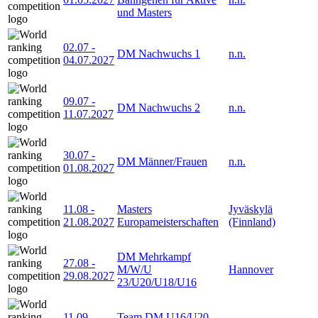
und Masters
02.07
-
DM Nachwuchs 1
n.n.
04.07.2027
09.07
-
DM Nachwuchs 2
n.n.
11.07.2027
30.07
-
DM Männer/Frauen
n.n.
01.08.2027
11.08
-
Masters
Jyväskylä
21.08.2027
Europameisterschaften
(Finnland)
DM Mehrkampf
27.08
-
M/W/U
Hannover
29.08.2027
23/U20/U18/U16
11.09
-
Team DM U16/U20