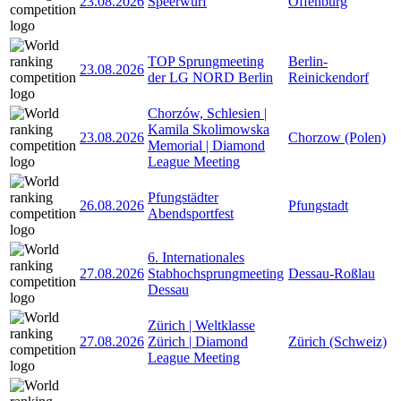
23.08.2026
Speerwurf
Offenburg
TOP Sprungmeeting
Berlin-
23.08.2026
der LG NORD Berlin
Reinickendorf
Chorzów, Schlesien |
Kamila Skolimowska
23.08.2026
Chorzow (Polen)
Memorial | Diamond
League Meeting
Pfungstädter
26.08.2026
Pfungstadt
Abendsportfest
6. Internationales
27.08.2026
Stabhochsprungmeeting
Dessau-Roßlau
Dessau
Zürich | Weltklasse
27.08.2026
Zürich | Diamond
Zürich (Schweiz)
League Meeting