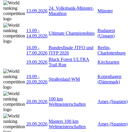
24. Volksbank-Münster-
13.09.2026
Münster
Marathon
13.09
-
Budapest
Ultimate Championships
14.09.2026
(Ungarn)
16.09
-
Bundesfinale JTFO und
Berlin-
17.09.2026
JTFP 2026
Charlottenburg
Black Forest ULTRA
19.09.2026
Kirchzarten
Trail Run
19.09
-
Kopenhagen
Straßenlauf-WM
20.09.2026
(Dänemark)
100 km
20.09.2026
Ames (Spanien)
Weltmeisterschaften
Masters 100 km
20.09.2026
Ames (Spanien)
Weltmeisterschaften