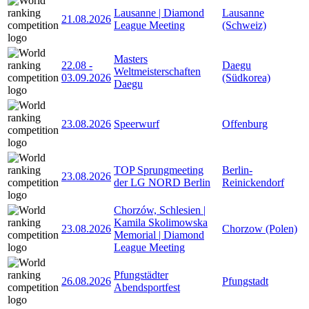
Lausanne | Diamond
Lausanne
21.08.2026
League Meeting
(Schweiz)
Masters
22.08
-
Daegu
Weltmeisterschaften
03.09.2026
(Südkorea)
Daegu
23.08.2026
Speerwurf
Offenburg
TOP Sprungmeeting
Berlin-
23.08.2026
der LG NORD Berlin
Reinickendorf
Chorzów, Schlesien |
Kamila Skolimowska
23.08.2026
Chorzow (Polen)
Memorial | Diamond
League Meeting
Pfungstädter
26.08.2026
Pfungstadt
Abendsportfest