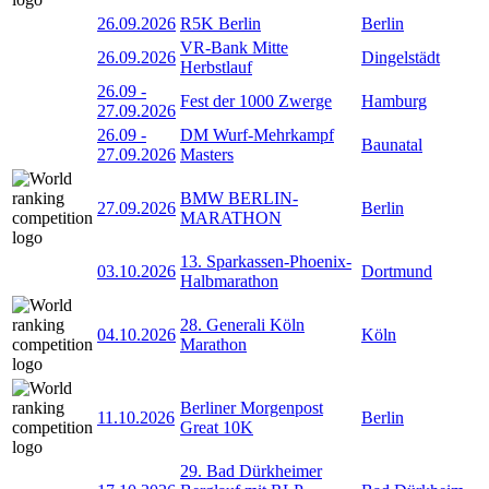
26.09.2026
R5K Berlin
Berlin
VR-Bank Mitte
26.09.2026
Dingelstädt
Herbstlauf
26.09
-
Fest der 1000 Zwerge
Hamburg
27.09.2026
26.09
-
DM Wurf-Mehrkampf
Baunatal
27.09.2026
Masters
BMW BERLIN-
27.09.2026
Berlin
MARATHON
13. Sparkassen-Phoenix-
03.10.2026
Dortmund
Halbmarathon
28. Generali Köln
04.10.2026
Köln
Marathon
Berliner Morgenpost
11.10.2026
Berlin
Great 10K
29. Bad Dürkheimer