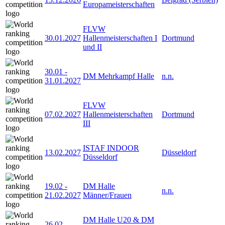
Europameisterschaften
FLVW
30.01.2027
Hallenmeisterschaften I
Dortmund
und II
30.01
-
DM Mehrkampf Halle
n.n.
31.01.2027
FLVW
07.02.2027
Hallenmeisterschaften
Dortmund
III
ISTAF INDOOR
13.02.2027
Düsseldorf
Düsseldorf
19.02
-
DM Halle
n.n.
21.02.2027
Männer/Frauen
DM Halle U20 & DM
26.02
-