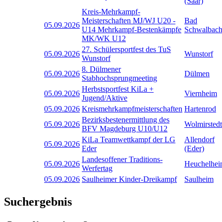
(Saar)
Kreis-Mehrkampf-
Meisterschaften MJ/WJ U20 -
Bad
05.09.2026
U14 Mehrkampf-Bestenkämpfe
Schwalbac
MK/WK U12
27. Schülersportfest des TuS
05.09.2026
Wunstorf
Wunstorf
8. Dülmener
05.09.2026
Dülmen
Stabhochsprungmeeting
Herbstsportfest KiLa +
05.09.2026
Viernheim
Jugend/Aktive
05.09.2026
Kreismehrkampfmeisterschaften
Hartenrod
Bezirksbestenermittlung des
05.09.2026
Wolmirstedt
BFV Magdeburg U10/U12
KiLa Teamwettkampf der LG
Allendorf
05.09.2026
Eder
(Eder)
Landesoffener Traditions-
05.09.2026
Heuchelhe
Werfertag
05.09.2026
Saulheimer Kinder-Dreikampf
Saulheim
Suchergebnis