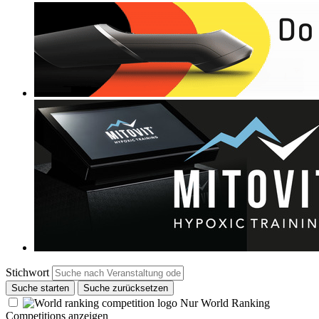
Stichwort
Suche starten
Suche zurücksetzen
Nur World Ranking
Competitions anzeigen