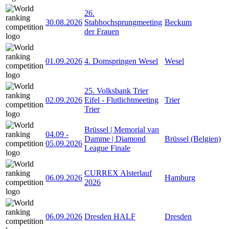
26.
30.08.2026
Stabhochsprungmeeting
Beckum
der Frauen
01.09.2026
4. Domspringen Wesel
Wesel
25. Volksbank Trier
02.09.2026
Eifel - Flutlichtmeeting
Trier
Trier
Brüssel | Memorial van
04.09
-
Damme | Diamond
Brüssel (Belgien)
05.09.2026
League Finale
CURREX Alsterlauf
06.09.2026
Hamburg
2026
06.09.2026
Dresden HALF
Dresden