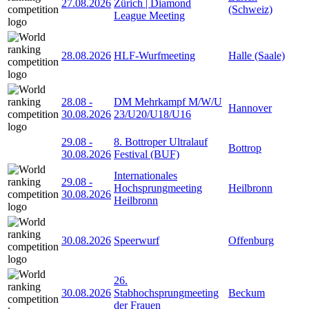
27.08.2026
Zürich | Diamond
(Schweiz)
League Meeting
28.08.2026
HLF-Wurfmeeting
Halle (Saale)
28.08
-
DM Mehrkampf M/W/U
Hannover
30.08.2026
23/U20/U18/U16
29.08
-
8. Bottroper Ultralauf
Bottrop
30.08.2026
Festival (BUF)
Internationales
29.08
-
Hochsprungmeeting
Heilbronn
30.08.2026
Heilbronn
30.08.2026
Speerwurf
Offenburg
26.
30.08.2026
Stabhochsprungmeeting
Beckum
der Frauen