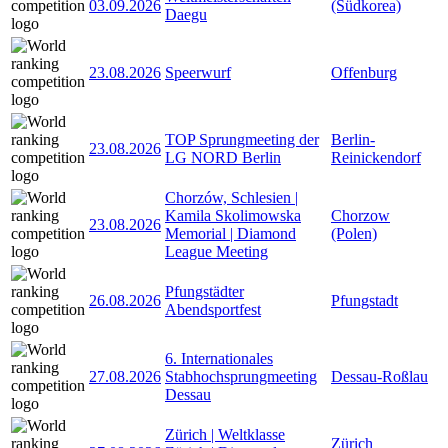
03.09.2026
(Südkorea)
Daegu
23.08.2026
Speerwurf
Offenburg
TOP Sprungmeeting der
Berlin-
23.08.2026
LG NORD Berlin
Reinickendorf
Chorzów, Schlesien |
Kamila Skolimowska
Chorzow
23.08.2026
Memorial | Diamond
(Polen)
League Meeting
Pfungstädter
26.08.2026
Pfungstadt
Abendsportfest
6. Internationales
27.08.2026
Stabhochsprungmeeting
Dessau-Roßlau
Dessau
Zürich | Weltklasse
Zürich