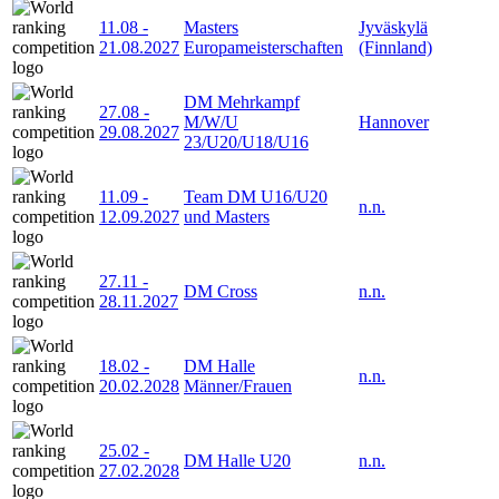
11.08
-
Masters
Jyväskylä
21.08.2027
Europameisterschaften
(Finnland)
DM Mehrkampf
27.08
-
M/W/U
Hannover
29.08.2027
23/U20/U18/U16
11.09
-
Team DM U16/U20
n.n.
12.09.2027
und Masters
27.11
-
DM Cross
n.n.
28.11.2027
18.02
-
DM Halle
n.n.
20.02.2028
Männer/Frauen
25.02
-
DM Halle U20
n.n.
27.02.2028