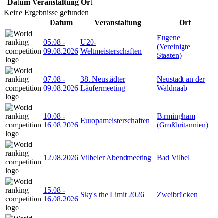
Datum
Veranstaltung
Ort
Keine Ergebnisse gefunden
Datum
Veranstaltung
Ort
Eugene
05.08
-
U20-
(Vereinigte
09.08.2026
Weltmeisterschaften
Staaten)
07.08
-
38. Neustädter
Neustadt an der
09.08.2026
Läufermeeting
Waldnaab
10.08
-
Birmingham
Europameisterschaften
16.08.2026
(Großbritannien)
12.08.2026
Vilbeler Abendmeeting
Bad Vilbel
15.08
-
Sky's the Limit 2026
Zweibrücken
16.08.2026