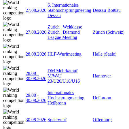
6. Internationales
27.08.2026
Stabhochsprungmeeting
Dessau-Roßlau
Dessau
Zürich | Weltklasse
27.08.2026
Zürich | Diamond
Zürich (Schweiz)
League Meeting
28.08.2026
HLF-Wurfmeeting
Halle (Saale)
DM Mehrkampf
28.08
-
M/W/U
Hannover
30.08.2026
23/U20/U18/U16
Internationales
29.08
-
Hochsprungmeeting
Heilbronn
30.08.2026
Heilbronn
30.08.2026
Speerwurf
Offenburg