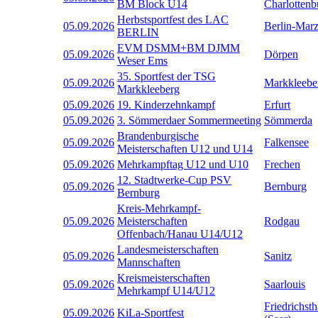
BM Block U14
Charlottenb
Herbstsportfest des LAC
05.09.2026
Berlin-Mar
BERLIN
EVM DSMM+BM DJMM
05.09.2026
Dörpen
Weser Ems
35. Sportfest der TSG
05.09.2026
Markkleebe
Markkleeberg
05.09.2026
19. Kinderzehnkampf
Erfurt
05.09.2026
3. Sömmerdaer Sommermeeting
Sömmerda
Brandenburgische
05.09.2026
Falkensee
Meisterschaften U12 und U14
05.09.2026
Mehrkampftag U12 und U10
Frechen
12. Stadtwerke-Cup PSV
05.09.2026
Bernburg
Bernburg
Kreis-Mehrkampf-
05.09.2026
Meisterschaften
Rodgau
Offenbach/Hanau U14/U12
Landesmeisterschaften
05.09.2026
Sanitz
Mannschaften
Kreismeisterschaften
05.09.2026
Saarlouis
Mehrkampf U14/U12
Friedrichsth
05.09.2026
KiLa-Sportfest