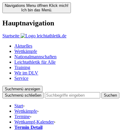
Navigations Menu öffnen
Klick mich!
Ich bin das Menü.
Hauptnavigation
Startseite
Aktuelles
Wettkämpfe
Nationalmannschaften
Leichtathletik für Alle
Training
Wir im DLV
Service
Suchmenü anzeigen
Suchmenü schließen
Suchen
Start
›
Wettkämpfe
›
Termine
›
Wettkampf-Kalender
›
Termin Detail