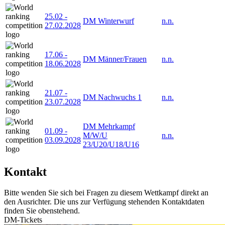
25.02
-
DM Winterwurf
n.n.
27.02.2028
17.06
-
DM Männer/Frauen
n.n.
18.06.2028
21.07
-
DM Nachwuchs 1
n.n.
23.07.2028
DM Mehrkampf
01.09
-
M/W/U
n.n.
03.09.2028
23/U20/U18/U16
Kontakt
Bitte wenden Sie sich bei Fragen zu diesem Wettkampf direkt an
den Ausrichter. Die uns zur Verfügung stehenden Kontaktdaten
finden Sie obenstehend.
DM-Tickets