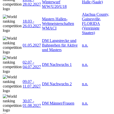
Winterwurf
Halle (Saale)
28.02.2027
M/W/U20/U18
Alachua County,
Masters Hallen-
Gainesville,
18.03
-
Weltmeisterschaften
FLORIDA
26.03.2027
WMACI
(Vereinigte
Staaten)
DM Langstrecke und
01.05.2027
Bahngehen für Aktive
n.n.
und Masters
02.07
-
DM Nachwuchs 1
n.n.
04.07.2027
09.07
-
DM Nachwuchs 2
n.n.
11.07.2027
30.07
-
DM Männer/Frauen
n.n.
01.08.2027