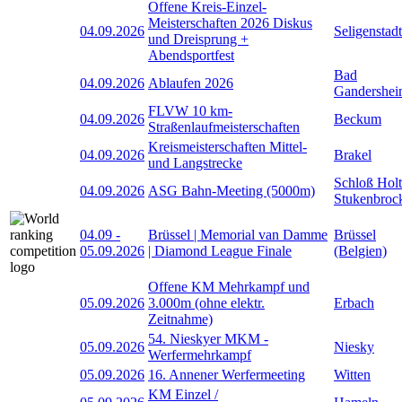
Offene Kreis-Einzel-
Meisterschaften 2026 Diskus
04.09.2026
Seligenstadt
und Dreisprung +
Abendsportfest
Bad
04.09.2026
Ablaufen 2026
Gandershe
FLVW 10 km-
04.09.2026
Beckum
Straßenlaufmeisterschaften
Kreismeisterschaften Mittel-
04.09.2026
Brakel
und Langstrecke
Schloß Holt
04.09.2026
ASG Bahn-Meeting (5000m)
Stukenbroc
04.09
-
Brüssel | Memorial van Damme
Brüssel
05.09.2026
| Diamond League Finale
(Belgien)
Offene KM Mehrkampf und
05.09.2026
3.000m (ohne elektr.
Erbach
Zeitnahme)
54. Nieskyer MKM -
05.09.2026
Niesky
Werfermehrkampf
05.09.2026
16. Annener Werfermeeting
Witten
KM Einzel /