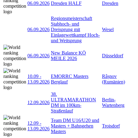
06.09.2026
Dresden HALF
Dresden
Regionsmeisterschaft
Stabhoch- und
06.09.2026
Dreisprung mit
Wesel
Einlagewettkampf Hoch-
und Weitsprung
New Balance KÖ
06.09.2026
Düsseldorf
MEILE 2026
10.09
-
EMORRC Masters
Râșnov
13.09.2026
Berglauf
(Rumänien)
38.
ULTRAMARATHON
Berlin-
12.09.2026
DM im 100km-
Wartenberg
Straßenlauf
Team DM U16/U20 und
12.09
-
Masters + Bahngehen
Troisdorf
13.09.2026
Masters