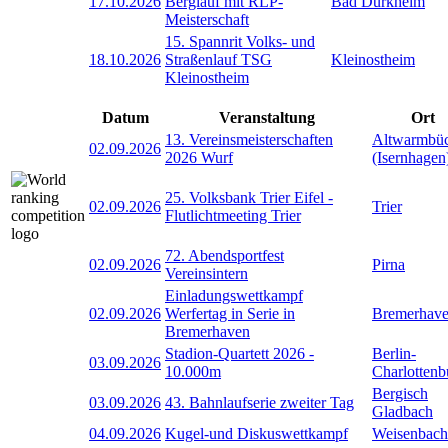
17.10.2026
Berglauf mit RLP-
Bad Dürkheim
Meisterschaft
15. Spannrit Volks- und
18.10.2026
Straßenlauf TSG
Kleinostheim
Kleinostheim
Datum
Veranstaltung
Ort
13. Vereinsmeisterschaften
Altwarmbü
02.09.2026
2026 Wurf
(Isernhagen
25. Volksbank Trier Eifel -
02.09.2026
Trier
Flutlichtmeeting Trier
72. Abendsportfest
02.09.2026
Pirna
Vereinsintern
Einladungswettkampf
02.09.2026
Werfertag in Serie in
Bremerhav
Bremerhaven
Stadion-Quartett 2026 -
Berlin-
03.09.2026
10.000m
Charlottenb
Bergisch
03.09.2026
43. Bahnlaufserie zweiter Tag
Gladbach
04.09.2026
Kugel-und Diskuswettkampf
Weisenbach