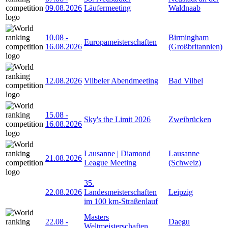
09.08.2026
Läufermeeting
Waldnaab
10.08
-
Birmingham
Europameisterschaften
16.08.2026
(Großbritannien)
12.08.2026
Vilbeler Abendmeeting
Bad Vilbel
15.08
-
Sky's the Limit 2026
Zweibrücken
16.08.2026
Lausanne | Diamond
Lausanne
21.08.2026
League Meeting
(Schweiz)
35.
22.08.2026
Landesmeisterschaften
Leipzig
im 100 km-Straßenlauf
Masters
22.08
-
Daegu
Weltmeisterschaften