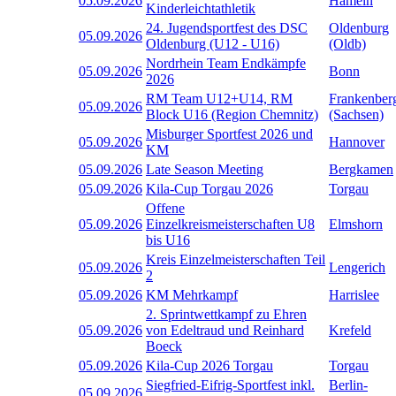
05.09.2026
Hameln
Kinderleichtathletik
24. Jugendsportfest des DSC
Oldenburg
05.09.2026
Oldenburg (U12 - U16)
(Oldb)
Nordrhein Team Endkämpfe
05.09.2026
Bonn
2026
RM Team U12+U14, RM
Frankenber
05.09.2026
Block U16 (Region Chemnitz)
(Sachsen)
Misburger Sportfest 2026 und
05.09.2026
Hannover
KM
05.09.2026
Late Season Meeting
Bergkamen
05.09.2026
Kila-Cup Torgau 2026
Torgau
Offene
05.09.2026
Einzelkreismeisterschaften U8
Elmshorn
bis U16
Kreis Einzelmeisterschaften Teil
05.09.2026
Lengerich
2
05.09.2026
KM Mehrkampf
Harrislee
2. Sprintwettkampf zu Ehren
05.09.2026
von Edeltraud und Reinhard
Krefeld
Boeck
05.09.2026
Kila-Cup 2026 Torgau
Torgau
Siegfried-Eifrig-Sportfest inkl.
Berlin-
05.09.2026