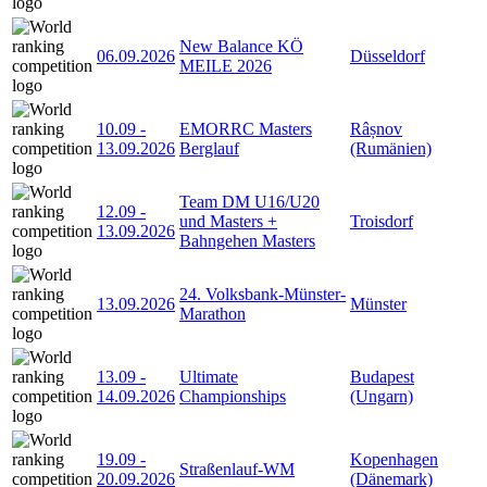
New Balance KÖ
06.09.2026
Düsseldorf
MEILE 2026
10.09
-
EMORRC Masters
Râșnov
13.09.2026
Berglauf
(Rumänien)
Team DM U16/U20
12.09
-
und Masters +
Troisdorf
13.09.2026
Bahngehen Masters
24. Volksbank-Münster-
13.09.2026
Münster
Marathon
13.09
-
Ultimate
Budapest
14.09.2026
Championships
(Ungarn)
19.09
-
Kopenhagen
Straßenlauf-WM
20.09.2026
(Dänemark)