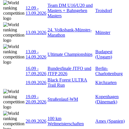
Team DM U16/U20 und
12.09
-
Masters + Bahngehen
Troisdorf
13.09.2026
Masters
24. Volksbank-Münster-
13.09.2026
Münster
Marathon
13.09
-
Budapest
Ultimate Championships
14.09.2026
(Ungarn)
16.09
-
Bundesfinale JTFO und
Berlin-
17.09.2026
JTFP 2026
Charlottenburg
Black Forest ULTRA
19.09.2026
Kirchzarten
Trail Run
19.09
-
Kopenhagen
Straßenlauf-WM
20.09.2026
(Dänemark)
100 km
20.09.2026
Ames (Spanien)
Weltmeisterschaften