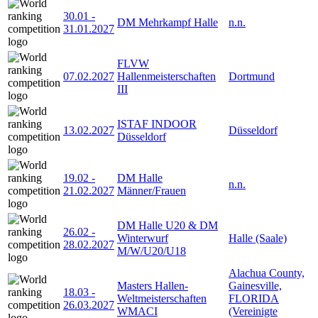
30.01
-
DM Mehrkampf Halle
n.n.
31.01.2027
FLVW
07.02.2027
Hallenmeisterschaften
Dortmund
III
ISTAF INDOOR
13.02.2027
Düsseldorf
Düsseldorf
19.02
-
DM Halle
n.n.
21.02.2027
Männer/Frauen
DM Halle U20 & DM
26.02
-
Winterwurf
Halle (Saale)
28.02.2027
M/W/U20/U18
Alachua County,
Masters Hallen-
Gainesville,
18.03
-
Weltmeisterschaften
FLORIDA
26.03.2027
WMACI
(Vereinigte