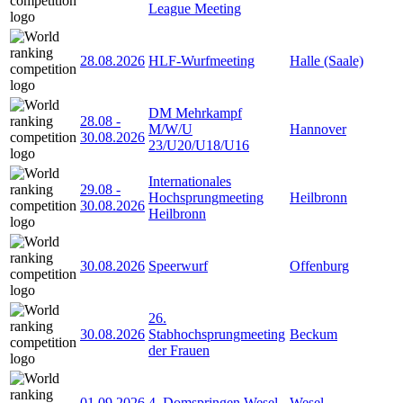
League Meeting
28.08.2026
HLF-Wurfmeeting
Halle (Saale)
DM Mehrkampf
28.08
-
M/W/U
Hannover
30.08.2026
23/U20/U18/U16
Internationales
29.08
-
Hochsprungmeeting
Heilbronn
30.08.2026
Heilbronn
30.08.2026
Speerwurf
Offenburg
26.
30.08.2026
Stabhochsprungmeeting
Beckum
der Frauen
01.09.2026
4. Domspringen Wesel
Wesel