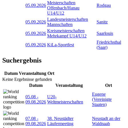
Meisterschaften
05.09.2026
Rodgau
Offenbach/Hanau
U14/U12
Landesmeisterschaften
05.09.2026
Sanitz
Mannschaften
Kreismeisterschaften
05.09.2026
Saarlouis
Mehrkampf U14/U12
Friedrichsthal
05.09.2026
KiLa-Sportfest
(Saar)
Suchergebnis
Datum
Veranstaltung
Ort
Keine Ergebnisse gefunden
Datum
Veranstaltung
Ort
Eugene
05.08
-
U20-
(Vereinigte
09.08.2026
Weltmeisterschaften
Staaten)
07.08
-
38. Neustädter
Neustadt an der
09.08.2026
Läufermeeting
Waldnaab