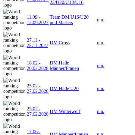
23/U20/U18/U16
11.09
-
Team DM U16/U20
n.n.
12.09.2027
und Masters
27.11
-
DM Cross
n.n.
28.11.2027
18.02
-
DM Halle
n.n.
20.02.2028
Männer/Frauen
25.02
-
DM Halle U20
n.n.
27.02.2028
25.02
-
DM Winterwurf
n.n.
27.02.2028
17.06
-
DM Männer/Frauen
n.n.