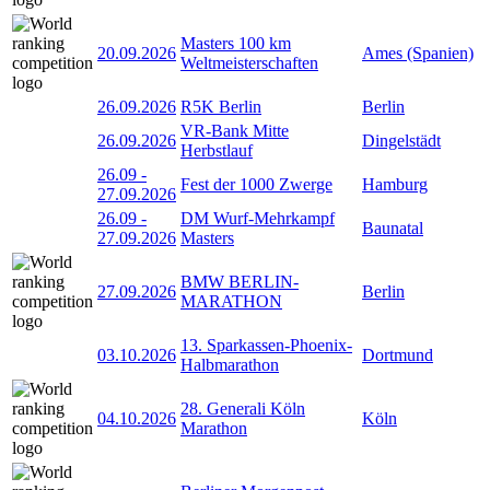
Masters 100 km
20.09.2026
Ames (Spanien)
Weltmeisterschaften
26.09.2026
R5K Berlin
Berlin
VR-Bank Mitte
26.09.2026
Dingelstädt
Herbstlauf
26.09
-
Fest der 1000 Zwerge
Hamburg
27.09.2026
26.09
-
DM Wurf-Mehrkampf
Baunatal
27.09.2026
Masters
BMW BERLIN-
27.09.2026
Berlin
MARATHON
13. Sparkassen-Phoenix-
03.10.2026
Dortmund
Halbmarathon
28. Generali Köln
04.10.2026
Köln
Marathon