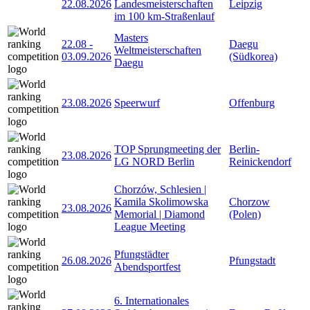
22.08.2026
Landesmeisterschaften
Leipzig
im 100 km-Straßenlauf
Masters
22.08
-
Daegu
Weltmeisterschaften
03.09.2026
(Südkorea)
Daegu
23.08.2026
Speerwurf
Offenburg
TOP Sprungmeeting der
Berlin-
23.08.2026
LG NORD Berlin
Reinickendorf
Chorzów, Schlesien |
Kamila Skolimowska
Chorzow
23.08.2026
Memorial | Diamond
(Polen)
League Meeting
Pfungstädter
26.08.2026
Pfungstadt
Abendsportfest
6. Internationales