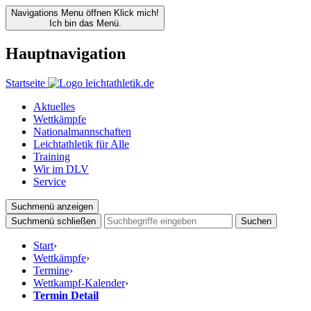
Navigations Menu öffnen
Klick mich!
Ich bin das Menü.
Hauptnavigation
Startseite
Aktuelles
Wettkämpfe
Nationalmannschaften
Leichtathletik für Alle
Training
Wir im DLV
Service
Suchmenü anzeigen
Suchmenü schließen
Suchen
Start
›
Wettkämpfe
›
Termine
›
Wettkampf-Kalender
›
Termin Detail