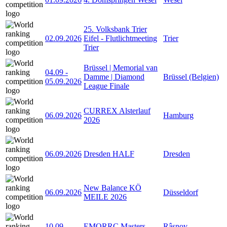
25. Volksbank Trier
02.09.2026
Eifel - Flutlichtmeeting
Trier
Trier
Brüssel | Memorial van
04.09
-
Damme | Diamond
Brüssel (Belgien)
05.09.2026
League Finale
CURREX Alsterlauf
06.09.2026
Hamburg
2026
06.09.2026
Dresden HALF
Dresden
New Balance KÖ
06.09.2026
Düsseldorf
MEILE 2026
10.09
-
EMORRC Masters
Râșnov