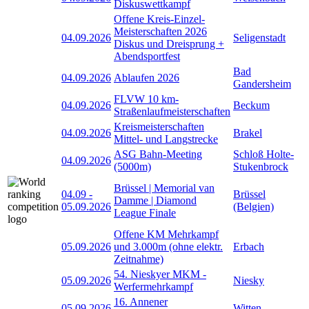
Diskuswettkampf
Offene Kreis-Einzel-
Meisterschaften 2026
04.09.2026
Seligenstadt
Diskus und Dreisprung +
Abendsportfest
Bad
04.09.2026
Ablaufen 2026
Gandersheim
FLVW 10 km-
04.09.2026
Beckum
Straßenlaufmeisterschaften
Kreismeisterschaften
04.09.2026
Brakel
Mittel- und Langstrecke
ASG Bahn-Meeting
Schloß Holte-
04.09.2026
(5000m)
Stukenbrock
Brüssel | Memorial van
04.09
-
Brüssel
Damme | Diamond
05.09.2026
(Belgien)
League Finale
Offene KM Mehrkampf
05.09.2026
und 3.000m (ohne elektr.
Erbach
Zeitnahme)
54. Nieskyer MKM -
05.09.2026
Niesky
Werfermehrkampf
16. Annener
05.09.2026
Witten