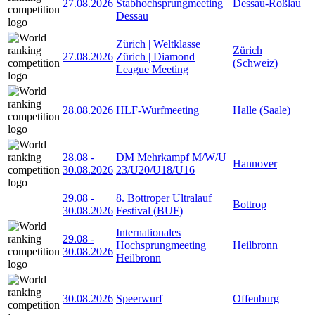
27.08.2026
Stabhochsprungmeeting
Dessau-Roßlau
Dessau
Zürich | Weltklasse
Zürich
27.08.2026
Zürich | Diamond
(Schweiz)
League Meeting
28.08.2026
HLF-Wurfmeeting
Halle (Saale)
28.08
-
DM Mehrkampf M/W/U
Hannover
30.08.2026
23/U20/U18/U16
29.08
-
8. Bottroper Ultralauf
Bottrop
30.08.2026
Festival (BUF)
Internationales
29.08
-
Hochsprungmeeting
Heilbronn
30.08.2026
Heilbronn
30.08.2026
Speerwurf
Offenburg