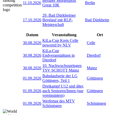
Berliner Morgenpost
11.10.2026
Berlin
Great 10K
29. Bad Dürkheimer
17.10.2026
Berglauf mit RLP-
Bad Dürkheim
Meisterschaft
Datum
Veranstaltung
Ort
KiLa-Cup Kreis Celle
30.08.2026
Celle
powered by NLV
KiLa-Cup
30.08.2026
Endveranstaltung in
Dierdorf
Dierdorf
10. Nachwuchsspringen
30.08.2026
Mainz
TSV SCHOTT Mainz
Bahnlaufserie der LG
01.09.2026
Göttingen
Göttingen, Teil 1
Dreikampf U12 und älter,
01.09.2026
auch Senioren/Innen (nur
Göttingen
vereinsintern)
Werfertag des MTV
01.09.2026
Schöningen
Schöningen