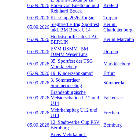
05.09.2026
Ehren von Edeltraud und
Krefeld
Reinhard Boeck
05.09.2026
Kila-Cup 2026 Torgau
Torgau
Siegfried-Eifrig-Sportfest
Berlin-
05.09.2026
inkl. BM Block U14
Charlottenburg
Herbstsportfest des LAC
05.09.2026
Berlin-Marzahn
BERLIN
EVM DSMM+BM
05.09.2026
Dörpen
DJMM Weser Ems
35. Sportfest der TSG
05.09.2026
Markkleeberg
Markkleeberg
05.09.2026
19. Kinderzehnkampf
Erfurt
3. Sömmerdaer
05.09.2026
Sömmerda
Sommermeeting
Brandenburgische
05.09.2026
Meisterschaften U12 und
Falkensee
U14
Mehrkampftag U12 und
05.09.2026
Frechen
U10
12. Stadtwerke-Cup PSV
05.09.2026
Bernburg
Bernburg
Kreis-Mehrkampf-