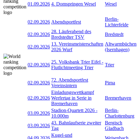
01.09.2026
4. Domspringen Wesel
Wesel
Berlin-
02.09.2026
Abendsportfest
Lichterfelde
28. Läuferabend des
02.09.2026
Bredstedt
Bredstedter TSV
13. Vereinsmeisterschaften
Altwarmbüchen
02.09.2026
2026 Wurf
(Isernhagen)
25. Volksbank Trier Eifel -
02.09.2026
Trier
Flutlichtmeeting Trier
72. Abendsportfest
02.09.2026
Pirna
Vereinsintern
Einladungswettkampf
02.09.2026
Werfertag in Serie in
Bremerhaven
Bremerhaven
Stadion-Quartett 2026 -
Berlin-
03.09.2026
10.000m
Charlottenburg
43. Bahnlaufserie zweiter
Bergisch
03.09.2026
Tag
Gladbach
Kugel-und
04.09.2026
Weisenbach