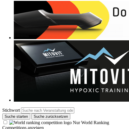
Stichwort
Suche starten
Suche zurücksetzen
Nur World Ranking
Competitions anzeigen