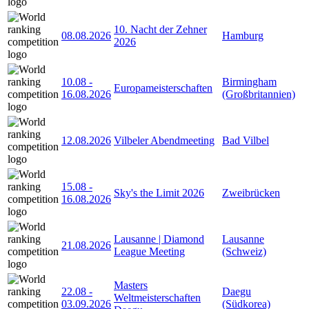
10. Nacht der Zehner
08.08.2026
Hamburg
2026
10.08
-
Birmingham
Europameisterschaften
16.08.2026
(Großbritannien)
12.08.2026
Vilbeler Abendmeeting
Bad Vilbel
15.08
-
Sky's the Limit 2026
Zweibrücken
16.08.2026
Lausanne | Diamond
Lausanne
21.08.2026
League Meeting
(Schweiz)
Masters
22.08
-
Daegu
Weltmeisterschaften
03.09.2026
(Südkorea)