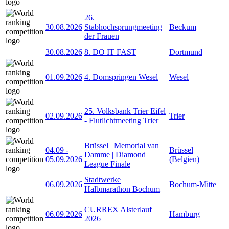
26.
30.08.2026
Stabhochsprungmeeting
Beckum
der Frauen
30.08.2026
8. DO IT FAST
Dortmund
01.09.2026
4. Domspringen Wesel
Wesel
25. Volksbank Trier Eifel
02.09.2026
Trier
- Flutlichtmeeting Trier
Brüssel | Memorial van
04.09
-
Brüssel
Damme | Diamond
05.09.2026
(Belgien)
League Finale
Stadtwerke
06.09.2026
Bochum-Mitte
Halbmarathon Bochum
CURREX Alsterlauf
06.09.2026
Hamburg
2026