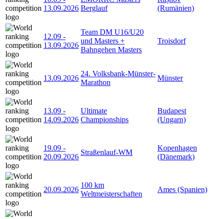
13.09.2026
Berglauf
(Rumänien)
Team DM U16/U20
12.09
-
und Masters +
Troisdorf
13.09.2026
Bahngehen Masters
24. Volksbank-Münster-
13.09.2026
Münster
Marathon
13.09
-
Ultimate
Budapest
14.09.2026
Championships
(Ungarn)
19.09
-
Kopenhagen
Straßenlauf-WM
20.09.2026
(Dänemark)
100 km
20.09.2026
Ames (Spanien)
Weltmeisterschaften