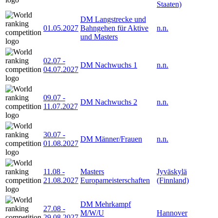
Staaten)
DM Langstrecke und
01.05.2027
Bahngehen für Aktive
n.n.
und Masters
02.07
-
DM Nachwuchs 1
n.n.
04.07.2027
09.07
-
DM Nachwuchs 2
n.n.
11.07.2027
30.07
-
DM Männer/Frauen
n.n.
01.08.2027
11.08
-
Masters
Jyväskylä
21.08.2027
Europameisterschaften
(Finnland)
DM Mehrkampf
27.08
-
M/W/U
Hannover
29.08.2027