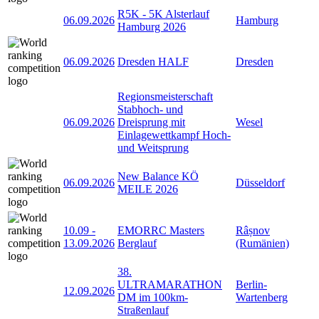
R5K - 5K Alsterlauf
06.09.2026
Hamburg
Hamburg 2026
06.09.2026
Dresden HALF
Dresden
Regionsmeisterschaft
Stabhoch- und
06.09.2026
Dreisprung mit
Wesel
Einlagewettkampf Hoch-
und Weitsprung
New Balance KÖ
06.09.2026
Düsseldorf
MEILE 2026
10.09
-
EMORRC Masters
Râșnov
13.09.2026
Berglauf
(Rumänien)
38.
ULTRAMARATHON
Berlin-
12.09.2026
DM im 100km-
Wartenberg
Straßenlauf