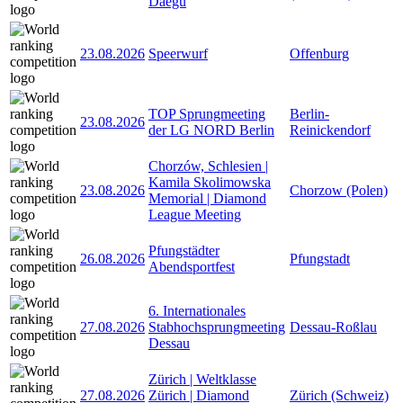
Daegu
23.08.2026
Speerwurf
Offenburg
TOP Sprungmeeting
Berlin-
23.08.2026
der LG NORD Berlin
Reinickendorf
Chorzów, Schlesien |
Kamila Skolimowska
23.08.2026
Chorzow (Polen)
Memorial | Diamond
League Meeting
Pfungstädter
26.08.2026
Pfungstadt
Abendsportfest
6. Internationales
27.08.2026
Stabhochsprungmeeting
Dessau-Roßlau
Dessau
Zürich | Weltklasse
27.08.2026
Zürich | Diamond
Zürich (Schweiz)