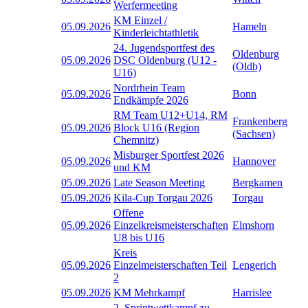
Werfermeeting
KM Einzel /
05.09.2026
Hameln
Kinderleichtathletik
24. Jugendsportfest des
Oldenburg
05.09.2026
DSC Oldenburg (U12 -
(Oldb)
U16)
Nordrhein Team
05.09.2026
Bonn
Endkämpfe 2026
RM Team U12+U14, RM
Frankenberg
05.09.2026
Block U16 (Region
(Sachsen)
Chemnitz)
Misburger Sportfest 2026
05.09.2026
Hannover
und KM
05.09.2026
Late Season Meeting
Bergkamen
05.09.2026
Kila-Cup Torgau 2026
Torgau
Offene
05.09.2026
Einzelkreismeisterschaften
Elmshorn
U8 bis U16
Kreis
05.09.2026
Einzelmeisterschaften Teil
Lengerich
2
05.09.2026
KM Mehrkampf
Harrislee
2. Sprintwettkampf zu