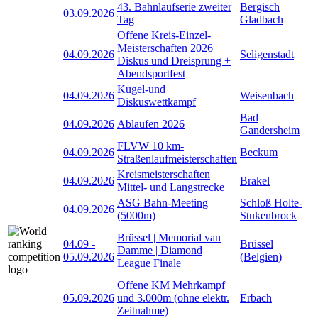
43. Bahnlaufserie zweiter
Bergisch
03.09.2026
Tag
Gladbach
Offene Kreis-Einzel-
Meisterschaften 2026
04.09.2026
Seligenstadt
Diskus und Dreisprung +
Abendsportfest
Kugel-und
04.09.2026
Weisenbach
Diskuswettkampf
Bad
04.09.2026
Ablaufen 2026
Gandersheim
FLVW 10 km-
04.09.2026
Beckum
Straßenlaufmeisterschaften
Kreismeisterschaften
04.09.2026
Brakel
Mittel- und Langstrecke
ASG Bahn-Meeting
Schloß Holte-
04.09.2026
(5000m)
Stukenbrock
Brüssel | Memorial van
04.09
-
Brüssel
Damme | Diamond
05.09.2026
(Belgien)
League Finale
Offene KM Mehrkampf
05.09.2026
und 3.000m (ohne elektr.
Erbach
Zeitnahme)