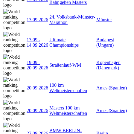
Bahngehen Masters
24. Volksbank-Münster-
13.09.2026
Münster
Marathon
13.09
-
Ultimate
Budapest
14.09.2026
Championships
(Ungarn)
19.09
-
Kopenhagen
Straßenlauf-WM
20.09.2026
(Dänemark)
100 km
20.09.2026
Ames (Spanien)
Weltmeisterschaften
Masters 100 km
20.09.2026
Ames (Spanien)
Weltmeisterschaften
BMW BERLIN-
27.09.2026
Berlin