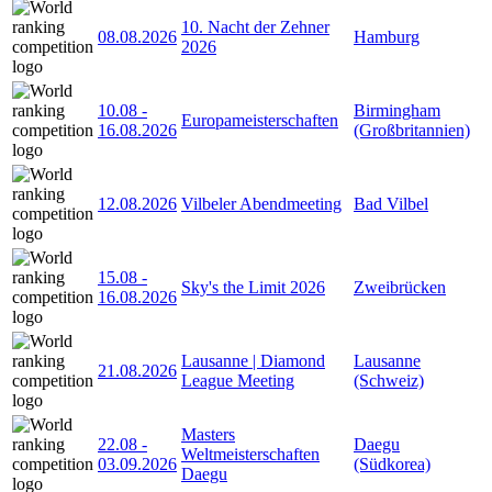
10. Nacht der Zehner
08.08.2026
Hamburg
2026
10.08
-
Birmingham
Europameisterschaften
16.08.2026
(Großbritannien)
12.08.2026
Vilbeler Abendmeeting
Bad Vilbel
15.08
-
Sky's the Limit 2026
Zweibrücken
16.08.2026
Lausanne | Diamond
Lausanne
21.08.2026
League Meeting
(Schweiz)
Masters
22.08
-
Daegu
Weltmeisterschaften
03.09.2026
(Südkorea)
Daegu