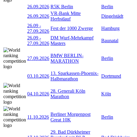
26.09.2026
R5K Berlin
Berlin
VR-Bank Mitte
26.09.2026
Dingelstädt
Herbstlauf
26.09
-
Fest der 1000 Zwerge
Hamburg
27.09.2026
26.09
-
DM Wurf-Mehrkampf
Baunatal
27.09.2026
Masters
BMW BERLIN-
27.09.2026
Berlin
MARATHON
13. Sparkassen-Phoenix-
03.10.2026
Dortmund
Halbmarathon
28. Generali Köln
04.10.2026
Köln
Marathon
Berliner Morgenpost
11.10.2026
Berlin
Great 10K
29. Bad Dürkheimer