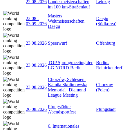
22.08.2026
Landesmeisterschaften
Leipzig
im 100 km-Straßenlauf
Masters
22.08
-
Daegu
Weltmeisterschaften
03.09.2026
(Südkorea)
Daegu
23.08.2026
Speerwurf
Offenburg
TOP Sprungmeeting der
Berlin-
23.08.2026
LG NORD Berlin
Reinickendorf
Chorzów, Schlesien |
Kamila Skolimowska
Chorzow
23.08.2026
Memorial | Diamond
(Polen)
League Meeting
Pfungstädter
26.08.2026
Pfungstadt
Abendsportfest
6. Internationales