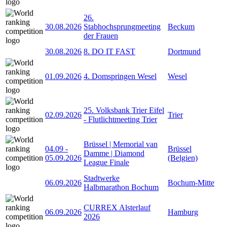
26.
30.08.2026
Stabhochsprungmeeting
Beckum
der Frauen
30.08.2026
8. DO IT FAST
Dortmund
01.09.2026
4. Domspringen Wesel
Wesel
25. Volksbank Trier Eifel
02.09.2026
Trier
- Flutlichtmeeting Trier
Brüssel | Memorial van
04.09
-
Brüssel
Damme | Diamond
05.09.2026
(Belgien)
League Finale
Stadtwerke
06.09.2026
Bochum-Mitte
Halbmarathon Bochum
CURREX Alsterlauf
06.09.2026
Hamburg
2026