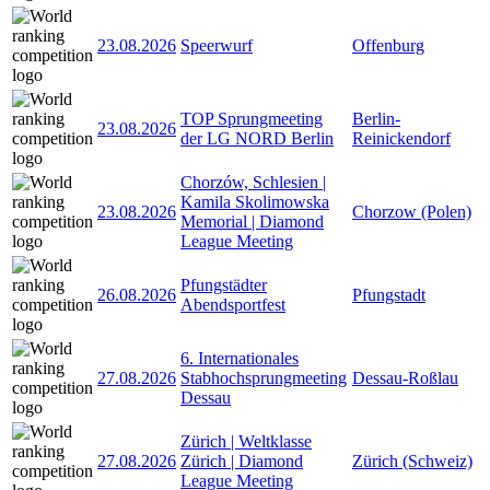
23.08.2026
Speerwurf
Offenburg
TOP Sprungmeeting
Berlin-
23.08.2026
der LG NORD Berlin
Reinickendorf
Chorzów, Schlesien |
Kamila Skolimowska
23.08.2026
Chorzow (Polen)
Memorial | Diamond
League Meeting
Pfungstädter
26.08.2026
Pfungstadt
Abendsportfest
6. Internationales
27.08.2026
Stabhochsprungmeeting
Dessau-Roßlau
Dessau
Zürich | Weltklasse
27.08.2026
Zürich | Diamond
Zürich (Schweiz)
League Meeting