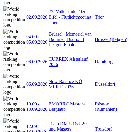
25. Volksbank Trier
02.09.2026
Eifel - Flutlichtmeeting
Trier
Trier
Brüssel | Memorial van
04.09
-
Damme | Diamond
Brüssel (Belgien)
05.09.2026
League Finale
CURREX Alsterlauf
06.09.2026
Hamburg
2026
New Balance KÖ
06.09.2026
Düsseldorf
MEILE 2026
10.09
-
EMORRC Masters
Râșnov
13.09.2026
Berglauf
(Rumänien)
Team DM U16/U20
12.09
-
und Masters +
Troisdorf
13.09.2026