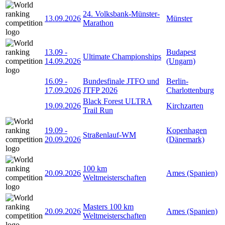
24. Volksbank-Münster-
13.09.2026
Münster
Marathon
13.09
-
Budapest
Ultimate Championships
14.09.2026
(Ungarn)
16.09
-
Bundesfinale JTFO und
Berlin-
17.09.2026
JTFP 2026
Charlottenburg
Black Forest ULTRA
19.09.2026
Kirchzarten
Trail Run
19.09
-
Kopenhagen
Straßenlauf-WM
20.09.2026
(Dänemark)
100 km
20.09.2026
Ames (Spanien)
Weltmeisterschaften
Masters 100 km
20.09.2026
Ames (Spanien)
Weltmeisterschaften