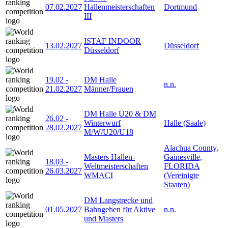
07.02.2027
Hallenmeisterschaften
Dortmund
III
ISTAF INDOOR
13.02.2027
Düsseldorf
Düsseldorf
19.02
-
DM Halle
n.n.
21.02.2027
Männer/Frauen
DM Halle U20 & DM
26.02
-
Winterwurf
Halle (Saale)
28.02.2027
M/W/U20/U18
Alachua County,
Masters Hallen-
Gainesville,
18.03
-
Weltmeisterschaften
FLORIDA
26.03.2027
WMACI
(Vereinigte
Staaten)
DM Langstrecke und
01.05.2027
Bahngehen für Aktive
n.n.
und Masters