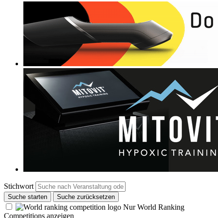
Stichwort
Suche starten
Suche zurücksetzen
Nur World Ranking
Competitions anzeigen