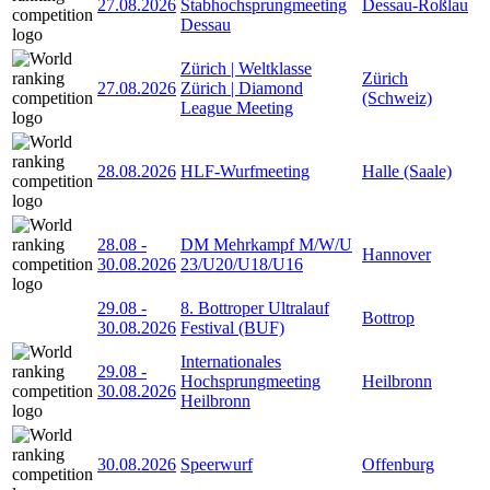
27.08.2026
Stabhochsprungmeeting
Dessau-Roßlau
Dessau
Zürich | Weltklasse
Zürich
27.08.2026
Zürich | Diamond
(Schweiz)
League Meeting
28.08.2026
HLF-Wurfmeeting
Halle (Saale)
28.08
-
DM Mehrkampf M/W/U
Hannover
30.08.2026
23/U20/U18/U16
29.08
-
8. Bottroper Ultralauf
Bottrop
30.08.2026
Festival (BUF)
Internationales
29.08
-
Hochsprungmeeting
Heilbronn
30.08.2026
Heilbronn
30.08.2026
Speerwurf
Offenburg