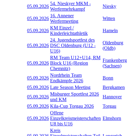
54. Nieskyer MKM -
05.09.2026
Niesky
Werfermehrkampf
16. Annener
05.09.2026
Witten
Werfermeeting
KM Einzel /
05.09.2026
Hameln
Kinderleichtathletik
24. Jugendsportfest des
Oldenburg
05.09.2026
DSC Oldenburg (U12 -
(Oldb)
U16)
RM Team U12+U14, RM
Frankenberg
05.09.2026
Block U16 (Region
(Sachsen)
Chemnitz)
Nordrhein Team
05.09.2026
Bonn
Endkämpfe 2026
05.09.2026
Late Season Meeting
Bergkamen
Misburger Sportfest 2026
05.09.2026
Hannover
und KM
05.09.2026
Kila-Cup Torgau 2026
Torgau
Offene
05.09.2026
Einzelkreismeisterschaften
Elmshorn
U8 bis U16
Kreis
05.09.2026
Einzelmeisterschaften Teil
Lengerich