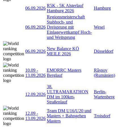
R5K - 5K Alsterlauf
06.09.2026
Hamburg
Hamburg 2026
Regionsmeisterschaft
Stabhoch- und
06.09.2026
Dreisprung mit
Wesel
Einlagewettkampf Hoch-
und Weitsprung
New Balance KÖ
06.09.2026
Düsseldorf
MEILE 2026
10.09
-
EMORRC Masters
Râșnov
13.09.2026
Berglauf
(Rumänien)
38.
ULTRAMARATHON
Berlin-
12.09.2026
DM im 100km-
Wartenberg
Straßenlauf
Team DM U16/U20 und
12.09
-
Masters + Bahngehen
Troisdorf
13.09.2026
Masters