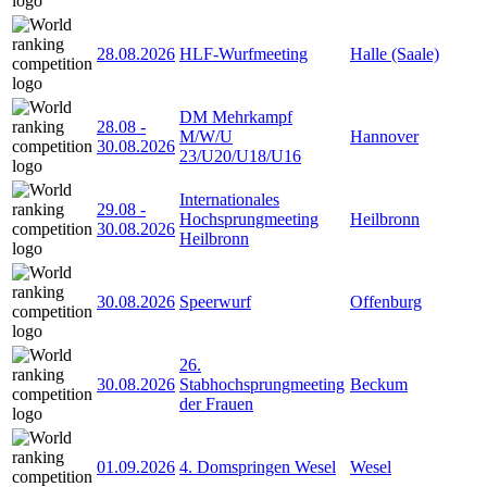
28.08.2026
HLF-Wurfmeeting
Halle (Saale)
DM Mehrkampf
28.08
-
M/W/U
Hannover
30.08.2026
23/U20/U18/U16
Internationales
29.08
-
Hochsprungmeeting
Heilbronn
30.08.2026
Heilbronn
30.08.2026
Speerwurf
Offenburg
26.
30.08.2026
Stabhochsprungmeeting
Beckum
der Frauen
01.09.2026
4. Domspringen Wesel
Wesel