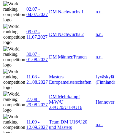
02.07
-
DM Nachwuchs 1
n.n.
04.07.2027
09.07
-
DM Nachwuchs 2
n.n.
11.07.2027
30.07
-
DM Männer/Frauen
n.n.
01.08.2027
11.08
-
Masters
Jyväskylä
21.08.2027
Europameisterschaften
(Finnland)
DM Mehrkampf
27.08
-
M/W/U
Hannover
29.08.2027
23/U20/U18/U16
11.09
-
Team DM U16/U20
n.n.
12.09.2027
und Masters