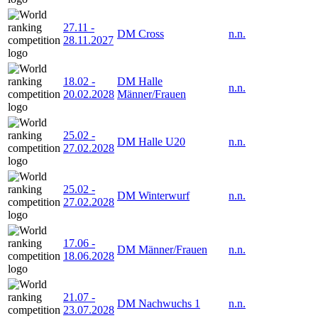
27.11
-
DM Cross
n.n.
28.11.2027
18.02
-
DM Halle
n.n.
20.02.2028
Männer/Frauen
25.02
-
DM Halle U20
n.n.
27.02.2028
25.02
-
DM Winterwurf
n.n.
27.02.2028
17.06
-
DM Männer/Frauen
n.n.
18.06.2028
21.07
-
DM Nachwuchs 1
n.n.
23.07.2028