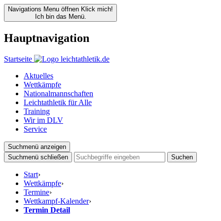
Navigations Menu öffnen
Klick mich!
Ich bin das Menü.
Hauptnavigation
Startseite
Aktuelles
Wettkämpfe
Nationalmannschaften
Leichtathletik für Alle
Training
Wir im DLV
Service
Suchmenü anzeigen
Suchmenü schließen
Suchen
Start
›
Wettkämpfe
›
Termine
›
Wettkampf-Kalender
›
Termin Detail