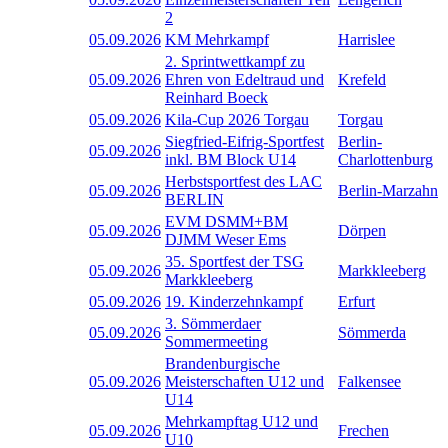
2
05.09.2026
KM Mehrkampf
Harrislee
2. Sprintwettkampf zu
05.09.2026
Ehren von Edeltraud und
Krefeld
Reinhard Boeck
05.09.2026
Kila-Cup 2026 Torgau
Torgau
Siegfried-Eifrig-Sportfest
Berlin-
05.09.2026
inkl. BM Block U14
Charlottenburg
Herbstsportfest des LAC
05.09.2026
Berlin-Marzahn
BERLIN
EVM DSMM+BM
05.09.2026
Dörpen
DJMM Weser Ems
35. Sportfest der TSG
05.09.2026
Markkleeberg
Markkleeberg
05.09.2026
19. Kinderzehnkampf
Erfurt
3. Sömmerdaer
05.09.2026
Sömmerda
Sommermeeting
Brandenburgische
05.09.2026
Meisterschaften U12 und
Falkensee
U14
Mehrkampftag U12 und
05.09.2026
Frechen
U10