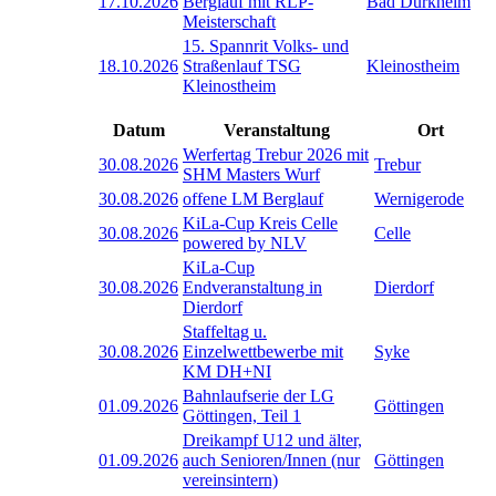
17.10.2026
Berglauf mit RLP-
Bad Dürkheim
Meisterschaft
15. Spannrit Volks- und
18.10.2026
Straßenlauf TSG
Kleinostheim
Kleinostheim
Datum
Veranstaltung
Ort
Werfertag Trebur 2026 mit
30.08.2026
Trebur
SHM Masters Wurf
30.08.2026
offene LM Berglauf
Wernigerode
KiLa-Cup Kreis Celle
30.08.2026
Celle
powered by NLV
KiLa-Cup
30.08.2026
Endveranstaltung in
Dierdorf
Dierdorf
Staffeltag u.
30.08.2026
Einzelwettbewerbe mit
Syke
KM DH+NI
Bahnlaufserie der LG
01.09.2026
Göttingen
Göttingen, Teil 1
Dreikampf U12 und älter,
01.09.2026
auch Senioren/Innen (nur
Göttingen
vereinsintern)