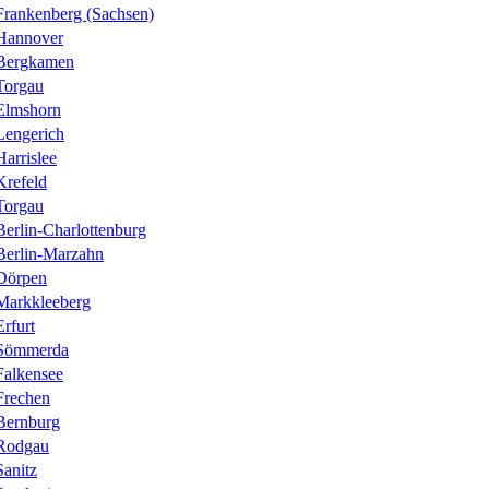
Frankenberg (Sachsen)
Hannover
Bergkamen
Torgau
Elmshorn
Lengerich
Harrislee
Krefeld
Torgau
Berlin-Charlottenburg
Berlin-Marzahn
Dörpen
Markkleeberg
Erfurt
Sömmerda
Falkensee
Frechen
Bernburg
Rodgau
Sanitz