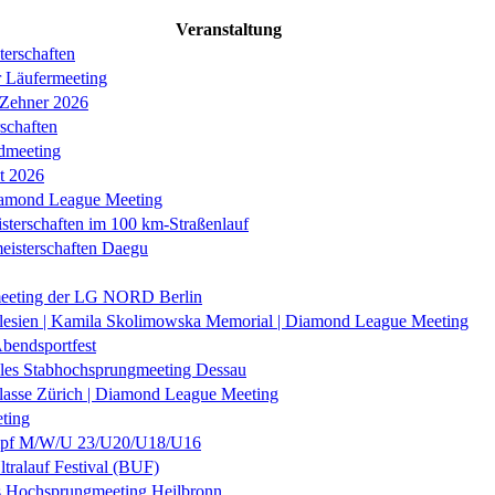
Veranstaltung
erschaften
r Läufermeeting
 Zehner 2026
schaften
dmeeting
it 2026
iamond League Meeting
sterschaften im 100 km-Straßenlauf
eisterschaften Daegu
eeting der LG NORD Berlin
lesien | Kamila Skolimowska Memorial | Diamond League Meeting
Abendsportfest
nales Stabhochsprungmeeting Dessau
klasse Zürich | Diamond League Meeting
ting
f M/W/U 23/U20/U18/U16
ltralauf Festival (BUF)
es Hochsprungmeeting Heilbronn