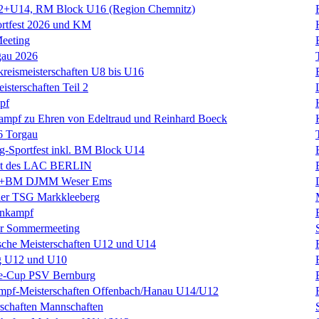
+U14, RM Block U16 (Region Chemnitz)
ortfest 2026 und KM
eeting
gau 2026
kreismeisterschaften U8 bis U16
isterschaften Teil 2
pf
kampf zu Ehren von Edeltraud und Reinhard Boeck
6 Torgau
rig-Sportfest inkl. BM Block U14
est des LAC BERLIN
BM DJMM Weser Ems
 der TSG Markkleeberg
hnkampf
r Sommermeeting
sche Meisterschaften U12 und U14
g U12 und U10
ke-Cup PSV Bernburg
mpf-Meisterschaften Offenbach/Hanau U14/U12
schaften Mannschaften