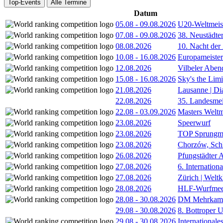
Top-Events
Alle Termine
Datum
05.08
-
09.08.2026
U20-Weltmeist
07.08
-
09.08.2026
38. Neustädte
08.08.2026
10. Nacht der
10.08
-
16.08.2026
Europameister
12.08.2026
Vilbeler Aben
15.08
-
16.08.2026
Sky's the Lim
21.08.2026
Lausanne | D
22.08.2026
35. Landesmei
22.08
-
03.09.2026
Masters Weltm
23.08.2026
Speerwurf
23.08.2026
TOP Sprungm
23.08.2026
Chorzów, Sch
26.08.2026
Pfungstädter 
27.08.2026
6. Internatio
27.08.2026
Zürich | Welt
28.08.2026
HLF-Wurfmee
28.08
-
30.08.2026
DM Mehrkamp
29.08
-
30.08.2026
8. Bottroper U
29.08
-
30.08.2026
International