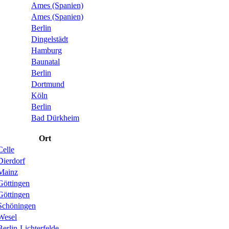
Ames (Spanien)
Ames (Spanien)
Berlin
Dingelstädt
Hamburg
Baunatal
Berlin
Dortmund
Köln
Berlin
Bad Dürkheim
Ort
Celle
Dierdorf
Mainz
Göttingen
Göttingen
Schöningen
Wesel
Berlin-Lichterfelde