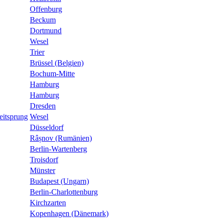
Offenburg
Beckum
Dortmund
Wesel
Trier
Brüssel (Belgien)
Bochum-Mitte
Hamburg
Hamburg
Dresden
eitsprung
Wesel
Düsseldorf
Râșnov (Rumänien)
Berlin-Wartenberg
Troisdorf
Münster
Budapest (Ungarn)
Berlin-Charlottenburg
Kirchzarten
Kopenhagen (Dänemark)