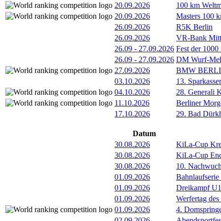
20.09.2026
100 km Weltme
20.09.2026
Masters 100 k
26.09.2026
R5K Berlin
26.09.2026
VR-Bank Mitt
26.09
-
27.09.2026
Fest der 1000
26.09
-
27.09.2026
DM Wurf-Meh
27.09.2026
BMW BERL
03.10.2026
13. Sparkass
04.10.2026
28. Generali 
11.10.2026
Berliner Morg
17.10.2026
29. Bad Dürkh
Datum
30.08.2026
KiLa-Cup Kre
30.08.2026
KiLa-Cup Endv
30.08.2026
10. Nachwuc
01.09.2026
Bahnlaufserie
01.09.2026
Dreikampf U12 
01.09.2026
Werfertag de
01.09.2026
4. Domspring
02.09.2026
Abendsportfes