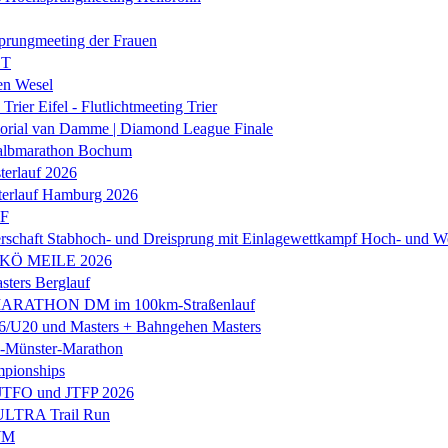
prungmeeting der Frauen
ST
en Wesel
Trier Eifel - Flutlichtmeeting Trier
orial van Damme | Diamond League Finale
albmarathon Bochum
erlauf 2026
terlauf Hamburg 2026
LF
rschaft Stabhoch- und Dreisprung mit Einlagewettkampf Hoch- und W
 KÖ MEILE 2026
ers Berglauf
ARATHON DM im 100km-Straßenlauf
U20 und Masters + Bahngehen Masters
k-Münster-Marathon
mpionships
 JTFO und JTFP 2026
 ULTRA Trail Run
WM