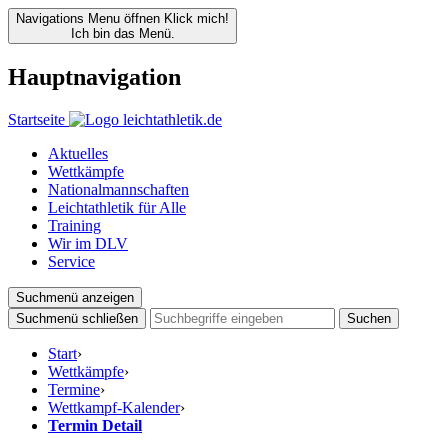
Navigations Menu öffnen
Klick mich!
Ich bin das Menü.
Hauptnavigation
Startseite
Aktuelles
Wettkämpfe
Nationalmannschaften
Leichtathletik für Alle
Training
Wir im DLV
Service
Suchmenü anzeigen
Suchmenü schließen
Suchen
Start
›
Wettkämpfe
›
Termine
›
Wettkampf-Kalender
›
Termin Detail