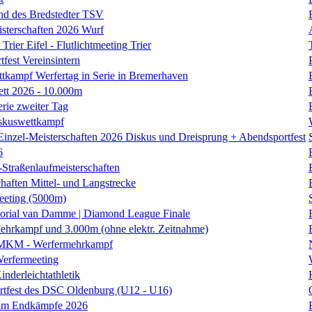
nd des Bredstedter TSV
isterschaften 2026 Wurf
Trier Eifel - Flutlichtmeeting Trier
fest Vereinsintern
tkampf Werfertag in Serie in Bremerhaven
ett 2026 - 10.000m
erie zweiter Tag
skuswettkampf
Einzel-Meisterschaften 2026 Diskus und Dreisprung + Abendsportfest
6
traßenlaufmeisterschaften
haften Mittel- und Langstrecke
eting (5000m)
orial van Damme | Diamond League Finale
hrkampf und 3.000m (ohne elektr. Zeitnahme)
 MKM - Werfermehrkampf
erfermeeting
nderleichtathletik
rtfest des DSC Oldenburg (U12 - U16)
am Endkämpfe 2026