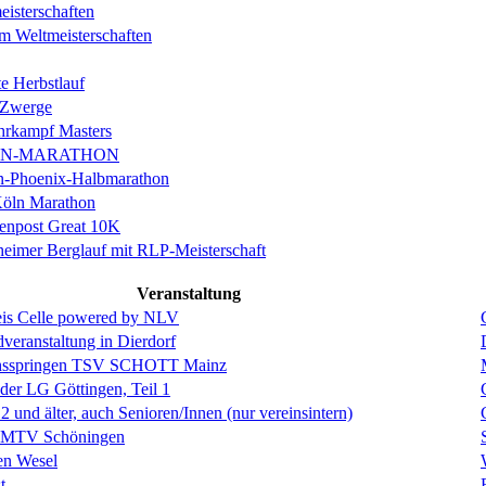
isterschaften
m Weltmeisterschaften
e Herbstlauf
 Zwerge
rkampf Masters
IN-MARATHON
en-Phoenix-Halbmarathon
Köln Marathon
enpost Great 10K
eimer Berglauf mit RLP-Meisterschaft
Veranstaltung
is Celle powered by NLV
eranstaltung in Dierdorf
hsspringen TSV SCHOTT Mainz
 der LG Göttingen, Teil 1
und älter, auch Senioren/Innen (nur vereinsintern)
s MTV Schöningen
en Wesel
t