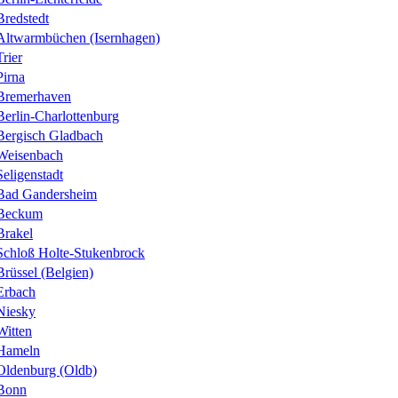
Bredstedt
Altwarmbüchen (Isernhagen)
Trier
Pirna
Bremerhaven
Berlin-Charlottenburg
Bergisch Gladbach
Weisenbach
Seligenstadt
Bad Gandersheim
Beckum
Brakel
Schloß Holte-Stukenbrock
Brüssel (Belgien)
Erbach
Niesky
Witten
Hameln
Oldenburg (Oldb)
Bonn