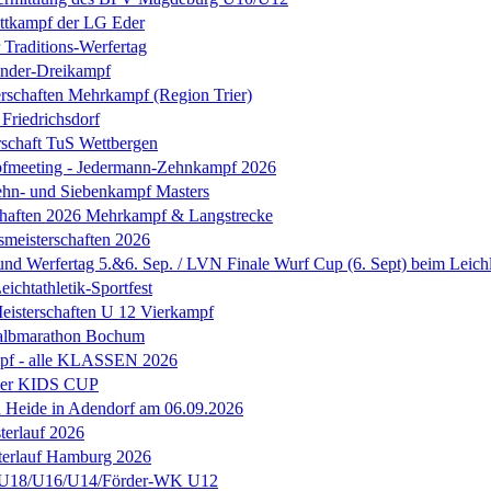
tkampf der LG Eder
 Traditions-Werfertag
inder-Dreikampf
rschaften Mehrkampf (Region Trier)
riedrichsdorf
rschaft TuS Wettbergen
fmeeting - Jedermann-Zehnkampf 2026
hn- und Siebenkampf Masters
chaften 2026 Mehrkampf & Langstrecke
smeisterschaften 2026
 und Werfertag 5.&6. Sep. / LVN Finale Wurf Cup (6. Sept) beim Leic
ichtathletik-Sportfest
Meisterschaften U 12 Vierkampf
albmarathon Bochum
f - alle KLASSEN 2026
ler KIDS CUP
h Heide in Adendorf am 06.09.2026
erlauf 2026
terlauf Hamburg 2026
U18/U16/U14/Förder-WK U12