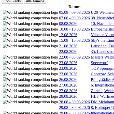
Top-Events
Alle Termine
Datum
05.08
-
09.08.2026
U20-Weltmeist
07.08
-
09.08.2026
38. Neustädte
08.08.2026
10. Nacht der
10.08
-
16.08.2026
Europameister
12.08.2026
Vilbeler Aben
15.08
-
16.08.2026
Sky's the Lim
21.08.2026
Lausanne | D
22.08.2026
35. Landesmei
22.08
-
03.09.2026
Masters Weltm
23.08.2026
Speerwurf
23.08.2026
TOP Sprungm
23.08.2026
Chorzów, Sch
26.08.2026
Pfungstädter 
27.08.2026
6. Internatio
27.08.2026
Zürich | Welt
28.08.2026
HLF-Wurfmee
28.08
-
30.08.2026
DM Mehrkamp
29.08
-
30.08.2026
8. Bottroper U
29.08
-
30.08.2026
International