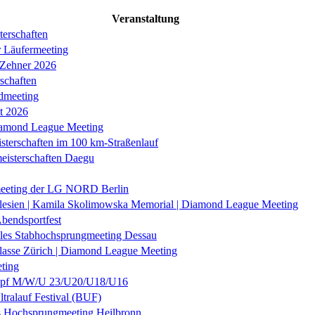
Veranstaltung
erschaften
r Läufermeeting
 Zehner 2026
schaften
dmeeting
it 2026
iamond League Meeting
sterschaften im 100 km-Straßenlauf
eisterschaften Daegu
eeting der LG NORD Berlin
lesien | Kamila Skolimowska Memorial | Diamond League Meeting
Abendsportfest
nales Stabhochsprungmeeting Dessau
klasse Zürich | Diamond League Meeting
ting
f M/W/U 23/U20/U18/U16
ltralauf Festival (BUF)
es Hochsprungmeeting Heilbronn