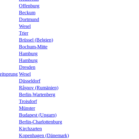
Offenburg
Beckum
Dortmund
Wesel
Trier
Brüssel (Belgien)
Bochum-Mitte
Hamburg
Hamburg
Dresden
eitsprung
Wesel
Düsseldorf
Râșnov (Rumänien)
Berlin-Wartenberg
Troisdorf
Münster
Budapest (Ungarn)
Berlin-Charlottenburg
Kirchzarten
Kopenhagen (Dänemark)