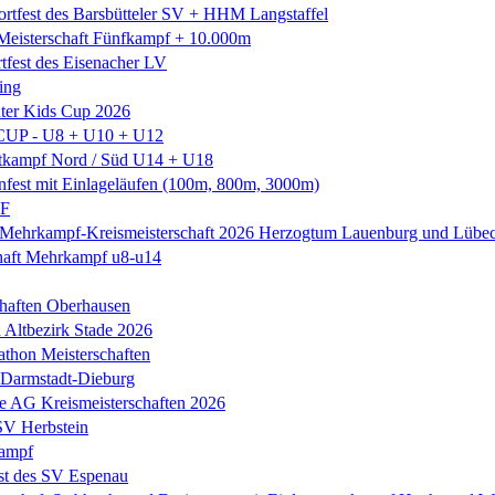
tfest des Barsbütteler SV + HHM Langstaffel
isterschaft Fünfkampf + 10.000m
rtfest des Eisenacher LV
ing
ter Kids Cup 2026
CUP - U8 + U10 + U12
ttkampf Nord / Süd U14 + U18
nfest mit Einlageläufen (100m, 800m, 3000m)
LF
 Mehrkampf-Kreismeisterschaft 2026 Herzogtum Lauenburg und Lübe
haft Mehrkampf u8-u14
chaften Oberhausen
h Altbezirk Stade 2026
thon Meisterschaften
Darmstadt-Dieburg
e AG Kreismeisterschaften 2026
 SV Herbstein
ampf
st des SV Espenau