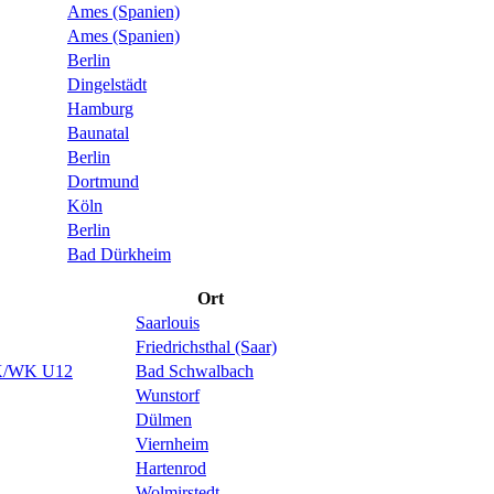
Ames (Spanien)
Ames (Spanien)
Berlin
Dingelstädt
Hamburg
Baunatal
Berlin
Dortmund
Köln
Berlin
Bad Dürkheim
Ort
Saarlouis
Friedrichsthal (Saar)
MK/WK U12
Bad Schwalbach
Wunstorf
Dülmen
Viernheim
Hartenrod
Wolmirstedt