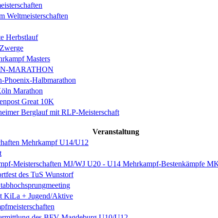
isterschaften
m Weltmeisterschaften
e Herbstlauf
 Zwerge
rkampf Masters
IN-MARATHON
en-Phoenix-Halbmarathon
Köln Marathon
enpost Great 10K
eimer Berglauf mit RLP-Meisterschaft
Veranstaltung
schaften Mehrkampf U14/U12
t
mpf-Meisterschaften MJ/WJ U20 - U14 Mehrkampf-Bestenkämpfe 
ortfest des TuS Wunstorf
Stabhochsprungmeeting
st KiLa + Jugend/Aktive
fmeisterschaften
nermittlung des BFV Magdeburg U10/U12