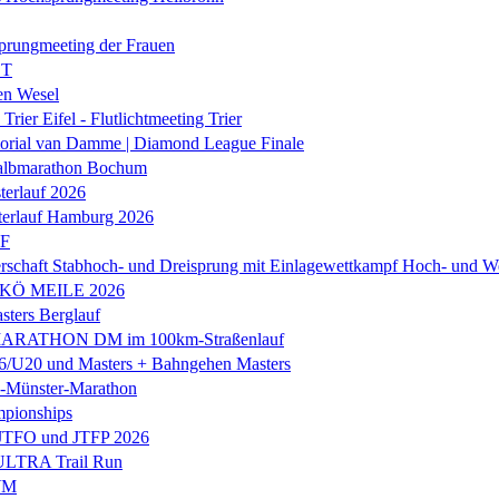
prungmeeting der Frauen
ST
en Wesel
Trier Eifel - Flutlichtmeeting Trier
orial van Damme | Diamond League Finale
albmarathon Bochum
erlauf 2026
terlauf Hamburg 2026
LF
rschaft Stabhoch- und Dreisprung mit Einlagewettkampf Hoch- und W
 KÖ MEILE 2026
ers Berglauf
ARATHON DM im 100km-Straßenlauf
U20 und Masters + Bahngehen Masters
k-Münster-Marathon
mpionships
 JTFO und JTFP 2026
 ULTRA Trail Run
WM