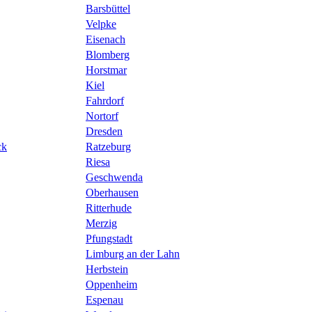
Barsbüttel
Velpke
Eisenach
Blomberg
Horstmar
Kiel
Fahrdorf
Nortorf
Dresden
ck
Ratzeburg
Riesa
Geschwenda
Oberhausen
Ritterhude
Merzig
Pfungstadt
Limburg an der Lahn
Herbstein
Oppenheim
Espenau