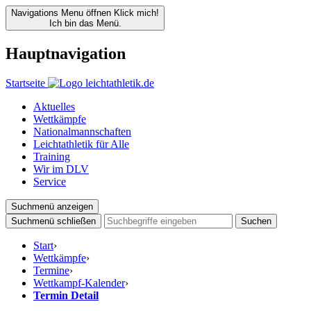
Navigations Menu öffnen
Klick mich!
Ich bin das Menü.
Hauptnavigation
Startseite
Aktuelles
Wettkämpfe
Nationalmannschaften
Leichtathletik für Alle
Training
Wir im DLV
Service
Suchmenü anzeigen
Suchmenü schließen
Suchen
Start
›
Wettkämpfe
›
Termine
›
Wettkampf-Kalender
›
Termin Detail