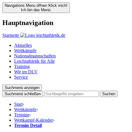
Navigations Menu öffnen
Klick mich!
Ich bin das Menü.
Hauptnavigation
Startseite
Aktuelles
Wettkämpfe
Nationalmannschaften
Leichtathletik für Alle
Training
Wir im DLV
Service
Suchmenü anzeigen
Suchmenü schließen
Suchen
Start
›
Wettkämpfe
›
Termine
›
Wettkampf-Kalender
›
Termin Detail