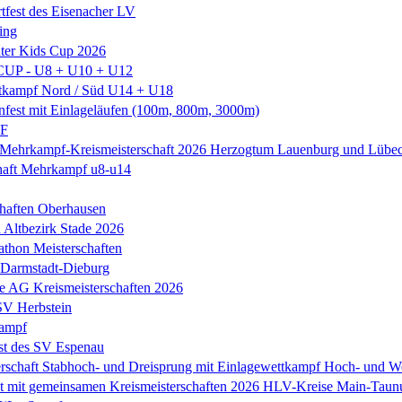
rtfest des Eisenacher LV
ing
ter Kids Cup 2026
CUP - U8 + U10 + U12
ttkampf Nord / Süd U14 + U18
nfest mit Einlageläufen (100m, 800m, 3000m)
LF
 Mehrkampf-Kreismeisterschaft 2026 Herzogtum Lauenburg und Lübe
haft Mehrkampf u8-u14
chaften Oberhausen
h Altbezirk Stade 2026
thon Meisterschaften
Darmstadt-Dieburg
e AG Kreismeisterschaften 2026
 SV Herbstein
ampf
st des SV Espenau
rschaft Stabhoch- und Dreisprung mit Einlagewettkampf Hoch- und W
st mit gemeinsamen Kreismeisterschaften 2026 HLV-Kreise Main-Tau