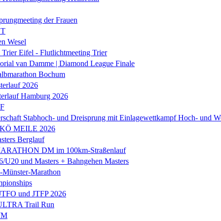
prungmeeting der Frauen
ST
en Wesel
Trier Eifel - Flutlichtmeeting Trier
orial van Damme | Diamond League Finale
albmarathon Bochum
erlauf 2026
terlauf Hamburg 2026
LF
rschaft Stabhoch- und Dreisprung mit Einlagewettkampf Hoch- und W
 KÖ MEILE 2026
ers Berglauf
ARATHON DM im 100km-Straßenlauf
U20 und Masters + Bahngehen Masters
k-Münster-Marathon
mpionships
 JTFO und JTFP 2026
 ULTRA Trail Run
WM