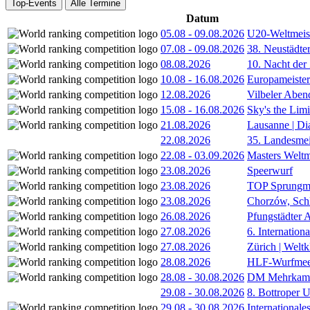
Top-Events
Alle Termine
Datum
05.08
-
09.08.2026
U20-Weltmeist
07.08
-
09.08.2026
38. Neustädte
08.08.2026
10. Nacht der
10.08
-
16.08.2026
Europameister
12.08.2026
Vilbeler Aben
15.08
-
16.08.2026
Sky's the Lim
21.08.2026
Lausanne | D
22.08.2026
35. Landesmei
22.08
-
03.09.2026
Masters Weltm
23.08.2026
Speerwurf
23.08.2026
TOP Sprungm
23.08.2026
Chorzów, Sch
26.08.2026
Pfungstädter 
27.08.2026
6. Internatio
27.08.2026
Zürich | Welt
28.08.2026
HLF-Wurfmee
28.08
-
30.08.2026
DM Mehrkamp
29.08
-
30.08.2026
8. Bottroper U
29.08
-
30.08.2026
International