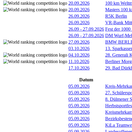
20.09.2026
100 km Weltme
20.09.2026
Masters 100 k
26.09.2026
R5K Berlin
26.09.2026
VR-Bank Mitt
26.09
-
27.09.2026
Fest der 1000
26.09
-
27.09.2026
DM Wurf-Meh
27.09.2026
BMW BERL
03.10.2026
13. Sparkass
04.10.2026
28. Generali 
11.10.2026
Berliner Morg
17.10.2026
29. Bad Dürkh
Datum
05.09.2026
Kreis-Mehrka
05.09.2026
27. Schülersp
05.09.2026
8. Dülmener 
05.09.2026
Herbstsportfe
05.09.2026
Kreismehrkamp
05.09.2026
Bezirksbeste
05.09.2026
KiLa Teamwet
05.09.2026
Landesoffener