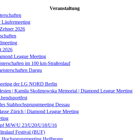
Veranstaltung
erschaften
r Läufermeeting
 Zehner 2026
schaften
dmeeting
it 2026
iamond League Meeting
sterschaften im 100 km-Straßenlauf
eisterschaften Daegu
eeting der LG NORD Berlin
lesien | Kamila Skolimowska Memorial | Diamond League Meeting
Abendsportfest
nales Stabhochsprungmeeting Dessau
klasse Zürich | Diamond League Meeting
ting
f M/W/U 23/U20/U18/U16
ltralauf Festival (BUF)
es Hochsprungmeeting Heilbronn