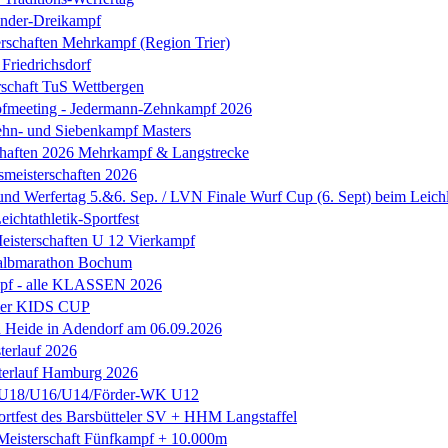
inder-Dreikampf
rschaften Mehrkampf (Region Trier)
riedrichsdorf
rschaft TuS Wettbergen
fmeeting - Jedermann-Zehnkampf 2026
hn- und Siebenkampf Masters
chaften 2026 Mehrkampf & Langstrecke
smeisterschaften 2026
 und Werfertag 5.&6. Sep. / LVN Finale Wurf Cup (6. Sept) beim Leic
ichtathletik-Sportfest
Meisterschaften U 12 Vierkampf
albmarathon Bochum
f - alle KLASSEN 2026
ler KIDS CUP
h Heide in Adendorf am 06.09.2026
erlauf 2026
terlauf Hamburg 2026
U18/U16/U14/Förder-WK U12
tfest des Barsbütteler SV + HHM Langstaffel
isterschaft Fünfkampf + 10.000m