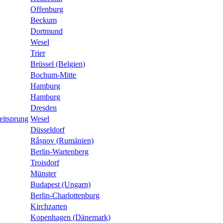
Offenburg
Beckum
Dortmund
Wesel
Trier
Brüssel (Belgien)
Bochum-Mitte
Hamburg
Hamburg
Dresden
eitsprung
Wesel
Düsseldorf
Râșnov (Rumänien)
Berlin-Wartenberg
Troisdorf
Münster
Budapest (Ungarn)
Berlin-Charlottenburg
Kirchzarten
Kopenhagen (Dänemark)