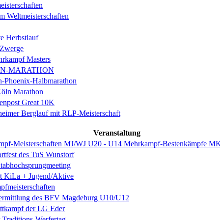
isterschaften
m Weltmeisterschaften
e Herbstlauf
 Zwerge
rkampf Masters
IN-MARATHON
en-Phoenix-Halbmarathon
Köln Marathon
enpost Great 10K
eimer Berglauf mit RLP-Meisterschaft
Veranstaltung
mpf-Meisterschaften MJ/WJ U20 - U14 Mehrkampf-Bestenkämpfe 
ortfest des TuS Wunstorf
Stabhochsprungmeeting
st KiLa + Jugend/Aktive
fmeisterschaften
nermittlung des BFV Magdeburg U10/U12
tkampf der LG Eder
 Traditions-Werfertag