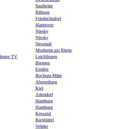
Saulheim
Bitburg
Friedrichsdorf
Hannover
Niesky
Niesky
Neustadt
Monheim am Rhein
hlinger TV
Leichlingen
Bremen
Emden
Bochum-Mitte
Ahrensburg
Kiel
Adendorf
Hamburg
Hamburg
Kreuztal
Barsbüttel
Velpke