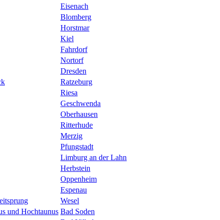
Eisenach
Blomberg
Horstmar
Kiel
Fahrdorf
Nortorf
Dresden
ck
Ratzeburg
Riesa
Geschwenda
Oberhausen
Ritterhude
Merzig
Pfungstadt
Limburg an der Lahn
Herbstein
Oppenheim
Espenau
eitsprung
Wesel
nus und Hochtaunus
Bad Soden