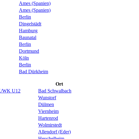
Ames (Spanien)
Ames (Spanien)
Berlin
Dingelstädt
Hamburg
Baunatal
Berlin
Dortmund
Köln
Berlin
Bad Dürkheim
Ort
MK/WK U12
Bad Schwalbach
Wunstorf
Dülmen
Viernheim
Hartenrod
Wolmirstedt
Allendorf (Eder)
Heuchelheim