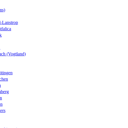
ms)
-Lanstrop
tfalica
k
n
ch (Vogtland)
itingen
chen
n
nberg
n
en
ters