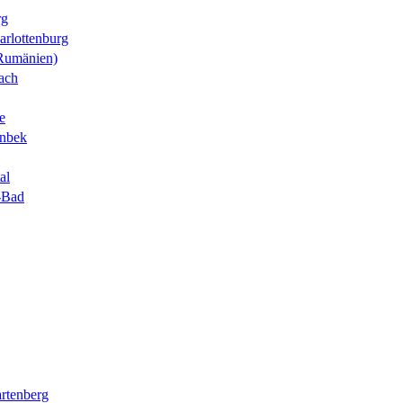
rg
arlottenburg
Rumänien)
nach
e
nbek
al
r-Bad
rtenberg