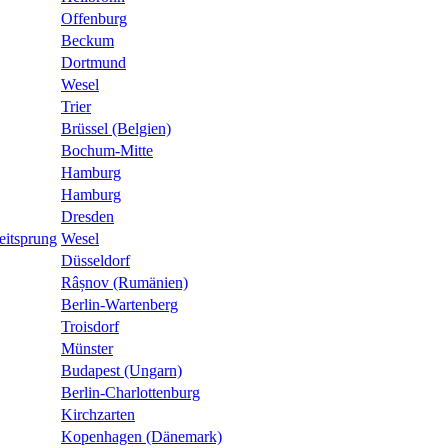
Offenburg
Beckum
Dortmund
Wesel
Trier
Brüssel (Belgien)
Bochum-Mitte
Hamburg
Hamburg
Dresden
eitsprung
Wesel
Düsseldorf
Râșnov (Rumänien)
Berlin-Wartenberg
Troisdorf
Münster
Budapest (Ungarn)
Berlin-Charlottenburg
Kirchzarten
Kopenhagen (Dänemark)