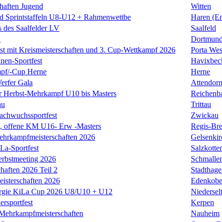
chaften Jugend
Witten
d Sprintstaffeln U8-U12 + Rahmenwettbe
Haren (E
 des Saalfelder LV
Saalfeld
n
Dortmund
est mit Kreismeisterschaften und 3. Cup-Wettkampf 2026
Porta Wes
nnen-Sportfest
Havixbec
pf/-Cup Herne
Herne
erfer Gala
Attendor
r Herbst-Mehrkampf U10 bis Masters
Reichenba
au
Trittau
achwuchssportfest
Zwickau
offene KM U16- Erw -Masters
Regis-Bre
ehrkampfmeisterschaften 2026
Gelsenkir
La-Sportfest
Salzkotte
erbstmeeting 2026
Schmalle
haften 2026 Teil 2
Stadthage
isterschaften 2026
Edenkob
rgie KiLa Cup 2026 U8/U10 + U12
Niedersel
ersportfest
Kerpen
Mehrkampfmeisterschaften
Nauheim