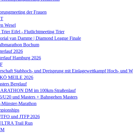
prungmeeting der Frauen
ST
en Wesel
Trier Eifel - Flutlichtmeeting Trier
orial van Damme | Diamond League Finale
albmarathon Bochum
erlauf 2026
terlauf Hamburg 2026
LF
rschaft Stabhoch- und Dreisprung mit Einlagewettkampf Hoch- und W
 KÖ MEILE 2026
ers Berglauf
ARATHON DM im 100km-Straßenlauf
U20 und Masters + Bahngehen Masters
k-Münster-Marathon
mpionships
 JTFO und JTFP 2026
 ULTRA Trail Run
WM