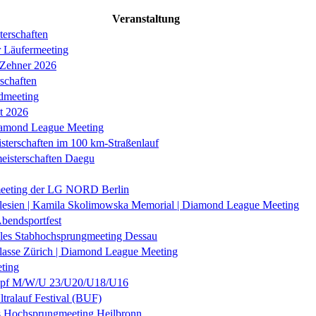
Veranstaltung
erschaften
r Läufermeeting
 Zehner 2026
schaften
dmeeting
it 2026
iamond League Meeting
sterschaften im 100 km-Straßenlauf
eisterschaften Daegu
eeting der LG NORD Berlin
lesien | Kamila Skolimowska Memorial | Diamond League Meeting
Abendsportfest
nales Stabhochsprungmeeting Dessau
klasse Zürich | Diamond League Meeting
ting
f M/W/U 23/U20/U18/U16
ltralauf Festival (BUF)
es Hochsprungmeeting Heilbronn