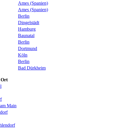
Ames (Spanien)
Ames (Spanien)
Berlin
Dingelstädt
Hamburg
Baunatal
Berlin
Dortmund
Köln
Berlin
Bad Dürkheim
Ort
l
f
 am Main
sdorf
hlendorf