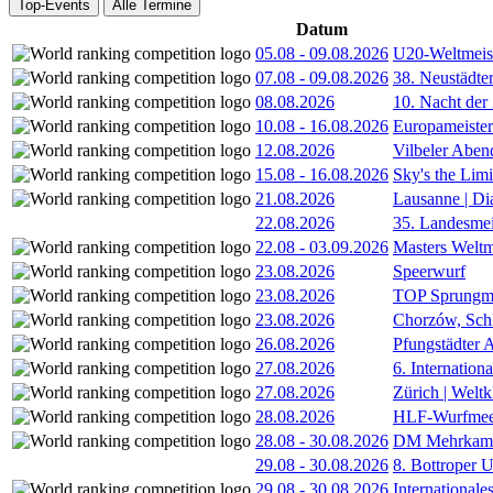
Top-Events
Alle Termine
Datum
05.08
-
09.08.2026
U20-Weltmeist
07.08
-
09.08.2026
38. Neustädte
08.08.2026
10. Nacht der
10.08
-
16.08.2026
Europameister
12.08.2026
Vilbeler Aben
15.08
-
16.08.2026
Sky's the Lim
21.08.2026
Lausanne | D
22.08.2026
35. Landesmei
22.08
-
03.09.2026
Masters Weltm
23.08.2026
Speerwurf
23.08.2026
TOP Sprungm
23.08.2026
Chorzów, Sch
26.08.2026
Pfungstädter 
27.08.2026
6. Internatio
27.08.2026
Zürich | Welt
28.08.2026
HLF-Wurfmee
28.08
-
30.08.2026
DM Mehrkamp
29.08
-
30.08.2026
8. Bottroper U
29.08
-
30.08.2026
International