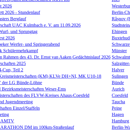
t 2026
Westerbu
ett 2026 - Stundenlauf
Berlin-Ch
ers Berglauf
Râșnov (
rschaft UAC Kulmbach e. V. am 11.09.2026
Stadtstei
 Wurf- und Sprungtag
Ehingen
est 2026
Buxtehud
eker Werfer- und Springerabend
Schwarze
k Schülermehrkampf
Münster
 Rahmen des 43. Dr. Ernst van Aaken Gedächtnislauf 2026
Schwalmt
rschaften 2025
Salzgitte
-Cup, Teil 2
Halver
Kreismeisterschaften (KM) KLVe DH+NI, MK U10-18
Sulingen
" der LG Bünde-Löhne
Bünde
l Bezirksmeisterschaften Weser-Ems
Aurich
eisterschaften des FLVW-Kreises Ahaus-Coesfeld
Coesfeld
und Jugendmeeting
Taucha
haften Einzel/Staffeln
Peine
eting
Hagen
s AMTV
Hamburg
ARATHON DM im 100km-Straßenlauf
Berlin-Wa