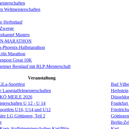
isterschaften
m Weltmeisterschaften
e Herbstlauf
 Zwerge
rkampf Masters
IN-MARATHON
en-Phoenix-Halbmarathon
Köln Marathon
enpost Great 10K
eimer Berglauf mit RLP-Meisterschaft
Veranstaltung
KiLa-Sportfest
Bad Vilbe
e Langstaffelmeisterschaften
Herbstein
 KÖ MEILE 2026
Düsseldor
isterschaften U 12 - U 14
Frankfurt
sportfets U16, U14 und U12
Friedrich
 der LG Göttingen, Teil 2
Göttingen
t
Berlin-Ze
reis-Staffelmeisterschaften Kiel/Plön
Kiel