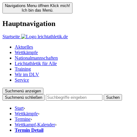
Navigations Menu öffnen
Klick mich!
Ich bin das Menü.
Hauptnavigation
Startseite
Aktuelles
Wettkämpfe
Nationalmannschaften
Leichtathletik für Alle
Training
Wir im DLV
Service
Suchmenü anzeigen
Suchmenü schließen
Suchen
Start
›
Wettkämpfe
›
Termine
›
Wettkampf-Kalender
›
Termin Detail