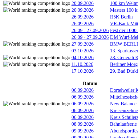
20.09.2026
100 km Weltme
20.09.2026
Masters 100 k
26.09.2026
R5K Berlin
26.09.2026
VR-Bank Mitt
26.09
-
27.09.2026
Fest der 1000
26.09
-
27.09.2026
DM Wurf-Meh
27.09.2026
BMW BERL
03.10.2026
13. Sparkass
04.10.2026
28. Generali 
11.10.2026
Berliner Morg
17.10.2026
29. Bad Dürkh
Datum
06.09.2026
Dortelweiler 
06.09.2026
Mittelhessisch
06.09.2026
New Balance
06.09.2026
Kreiseinzelme
06.09.2026
Kreis Schüler
08.09.2026
Bahnlaufserie
09.09.2026
Abendsportfes
09.09.2026
Landesoffene K