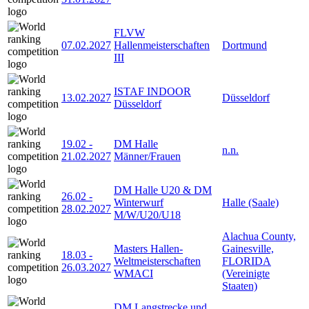
FLVW
07.02.2027
Hallenmeisterschaften
Dortmund
III
ISTAF INDOOR
13.02.2027
Düsseldorf
Düsseldorf
19.02
-
DM Halle
n.n.
21.02.2027
Männer/Frauen
DM Halle U20 & DM
26.02
-
Winterwurf
Halle (Saale)
28.02.2027
M/W/U20/U18
Alachua County,
Masters Hallen-
Gainesville,
18.03
-
Weltmeisterschaften
FLORIDA
26.03.2027
WMACI
(Vereinigte
Staaten)
DM Langstrecke und