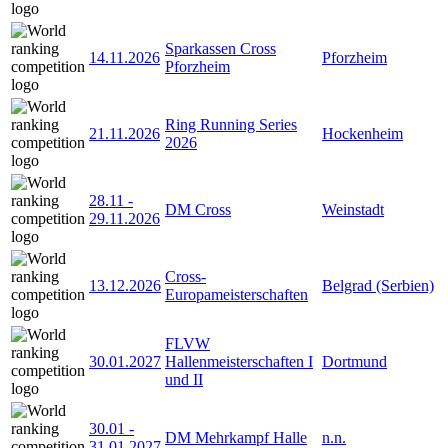
Sparkassen Cross
14.11.2026
Pforzheim
Pforzheim
Ring Running Series
21.11.2026
Hockenheim
2026
28.11
-
DM Cross
Weinstadt
29.11.2026
Cross-
13.12.2026
Belgrad (Serbien)
Europameisterschaften
FLVW
30.01.2027
Hallenmeisterschaften I
Dortmund
und II
30.01
-
DM Mehrkampf Halle
n.n.
31.01.2027