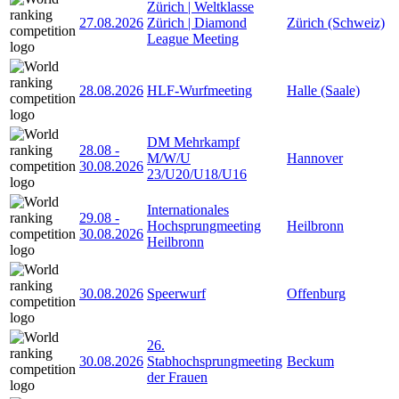
Zürich | Weltklasse
27.08.2026
Zürich | Diamond
Zürich (Schweiz)
League Meeting
28.08.2026
HLF-Wurfmeeting
Halle (Saale)
DM Mehrkampf
28.08
-
M/W/U
Hannover
30.08.2026
23/U20/U18/U16
Internationales
29.08
-
Hochsprungmeeting
Heilbronn
30.08.2026
Heilbronn
30.08.2026
Speerwurf
Offenburg
26.
30.08.2026
Stabhochsprungmeeting
Beckum
der Frauen