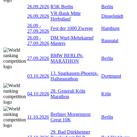
26.09.2026
R5K Berlin
Berlin
VR-Bank Mitte
26.09.2026
Dingelstädt
Herbstlauf
26.09
-
Fest der 1000 Zwerge
Hamburg
27.09.2026
26.09
-
DM Wurf-Mehrkampf
Baunatal
27.09.2026
Masters
BMW BERLIN-
27.09.2026
Berlin
MARATHON
13. Sparkassen-Phoenix-
03.10.2026
Dortmund
Halbmarathon
28. Generali Köln
04.10.2026
Köln
Marathon
Berliner Morgenpost
11.10.2026
Berlin
Great 10K
29. Bad Dürkheimer