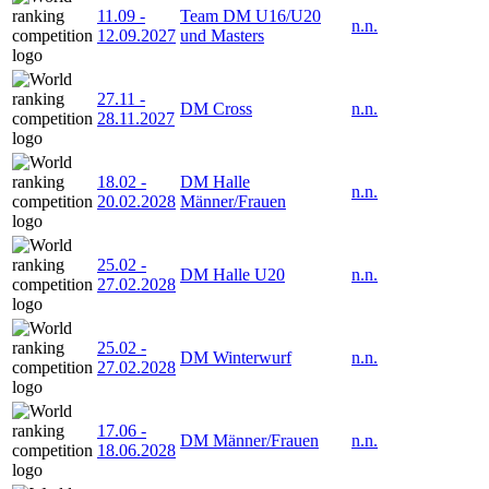
11.09
-
Team DM U16/U20
n.n.
12.09.2027
und Masters
27.11
-
DM Cross
n.n.
28.11.2027
18.02
-
DM Halle
n.n.
20.02.2028
Männer/Frauen
25.02
-
DM Halle U20
n.n.
27.02.2028
25.02
-
DM Winterwurf
n.n.
27.02.2028
17.06
-
DM Männer/Frauen
n.n.
18.06.2028