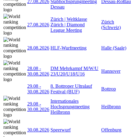
27.08.2026
Stabhochsprungmeeting
Dessau-Roßlau
Dessau
Zürich | Weltklasse
Zürich
27.08.2026
Zürich | Diamond
(Schweiz)
League Meeting
28.08.2026
HLF-Wurfmeeting
Halle (Saale)
28.08
-
DM Mehrkampf M/W/U
Hannover
30.08.2026
23/U20/U18/U16
29.08
-
8. Bottroper Ultralauf
Bottrop
30.08.2026
Festival (BUF)
Internationales
29.08
-
Hochsprungmeeting
Heilbronn
30.08.2026
Heilbronn
30.08.2026
Speerwurf
Offenburg