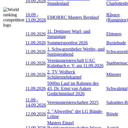
10.09.2026
Stundenlauf
Charlottenb
10.09
-
Râșnov
EMORRC Masters Berglauf
13.09.2026
(Rumänien)
11. Dettinger Wurf- und
11.09.2026
Ehingen
Sprungtag
11.09.2026
Sommersportfest 2026
Buxtehude
1. Schwarzenbeker Werfer- und
11.09.2026
Schwarzen
Springerabend
Vereinsmeisterschaft UAC
11.09.2026
Stadtsteina
Kulmbach e. V. am 11.09.2026
2. TV Wolbeck
11.09.2026
Münster
Schülermehrkampf
5000m Lauf im Rahmen des
11.09.2026
43. Dr. Ernst van Aaken
Schwalmtal
Gedächtnislauf 2026
11.09
-
Vereinsmeisterschaften 2025
Salzgitter-
14.09.2026
2. "Abwerfen" der LG Bünde-
12.09.2026
Bünde
Löhne
Masters Einzel
12.09.2026
Bezirksmeisterschaften Weser-
Aurich