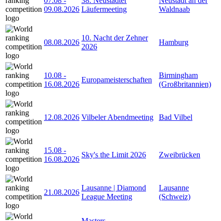
07.08
-
38. Neustädter
Neustadt an der
09.08.2026
Läufermeeting
Waldnaab
10. Nacht der Zehner
08.08.2026
Hamburg
2026
10.08
-
Birmingham
Europameisterschaften
16.08.2026
(Großbritannien)
12.08.2026
Vilbeler Abendmeeting
Bad Vilbel
15.08
-
Sky's the Limit 2026
Zweibrücken
16.08.2026
Lausanne | Diamond
Lausanne
21.08.2026
League Meeting
(Schweiz)
Masters