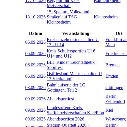
17.10.2026
Berglauf mit RLP-
Bad Dürkheim
Meisterschaft
15. Spannrit Volks- und
18.10.2026
Straßenlauf TSG
Kleinostheim
Kleinostheim
Datum
Veranstaltung
Ort
Kreiseinzelmeisterschaften U
Frankfurt a
06.09.2026
12 - U 14
Main
Kreis Schülersportfets U16,
06.09.2026
Friedrichsd
U14 und U12
BLT Kinder-Leichtathletik-
06.09.2026
Bremen
Sportfest
Ostfriesland Meisterschaften U
06.09.2026
Emden
12 Vierkampf
Bahnlaufserie der LG
08.09.2026
Göttingen
Göttingen, Teil 2
Berlin-
09.09.2026
Abendsportfest
Zehlendorf
Landesoffene Kreis-
09.09.2026
Kiel
Staffelmeisterschaften Kiel/Plön
09.09.2026
Abendsportfest 2026
Westerburg
Stadion-Quartett 2026 -
Berlin-