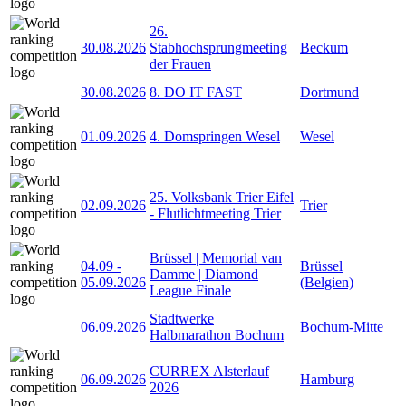
26.
30.08.2026
Stabhochsprungmeeting
Beckum
der Frauen
30.08.2026
8. DO IT FAST
Dortmund
01.09.2026
4. Domspringen Wesel
Wesel
25. Volksbank Trier Eifel
02.09.2026
Trier
- Flutlichtmeeting Trier
Brüssel | Memorial van
04.09
-
Brüssel
Damme | Diamond
05.09.2026
(Belgien)
League Finale
Stadtwerke
06.09.2026
Bochum-Mitte
Halbmarathon Bochum
CURREX Alsterlauf
06.09.2026
Hamburg
2026