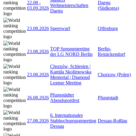
22.08
-
Daegu
Weltmeisterschaften
03.09.2026
(Südkorea)
Daegu
23.08.2026
Speerwurf
Offenburg
TOP Sprungmeeting
Berlin-
23.08.2026
der LG NORD Berlin
Reinickendorf
Chorzów, Schlesien |
Kamila Skolimowska
23.08.2026
Chorzow (Polen)
Memorial | Diamond
League Meeting
Pfungstädter
26.08.2026
Pfungstadt
Abendsportfest
6. Internationales
27.08.2026
Stabhochsprungmeeting
Dessau-Roßlau
Dessau