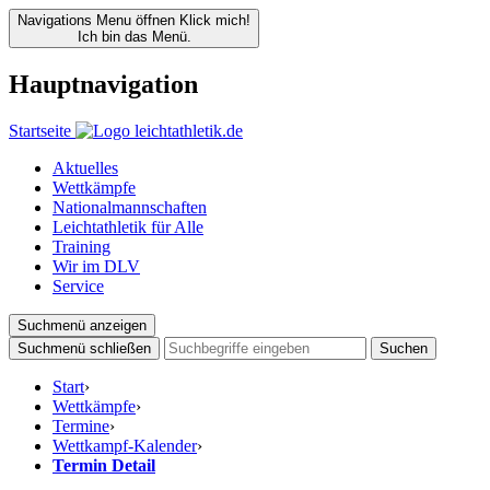
Navigations Menu öffnen
Klick mich!
Ich bin das Menü.
Hauptnavigation
Startseite
Aktuelles
Wettkämpfe
Nationalmannschaften
Leichtathletik für Alle
Training
Wir im DLV
Service
Suchmenü anzeigen
Suchmenü schließen
Suchen
Start
›
Wettkämpfe
›
Termine
›
Wettkampf-Kalender
›
Termin Detail