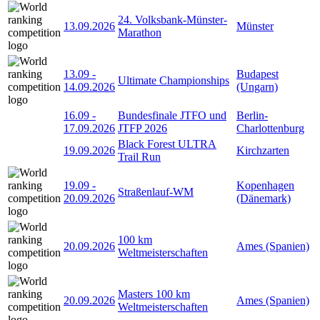
24. Volksbank-Münster-
13.09.2026
Münster
Marathon
13.09
-
Budapest
Ultimate Championships
14.09.2026
(Ungarn)
16.09
-
Bundesfinale JTFO und
Berlin-
17.09.2026
JTFP 2026
Charlottenburg
Black Forest ULTRA
19.09.2026
Kirchzarten
Trail Run
19.09
-
Kopenhagen
Straßenlauf-WM
20.09.2026
(Dänemark)
100 km
20.09.2026
Ames (Spanien)
Weltmeisterschaften
Masters 100 km
20.09.2026
Ames (Spanien)
Weltmeisterschaften