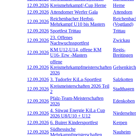
12.09.2026
Kreismehrkampf/-Cup Herne
Herne
12.09.2026
Attendorner Werfer Gala
Attendorn
Reichenbacher Herbst-
Reichenbac
12.09.2026
Mehrkampf U10 bis Masters
(Vogtland)
12.09.2026
Sportfest Trittau
Trittau
23. Offenes
12.09.2026
Zwickau
Nachwuchssportfest
KM U12-U14, offene KM
Regis-
12.09.2026
U16- Erw -Masters
Breitingen
offene
12.09.2026
Kreismehrkampfmeisterschaften
Gelsenkirc
2026
12.09.2026
3. Tudorfer KiLa-Sportfest
Salzkotten
Kreismeisterschaften 2026 Teil
12.09.2026
Stadthagen
2
Pfalz-Team-Meisterschaften
12.09.2026
Edenkoben
2026
4. Süwag Energie KiLa Cup
12.09.2026
Niederselter
2026 U8/U10 + U12
12.09.2026
6. Buirer Kindersportfest
Kerpen
Südhessische
12.09.2026
Nauheim
Mehrkampfmeisterschaften