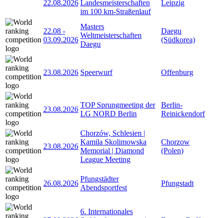
22.08.2026
Landesmeisterschaften
Leipzig
im 100 km-Straßenlauf
Masters
22.08
-
Daegu
Weltmeisterschaften
03.09.2026
(Südkorea)
Daegu
23.08.2026
Speerwurf
Offenburg
TOP Sprungmeeting der
Berlin-
23.08.2026
LG NORD Berlin
Reinickendorf
Chorzów, Schlesien |
Kamila Skolimowska
Chorzow
23.08.2026
Memorial | Diamond
(Polen)
League Meeting
Pfungstädter
26.08.2026
Pfungstadt
Abendsportfest
6. Internationales