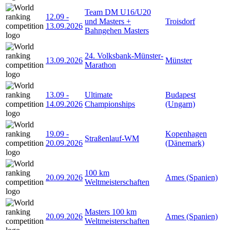
Team DM U16/U20
12.09
-
und Masters +
Troisdorf
13.09.2026
Bahngehen Masters
24. Volksbank-Münster-
13.09.2026
Münster
Marathon
13.09
-
Ultimate
Budapest
14.09.2026
Championships
(Ungarn)
19.09
-
Kopenhagen
Straßenlauf-WM
20.09.2026
(Dänemark)
100 km
20.09.2026
Ames (Spanien)
Weltmeisterschaften
Masters 100 km
20.09.2026
Ames (Spanien)
Weltmeisterschaften