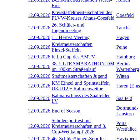
Ems
Kreisstaffelmeisterschaften des
12.09.2026
Coesfeld
FLVW-Kreises Ahaus-Coesfeld
26. Schüler- und
12.09.2026
Taucha
Jugendmeeting
12.09.2026
11. Herbst-Meeting
Hagen
Kreismeisterschaften
12.09.2026
Peine
Einzel/Staffeln
12.09.2026
KiLa Cup des AMTV
Hamburg
38. ULTRAMARATHON DM
Berlin-
12.09.2026
im 100km-Straßenlauf
Wartenberg
12.09.2026
Stadtmeisterschaften Jugend
Witten
KM Einzel und Sprintstaffeln
12.09.2026
Haren (Ems
U8-U12 + Rahmenwettbe
Bahnabschluss des Saalfelder
12.09.2026
Saalfeld
LV
Dortmund-
12.09.2026
End of Season
Lanstrop
Schülersportfest mit
Porta
12.09.2026
Kreismeisterschaften und 3.
Westfalica
Cup-Wettkampf 2026
12.09.2026
46. Schüler*innen-Sportfest
Havixbeck