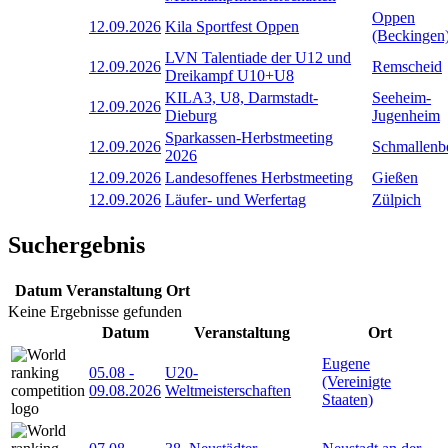
Oppen
12.09.2026
Kila Sportfest Oppen
(Beckingen
LVN Talentiade der U12 und
12.09.2026
Remscheid
Dreikampf U10+U8
KILA3, U8, Darmstadt-
Seeheim-
12.09.2026
Dieburg
Jugenheim
Sparkassen-Herbstmeeting
12.09.2026
Schmallenb
2026
12.09.2026
Landesoffenes Herbstmeeting
Gießen
12.09.2026
Läufer- und Werfertag
Zülpich
Suchergebnis
Datum
Veranstaltung
Ort
Keine Ergebnisse gefunden
Datum
Veranstaltung
Ort
Eugene
05.08
-
U20-
(Vereinigte
09.08.2026
Weltmeisterschaften
Staaten)