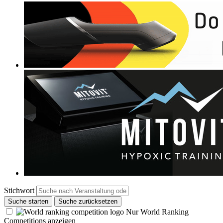
Stichwort
Suche starten
Suche zurücksetzen
Nur World Ranking
Competitions anzeigen