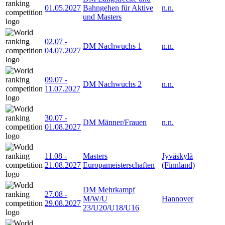
01.05.2027
Bahngehen für Aktive
n.n.
und Masters
02.07
-
DM Nachwuchs 1
n.n.
04.07.2027
09.07
-
DM Nachwuchs 2
n.n.
11.07.2027
30.07
-
DM Männer/Frauen
n.n.
01.08.2027
11.08
-
Masters
Jyväskylä
21.08.2027
Europameisterschaften
(Finnland)
DM Mehrkampf
27.08
-
M/W/U
Hannover
29.08.2027
23/U20/U18/U16