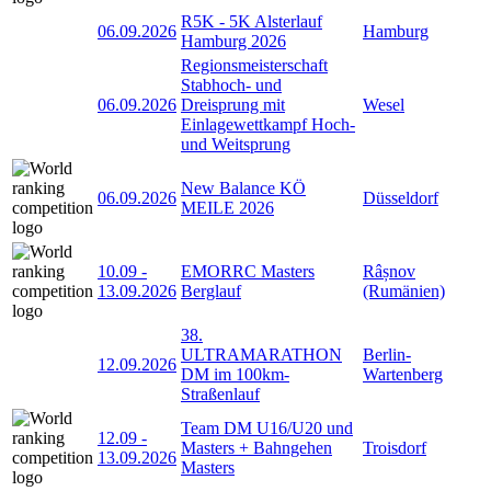
R5K - 5K Alsterlauf
06.09.2026
Hamburg
Hamburg 2026
Regionsmeisterschaft
Stabhoch- und
06.09.2026
Dreisprung mit
Wesel
Einlagewettkampf Hoch-
und Weitsprung
New Balance KÖ
06.09.2026
Düsseldorf
MEILE 2026
10.09
-
EMORRC Masters
Râșnov
13.09.2026
Berglauf
(Rumänien)
38.
ULTRAMARATHON
Berlin-
12.09.2026
DM im 100km-
Wartenberg
Straßenlauf
Team DM U16/U20 und
12.09
-
Masters + Bahngehen
Troisdorf
13.09.2026
Masters