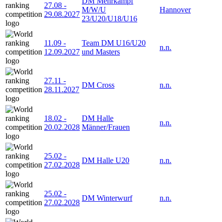
DM Mehrkampf
27.08
-
M/W/U
Hannover
29.08.2027
23/U20/U18/U16
11.09
-
Team DM U16/U20
n.n.
12.09.2027
und Masters
27.11
-
DM Cross
n.n.
28.11.2027
18.02
-
DM Halle
n.n.
20.02.2028
Männer/Frauen
25.02
-
DM Halle U20
n.n.
27.02.2028
25.02
-
DM Winterwurf
n.n.
27.02.2028