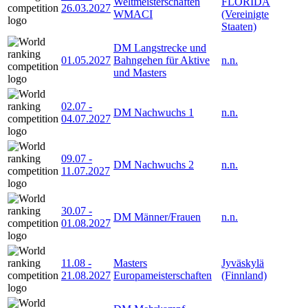
Weltmeisterschaften
FLORIDA
26.03.2027
WMACI
(Vereinigte
Staaten)
DM Langstrecke und
01.05.2027
Bahngehen für Aktive
n.n.
und Masters
02.07
-
DM Nachwuchs 1
n.n.
04.07.2027
09.07
-
DM Nachwuchs 2
n.n.
11.07.2027
30.07
-
DM Männer/Frauen
n.n.
01.08.2027
11.08
-
Masters
Jyväskylä
21.08.2027
Europameisterschaften
(Finnland)