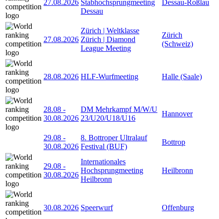
27.08.2026
Stabhochsprungmeeting
Dessau-Roßlau
Dessau
Zürich | Weltklasse
Zürich
27.08.2026
Zürich | Diamond
(Schweiz)
League Meeting
28.08.2026
HLF-Wurfmeeting
Halle (Saale)
28.08
-
DM Mehrkampf M/W/U
Hannover
30.08.2026
23/U20/U18/U16
29.08
-
8. Bottroper Ultralauf
Bottrop
30.08.2026
Festival (BUF)
Internationales
29.08
-
Hochsprungmeeting
Heilbronn
30.08.2026
Heilbronn
30.08.2026
Speerwurf
Offenburg