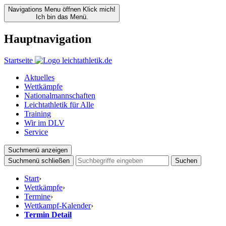
Navigations Menu öffnen
Klick mich!
Ich bin das Menü.
Hauptnavigation
Startseite
Aktuelles
Wettkämpfe
Nationalmannschaften
Leichtathletik für Alle
Training
Wir im DLV
Service
Suchmenü anzeigen
Suchmenü schließen
Suchen
Start
›
Wettkämpfe
›
Termine
›
Wettkampf-Kalender
›
Termin Detail