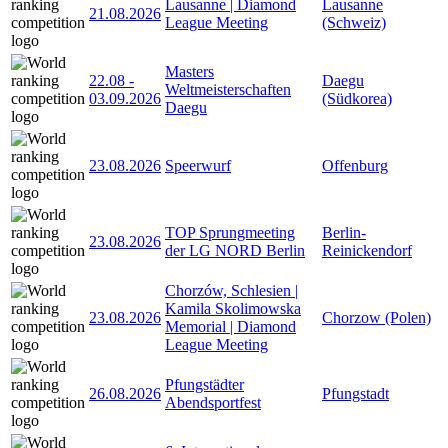
Lausanne | Diamond
Lausanne
21.08.2026
League Meeting
(Schweiz)
Masters
22.08
-
Daegu
Weltmeisterschaften
03.09.2026
(Südkorea)
Daegu
23.08.2026
Speerwurf
Offenburg
TOP Sprungmeeting
Berlin-
23.08.2026
der LG NORD Berlin
Reinickendorf
Chorzów, Schlesien |
Kamila Skolimowska
23.08.2026
Chorzow (Polen)
Memorial | Diamond
League Meeting
Pfungstädter
26.08.2026
Pfungstadt
Abendsportfest