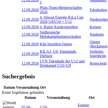
12.09.2026
Stadthagen
2
Pfalz-Team-Meisterschaften
12.09.2026
Edenkoben
2026
4. Süwag Energie KiLa Cup
12.09.2026
Niederselter
2026 U8/U10 + U12
12.09.2026
6. Buirer Kindersportfest
Kerpen
Südhessische
12.09.2026
Nauheim
Mehrkampfmeisterschaften
Oppen
12.09.2026
Kila Sportfest Oppen
(Beckingen
KILA3, U8, Darmstadt-
Seeheim-
12.09.2026
Dieburg
Jugenheim
LVN Talentiade der U12 und
12.09.2026
Remscheid
Dreikampf U10+U8
Suchergebnis
Datum
Veranstaltung
Ort
Keine Ergebnisse gefunden
Datum
Veranstaltung
Ort
Eugene
05.08
-
U20-