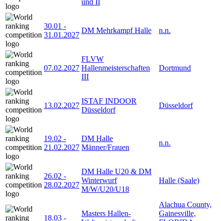
und II
30.01
-
DM Mehrkampf Halle
n.n.
31.01.2027
FLVW
07.02.2027
Hallenmeisterschaften
Dortmund
III
ISTAF INDOOR
13.02.2027
Düsseldorf
Düsseldorf
19.02
-
DM Halle
n.n.
21.02.2027
Männer/Frauen
DM Halle U20 & DM
26.02
-
Winterwurf
Halle (Saale)
28.02.2027
M/W/U20/U18
Alachua County,
Masters Hallen-
Gainesville,
18.03
-