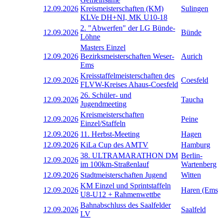
12.09.2026
Kreismeisterschaften (KM)
Sulingen
KLVe DH+NI, MK U10-18
2. "Abwerfen" der LG Bünde-
12.09.2026
Bünde
Löhne
Masters Einzel
12.09.2026
Bezirksmeisterschaften Weser-
Aurich
Ems
Kreisstaffelmeisterschaften des
12.09.2026
Coesfeld
FLVW-Kreises Ahaus-Coesfeld
26. Schüler- und
12.09.2026
Taucha
Jugendmeeting
Kreismeisterschaften
12.09.2026
Peine
Einzel/Staffeln
12.09.2026
11. Herbst-Meeting
Hagen
12.09.2026
KiLa Cup des AMTV
Hamburg
38. ULTRAMARATHON DM
Berlin-
12.09.2026
im 100km-Straßenlauf
Wartenberg
12.09.2026
Stadtmeisterschaften Jugend
Witten
KM Einzel und Sprintstaffeln
12.09.2026
Haren (Ems
U8-U12 + Rahmenwettbe
Bahnabschluss des Saalfelder
12.09.2026
Saalfeld
LV