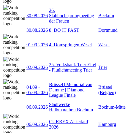
26.
30.08.2026
Stabhochsprungmeeting
Beckum
der Frauen
30.08.2026
8. DO IT FAST
Dortmund
01.09.2026
4. Domspringen Wesel
Wesel
25. Volksbank Trier Eifel
02.09.2026
Trier
- Flutlichtmeeting Trier
Brüssel | Memorial van
04.09
-
Brüssel
Damme | Diamond
05.09.2026
(Belgien)
League Finale
Stadtwerke
06.09.2026
Bochum-Mitte
Halbmarathon Bochum
CURREX Alsterlauf
06.09.2026
Hamburg
2026