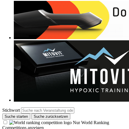
Stichwort
Suche starten
Suche zurücksetzen
Nur World Ranking
Competitions anzeigen