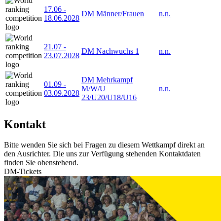
17.06
-
DM Männer/Frauen
n.n.
18.06.2028
21.07
-
DM Nachwuchs 1
n.n.
23.07.2028
DM Mehrkampf
01.09
-
M/W/U
n.n.
03.09.2028
23/U20/U18/U16
Kontakt
Bitte wenden Sie sich bei Fragen zu diesem Wettkampf direkt an
den Ausrichter. Die uns zur Verfügung stehenden Kontaktdaten
finden Sie obenstehend.
DM-Tickets