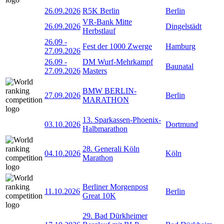
26.09.2026
R5K Berlin
Berlin
VR-Bank Mitte
26.09.2026
Dingelstädt
Herbstlauf
26.09
-
Fest der 1000 Zwerge
Hamburg
27.09.2026
26.09
-
DM Wurf-Mehrkampf
Baunatal
27.09.2026
Masters
BMW BERLIN-
27.09.2026
Berlin
MARATHON
13. Sparkassen-Phoenix-
03.10.2026
Dortmund
Halbmarathon
28. Generali Köln
04.10.2026
Köln
Marathon
Berliner Morgenpost
11.10.2026
Berlin
Great 10K
29. Bad Dürkheimer