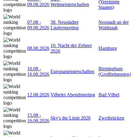
(Vereinigte
09.08.2026
Weltmeisterschaften
Staaten)
07.08
-
38. Neustädter
Neustadt an der
09.08.2026
Läufermeeting
Waldnaab
10. Nacht der Zehner
08.08.2026
Hamburg
2026
10.08
-
Birmingham
Europameisterschaften
16.08.2026
(Großbritannien)
12.08.2026
Vilbeler Abendmeeting
Bad Vilbel
15.08
-
Sky's the Limit 2026
Zweibrücken
16.08.2026