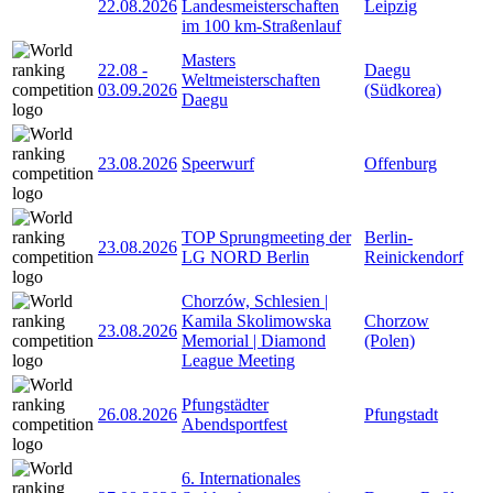
22.08.2026
Landesmeisterschaften
Leipzig
im 100 km-Straßenlauf
Masters
22.08
-
Daegu
Weltmeisterschaften
03.09.2026
(Südkorea)
Daegu
23.08.2026
Speerwurf
Offenburg
TOP Sprungmeeting der
Berlin-
23.08.2026
LG NORD Berlin
Reinickendorf
Chorzów, Schlesien |
Kamila Skolimowska
Chorzow
23.08.2026
Memorial | Diamond
(Polen)
League Meeting
Pfungstädter
26.08.2026
Pfungstadt
Abendsportfest
6. Internationales