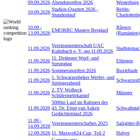
09.09.2026
Abendsportfest 2026
Westerburg
Stadion-Quartett 2026 -
Berlin-
10.09.2026
Stundenlauf
Charlottenb
10.09
-
Râșnov
EMORRC Masters Berglauf
13.09.2026
(Rumänien)
Vereinsmeisterschaft UAC
11.09.2026
Stadtsteina
Kulmbach e. V. am 11.09.2026
11. Dettinger Wurf- und
11.09.2026
Ehingen
Sprungtag
11.09.2026
Sommersportfest 2026
Buxtehude
1. Schwarzenbeker Werfer- und
11.09.2026
Schwarzen
Springerabend
2. TV Wolbeck
11.09.2026
Münster
Schülermehrkampf
5000m Lauf im Rahmen des
11.09.2026
43. Dr. Ernst van Aaken
Schwalmtal
Gedächtnislauf 2026
11.09
-
Vereinsmeisterschaften 2025
Salzgitter-
14.09.2026
12.09.2026
11. Maxwelt24-Cup, Teil 2
Halver
Gemeinsame