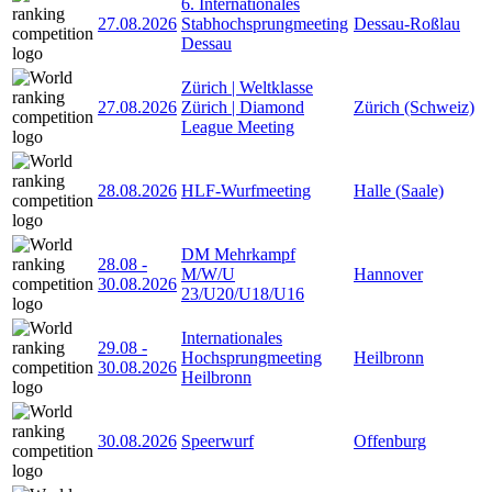
6. Internationales
27.08.2026
Stabhochsprungmeeting
Dessau-Roßlau
Dessau
Zürich | Weltklasse
27.08.2026
Zürich | Diamond
Zürich (Schweiz)
League Meeting
28.08.2026
HLF-Wurfmeeting
Halle (Saale)
DM Mehrkampf
28.08
-
M/W/U
Hannover
30.08.2026
23/U20/U18/U16
Internationales
29.08
-
Hochsprungmeeting
Heilbronn
30.08.2026
Heilbronn
30.08.2026
Speerwurf
Offenburg