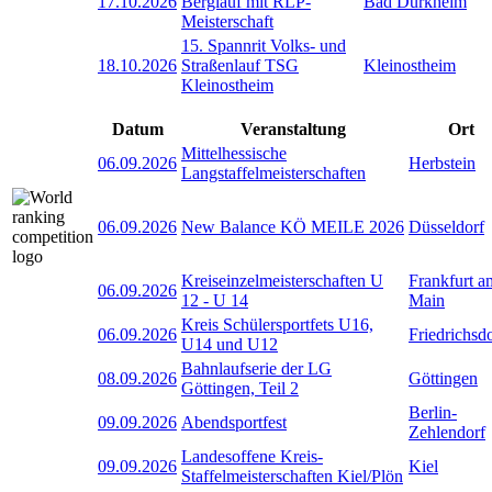
17.10.2026
Berglauf mit RLP-
Bad Dürkheim
Meisterschaft
15. Spannrit Volks- und
18.10.2026
Straßenlauf TSG
Kleinostheim
Kleinostheim
Datum
Veranstaltung
Ort
Mittelhessische
06.09.2026
Herbstein
Langstaffelmeisterschaften
06.09.2026
New Balance KÖ MEILE 2026
Düsseldorf
Kreiseinzelmeisterschaften U
Frankfurt a
06.09.2026
12 - U 14
Main
Kreis Schülersportfets U16,
06.09.2026
Friedrichsd
U14 und U12
Bahnlaufserie der LG
08.09.2026
Göttingen
Göttingen, Teil 2
Berlin-
09.09.2026
Abendsportfest
Zehlendorf
Landesoffene Kreis-
09.09.2026
Kiel
Staffelmeisterschaften Kiel/Plön