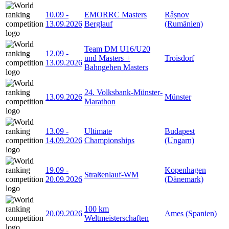
10.09
-
EMORRC Masters
Râșnov
13.09.2026
Berglauf
(Rumänien)
Team DM U16/U20
12.09
-
und Masters +
Troisdorf
13.09.2026
Bahngehen Masters
24. Volksbank-Münster-
13.09.2026
Münster
Marathon
13.09
-
Ultimate
Budapest
14.09.2026
Championships
(Ungarn)
19.09
-
Kopenhagen
Straßenlauf-WM
20.09.2026
(Dänemark)
100 km
20.09.2026
Ames (Spanien)
Weltmeisterschaften