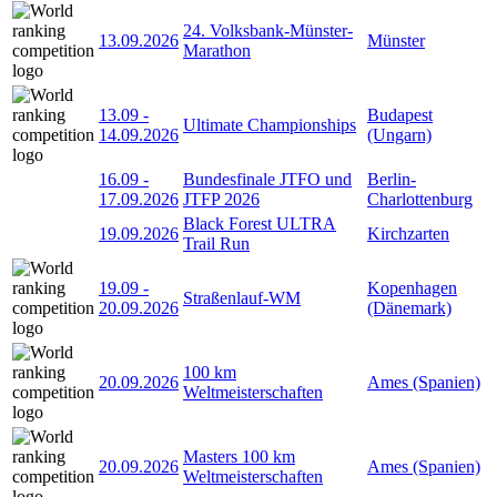
24. Volksbank-Münster-
13.09.2026
Münster
Marathon
13.09
-
Budapest
Ultimate Championships
14.09.2026
(Ungarn)
16.09
-
Bundesfinale JTFO und
Berlin-
17.09.2026
JTFP 2026
Charlottenburg
Black Forest ULTRA
19.09.2026
Kirchzarten
Trail Run
19.09
-
Kopenhagen
Straßenlauf-WM
20.09.2026
(Dänemark)
100 km
20.09.2026
Ames (Spanien)
Weltmeisterschaften
Masters 100 km
20.09.2026
Ames (Spanien)
Weltmeisterschaften