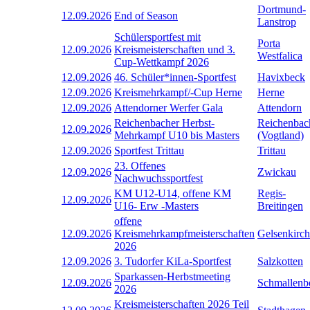
Dortmund-
12.09.2026
End of Season
Lanstrop
Schülersportfest mit
Porta
12.09.2026
Kreismeisterschaften und 3.
Westfalica
Cup-Wettkampf 2026
12.09.2026
46. Schüler*innen-Sportfest
Havixbeck
12.09.2026
Kreismehrkampf/-Cup Herne
Herne
12.09.2026
Attendorner Werfer Gala
Attendorn
Reichenbacher Herbst-
Reichenbac
12.09.2026
Mehrkampf U10 bis Masters
(Vogtland)
12.09.2026
Sportfest Trittau
Trittau
23. Offenes
12.09.2026
Zwickau
Nachwuchssportfest
KM U12-U14, offene KM
Regis-
12.09.2026
U16- Erw -Masters
Breitingen
offene
12.09.2026
Kreismehrkampfmeisterschaften
Gelsenkirc
2026
12.09.2026
3. Tudorfer KiLa-Sportfest
Salzkotten
Sparkassen-Herbstmeeting
12.09.2026
Schmallenb
2026
Kreismeisterschaften 2026 Teil