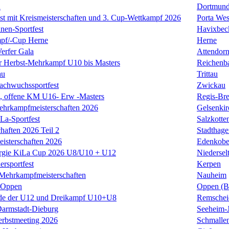
n
Dortmund
est mit Kreismeisterschaften und 3. Cup-Wettkampf 2026
Porta Wes
nnen-Sportfest
Havixbec
pf/-Cup Herne
Herne
erfer Gala
Attendor
r Herbst-Mehrkampf U10 bis Masters
Reichenba
au
Trittau
achwuchssportfest
Zwickau
offene KM U16- Erw -Masters
Regis-Bre
ehrkampfmeisterschaften 2026
Gelsenkir
La-Sportfest
Salzkotte
haften 2026 Teil 2
Stadthage
isterschaften 2026
Edenkob
rgie KiLa Cup 2026 U8/U10 + U12
Niedersel
ersportfest
Kerpen
Mehrkampfmeisterschaften
Nauheim
t Oppen
Oppen (B
de der U12 und Dreikampf U10+U8
Remschei
armstadt-Dieburg
Seeheim-
erbstmeeting 2026
Schmalle