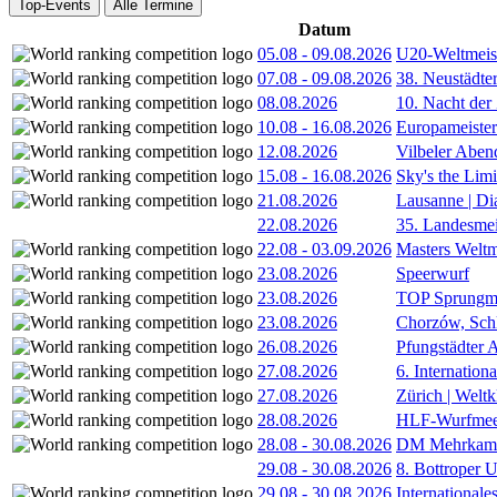
Top-Events
Alle Termine
Datum
05.08
-
09.08.2026
U20-Weltmeist
07.08
-
09.08.2026
38. Neustädte
08.08.2026
10. Nacht der
10.08
-
16.08.2026
Europameister
12.08.2026
Vilbeler Aben
15.08
-
16.08.2026
Sky's the Lim
21.08.2026
Lausanne | D
22.08.2026
35. Landesmei
22.08
-
03.09.2026
Masters Weltm
23.08.2026
Speerwurf
23.08.2026
TOP Sprungm
23.08.2026
Chorzów, Sch
26.08.2026
Pfungstädter 
27.08.2026
6. Internatio
27.08.2026
Zürich | Welt
28.08.2026
HLF-Wurfmee
28.08
-
30.08.2026
DM Mehrkamp
29.08
-
30.08.2026
8. Bottroper U
29.08
-
30.08.2026
International