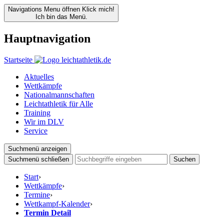
Navigations Menu öffnen
Klick mich!
Ich bin das Menü.
Hauptnavigation
Startseite
Aktuelles
Wettkämpfe
Nationalmannschaften
Leichtathletik für Alle
Training
Wir im DLV
Service
Suchmenü anzeigen
Suchmenü schließen
Suchen
Start
›
Wettkämpfe
›
Termine
›
Wettkampf-Kalender
›
Termin Detail