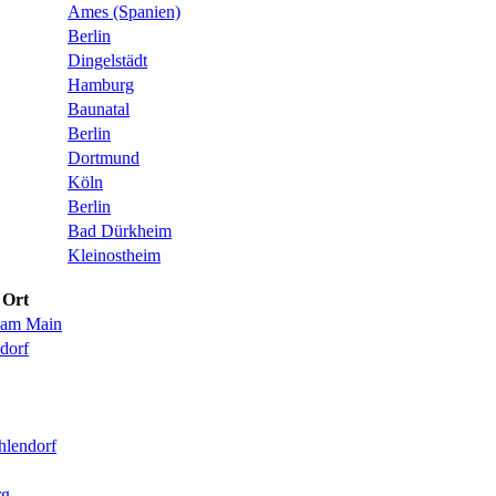
Ames (Spanien)
Berlin
Dingelstädt
Hamburg
Baunatal
Berlin
Dortmund
Köln
Berlin
Bad Dürkheim
Kleinostheim
Ort
 am Main
sdorf
hlendorf
rg