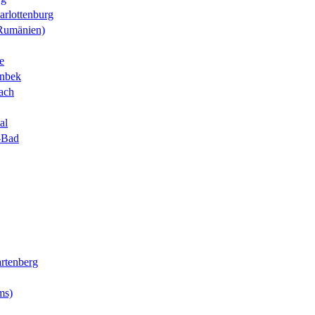
arlottenburg
Rumänien)
e
nbek
nach
al
r-Bad
rtenberg
ms)