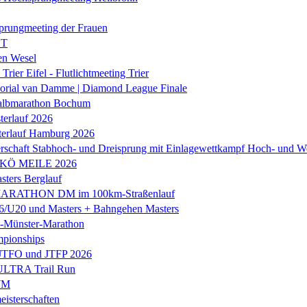
prungmeeting der Frauen
ST
en Wesel
Trier Eifel - Flutlichtmeeting Trier
orial van Damme | Diamond League Finale
albmarathon Bochum
erlauf 2026
terlauf Hamburg 2026
rschaft Stabhoch- und Dreisprung mit Einlagewettkampf Hoch- und W
 KÖ MEILE 2026
ers Berglauf
ARATHON DM im 100km-Straßenlauf
U20 und Masters + Bahngehen Masters
k-Münster-Marathon
mpionships
 JTFO und JTFP 2026
 ULTRA Trail Run
WM
isterschaften