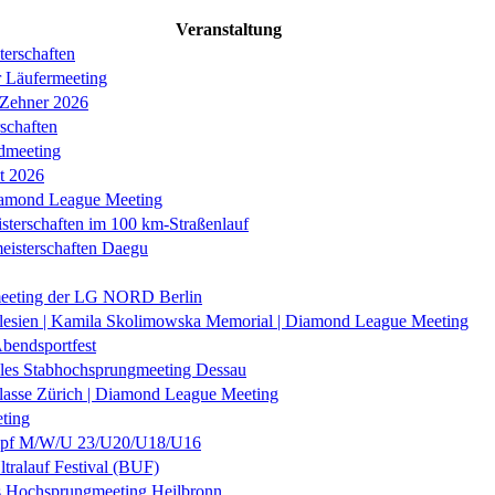
Veranstaltung
erschaften
r Läufermeeting
 Zehner 2026
schaften
dmeeting
it 2026
iamond League Meeting
sterschaften im 100 km-Straßenlauf
eisterschaften Daegu
eeting der LG NORD Berlin
lesien | Kamila Skolimowska Memorial | Diamond League Meeting
Abendsportfest
nales Stabhochsprungmeeting Dessau
klasse Zürich | Diamond League Meeting
ting
f M/W/U 23/U20/U18/U16
ltralauf Festival (BUF)
es Hochsprungmeeting Heilbronn