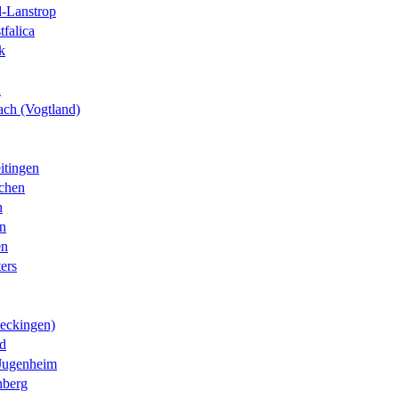
-Lanstrop
tfalica
k
n
ch (Vogtland)
itingen
chen
n
n
en
ters
eckingen)
d
Jugenheim
nberg