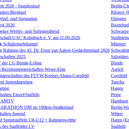
ett 2026 - Stundenlauf
Berlin-Ch
ers Berglauf
Râșnov (
 Wurf- und Sprungtag
Ehingen
est 2026
Buxtehud
eker Werfer- und Springerabend
Schwarze
rschaft UAC Kulmbach e. V. am 11.09.2026
Stadtstei
k Schülermehrkampf
Münster
 Rahmen des 43. Dr. Ernst van Aaken Gedächtnislauf 2026
Schwalmt
rschaften 2025
Salzgitte
" der LG Bünde-Löhne
Bünde
l Bezirksmeisterschaften Weser-Ems
Aurich
eisterschaften des FLVW-Kreises Ahaus-Coesfeld
Coesfeld
und Jugendmeeting
Taucha
eting
Hagen
haften Einzel/Staffeln
Peine
s AMTV
Hamburg
ARATHON DM im 100km-Straßenlauf
Berlin-Wa
chaften Jugend
Witten
d Sprintstaffeln U8-U12 + Rahmenwettbe
Haren (E
 des Saalfelder LV
Saalfeld