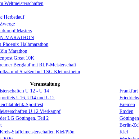
m Weltmeisterschaften
e Herbstlauf
 Zwerge
rkampf Masters
IN-MARATHON
en-Phoenix-Halbmarathon
Köln Marathon
enpost Great 10K
eimer Berglauf mit RLP-Meisterschaft
Volks- und Straßenlauf TSG Kleinostheim
Veranstaltung
isterschaften U 12 - U 14
Frankfurt
sportfets U16, U14 und U12
Friedrich
ichtathletik-Sportfest
Bremen
Meisterschaften U 12 Vierkampf
Emden
 der LG Göttingen, Teil 2
Göttingen
t
Berlin-Ze
reis-Staffelmeisterschaften Kiel/Plön
Kiel
t 2026
Westerbu