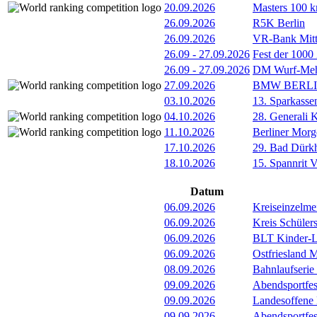
20.09.2026
Masters 100 k
26.09.2026
R5K Berlin
26.09.2026
VR-Bank Mitt
26.09
-
27.09.2026
Fest der 1000
26.09
-
27.09.2026
DM Wurf-Meh
27.09.2026
BMW BERL
03.10.2026
13. Sparkass
04.10.2026
28. Generali 
11.10.2026
Berliner Morg
17.10.2026
29. Bad Dürkh
18.10.2026
15. Spannrit 
Datum
06.09.2026
Kreiseinzelme
06.09.2026
Kreis Schüler
06.09.2026
BLT Kinder-Le
06.09.2026
Ostfriesland 
08.09.2026
Bahnlaufserie
09.09.2026
Abendsportfes
09.09.2026
Landesoffene K
09.09.2026
Abendsportfes