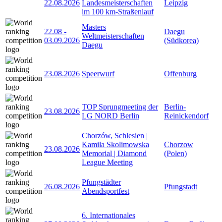
22.08.2026
Landesmeisterschaften
Leipzig
im 100 km-Straßenlauf
Masters
22.08
-
Daegu
Weltmeisterschaften
03.09.2026
(Südkorea)
Daegu
23.08.2026
Speerwurf
Offenburg
TOP Sprungmeeting der
Berlin-
23.08.2026
LG NORD Berlin
Reinickendorf
Chorzów, Schlesien |
Kamila Skolimowska
Chorzow
23.08.2026
Memorial | Diamond
(Polen)
League Meeting
Pfungstädter
26.08.2026
Pfungstadt
Abendsportfest
6. Internationales