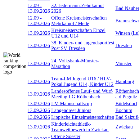
12.09
-
32. Jedermann-Zehnkampf
Bad Nauhe
13.09.2026
2026
12.09
-
Offene Kreismeisterschaften
Braunschwe
13.09.2026
Mehrkampf / Meile
Kreismeisterschaften Einzel
13.09.2026
Winsen (Lu
U12 und U14
38. Kinder- und Jugendsportfest
13.09.2026
Dresden
Post SV Dresden
24. Volksbank-Münster-
13.09.2026
Münster
Marathon
Team-LM Jugend U16 / HLV-
13.09.2026
Hamburg
Pokal Jugend U14, Kinder U12
Landesoffenes Lauf- und Wurf-
Röthenbach
13.09.2026
Meeting LG Röthenbach
a.d.Pegnitz
13.09.2026
LM Mannschaftscup
Büdelsdorf
13.09.2026
Langendreer Juniors
Bochum
13.09.2026
Lippische Einzelmeisterschaften
Bad Salzufl
Kinderleichtathletik-
13.09.2026
Zwickau
Teamwettbewerb in Zwickau
Offene Soester