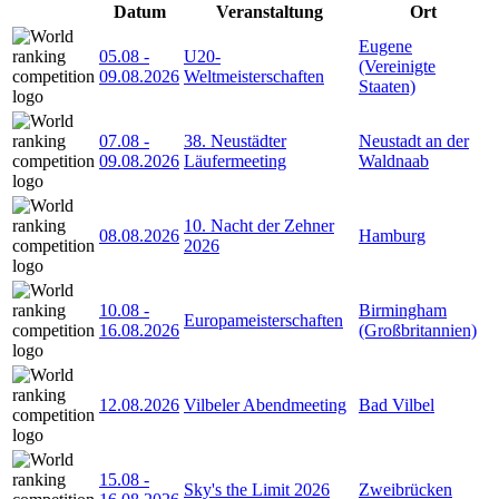
Datum
Veranstaltung
Ort
Eugene
05.08
-
U20-
(Vereinigte
09.08.2026
Weltmeisterschaften
Staaten)
07.08
-
38. Neustädter
Neustadt an der
09.08.2026
Läufermeeting
Waldnaab
10. Nacht der Zehner
08.08.2026
Hamburg
2026
10.08
-
Birmingham
Europameisterschaften
16.08.2026
(Großbritannien)
12.08.2026
Vilbeler Abendmeeting
Bad Vilbel
15.08
-
Sky's the Limit 2026
Zweibrücken