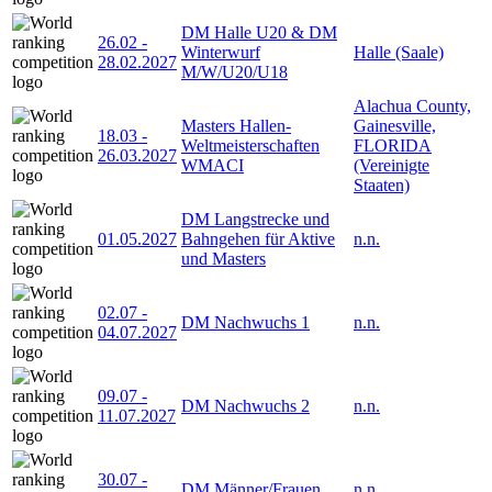
DM Halle U20 & DM
26.02
-
Winterwurf
Halle (Saale)
28.02.2027
M/W/U20/U18
Alachua County,
Masters Hallen-
Gainesville,
18.03
-
Weltmeisterschaften
FLORIDA
26.03.2027
WMACI
(Vereinigte
Staaten)
DM Langstrecke und
01.05.2027
Bahngehen für Aktive
n.n.
und Masters
02.07
-
DM Nachwuchs 1
n.n.
04.07.2027
09.07
-
DM Nachwuchs 2
n.n.
11.07.2027
30.07
-
DM Männer/Frauen
n.n.