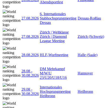
Abendsportfest
6. Internationales
27.08.2026
Stabhochsprungmeeting
Dessau-Roßlau
Dessau
Zürich | Weltklasse
27.08.2026
Zürich | Diamond
Zürich (Schweiz)
League Meeting
28.08.2026
HLF-Wurfmeeting
Halle (Saale)
DM Mehrkampf
28.08
-
M/W/U
Hannover
30.08.2026
23/U20/U18/U16
Internationales
29.08
-
Hochsprungmeeting
Heilbronn
30.08.2026
Heilbronn