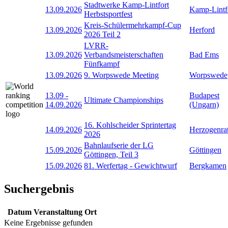
Stadtwerke Kamp-Lintfort
13.09.2026
Kamp-Lintf
Herbstsportfest
Kreis-Schülermehrkampf-Cup
13.09.2026
Herford
2026 Teil 2
LVRR-
13.09.2026
Verbandsmeisterschaften
Bad Ems
Fünfkampf
13.09.2026
9. Worpswede Meeting
Worpswede
13.09
-
Budapest
Ultimate Championships
14.09.2026
(Ungarn)
16. Kohlscheider Sprintertag
14.09.2026
Herzogenra
2026
Bahnlaufserie der LG
15.09.2026
Göttingen
Göttingen, Teil 3
15.09.2026
81. Werfertag - Gewichtwurf
Bergkamen
Suchergebnis
Datum
Veranstaltung
Ort
Keine Ergebnisse gefunden