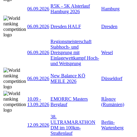
R5K - 5K Alsterlauf
06.09.2026
Hamburg
Hamburg 2026
06.09.2026
Dresden HALF
Dresden
Regionsmeisterschaft
Stabhoch- und
06.09.2026
Dreisprung mit
Wesel
Einlagewettkampf Hoch-
und Weitsprung
New Balance KÖ
06.09.2026
Düsseldorf
MEILE 2026
10.09
-
EMORRC Masters
Râșnov
13.09.2026
Berglauf
(Rumänien)
38.
ULTRAMARATHON
Berlin-
12.09.2026
DM im 100km-
Wartenberg
Straßenlauf