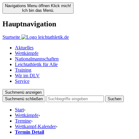
Navigations Menu öffnen
Klick mich!
Ich bin das Menü.
Hauptnavigation
Startseite
Aktuelles
Wettkämpfe
Nationalmannschaften
Leichtathletik für Alle
Training
Wir im DLV
Service
Suchmenü anzeigen
Suchmenü schließen
Suchen
Start
›
Wettkämpfe
›
Termine
›
Wettkampf-Kalender
›
Termin Detail