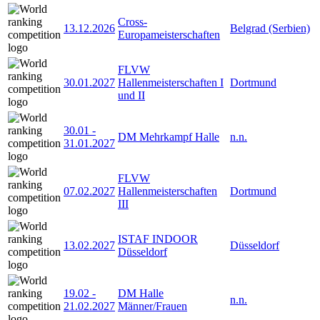
Cross-
13.12.2026
Belgrad (Serbien)
Europameisterschaften
FLVW
30.01.2027
Hallenmeisterschaften I
Dortmund
und II
30.01
-
DM Mehrkampf Halle
n.n.
31.01.2027
FLVW
07.02.2027
Hallenmeisterschaften
Dortmund
III
ISTAF INDOOR
13.02.2027
Düsseldorf
Düsseldorf
19.02
-
DM Halle
n.n.
21.02.2027
Männer/Frauen