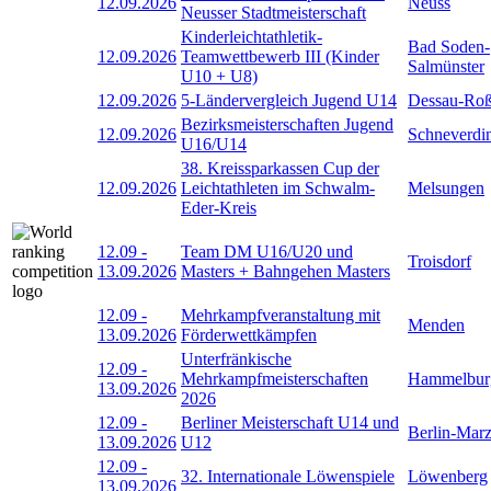
12.09.2026
Neuss
Neusser Stadtmeisterschaft
Kinderleichtathletik-
Bad Soden-
12.09.2026
Teamwettbewerb III (Kinder
Salmünster
U10 + U8)
12.09.2026
5-Ländervergleich Jugend U14
Dessau-Roß
Bezirksmeisterschaften Jugend
12.09.2026
Schneverdi
U16/U14
38. Kreissparkassen Cup der
12.09.2026
Leichtathleten im Schwalm-
Melsungen
Eder-Kreis
12.09
-
Team DM U16/U20 und
Troisdorf
13.09.2026
Masters + Bahngehen Masters
12.09
-
Mehrkampfveranstaltung mit
Menden
13.09.2026
Förderwettkämpfen
Unterfränkische
12.09
-
Mehrkampfmeisterschaften
Hammelbur
13.09.2026
2026
12.09
-
Berliner Meisterschaft U14 und
Berlin-Mar
13.09.2026
U12
12.09
-
32. Internationale Löwenspiele
Löwenberg
13.09.2026