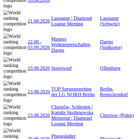
16.08.2026
Lausanne | Diamond
Lausanne
21.08.2026
League Meeting
(Schweiz)
Masters
22.08
-
Daegu
Weltmeisterschaften
03.09.2026
(Südkorea)
Daegu
23.08.2026
Speerwurf
Offenburg
TOP Sprungmeeting
Berlin-
23.08.2026
der LG NORD Berlin
Reinickendorf
Chorzów, Schlesien |
Kamila Skolimowska
23.08.2026
Chorzow (Polen)
Memorial | Diamond
League Meeting
Pfungstädter
26.08.2026
Pfungstadt