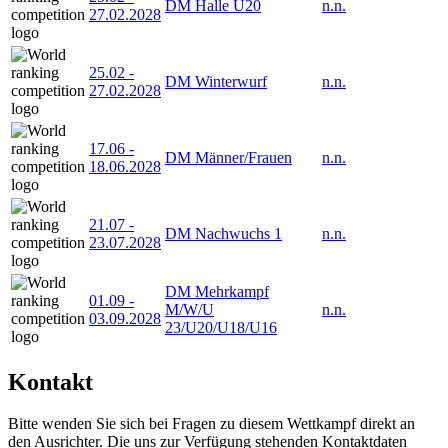
DM Halle U20
n.n.
27.02.2028
25.02
-
DM Winterwurf
n.n.
27.02.2028
17.06
-
DM Männer/Frauen
n.n.
18.06.2028
21.07
-
DM Nachwuchs 1
n.n.
23.07.2028
DM Mehrkampf
01.09
-
M/W/U
n.n.
03.09.2028
23/U20/U18/U16
Kontakt
Bitte wenden Sie sich bei Fragen zu diesem Wettkampf direkt an
den Ausrichter. Die uns zur Verfügung stehenden Kontaktdaten