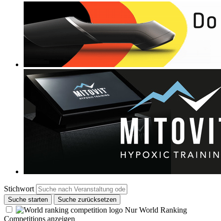
Stichwort
Suche starten
Suche zurücksetzen
Nur World Ranking
Competitions anzeigen