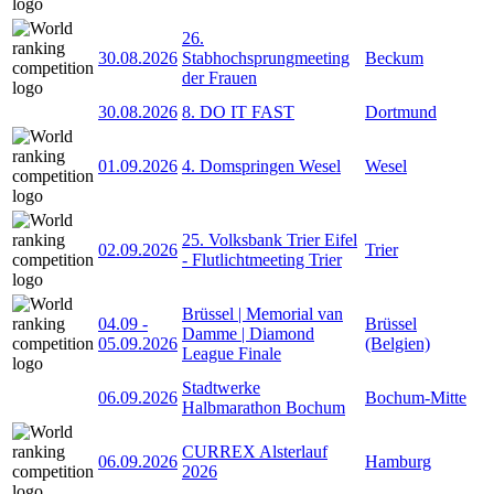
26.
30.08.2026
Stabhochsprungmeeting
Beckum
der Frauen
30.08.2026
8. DO IT FAST
Dortmund
01.09.2026
4. Domspringen Wesel
Wesel
25. Volksbank Trier Eifel
02.09.2026
Trier
- Flutlichtmeeting Trier
Brüssel | Memorial van
04.09
-
Brüssel
Damme | Diamond
05.09.2026
(Belgien)
League Finale
Stadtwerke
06.09.2026
Bochum-Mitte
Halbmarathon Bochum
CURREX Alsterlauf
06.09.2026
Hamburg
2026