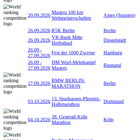
Masters 100 km
20.09.2026
Ames (Spanien)
Weltmeisterschaften
26.09.2026
R5K Berlin
Berlin
VR-Bank Mitte
26.09.2026
Dingelstädt
Herbstlauf
26.09
-
Fest der 1000 Zwerge
Hamburg
27.09.2026
26.09
-
DM Wurf-Mehrkampf
Baunatal
27.09.2026
Masters
BMW BERLIN-
27.09.2026
Berlin
MARATHON
13. Sparkassen-Phoenix-
03.10.2026
Dortmund
Halbmarathon
28. Generali Köln
04.10.2026
Köln
Marathon