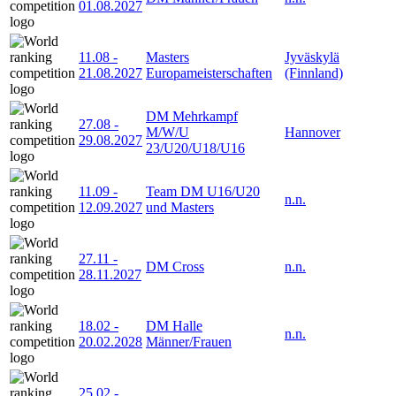
01.08.2027
11.08
-
Masters
Jyväskylä
21.08.2027
Europameisterschaften
(Finnland)
DM Mehrkampf
27.08
-
M/W/U
Hannover
29.08.2027
23/U20/U18/U16
11.09
-
Team DM U16/U20
n.n.
12.09.2027
und Masters
27.11
-
DM Cross
n.n.
28.11.2027
18.02
-
DM Halle
n.n.
20.02.2028
Männer/Frauen
25.02
-