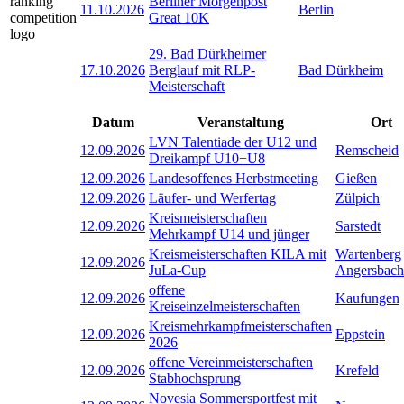
Berliner Morgenpost
11.10.2026
Berlin
Great 10K
29. Bad Dürkheimer
17.10.2026
Berglauf mit RLP-
Bad Dürkheim
Meisterschaft
Datum
Veranstaltung
Ort
LVN Talentiade der U12 und
12.09.2026
Remscheid
Dreikampf U10+U8
12.09.2026
Landesoffenes Herbstmeeting
Gießen
12.09.2026
Läufer- und Werfertag
Zülpich
Kreismeisterschaften
12.09.2026
Sarstedt
Mehrkampf U14 und jünger
Kreismeisterschaften KILA mit
Wartenberg
12.09.2026
JuLa-Cup
Angersbach
offene
12.09.2026
Kaufungen
Kreiseinzelmeisterschaften
Kreismehrkampfmeisterschaften
12.09.2026
Eppstein
2026
offene Vereinmeisterschaften
12.09.2026
Krefeld
Stabhochsprung
Novesia Sommersportfest mit