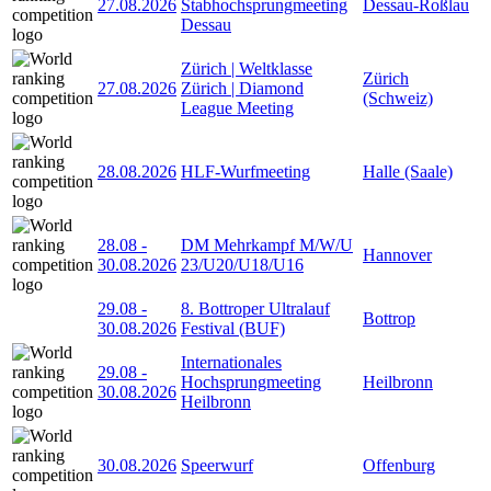
27.08.2026
Stabhochsprungmeeting
Dessau-Roßlau
Dessau
Zürich | Weltklasse
Zürich
27.08.2026
Zürich | Diamond
(Schweiz)
League Meeting
28.08.2026
HLF-Wurfmeeting
Halle (Saale)
28.08
-
DM Mehrkampf M/W/U
Hannover
30.08.2026
23/U20/U18/U16
29.08
-
8. Bottroper Ultralauf
Bottrop
30.08.2026
Festival (BUF)
Internationales
29.08
-
Hochsprungmeeting
Heilbronn
30.08.2026
Heilbronn
30.08.2026
Speerwurf
Offenburg