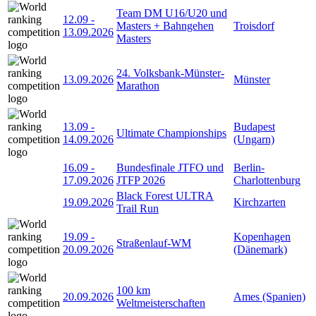
Team DM U16/U20 und
12.09
-
Masters + Bahngehen
Troisdorf
13.09.2026
Masters
24. Volksbank-Münster-
13.09.2026
Münster
Marathon
13.09
-
Budapest
Ultimate Championships
14.09.2026
(Ungarn)
16.09
-
Bundesfinale JTFO und
Berlin-
17.09.2026
JTFP 2026
Charlottenburg
Black Forest ULTRA
19.09.2026
Kirchzarten
Trail Run
19.09
-
Kopenhagen
Straßenlauf-WM
20.09.2026
(Dänemark)
100 km
20.09.2026
Ames (Spanien)
Weltmeisterschaften