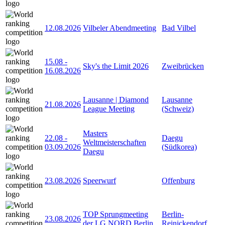
12.08.2026
Vilbeler Abendmeeting
Bad Vilbel
15.08
-
Sky's the Limit 2026
Zweibrücken
16.08.2026
Lausanne | Diamond
Lausanne
21.08.2026
League Meeting
(Schweiz)
Masters
22.08
-
Daegu
Weltmeisterschaften
03.09.2026
(Südkorea)
Daegu
23.08.2026
Speerwurf
Offenburg
TOP Sprungmeeting
Berlin-
23.08.2026
der LG NORD Berlin
Reinickendorf