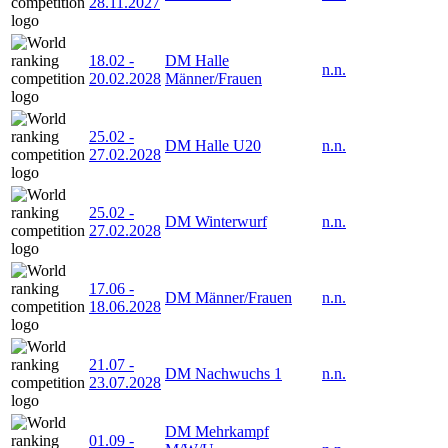
28.11.2027
18.02
-
DM Halle
n.n.
20.02.2028
Männer/Frauen
25.02
-
DM Halle U20
n.n.
27.02.2028
25.02
-
DM Winterwurf
n.n.
27.02.2028
17.06
-
DM Männer/Frauen
n.n.
18.06.2028
21.07
-
DM Nachwuchs 1
n.n.
23.07.2028
DM Mehrkampf
01.09
-