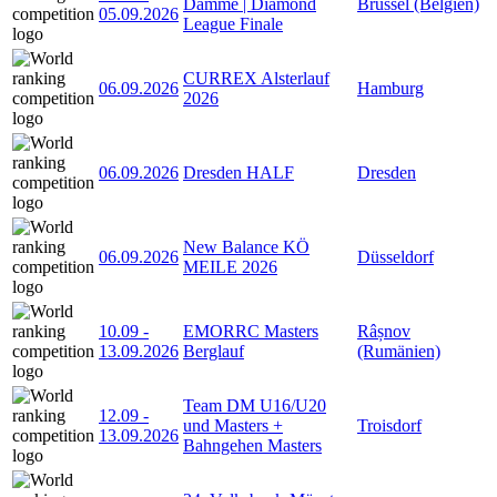
Damme | Diamond
Brüssel (Belgien)
05.09.2026
League Finale
CURREX Alsterlauf
06.09.2026
Hamburg
2026
06.09.2026
Dresden HALF
Dresden
New Balance KÖ
06.09.2026
Düsseldorf
MEILE 2026
10.09
-
EMORRC Masters
Râșnov
13.09.2026
Berglauf
(Rumänien)
Team DM U16/U20
12.09
-
und Masters +
Troisdorf
13.09.2026
Bahngehen Masters