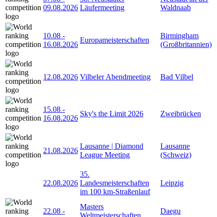
09.08.2026
Läufermeeting
Waldnaab
10.08
-
Birmingham
Europameisterschaften
16.08.2026
(Großbritannien)
12.08.2026
Vilbeler Abendmeeting
Bad Vilbel
15.08
-
Sky's the Limit 2026
Zweibrücken
16.08.2026
Lausanne | Diamond
Lausanne
21.08.2026
League Meeting
(Schweiz)
35.
22.08.2026
Landesmeisterschaften
Leipzig
im 100 km-Straßenlauf
Masters
22.08
-
Daegu
Weltmeisterschaften