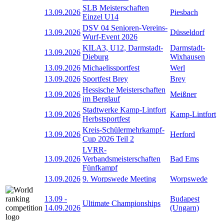
SLB Meisterschaften
13.09.2026
Piesbach
Einzel U14
DSV 04 Senioren-Vereins-
13.09.2026
Düsseldorf
Wurf-Event 2026
KILA3, U12, Darmstadt-
Darmstadt-
13.09.2026
Dieburg
Wixhausen
13.09.2026
Michaelissportfest
Werl
13.09.2026
Sportfest Brey
Brey
Hessische Meisterschaften
13.09.2026
Meißner
im Berglauf
Stadtwerke Kamp-Lintfort
13.09.2026
Kamp-Lintfort
Herbstsportfest
Kreis-Schülermehrkampf-
13.09.2026
Herford
Cup 2026 Teil 2
LVRR-
13.09.2026
Verbandsmeisterschaften
Bad Ems
Fünfkampf
13.09.2026
9. Worpswede Meeting
Worpswede
13.09
-
Budapest
Ultimate Championships
14.09.2026
(Ungarn)