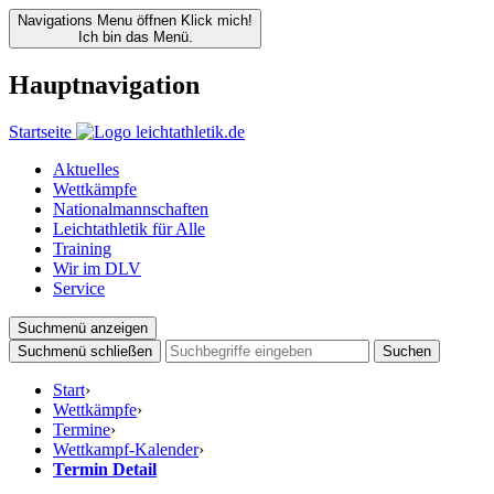
Navigations Menu öffnen
Klick mich!
Ich bin das Menü.
Hauptnavigation
Startseite
Aktuelles
Wettkämpfe
Nationalmannschaften
Leichtathletik für Alle
Training
Wir im DLV
Service
Suchmenü anzeigen
Suchmenü schließen
Suchen
Start
›
Wettkämpfe
›
Termine
›
Wettkampf-Kalender
›
Termin Detail