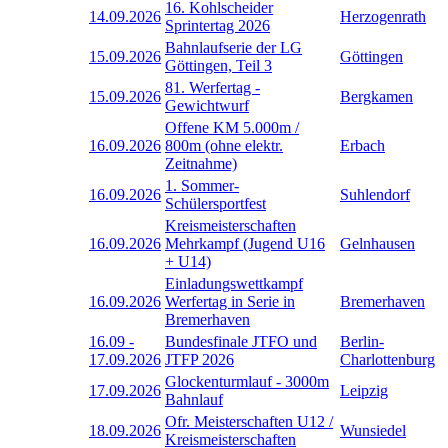
16. Kohlscheider
14.09.2026
Herzogenrath
Sprintertag 2026
Bahnlaufserie der LG
15.09.2026
Göttingen
Göttingen, Teil 3
81. Werfertag -
15.09.2026
Bergkamen
Gewichtwurf
Offene KM 5.000m /
16.09.2026
800m (ohne elektr.
Erbach
Zeitnahme)
1. Sommer-
16.09.2026
Suhlendorf
Schülersportfest
Kreismeisterschaften
16.09.2026
Mehrkampf (Jugend U16
Gelnhausen
+ U14)
Einladungswettkampf
16.09.2026
Werfertag in Serie in
Bremerhaven
Bremerhaven
16.09
-
Bundesfinale JTFO und
Berlin-
17.09.2026
JTFP 2026
Charlottenburg
Glockenturmlauf - 3000m
17.09.2026
Leipzig
Bahnlauf
Ofr. Meisterschaften U12 /
18.09.2026
Wunsiedel
Kreismeisterschaften