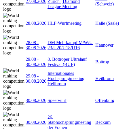
27.08.2026
Zürich | Diamond
(Schweiz)
League Meeting
28.08.2026
HLF-Wurfmeeting
Halle (Saale)
28.08
-
DM Mehrkampf M/W/U
Hannover
30.08.2026
23/U20/U18/U16
29.08
-
8. Bottroper Ultralauf
Bottrop
30.08.2026
Festival (BUF)
Internationales
29.08
-
Hochsprungmeeting
Heilbronn
30.08.2026
Heilbronn
30.08.2026
Speerwurf
Offenburg
26.
30.08.2026
Stabhochsprungmeeting
Beckum
der Frauen