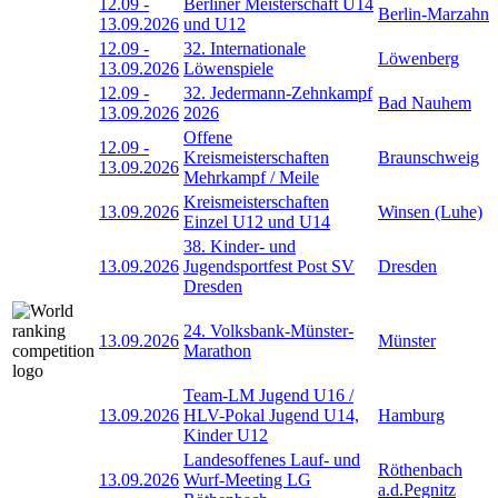
12.09
-
Berliner Meisterschaft U14
Berlin-Marzahn
13.09.2026
und U12
12.09
-
32. Internationale
Löwenberg
13.09.2026
Löwenspiele
12.09
-
32. Jedermann-Zehnkampf
Bad Nauhem
13.09.2026
2026
Offene
12.09
-
Kreismeisterschaften
Braunschweig
13.09.2026
Mehrkampf / Meile
Kreismeisterschaften
13.09.2026
Winsen (Luhe)
Einzel U12 und U14
38. Kinder- und
13.09.2026
Jugendsportfest Post SV
Dresden
Dresden
24. Volksbank-Münster-
13.09.2026
Münster
Marathon
Team-LM Jugend U16 /
13.09.2026
HLV-Pokal Jugend U14,
Hamburg
Kinder U12
Landesoffenes Lauf- und
Röthenbach
13.09.2026
Wurf-Meeting LG
a.d.Pegnitz