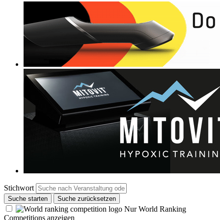
Stichwort
Suche starten
Suche zurücksetzen
Nur World Ranking
Competitions anzeigen