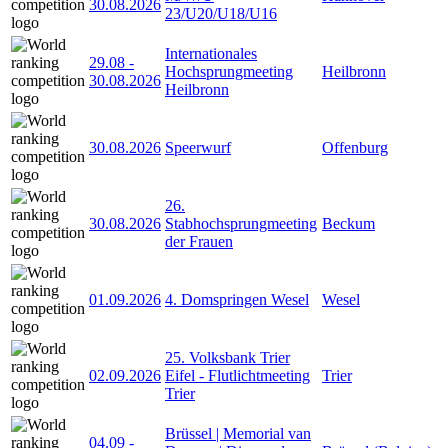
30.08.2026
23/U20/U18/U16
Internationales
29.08
-
Hochsprungmeeting
Heilbronn
30.08.2026
Heilbronn
30.08.2026
Speerwurf
Offenburg
26.
30.08.2026
Stabhochsprungmeeting
Beckum
der Frauen
01.09.2026
4. Domspringen Wesel
Wesel
25. Volksbank Trier
02.09.2026
Eifel - Flutlichtmeeting
Trier
Trier
Brüssel | Memorial van
04.09
-