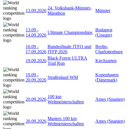
24. Volksbank-Münster-
13.09.2026
Münster
Marathon
13.09
-
Budapest
Ultimate Championships
14.09.2026
(Ungarn)
16.09
-
Bundesfinale JTFO und
Berlin-
17.09.2026
JTFP 2026
Charlottenburg
Black Forest ULTRA
19.09.2026
Kirchzarten
Trail Run
19.09
-
Kopenhagen
Straßenlauf-WM
20.09.2026
(Dänemark)
100 km
20.09.2026
Ames (Spanien)
Weltmeisterschaften
Masters 100 km
20.09.2026
Ames (Spanien)
Weltmeisterschaften