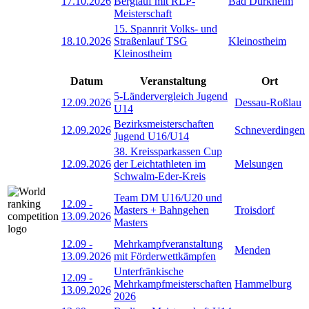
17.10.2026
Berglauf mit RLP-
Bad Dürkheim
Meisterschaft
15. Spannrit Volks- und
18.10.2026
Straßenlauf TSG
Kleinostheim
Kleinostheim
Datum
Veranstaltung
Ort
5-Ländervergleich Jugend
12.09.2026
Dessau-Roßlau
U14
Bezirksmeisterschaften
12.09.2026
Schneverdingen
Jugend U16/U14
38. Kreissparkassen Cup
12.09.2026
der Leichtathleten im
Melsungen
Schwalm-Eder-Kreis
Team DM U16/U20 und
12.09
-
Masters + Bahngehen
Troisdorf
13.09.2026
Masters
12.09
-
Mehrkampfveranstaltung
Menden
13.09.2026
mit Förderwettkämpfen
Unterfränkische
12.09
-
Mehrkampfmeisterschaften
Hammelburg
13.09.2026
2026