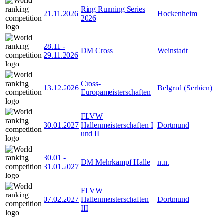
Ring Running Series
21.11.2026
Hockenheim
2026
28.11
-
DM Cross
Weinstadt
29.11.2026
Cross-
13.12.2026
Belgrad (Serbien)
Europameisterschaften
FLVW
30.01.2027
Hallenmeisterschaften I
Dortmund
und II
30.01
-
DM Mehrkampf Halle
n.n.
31.01.2027
FLVW
07.02.2027
Hallenmeisterschaften
Dortmund
III