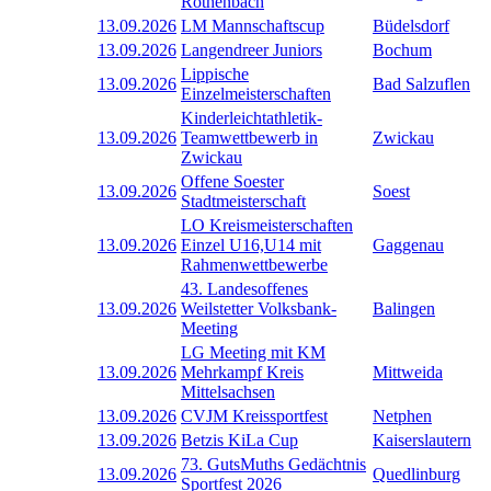
Röthenbach
13.09.2026
LM Mannschaftscup
Büdelsdorf
13.09.2026
Langendreer Juniors
Bochum
Lippische
13.09.2026
Bad Salzuflen
Einzelmeisterschaften
Kinderleichtathletik-
13.09.2026
Teamwettbewerb in
Zwickau
Zwickau
Offene Soester
13.09.2026
Soest
Stadtmeisterschaft
LO Kreismeisterschaften
13.09.2026
Einzel U16,U14 mit
Gaggenau
Rahmenwettbewerbe
43. Landesoffenes
13.09.2026
Weilstetter Volksbank-
Balingen
Meeting
LG Meeting mit KM
13.09.2026
Mehrkampf Kreis
Mittweida
Mittelsachsen
13.09.2026
CVJM Kreissportfest
Netphen
13.09.2026
Betzis KiLa Cup
Kaiserslautern
73. GutsMuths Gedächtnis
13.09.2026
Quedlinburg
Sportfest 2026