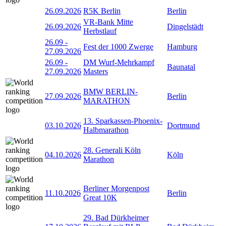
26.09.2026
R5K Berlin
Berlin
VR-Bank Mitte
26.09.2026
Dingelstädt
Herbstlauf
26.09
-
Fest der 1000 Zwerge
Hamburg
27.09.2026
26.09
-
DM Wurf-Mehrkampf
Baunatal
27.09.2026
Masters
BMW BERLIN-
27.09.2026
Berlin
MARATHON
13. Sparkassen-Phoenix-
03.10.2026
Dortmund
Halbmarathon
28. Generali Köln
04.10.2026
Köln
Marathon
Berliner Morgenpost
11.10.2026
Berlin
Great 10K
29. Bad Dürkheimer