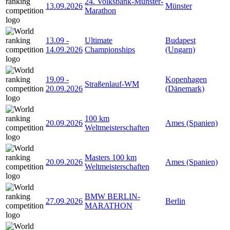
24. Volksbank-Münster-
13.09.2026
Münster
Marathon
13.09
-
Ultimate
Budapest
14.09.2026
Championships
(Ungarn)
19.09
-
Kopenhagen
Straßenlauf-WM
20.09.2026
(Dänemark)
100 km
20.09.2026
Ames (Spanien)
Weltmeisterschaften
Masters 100 km
20.09.2026
Ames (Spanien)
Weltmeisterschaften
BMW BERLIN-
27.09.2026
Berlin
MARATHON