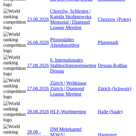
Chorzów, Schlesien |
Kamila Skolimowska
23.08.2026
Chorzow (Polen)
Memorial | Diamond
League Meeting
Pfungstädter
26.08.2026
Pfungstadt
Abendsportfest
6. Internationales
27.08.2026
Stabhochsprungmeeting
Dessau-Roßlau
Dessau
Zürich | Weltklasse
27.08.2026
Zürich | Diamond
Zürich (Schweiz)
League Meeting
28.08.2026
HLF-Wurfmeeting
Halle (Saale)
DM Mehrkampf
28.08
-
M/W/U
Hannover