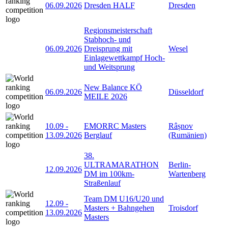
06.09.2026
Dresden HALF
Dresden
Regionsmeisterschaft
Stabhoch- und
06.09.2026
Dreisprung mit
Wesel
Einlagewettkampf Hoch-
und Weitsprung
New Balance KÖ
06.09.2026
Düsseldorf
MEILE 2026
10.09
-
EMORRC Masters
Râșnov
13.09.2026
Berglauf
(Rumänien)
38.
ULTRAMARATHON
Berlin-
12.09.2026
DM im 100km-
Wartenberg
Straßenlauf
Team DM U16/U20 und
12.09
-
Masters + Bahngehen
Troisdorf
13.09.2026
Masters