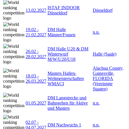
ISTAF INDOOR
13.02.2027
Düsseldorf
Düsseldorf
19.02
-
DM Halle
n.n.
21.02.2027
Männer/Frauen
DM Halle U20 & DM
26.02
-
Winterwurf
Halle (Saale)
28.02.2027
M/W/U20/U18
Alachua County,
Masters Hallen-
Gainesville,
18.03
-
Weltmeisterschaften
FLORIDA
26.03.2027
WMACI
(Vereinigte
Staaten)
DM Langstrecke und
01.05.2027
Bahngehen für Aktive
n.n.
und Masters
02.07
-
DM Nachwuchs 1
n.n.
04.07.2027