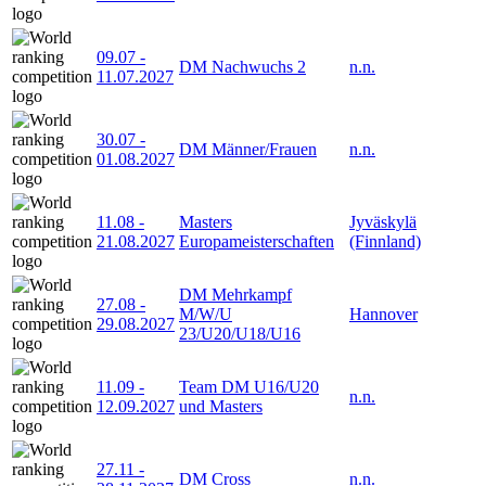
09.07
-
DM Nachwuchs 2
n.n.
11.07.2027
30.07
-
DM Männer/Frauen
n.n.
01.08.2027
11.08
-
Masters
Jyväskylä
21.08.2027
Europameisterschaften
(Finnland)
DM Mehrkampf
27.08
-
M/W/U
Hannover
29.08.2027
23/U20/U18/U16
11.09
-
Team DM U16/U20
n.n.
12.09.2027
und Masters
27.11
-
DM Cross
n.n.