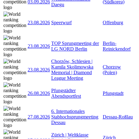
03.09.2026
(Südkorea)
Daegu
23.08.2026
Speerwurf
Offenburg
TOP Sprungmeeting der
Berlin-
23.08.2026
LG NORD Berlin
Reinickendorf
Chorzów, Schlesien |
Kamila Skolimowska
Chorzow
23.08.2026
Memorial | Diamond
(Polen)
League Meeting
Pfungstädter
26.08.2026
Pfungstadt
Abendsportfest
6. Internationales
27.08.2026
Stabhochsprungmeeting
Dessau-Roßlau
Dessau
Zürich | Weltklasse
Zürich