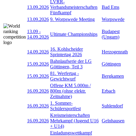
LVRR-
13.09.2026
Verbandsmeisterschaften
Bad Ems
Fünfkampf
13.09.2026
9. Worpswede Meeting
Worpswede
13.09
-
Budapest
Ultimate Championships
14.09.2026
(Ungarn)
16. Kohlscheider
14.09.2026
Herzogenrath
Sprintertag 2026
Bahnlaufserie der LG
15.09.2026
Göttingen
Göttingen, Teil 3
81. Werfertag -
15.09.2026
Bergkamen
Gewichtwurf
Offene KM 5.000m /
16.09.2026
800m (ohne elektr.
Erbach
Zeitnahme)
1. Sommer-
16.09.2026
Suhlendorf
Schülersportfest
Kreismeisterschaften
16.09.2026
Mehrkampf (Jugend U16
Gelnhausen
+ U14)
Einladungswettkampf