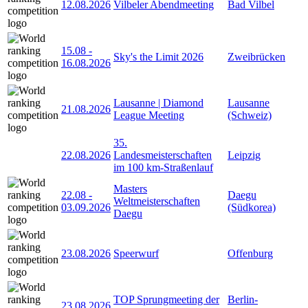
12.08.2026
Vilbeler Abendmeeting
Bad Vilbel
15.08
-
Sky's the Limit 2026
Zweibrücken
16.08.2026
Lausanne | Diamond
Lausanne
21.08.2026
League Meeting
(Schweiz)
35.
22.08.2026
Landesmeisterschaften
Leipzig
im 100 km-Straßenlauf
Masters
22.08
-
Daegu
Weltmeisterschaften
03.09.2026
(Südkorea)
Daegu
23.08.2026
Speerwurf
Offenburg
TOP Sprungmeeting der
Berlin-
23.08.2026