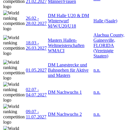
21.02.2027
Männer/Frauen
DM Halle U20 & DM
26.02
-
Winterwurf
Halle (Saale)
28.02.2027
M/W/U20/U18
Alachua County,
Masters Hallen-
Gainesville,
18.03
-
Weltmeisterschaften
FLORIDA
26.03.2027
WMACI
(Vereinigte
Staaten)
DM Langstrecke und
01.05.2027
Bahngehen für Aktive
n.n.
und Masters
02.07
-
DM Nachwuchs 1
n.n.
04.07.2027
09.07
-
DM Nachwuchs 2
n.n.
11.07.2027