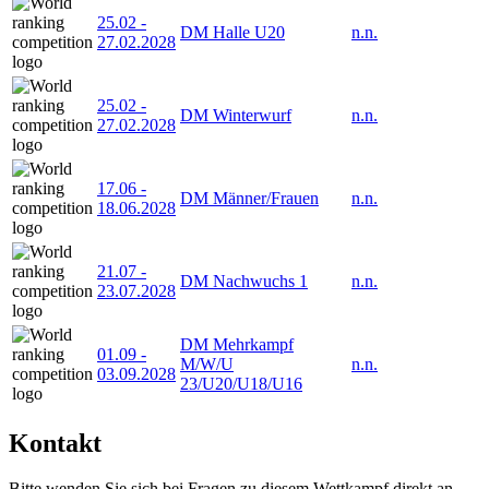
25.02
-
DM Halle U20
n.n.
27.02.2028
25.02
-
DM Winterwurf
n.n.
27.02.2028
17.06
-
DM Männer/Frauen
n.n.
18.06.2028
21.07
-
DM Nachwuchs 1
n.n.
23.07.2028
DM Mehrkampf
01.09
-
M/W/U
n.n.
03.09.2028
23/U20/U18/U16
Kontakt
Bitte wenden Sie sich bei Fragen zu diesem Wettkampf direkt an