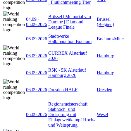
- Flutlichtmeeting Trier
Brüssel | Memorial van
04.09
-
Brüssel
Damme | Diamond
05.09.2026
(Belgien)
League Finale
Stadtwerke
06.09.2026
Bochum-Mitte
Halbmarathon Bochum
CURREX Alsterlauf
06.09.2026
Hamburg
2026
R5K - 5K Alsterlauf
06.09.2026
Hamburg
Hamburg 2026
06.09.2026
Dresden HALF
Dresden
Regionsmeisterschaft
Stabhoch- und
06.09.2026
Dreisprung mit
Wesel
Einlagewettkampf Hoch-
und Weitsprung