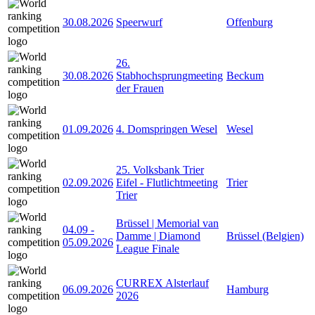
30.08.2026
Speerwurf
Offenburg
26.
30.08.2026
Stabhochsprungmeeting
Beckum
der Frauen
01.09.2026
4. Domspringen Wesel
Wesel
25. Volksbank Trier
02.09.2026
Eifel - Flutlichtmeeting
Trier
Trier
Brüssel | Memorial van
04.09
-
Damme | Diamond
Brüssel (Belgien)
05.09.2026
League Finale
CURREX Alsterlauf
06.09.2026
Hamburg
2026