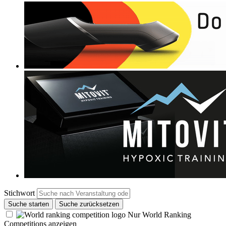
Stichwort
Suche starten
Suche zurücksetzen
Nur World Ranking
Competitions anzeigen