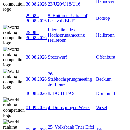
Hannover
30.08.2026
23/U20/U18/U16
29.08
-
8. Bottroper Ultralauf
Bottrop
30.08.2026
Festival (BUF)
Internationales
29.08
-
Hochsprungmeeting
Heilbronn
30.08.2026
Heilbronn
30.08.2026
Speerwurf
Offenburg
26.
30.08.2026
Stabhochsprungmeeting
Beckum
der Frauen
30.08.2026
8. DO IT FAST
Dortmund
01.09.2026
4. Domspringen Wesel
Wesel
25. Volksbank Trier Eifel
02.09.2026
Trier