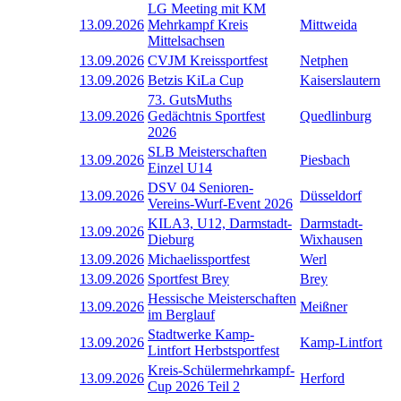
LG Meeting mit KM
13.09.2026
Mehrkampf Kreis
Mittweida
Mittelsachsen
13.09.2026
CVJM Kreissportfest
Netphen
13.09.2026
Betzis KiLa Cup
Kaiserslautern
73. GutsMuths
13.09.2026
Gedächtnis Sportfest
Quedlinburg
2026
SLB Meisterschaften
13.09.2026
Piesbach
Einzel U14
DSV 04 Senioren-
13.09.2026
Düsseldorf
Vereins-Wurf-Event 2026
KILA3, U12, Darmstadt-
Darmstadt-
13.09.2026
Dieburg
Wixhausen
13.09.2026
Michaelissportfest
Werl
13.09.2026
Sportfest Brey
Brey
Hessische Meisterschaften
13.09.2026
Meißner
im Berglauf
Stadtwerke Kamp-
13.09.2026
Kamp-Lintfort
Lintfort Herbstsportfest
Kreis-Schülermehrkampf-
13.09.2026
Herford
Cup 2026 Teil 2