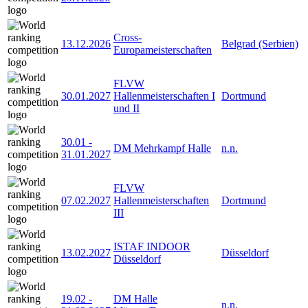
Cross-
13.12.2026
Belgrad (Serbien)
Europameisterschaften
FLVW
30.01.2027
Hallenmeisterschaften I
Dortmund
und II
30.01
-
DM Mehrkampf Halle
n.n.
31.01.2027
FLVW
07.02.2027
Hallenmeisterschaften
Dortmund
III
ISTAF INDOOR
13.02.2027
Düsseldorf
Düsseldorf
19.02
-
DM Halle
n.n.