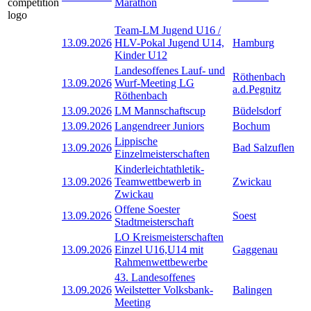
Marathon
Team-LM Jugend U16 /
13.09.2026
HLV-Pokal Jugend U14,
Hamburg
Kinder U12
Landesoffenes Lauf- und
Röthenbach
13.09.2026
Wurf-Meeting LG
a.d.Pegnitz
Röthenbach
13.09.2026
LM Mannschaftscup
Büdelsdorf
13.09.2026
Langendreer Juniors
Bochum
Lippische
13.09.2026
Bad Salzuflen
Einzelmeisterschaften
Kinderleichtathletik-
13.09.2026
Teamwettbewerb in
Zwickau
Zwickau
Offene Soester
13.09.2026
Soest
Stadtmeisterschaft
LO Kreismeisterschaften
13.09.2026
Einzel U16,U14 mit
Gaggenau
Rahmenwettbewerbe
43. Landesoffenes
13.09.2026
Weilstetter Volksbank-
Balingen
Meeting