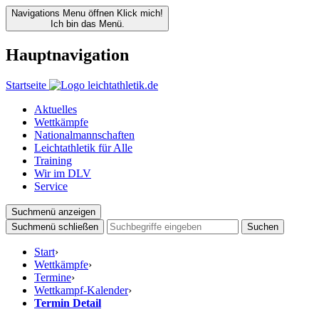
Navigations Menu öffnen
Klick mich!
Ich bin das Menü.
Hauptnavigation
Startseite
Aktuelles
Wettkämpfe
Nationalmannschaften
Leichtathletik für Alle
Training
Wir im DLV
Service
Suchmenü anzeigen
Suchmenü schließen
Suchen
Start
›
Wettkämpfe
›
Termine
›
Wettkampf-Kalender
›
Termin Detail