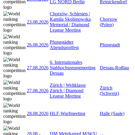
LG NORD Berlin
Reinickendorf
Chorzów, Schlesien |
Kamila Skolimowska
Chorzow
23.08.2026
Memorial | Diamond
(Polen)
League Meeting
Pfungstädter
26.08.2026
Pfungstadt
Abendsportfest
6. Internationales
27.08.2026
Stabhochsprungmeeting
Dessau-Roßlau
Dessau
Zürich | Weltklasse
Zürich
27.08.2026
Zürich | Diamond
(Schweiz)
League Meeting
28.08.2026
HLF-Wurfmeeting
Halle (Saale)
28.08
-
DM Mehrkampf M/W/U