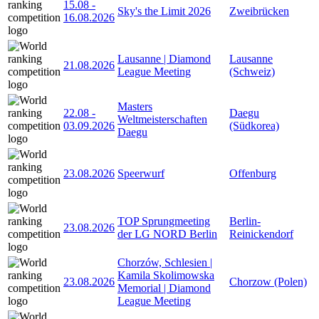
15.08
-
Sky's the Limit 2026
Zweibrücken
16.08.2026
Lausanne | Diamond
Lausanne
21.08.2026
League Meeting
(Schweiz)
Masters
22.08
-
Daegu
Weltmeisterschaften
03.09.2026
(Südkorea)
Daegu
23.08.2026
Speerwurf
Offenburg
TOP Sprungmeeting
Berlin-
23.08.2026
der LG NORD Berlin
Reinickendorf
Chorzów, Schlesien |
Kamila Skolimowska
23.08.2026
Chorzow (Polen)
Memorial | Diamond
League Meeting