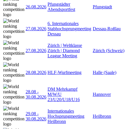
Pfungstädter
26.08.2026
Pfungstadt
Abendsportfest
6. Internationales
27.08.2026
Stabhochsprungmeeting
Dessau-Roßlau
Dessau
Zürich | Weltklasse
27.08.2026
Zürich | Diamond
Zürich (Schweiz)
League Meeting
28.08.2026
HLF-Wurfmeeting
Halle (Saale)
DM Mehrkampf
28.08
-
M/W/U
Hannover
30.08.2026
23/U20/U18/U16
Internationales
29.08
-
Hochsprungmeeting
Heilbronn
30.08.2026
Heilbronn