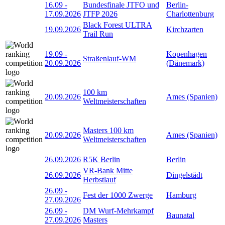
16.09
-
Bundesfinale JTFO und
Berlin-
17.09.2026
JTFP 2026
Charlottenburg
Black Forest ULTRA
19.09.2026
Kirchzarten
Trail Run
19.09
-
Kopenhagen
Straßenlauf-WM
20.09.2026
(Dänemark)
100 km
20.09.2026
Ames (Spanien)
Weltmeisterschaften
Masters 100 km
20.09.2026
Ames (Spanien)
Weltmeisterschaften
26.09.2026
R5K Berlin
Berlin
VR-Bank Mitte
26.09.2026
Dingelstädt
Herbstlauf
26.09
-
Fest der 1000 Zwerge
Hamburg
27.09.2026
26.09
-
DM Wurf-Mehrkampf
Baunatal
27.09.2026
Masters