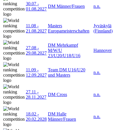
30.07
-
DM Männer/Frauen
n.n.
01.08.2027
11.08
-
Masters
Jyväskylä
21.08.2027
Europameisterschaften
(Finnland)
DM Mehrkampf
27.08
-
M/W/U
Hannover
29.08.2027
23/U20/U18/U16
11.09
-
Team DM U16/U20
n.n.
12.09.2027
und Masters
27.11
-
DM Cross
n.n.
28.11.2027
18.02
-
DM Halle
n.n.
20.02.2028
Männer/Frauen