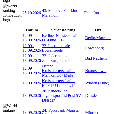
43. Mainova Frankfurt
25.10.2026
Frankfurt
Marathon
Datum
Veranstaltung
Ort
12.09
-
Berliner Meisterschaft
Berlin-Marzahn
13.09.2026
U14 und U12
12.09
-
32. Internationale
Löwenberg
13.09.2026
Löwenspiele
12.09
-
32. Jedermann-
Bad Nauhem
13.09.2026
Zehnkampf 2026
Offene
12.09
-
Kreismeisterschaften
Braunschweig
13.09.2026
Mehrkampf / Meile
Kreismeisterschaften
13.09.2026
Winsen (Luhe)
Einzel U12 und U14
38. Kinder- und
13.09.2026
Jugendsportfest Post SV
Dresden
Dresden
24. Volksbank-Münster-
13.09.2026
Münster