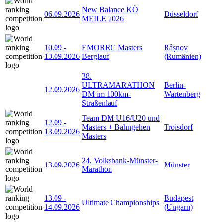
New Balance KÖ
06.09.2026
Düsseldorf
MEILE 2026
10.09
-
EMORRC Masters
Râșnov
13.09.2026
Berglauf
(Rumänien)
38.
ULTRAMARATHON
Berlin-
12.09.2026
DM im 100km-
Wartenberg
Straßenlauf
Team DM U16/U20 und
12.09
-
Masters + Bahngehen
Troisdorf
13.09.2026
Masters
24. Volksbank-Münster-
13.09.2026
Münster
Marathon
13.09
-
Budapest
Ultimate Championships
14.09.2026
(Ungarn)