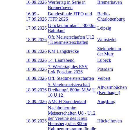
16.09.2026
Werfertag in Serie in
Bremerhaven
Bremerhaven
16.09
-
Bundesfinale JTFO und
Berlin-
17.09.2026
JTFP 2026
Charlottenburg
Glockenturmlauf - 3000m
17.09.2026
Leipzig
Bahnlauf
Ofr. Meisterschaften U12
18.09.2026
Wunsiedel
/ Kreismeisterschaften
Steinheim an
18.09.2026
KM Langstrecke
der Murr
18.09.2026
14. Laufabend
Lübeck
7. Werfertag des ESV
18.09.2026
Potsdam
Lok Potsdam 2026
18.09.2026
Off. Stadtmeisterschaften
Velbert
5. Vereinsmeisterschaft
Altwarmbüchen
18.09.2026
Dreikampf, 800m M,W U
(Isernhagen)
10 U 12
18.09.2026
AMCH Spendenlauf
Augsburg
Nachholtermin:
Meisterschaften U8 - U12
der Vereine des Kreis
18.09.2026
Hückelhoven
Heinsberg plus 800m
Rahmenprogramm für alle