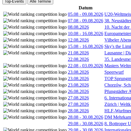
Top-Events
Alle Termine
Datum
05.08
-
09.08.2026
U20-Weltmeist
07.08
-
09.08.2026
38. Neustädte
08.08.2026
10. Nacht der
10.08
-
16.08.2026
Europameister
12.08.2026
Vilbeler Aben
15.08
-
16.08.2026
Sky's the Lim
21.08.2026
Lausanne | D
22.08.2026
35. Landesmei
22.08
-
03.09.2026
Masters Weltm
23.08.2026
Speerwurf
23.08.2026
TOP Sprungm
23.08.2026
Chorzów, Sch
26.08.2026
Pfungstädter 
27.08.2026
6. Internatio
27.08.2026
Zürich | Welt
28.08.2026
HLF-Wurfmee
28.08
-
30.08.2026
DM Mehrkamp
29.08
-
30.08.2026
8. Bottroper U
29.08
-
30.08.2026
International