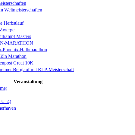
isterschaften
m Weltmeisterschaften
e Herbstlauf
 Zwerge
rkampf Masters
IN-MARATHON
en-Phoenix-Halbmarathon
Köln Marathon
enpost Great 10K
eimer Berglauf mit RLP-Meisterschaft
Veranstaltung
hme)
+ U14)
merhaven