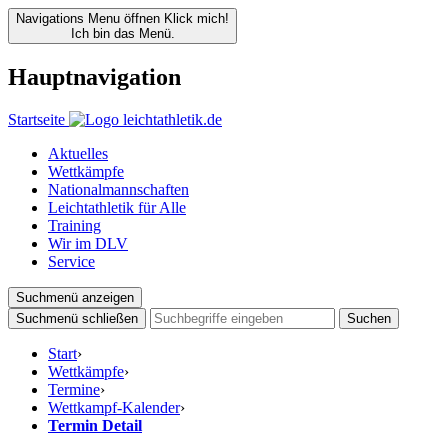
Navigations Menu öffnen
Klick mich!
Ich bin das Menü.
Hauptnavigation
Startseite
Aktuelles
Wettkämpfe
Nationalmannschaften
Leichtathletik für Alle
Training
Wir im DLV
Service
Suchmenü anzeigen
Suchmenü schließen
Suchen
Start
›
Wettkämpfe
›
Termine
›
Wettkampf-Kalender
›
Termin Detail