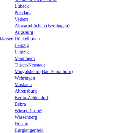
Lübeck
Potsdam
Velbert
Altwarmbüchen (Isernhagen)
Augsburg
klassen
Hückelhoven
Leipzig
Leipzig
Mannheim
Titisee-Neustadt
Mingolsheim (Bad Schönborn)
Wehringen
Mosbach
Ahrensburg
Berlin-Zehlendorf
Bebra
Winsen (Luhe)
Wassenberg
Husum
Burglengenfeld