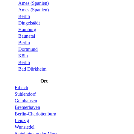
Ames (Spanien)
Ames (Spanien)
Berlin
Dingelstädt
Hamburg
Baunatal
Berlin
Dortmund
Köln
Berlin
Bad Dürkheim
Ort
Erbach
Suhlendorf
Gelnhausen
Bremerhaven
Berlin-Charlottenburg
Leipzig
Wunsiedel
Steinheim an der Murr