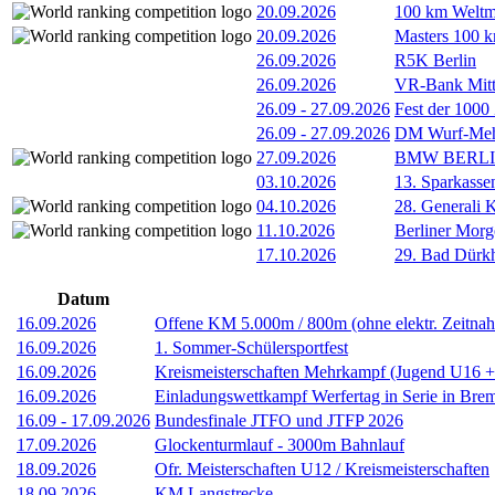
20.09.2026
100 km Weltme
20.09.2026
Masters 100 k
26.09.2026
R5K Berlin
26.09.2026
VR-Bank Mitt
26.09
-
27.09.2026
Fest der 1000
26.09
-
27.09.2026
DM Wurf-Meh
27.09.2026
BMW BERL
03.10.2026
13. Sparkass
04.10.2026
28. Generali 
11.10.2026
Berliner Morg
17.10.2026
29. Bad Dürkh
Datum
16.09.2026
Offene KM 5.000m / 800m (ohne elektr. Zeitna
16.09.2026
1. Sommer-Schülersportfest
16.09.2026
Kreismeisterschaften Mehrkampf (Jugend U16 
16.09.2026
Einladungswettkampf Werfertag in Serie in Bre
16.09
-
17.09.2026
Bundesfinale JTFO und JTFP 2026
17.09.2026
Glockenturmlauf - 3000m Bahnlauf
18.09.2026
Ofr. Meisterschaften U12 / Kreismeisterschaften
18.09.2026
KM Langstrecke