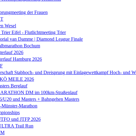
prungmeeting der Frauen
ST
en Wesel
Trier Eifel - Flutlichtmeeting Trier
orial van Damme | Diamond League Finale
albmarathon Bochum
erlauf 2026
terlauf Hamburg 2026
LF
rschaft Stabhoch- und Dreisprung mit Einlagewettkampf Hoch- und W
 KÖ MEILE 2026
ers Berglauf
ARATHON DM im 100km-Straßenlauf
U20 und Masters + Bahngehen Masters
k-Münster-Marathon
mpionships
 JTFO und JTFP 2026
 ULTRA Trail Run
WM