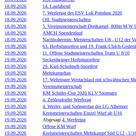
18.09.2026
14. Laufabend
18.09.2026
7. Werfertag des ESV Lok Potsdam 2026
18.09.2026
Off. Stadtmeisterschaften
18.09.2026
5. Vereinsmeisterschaft Dreikampf, 800m M,W 
18.09.2026
AMCH Spendenlauf
18.09.2026
Nachholtermin: Meisterschaften U8 - U12 der V
19.09.2026
63. Herbstsportfest und 19. Frank-Ulrich-Gedenk
19.09.2026
11. Offene Stadtmeisterschaften Team U 8/10
19.09.2026
Seckenheimer Herbstsportfest
19.09.2026
29. Karl-Schubnell-Sportfest
19.09.2026
Mehrkampftag
19.09.2026
17. Wehringer Wertachlauf mit schwäbischen Me
19.09.2026
Vereinsmeisterschaft
19.09.2026
KM Schüler-Cup 2026 KLV Stormarn
19.09.2026
4. Zehlendorfer Werferag
19.09.2026
4. Werfer- und Springertag der LG Alheimer
19.09.2026
Kreismeisterschaften Einzel Wurf ab U16
19.09.2026
Abgesagt
4. Werfertag
19.09.2026
Offene KM Wurf
19.09.2026
Kreismeisterschaften Mehrkampf Süd U12 - U1