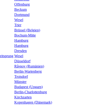
Offenburg
Beckum
Dortmund
Wesel
Trier
Brüssel (Belgien)
Bochum-Mitte
Hamburg
Hamburg
Dresden
eitsprung
Wesel
Düsseldorf
Râșnov (Rumänien)
Berlin-Wartenberg
Troisdorf
Münster
Budapest (Ungarn)
Berlin-Charlottenburg
Kirchzarten
Kopenhagen (Dänemark)