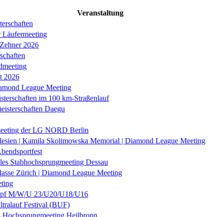
Veranstaltung
erschaften
r Läufermeeting
 Zehner 2026
schaften
dmeeting
it 2026
iamond League Meeting
sterschaften im 100 km-Straßenlauf
eisterschaften Daegu
eeting der LG NORD Berlin
lesien | Kamila Skolimowska Memorial | Diamond League Meeting
Abendsportfest
nales Stabhochsprungmeeting Dessau
klasse Zürich | Diamond League Meeting
ting
f M/W/U 23/U20/U18/U16
ltralauf Festival (BUF)
es Hochsprungmeeting Heilbronn