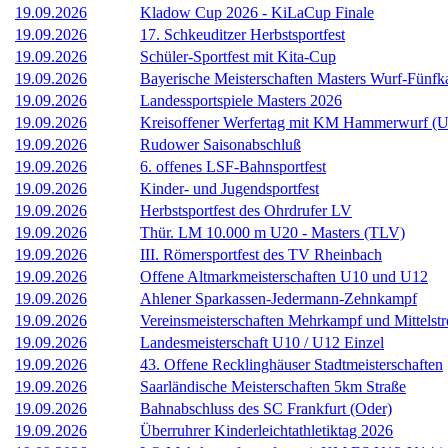
19.09.2026
Kladow Cup 2026 - KiLaCup Finale
19.09.2026
17. Schkeuditzer Herbstsportfest
19.09.2026
Schüler-Sportfest mit Kita-Cup
19.09.2026
Bayerische Meisterschaften Masters Wurf-Fünf
19.09.2026
Landessportspiele Masters 2026
19.09.2026
Kreisoffener Werfertag mit KM Hammerwurf (
19.09.2026
Rudower Saisonabschluß
19.09.2026
6. offenes LSF-Bahnsportfest
19.09.2026
Kinder- und Jugendsportfest
19.09.2026
Herbstsportfest des Ohrdrufer LV
19.09.2026
Thür. LM 10.000 m U20 - Masters (TLV)
19.09.2026
III. Römersportfest des TV Rheinbach
19.09.2026
Offene Altmarkmeisterschaften U10 und U12
19.09.2026
Ahlener Sparkassen-Jedermann-Zehnkampf
19.09.2026
Vereinsmeisterschaften Mehrkampf und Mittelst
19.09.2026
Landesmeisterschaft U10 / U12 Einzel
19.09.2026
43. Offene Recklinghäuser Stadtmeisterschaften
19.09.2026
Saarländische Meisterschaften 5km Straße
19.09.2026
Bahnabschluss des SC Frankfurt (Oder)
19.09.2026
Überruhrer Kinderleichtathletiktag 2026