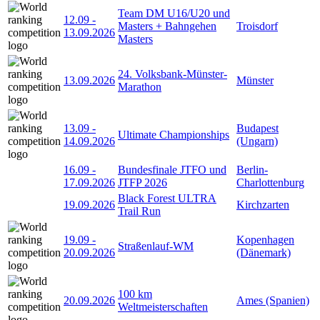
Team DM U16/U20 und
12.09
-
Masters + Bahngehen
Troisdorf
13.09.2026
Masters
24. Volksbank-Münster-
13.09.2026
Münster
Marathon
13.09
-
Budapest
Ultimate Championships
14.09.2026
(Ungarn)
16.09
-
Bundesfinale JTFO und
Berlin-
17.09.2026
JTFP 2026
Charlottenburg
Black Forest ULTRA
19.09.2026
Kirchzarten
Trail Run
19.09
-
Kopenhagen
Straßenlauf-WM
20.09.2026
(Dänemark)
100 km
20.09.2026
Ames (Spanien)
Weltmeisterschaften