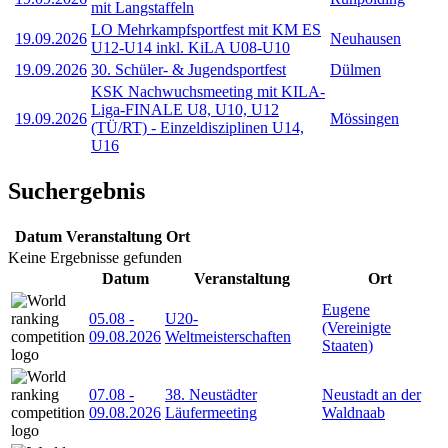
mit Langstaffeln
LO Mehrkampfsportfest mit KM ES
19.09.2026
Neuhausen
U12-U14 inkl. KiLA U08-U10
19.09.2026
30. Schüler- & Jugendsportfest
Dülmen
KSK Nachwuchsmeeting mit KILA-
Liga-FINALE U8, U10, U12
19.09.2026
Mössingen
(TÜ/RT) - Einzeldisziplinen U14,
U16
Suchergebnis
Datum
Veranstaltung
Ort
Keine Ergebnisse gefunden
Datum
Veranstaltung
Ort
Eugene
05.08
-
U20-
(Vereinigte
09.08.2026
Weltmeisterschaften
Staaten)
07.08
-
38. Neustädter
Neustadt an der
09.08.2026
Läufermeeting
Waldnaab