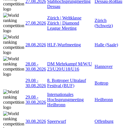
27.08.2026
Stabhochsprungmeeting
Dessau-Roßlau
Dessau
Zürich | Weltklasse
Zürich
27.08.2026
Zürich | Diamond
(Schweiz)
League Meeting
28.08.2026
HLF-Wurfmeeting
Halle (Saale)
28.08
-
DM Mehrkampf M/W/U
Hannover
30.08.2026
23/U20/U18/U16
29.08
-
8. Bottroper Ultralauf
Bottrop
30.08.2026
Festival (BUF)
Internationales
29.08
-
Hochsprungmeeting
Heilbronn
30.08.2026
Heilbronn
30.08.2026
Speerwurf
Offenburg