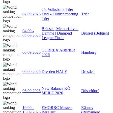
25. Volksbank Trier
02.09.2026
Eifel - Flutlichtmeeting
Trier
Trier
Brüssel | Memorial van
04.09
-
Damme | Diamond
Brüssel (Belgien)
05.09.2026
League Finale
CURREX Alsterlauf
06.09.2026
Hamburg
2026
06.09.2026
Dresden HALF
Dresden
New Balance KÖ
06.09.2026
Düsseldorf
MEILE 2026
10.09
-
EMORRC Masters
Râșnov
13.09.2026
Berglauf
(Rumänien)