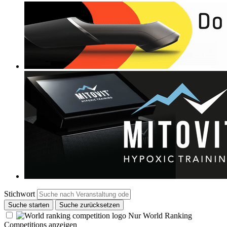
Stichwort
Suche starten
Suche zurücksetzen
Nur World Ranking
Competitions anzeigen