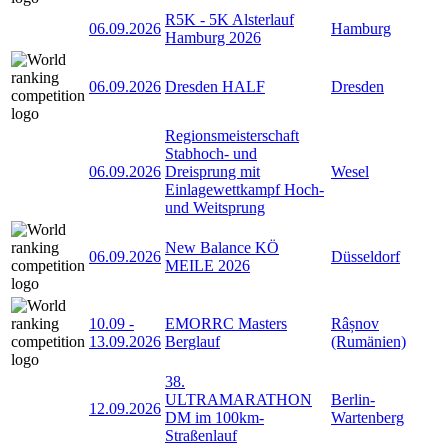
R5K - 5K Alsterlauf
06.09.2026
Hamburg
Hamburg 2026
06.09.2026
Dresden HALF
Dresden
Regionsmeisterschaft
Stabhoch- und
06.09.2026
Dreisprung mit
Wesel
Einlagewettkampf Hoch-
und Weitsprung
New Balance KÖ
06.09.2026
Düsseldorf
MEILE 2026
10.09
-
EMORRC Masters
Râșnov
13.09.2026
Berglauf
(Rumänien)
38.
ULTRAMARATHON
Berlin-
12.09.2026
DM im 100km-
Wartenberg
Straßenlauf