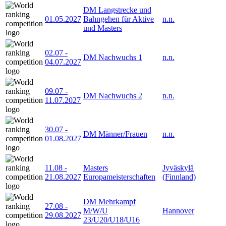
DM Langstrecke und
01.05.2027
Bahngehen für Aktive
n.n.
und Masters
02.07
-
DM Nachwuchs 1
n.n.
04.07.2027
09.07
-
DM Nachwuchs 2
n.n.
11.07.2027
30.07
-
DM Männer/Frauen
n.n.
01.08.2027
11.08
-
Masters
Jyväskylä
21.08.2027
Europameisterschaften
(Finnland)
DM Mehrkampf
27.08
-
M/W/U
Hannover
29.08.2027
23/U20/U18/U16