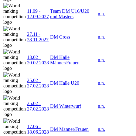
11.09
-
Team DM U16/U20
n.n.
12.09.2027
und Masters
27.11
-
DM Cross
n.n.
28.11.2027
18.02
-
DM Halle
n.n.
20.02.2028
Männer/Frauen
25.02
-
DM Halle U20
n.n.
27.02.2028
25.02
-
DM Winterwurf
n.n.
27.02.2028
17.06
-
DM Männer/Frauen
n.n.
18.06.2028