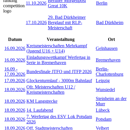
Berliner Morgenpost
11.10.2026
Berlin
Great 10K
29. Bad Dürkheimer
17.10.2026
Berglauf mit RLP-
Bad Dürkheim
Meisterschaft
Datum
Veranstaltung
Ort
Kreismeisterschaften Mehrkampf
16.09.2026
Gelnhausen
(Jugend U16 + U14)
Einladungswettkampf Werfertag in
16.09.2026
Bremerhaven
Serie in Bremerhaven
16.09
-
Berlin-
Bundesfinale JTFO und JTFP 2026
17.09.2026
Charlottenburg
17.09.2026
Glockenturmlauf - 3000m Bahnlauf
Leipzig
Ofr. Meisterschaften U12 /
18.09.2026
Wunsiedel
Kreismeisterschaften
Steinheim an der
18.09.2026
KM Langstrecke
Murr
18.09.2026
14. Laufabend
Lübeck
7. Werfertag des ESV Lok Potsdam
18.09.2026
Potsdam
2026
18.09.2026
Off. Stadtmeisterschaften
Velbert