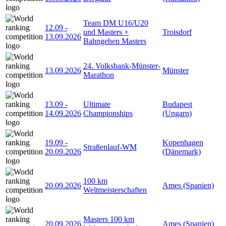
Team DM U16/U20
12.09
-
und Masters +
Troisdorf
13.09.2026
Bahngehen Masters
24. Volksbank-Münster-
13.09.2026
Münster
Marathon
13.09
-
Ultimate
Budapest
14.09.2026
Championships
(Ungarn)
19.09
-
Kopenhagen
Straßenlauf-WM
20.09.2026
(Dänemark)
100 km
20.09.2026
Ames (Spanien)
Weltmeisterschaften
Masters 100 km
20.09.2026
Ames (Spanien)