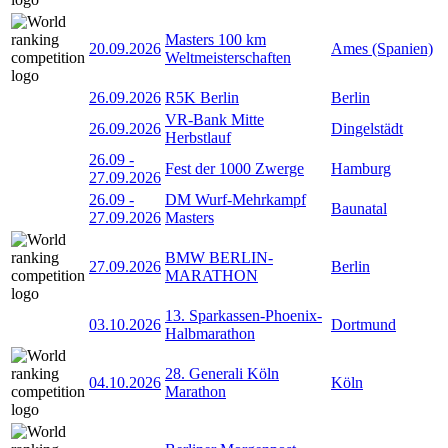
Masters 100 km
20.09.2026
Ames (Spanien)
Weltmeisterschaften
26.09.2026
R5K Berlin
Berlin
VR-Bank Mitte
26.09.2026
Dingelstädt
Herbstlauf
26.09
-
Fest der 1000 Zwerge
Hamburg
27.09.2026
26.09
-
DM Wurf-Mehrkampf
Baunatal
27.09.2026
Masters
BMW BERLIN-
27.09.2026
Berlin
MARATHON
13. Sparkassen-Phoenix-
03.10.2026
Dortmund
Halbmarathon
28. Generali Köln
04.10.2026
Köln
Marathon