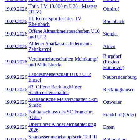
Thür. LM 10.000 m U20 - Masters
19.09.2026
Ohrdruf
(TLV)
III. Römersportfest des TV
19.09.2026
Rheinbach
Rheinbach
Offene Altmarkmeisterschaften U10
19.09.2026
Stendal
und U12
Ahlener Sparkassen-Jedermann-
19.09.2026
Ahlen
Zehnkampf
Burgdorf
Vereinsmeisterschaften Mehrkampf
19.09.2026
(Region
und Mittelstrecke
Hannover)
Landesmeisterschaft U10 / U12
19.09.2026
Neubrandenburg
Einzel
43. Offene Recklinghäuser
19.09.2026
Recklinghausen
Stadtmeisterschaften
Saarländische Meisterschaften 5km
19.09.2026
Ottweiler
Straße
Bahnabschluss des SC Frankfurt
19.09.2026
Frankfurt (Oder)
(Oder)
Überruhrer Kinderleichtathletiktag
19.09.2026
Essen
2026
Sparkassenmehrkampfserie Teil III
19.09.2026
Ruhpolding