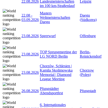
22.08.2026
Landesmeisterschaften
Leipzig
im 100 km-Straßenlauf
Masters
22.08
-
Daegu
Weltmeisterschaften
03.09.2026
(Südkorea)
Daegu
23.08.2026
Speerwurf
Offenburg
TOP Sprungmeeting der
Berlin-
23.08.2026
LG NORD Berlin
Reinickendorf
Chorzów, Schlesien |
Kamila Skolimowska
Chorzow
23.08.2026
Memorial | Diamond
(Polen)
League Meeting
Pfungstädter
26.08.2026
Pfungstadt
Abendsportfest
6. Internationales