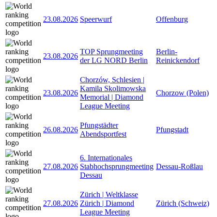
23.08.2026
Speerwurf
Offenburg
TOP Sprungmeeting
Berlin-
23.08.2026
der LG NORD Berlin
Reinickendorf
Chorzów, Schlesien |
Kamila Skolimowska
23.08.2026
Chorzow (Polen)
Memorial | Diamond
League Meeting
Pfungstädter
26.08.2026
Pfungstadt
Abendsportfest
6. Internationales
27.08.2026
Stabhochsprungmeeting
Dessau-Roßlau
Dessau
Zürich | Weltklasse
27.08.2026
Zürich | Diamond
Zürich (Schweiz)
League Meeting