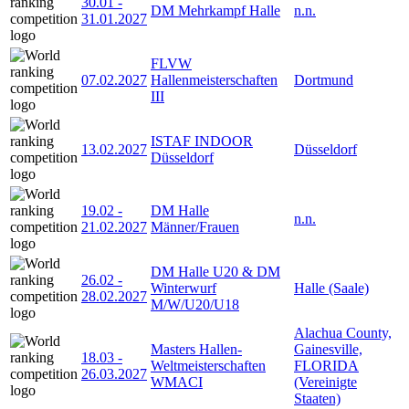
30.01
-
DM Mehrkampf Halle
n.n.
31.01.2027
FLVW
07.02.2027
Hallenmeisterschaften
Dortmund
III
ISTAF INDOOR
13.02.2027
Düsseldorf
Düsseldorf
19.02
-
DM Halle
n.n.
21.02.2027
Männer/Frauen
DM Halle U20 & DM
26.02
-
Winterwurf
Halle (Saale)
28.02.2027
M/W/U20/U18
Alachua County,
Masters Hallen-
Gainesville,
18.03
-
Weltmeisterschaften
FLORIDA
26.03.2027
WMACI
(Vereinigte
Staaten)