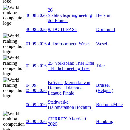
26.
30.08.2026
Stabhochsprungmeeting
Beckum
der Frauen
30.08.2026
8. DO IT FAST
Dortmund
01.09.2026
4. Domspringen Wesel
Wesel
25. Volksbank Trier Eifel
02.09.2026
Trier
- Flutlichtmeeting Trier
Brüssel | Memorial van
04.09
-
Brüssel
Damme | Diamond
05.09.2026
(Belgien)
League Finale
Stadtwerke
06.09.2026
Bochum-Mitte
Halbmarathon Bochum
CURREX Alsterlauf
06.09.2026
Hamburg
2026