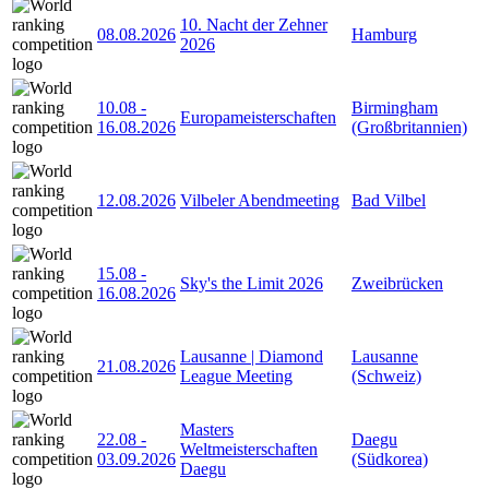
10. Nacht der Zehner
08.08.2026
Hamburg
2026
10.08
-
Birmingham
Europameisterschaften
16.08.2026
(Großbritannien)
12.08.2026
Vilbeler Abendmeeting
Bad Vilbel
15.08
-
Sky's the Limit 2026
Zweibrücken
16.08.2026
Lausanne | Diamond
Lausanne
21.08.2026
League Meeting
(Schweiz)
Masters
22.08
-
Daegu
Weltmeisterschaften
03.09.2026
(Südkorea)
Daegu