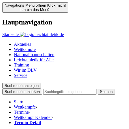
Navigations Menu öffnen
Klick mich!
Ich bin das Menü.
Hauptnavigation
Startseite
Aktuelles
Wettkämpfe
Nationalmannschaften
Leichtathletik für Alle
Training
Wir im DLV
Service
Suchmenü anzeigen
Suchmenü schließen
Suchen
Start
›
Wettkämpfe
›
Termine
›
Wettkampf-Kalender
›
Termin Detail