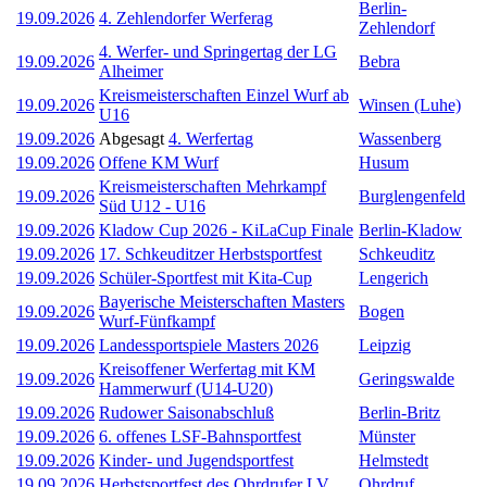
Berlin-
19.09.2026
4. Zehlendorfer Werferag
Zehlendorf
4. Werfer- und Springertag der LG
19.09.2026
Bebra
Alheimer
Kreismeisterschaften Einzel Wurf ab
19.09.2026
Winsen (Luhe)
U16
19.09.2026
Abgesagt
4. Werfertag
Wassenberg
19.09.2026
Offene KM Wurf
Husum
Kreismeisterschaften Mehrkampf
19.09.2026
Burglengenfeld
Süd U12 - U16
19.09.2026
Kladow Cup 2026 - KiLaCup Finale
Berlin-Kladow
19.09.2026
17. Schkeuditzer Herbstsportfest
Schkeuditz
19.09.2026
Schüler-Sportfest mit Kita-Cup
Lengerich
Bayerische Meisterschaften Masters
19.09.2026
Bogen
Wurf-Fünfkampf
19.09.2026
Landessportspiele Masters 2026
Leipzig
Kreisoffener Werfertag mit KM
19.09.2026
Geringswalde
Hammerwurf (U14-U20)
19.09.2026
Rudower Saisonabschluß
Berlin-Britz
19.09.2026
6. offenes LSF-Bahnsportfest
Münster
19.09.2026
Kinder- und Jugendsportfest
Helmstedt
19.09.2026
Herbstsportfest des Ohrdrufer LV
Ohrdruf