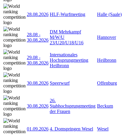
28.08.2026
HLF-Wurfmeeting
Halle (Saale)
DM Mehrkampf
28.08
-
M/W/U
Hannover
30.08.2026
23/U20/U18/U16
Internationales
29.08
-
Hochsprungmeeting
Heilbronn
30.08.2026
Heilbronn
30.08.2026
Speerwurf
Offenburg
26.
30.08.2026
Stabhochsprungmeeting
Beckum
der Frauen
01.09.2026
4. Domspringen Wesel
Wesel