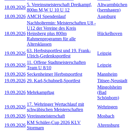
5. Vereinsmeisterschaft Dreikampf,
Altwarmbüchen
18.09.2026
800m M,W U 10 U 12
(Isernhagen)
18.09.2026
AMCH Spendenlauf
Augsburg
Nachholtermin: Meisterschaften U8 -
U12 der Vereine des Kreis
18.09.2026
Heinsberg plus 800m
Hückelhoven
Rahmenprogramm für alle
Altersklassen
63. Herbstsportfest und 19. Frank-
19.09.2026
Leipzig
Ulrich-Gedenksportfest
11. Offene Stadtmeisterschaften
19.09.2026
Leipzig
Team U 8/10
19.09.2026
Seckenheimer Herbstsportfest
Mannheim
19.09.2026
29. Karl-Schubnell-Sportfest
Titisee-Neustadt
Mingolsheim
19.09.2026
Mehrkampftag
(Bad
Schönborn)
17. Wehringer Wertachlauf mit
19.09.2026
Wehringen
schwäbischen Meisterschaften
19.09.2026
Vereinsmeisterschaft
Mosbach
KM Schüler-Cup 2026 KLV
19.09.2026
Ahrensburg
Stormarn