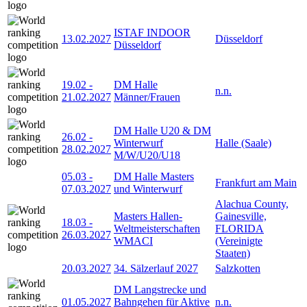
ISTAF INDOOR
13.02.2027
Düsseldorf
Düsseldorf
19.02
-
DM Halle
n.n.
21.02.2027
Männer/Frauen
DM Halle U20 & DM
26.02
-
Winterwurf
Halle (Saale)
28.02.2027
M/W/U20/U18
05.03
-
DM Halle Masters
Frankfurt am Main
07.03.2027
und Winterwurf
Alachua County,
Masters Hallen-
Gainesville,
18.03
-
Weltmeisterschaften
FLORIDA
26.03.2027
WMACI
(Vereinigte
Staaten)
20.03.2027
34. Sälzerlauf 2027
Salzkotten
DM Langstrecke und
01.05.2027
Bahngehen für Aktive
n.n.