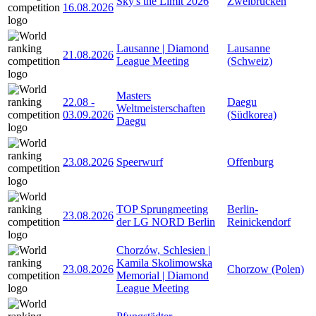
Sky's the Limit 2026
Zweibrücken
16.08.2026
Lausanne | Diamond
Lausanne
21.08.2026
League Meeting
(Schweiz)
Masters
22.08
-
Daegu
Weltmeisterschaften
03.09.2026
(Südkorea)
Daegu
23.08.2026
Speerwurf
Offenburg
TOP Sprungmeeting
Berlin-
23.08.2026
der LG NORD Berlin
Reinickendorf
Chorzów, Schlesien |
Kamila Skolimowska
23.08.2026
Chorzow (Polen)
Memorial | Diamond
League Meeting