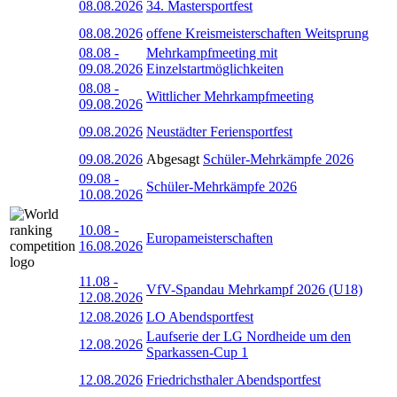
08.08.2026
34. Mastersportfest
08.08.2026
offene Kreismeisterschaften Weitsprung
08.08
-
Mehrkampfmeeting mit
09.08.2026
Einzelstartmöglichkeiten
08.08
-
Wittlicher Mehrkampfmeeting
09.08.2026
09.08.2026
Neustädter Feriensportfest
09.08.2026
Abgesagt
Schüler-Mehrkämpfe 2026
09.08
-
Schüler-Mehrkämpfe 2026
10.08.2026
10.08
-
Europameisterschaften
16.08.2026
11.08
-
VfV-Spandau Mehrkampf 2026 (U18)
12.08.2026
12.08.2026
LO Abendsportfest
Laufserie der LG Nordheide um den
12.08.2026
Sparkassen-Cup 1
12.08.2026
Friedrichsthaler Abendsportfest