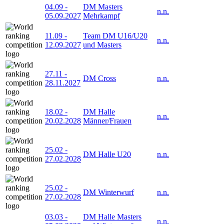
04.09
-
DM Masters
n.n.
05.09.2027
Mehrkampf
11.09
-
Team DM U16/U20
n.n.
12.09.2027
und Masters
27.11
-
DM Cross
n.n.
28.11.2027
18.02
-
DM Halle
n.n.
20.02.2028
Männer/Frauen
25.02
-
DM Halle U20
n.n.
27.02.2028
25.02
-
DM Winterwurf
n.n.
27.02.2028
03.03
-
DM Halle Masters
n.n.