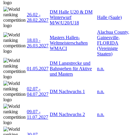
DM Halle U20 & DM
26.02
-
Winterwurf
Halle (Saale)
28.02.2027
M/W/U20/U18
Alachua County,
Masters Hallen-
Gainesville,
18.03
-
Weltmeisterschaften
FLORIDA
26.03.2027
WMACI
(Vereinigte
Staaten)
DM Langstrecke und
01.05.2027
Bahngehen für Aktive
n.n.
und Masters
02.07
-
DM Nachwuchs 1
n.n.
04.07.2027
09.07
-
DM Nachwuchs 2
n.n.
11.07.2027
30.07
-