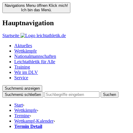
Navigations Menu öffnen
Klick mich!
Ich bin das Menü.
Hauptnavigation
Startseite
Aktuelles
Wettkämpfe
Nationalmannschaften
Leichtathletik für Alle
Training
Wir im DLV
Service
Suchmenü anzeigen
Suchmenü schließen
Suchen
Start
›
Wettkämpfe
›
Termine
›
Wettkampf-Kalender
›
Termin Detail