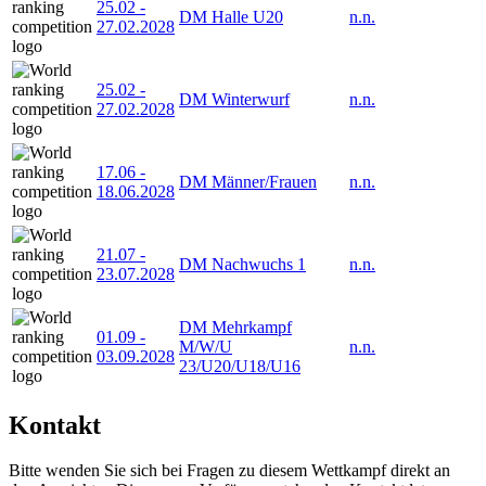
25.02
-
DM Halle U20
n.n.
27.02.2028
25.02
-
DM Winterwurf
n.n.
27.02.2028
17.06
-
DM Männer/Frauen
n.n.
18.06.2028
21.07
-
DM Nachwuchs 1
n.n.
23.07.2028
DM Mehrkampf
01.09
-
M/W/U
n.n.
03.09.2028
23/U20/U18/U16
Kontakt
Bitte wenden Sie sich bei Fragen zu diesem Wettkampf direkt an