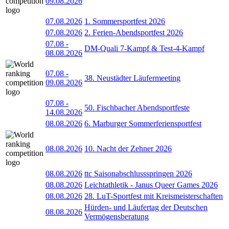
09.08.2026
07.08.2026
1. Sommersportfest 2026
07.08.2026
2. Ferien-Abendsportfest 2026
07.08
-
DM-Quali 7-Kampf & Test-4-Kampf
08.08.2026
07.08
-
38. Neustädter Läufermeeting
09.08.2026
07.08
-
50. Fischbacher Abendsportfeste
14.08.2026
08.08.2026
6. Marburger Sommerferiensportfest
08.08.2026
10. Nacht der Zehner 2026
08.08.2026
ttc Saisonabschlussspringen 2026
08.08.2026
Leichtathletik - Janus Queer Games 2026
08.08.2026
28. LuT-Sportfest mit Kreismeisterschaften
Hürden- und Läufertag der Deutschen
08.08.2026
Vermögensberatung