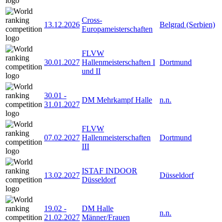
Cross-
13.12.2026
Belgrad (Serbien)
Europameisterschaften
FLVW
30.01.2027
Hallenmeisterschaften I
Dortmund
und II
30.01
-
DM Mehrkampf Halle
n.n.
31.01.2027
FLVW
07.02.2027
Hallenmeisterschaften
Dortmund
III
ISTAF INDOOR
13.02.2027
Düsseldorf
Düsseldorf
19.02
-
DM Halle
n.n.
21.02.2027
Männer/Frauen