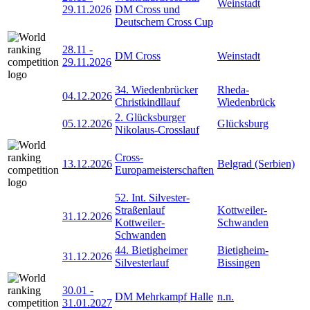
Weinstadt
29.11.2026
DM Cross und
Deutschem Cross Cup
28.11
-
DM Cross
Weinstadt
29.11.2026
34. Wiedenbrücker
Rheda-
04.12.2026
Christkindllauf
Wiedenbrück
2. Glücksburger
05.12.2026
Glücksburg
Nikolaus-Crosslauf
Cross-
13.12.2026
Belgrad (Serbien)
Europameisterschaften
52. Int. Silvester-
Straßenlauf
Kottweiler-
31.12.2026
Kottweiler-
Schwanden
Schwanden
44. Bietigheimer
Bietigheim-
31.12.2026
Silvesterlauf
Bissingen
30.01
-
DM Mehrkampf Halle
n.n.
31.01.2027