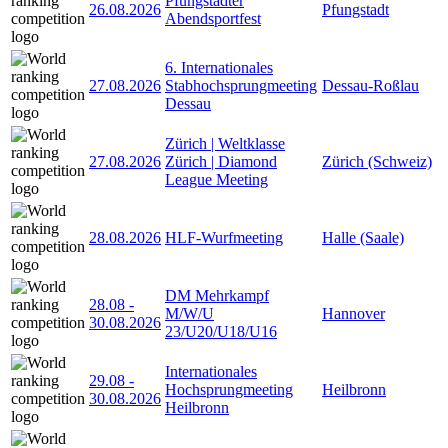
Pfungstädter
26.08.2026
Pfungstadt
Abendsportfest
6. Internationales
27.08.2026
Stabhochsprungmeeting
Dessau-Roßlau
Dessau
Zürich | Weltklasse
27.08.2026
Zürich | Diamond
Zürich (Schweiz)
League Meeting
28.08.2026
HLF-Wurfmeeting
Halle (Saale)
DM Mehrkampf
28.08
-
M/W/U
Hannover
30.08.2026
23/U20/U18/U16
Internationales
29.08
-
Hochsprungmeeting
Heilbronn
30.08.2026
Heilbronn