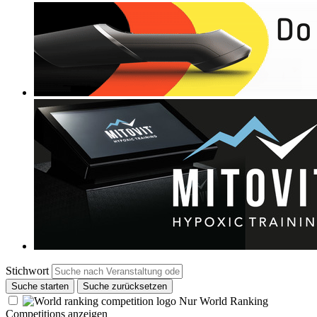
Stichwort
Suche starten
Suche zurücksetzen
Nur World Ranking
Competitions anzeigen