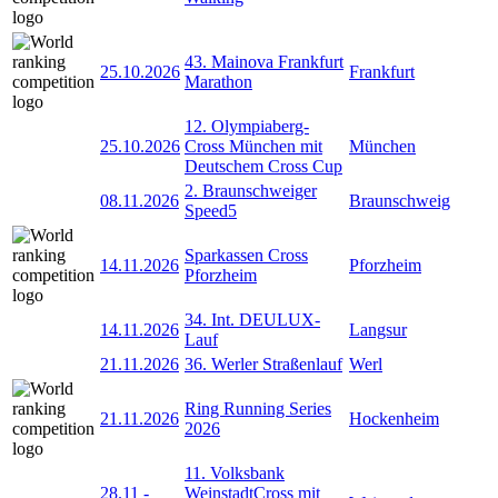
43. Mainova Frankfurt
25.10.2026
Frankfurt
Marathon
12. Olympiaberg-
25.10.2026
Cross München mit
München
Deutschem Cross Cup
2. Braunschweiger
08.11.2026
Braunschweig
Speed5
Sparkassen Cross
14.11.2026
Pforzheim
Pforzheim
34. Int. DEULUX-
14.11.2026
Langsur
Lauf
21.11.2026
36. Werler Straßenlauf
Werl
Ring Running Series
21.11.2026
Hockenheim
2026
11. Volksbank
28.11
-
WeinstadtCross mit