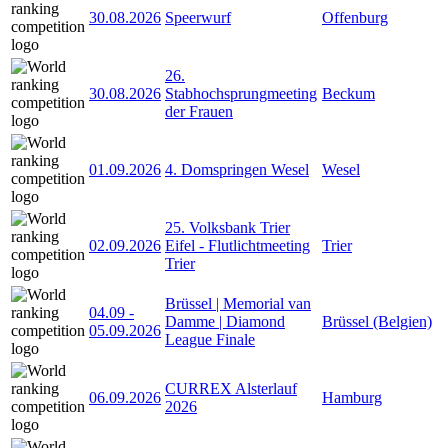
30.08.2026
Speerwurf
Offenburg
26.
30.08.2026
Stabhochsprungmeeting
Beckum
der Frauen
01.09.2026
4. Domspringen Wesel
Wesel
25. Volksbank Trier
02.09.2026
Eifel - Flutlichtmeeting
Trier
Trier
Brüssel | Memorial van
04.09
-
Damme | Diamond
Brüssel (Belgien)
05.09.2026
League Finale
CURREX Alsterlauf
06.09.2026
Hamburg
2026