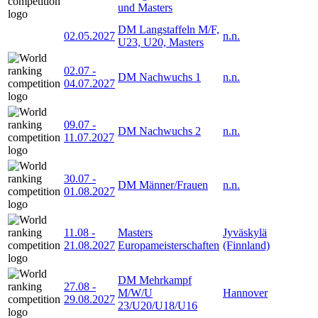
und Masters
DM Langstaffeln M/F,
02.05.2027
n.n.
U23, U20, Masters
02.07
-
DM Nachwuchs 1
n.n.
04.07.2027
09.07
-
DM Nachwuchs 2
n.n.
11.07.2027
30.07
-
DM Männer/Frauen
n.n.
01.08.2027
11.08
-
Masters
Jyväskylä
21.08.2027
Europameisterschaften
(Finnland)
DM Mehrkampf
27.08
-
M/W/U
Hannover
29.08.2027
23/U20/U18/U16