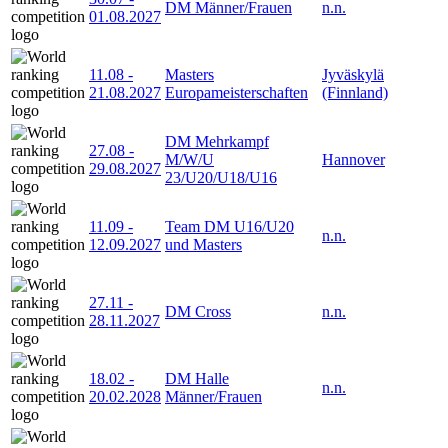
DM Männer/Frauen
n.n.
01.08.2027
11.08
-
Masters
Jyväskylä
21.08.2027
Europameisterschaften
(Finnland)
DM Mehrkampf
27.08
-
M/W/U
Hannover
29.08.2027
23/U20/U18/U16
11.09
-
Team DM U16/U20
n.n.
12.09.2027
und Masters
27.11
-
DM Cross
n.n.
28.11.2027
18.02
-
DM Halle
n.n.
20.02.2028
Männer/Frauen