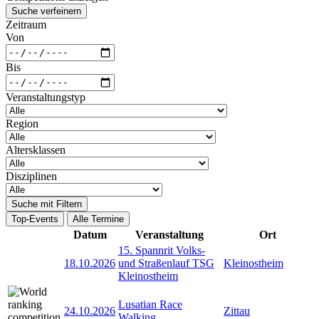
Suche verfeinern
Zeitraum
Von
Bis
Veranstaltungstyp
Region
Altersklassen
Disziplinen
Suche mit Filtern
Top-Events
Alle Termine
Datum
Veranstaltung
Ort
15. Spannrit Volks-
18.10.2026
und Straßenlauf TSG
Kleinostheim
Kleinostheim
Lusatian Race
24.10.2026
Zittau
Walking