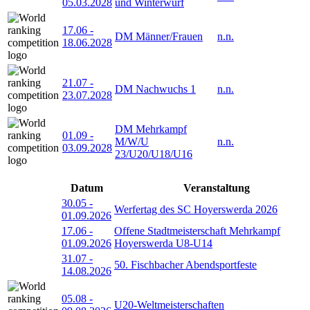
05.03.2028
und Winterwurf
17.06
-
DM Männer/Frauen
n.n.
18.06.2028
21.07
-
DM Nachwuchs 1
n.n.
23.07.2028
DM Mehrkampf
01.09
-
M/W/U
n.n.
03.09.2028
23/U20/U18/U16
Datum
Veranstaltung
30.05
-
Werfertag des SC Hoyerswerda 2026
01.09.2026
17.06
-
Offene Stadtmeisterschaft Mehrkampf
01.09.2026
Hoyerswerda U8-U14
31.07
-
50. Fischbacher Abendsportfeste
14.08.2026
05.08
-
U20-Weltmeisterschaften