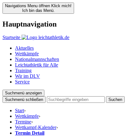
Navigations Menu öffnen
Klick mich!
Ich bin das Menü.
Hauptnavigation
Startseite
Aktuelles
Wettkämpfe
Nationalmannschaften
Leichtathletik für Alle
Training
Wir im DLV
Service
Suchmenü anzeigen
Suchmenü schließen
Suchen
Start
›
Wettkämpfe
›
Termine
›
Wettkampf-Kalender
›
Termin Detail