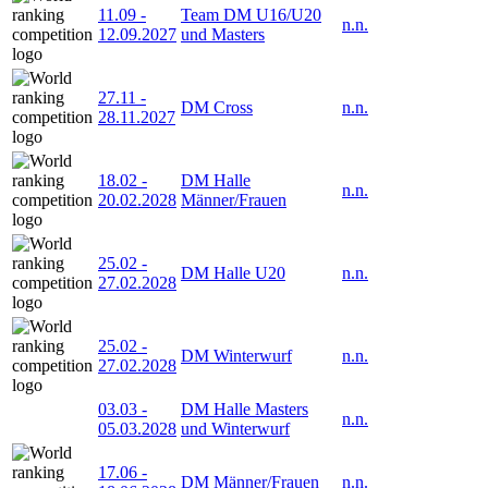
11.09
-
Team DM U16/U20
n.n.
12.09.2027
und Masters
27.11
-
DM Cross
n.n.
28.11.2027
18.02
-
DM Halle
n.n.
20.02.2028
Männer/Frauen
25.02
-
DM Halle U20
n.n.
27.02.2028
25.02
-
DM Winterwurf
n.n.
27.02.2028
03.03
-
DM Halle Masters
n.n.
05.03.2028
und Winterwurf
17.06
-
DM Männer/Frauen
n.n.