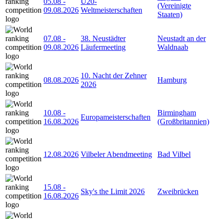
05.08
-
U20-
(Vereinigte
09.08.2026
Weltmeisterschaften
Staaten)
07.08
-
38. Neustädter
Neustadt an der
09.08.2026
Läufermeeting
Waldnaab
10. Nacht der Zehner
08.08.2026
Hamburg
2026
10.08
-
Birmingham
Europameisterschaften
16.08.2026
(Großbritannien)
12.08.2026
Vilbeler Abendmeeting
Bad Vilbel
15.08
-
Sky's the Limit 2026
Zweibrücken
16.08.2026