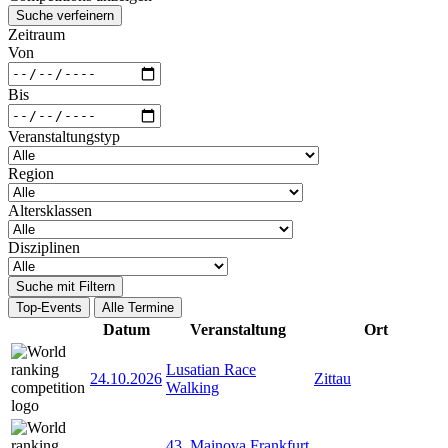
Suche verfeinern
Zeitraum
Von
Bis
Veranstaltungstyp
Region
Altersklassen
Disziplinen
Suche mit Filtern
Top-Events
Alle Termine
Datum
Veranstaltung
Ort
Lusatian Race
24.10.2026
Zittau
Walking
43. Mainova Frankfurt