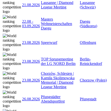
Lausanne | Diamond
Lausanne
21.08.2026
League Meeting
(Schweiz)
Masters
22.08
-
Daegu
Weltmeisterschaften
03.09.2026
(Südkorea)
Daegu
23.08.2026
Speerwurf
Offenburg
TOP Sprungmeeting
Berlin-
23.08.2026
der LG NORD Berlin
Reinickendorf
Chorzów, Schlesien |
Kamila Skolimowska
23.08.2026
Chorzow (Polen)
Memorial | Diamond
League Meeting
Pfungstädter
26.08.2026
Pfungstadt
Abendsportfest