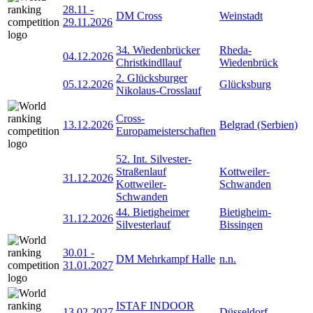
28.11
-
DM Cross
Weinstadt
29.11.2026
34. Wiedenbrücker
Rheda-
04.12.2026
Christkindllauf
Wiedenbrück
2. Glücksburger
05.12.2026
Glücksburg
Nikolaus-Crosslauf
Cross-
13.12.2026
Belgrad (Serbien)
Europameisterschaften
52. Int. Silvester-
Straßenlauf
Kottweiler-
31.12.2026
Kottweiler-
Schwanden
Schwanden
44. Bietigheimer
Bietigheim-
31.12.2026
Silvesterlauf
Bissingen
30.01
-
DM Mehrkampf Halle
n.n.
31.01.2027
ISTAF INDOOR
13.02.2027
Düsseldorf