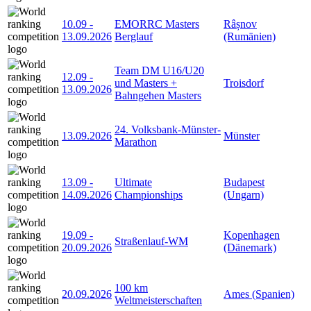
10.09
-
EMORRC Masters
Râșnov
13.09.2026
Berglauf
(Rumänien)
Team DM U16/U20
12.09
-
und Masters +
Troisdorf
13.09.2026
Bahngehen Masters
24. Volksbank-Münster-
13.09.2026
Münster
Marathon
13.09
-
Ultimate
Budapest
14.09.2026
Championships
(Ungarn)
19.09
-
Kopenhagen
Straßenlauf-WM
20.09.2026
(Dänemark)
100 km
20.09.2026
Ames (Spanien)
Weltmeisterschaften