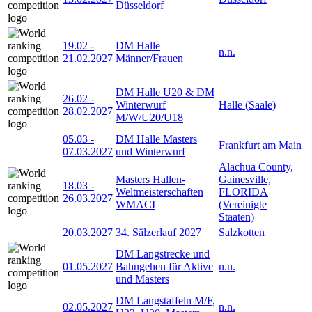
Düsseldorf
19.02
-
DM Halle
n.n.
21.02.2027
Männer/Frauen
DM Halle U20 & DM
26.02
-
Winterwurf
Halle (Saale)
28.02.2027
M/W/U20/U18
05.03
-
DM Halle Masters
Frankfurt am Main
07.03.2027
und Winterwurf
Alachua County,
Masters Hallen-
Gainesville,
18.03
-
Weltmeisterschaften
FLORIDA
26.03.2027
WMACI
(Vereinigte
Staaten)
20.03.2027
34. Sälzerlauf 2027
Salzkotten
DM Langstrecke und
01.05.2027
Bahngehen für Aktive
n.n.
und Masters
DM Langstaffeln M/F,
02.05.2027
n.n.