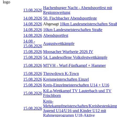
Hachenburger Nacht - Abendsportfest mit
13.08.2026
Regionswertung
14.08.2026
50. Fischbacher Abendsportfeste
14.08.2026
Abgesagt
10km Landesmeisterschaften Stra
14.08.2026
10km Landesmeisterschaften Straße
14.08.2026
Abendsportfest
14.08
-
Augustwettkämpfe
15.08.2026
15.08.2026
Moosacher Wurfserie 2026 IV
15.08.2026
54. Landesoffene Volksfestwettkämpfe
15.08.2026
MTVH - Wurf-Fünfkampf + Hammer
15.08.2026
Throwdown K-Town
15.08.2026
Kreismeisterschaften Einzel
15.08.2026
Kreis-Einzelmeisterschaften U14 + U16
KiLa-Wettkampf TV Lauterbach und TV
15.08.2026
Frischborn
Kreis-
Mehrkampfmeisterschaften/Kreisbestenkämp
15.08.2026
Jugend U14/U16 und Kinder U12 mit
Rahmenprogramm U18-Aktive