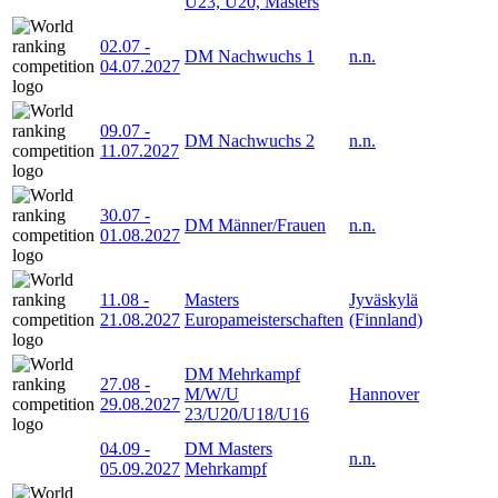
U23, U20, Masters
02.07
-
DM Nachwuchs 1
n.n.
04.07.2027
09.07
-
DM Nachwuchs 2
n.n.
11.07.2027
30.07
-
DM Männer/Frauen
n.n.
01.08.2027
11.08
-
Masters
Jyväskylä
21.08.2027
Europameisterschaften
(Finnland)
DM Mehrkampf
27.08
-
M/W/U
Hannover
29.08.2027
23/U20/U18/U16
04.09
-
DM Masters
n.n.
05.09.2027
Mehrkampf