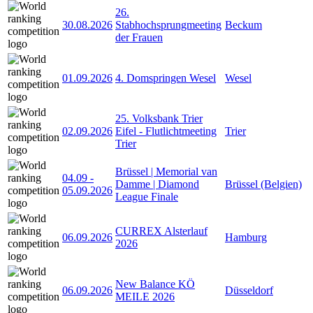
26.
30.08.2026
Stabhochsprungmeeting
Beckum
der Frauen
01.09.2026
4. Domspringen Wesel
Wesel
25. Volksbank Trier
02.09.2026
Eifel - Flutlichtmeeting
Trier
Trier
Brüssel | Memorial van
04.09
-
Damme | Diamond
Brüssel (Belgien)
05.09.2026
League Finale
CURREX Alsterlauf
06.09.2026
Hamburg
2026
New Balance KÖ
06.09.2026
Düsseldorf
MEILE 2026