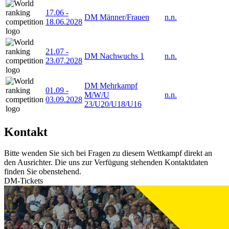
17.06
-
DM Männer/Frauen
n.n.
18.06.2028
21.07
-
DM Nachwuchs 1
n.n.
23.07.2028
DM Mehrkampf
01.09
-
M/W/U
n.n.
03.09.2028
23/U20/U18/U16
Kontakt
Bitte wenden Sie sich bei Fragen zu diesem Wettkampf direkt an
den Ausrichter. Die uns zur Verfügung stehenden Kontaktdaten
finden Sie obenstehend.
DM-Tickets