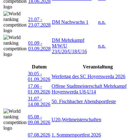
18.06.2028
21.07
-
DM Nachwuchs 1
n.n.
23.07.2028
DM Mehrkampf
01.09
-
M/W/U
n.n.
03.09.2028
23/U20/U18/U16
Datum
Veranstaltung
30.05
-
Werfertag des SC Hoyerswerda 2026
01.09.2026
17.06
-
Offene Stadtmeisterschaft Mehrkampf
01.09.2026
Hoyerswerda U8-U14
31.07
-
50. Fischbacher Abendsportfeste
14.08.2026
05.08
-
U20-Weltmeisterschaften
09.08.2026
07.08.2026
1. Sommersportfest 2026