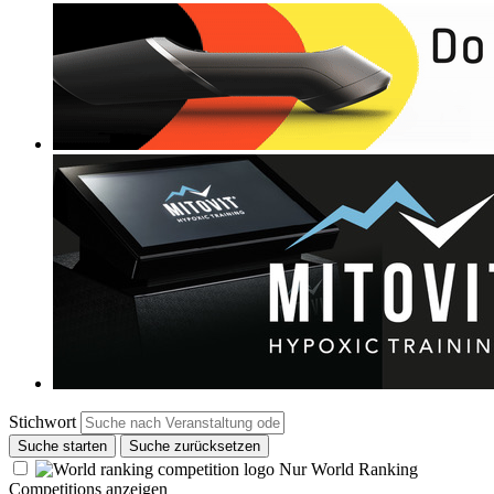
Stichwort
Suche starten
Suche zurücksetzen
Nur World Ranking
Competitions anzeigen