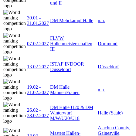
und II
30.01
-
DM Mehrkampf Halle
n.n.
31.01.2027
FLVW
07.02.2027
Hallenmeisterschaften
Dortmund
III
ISTAF INDOOR
13.02.2027
Düsseldorf
Düsseldorf
19.02
-
DM Halle
n.n.
21.02.2027
Männer/Frauen
DM Halle U20 & DM
26.02
-
Winterwurf
Halle (Saale)
28.02.2027
M/W/U20/U18
Alachua County,
Masters Hallen-
Gainesville,
18.03
-