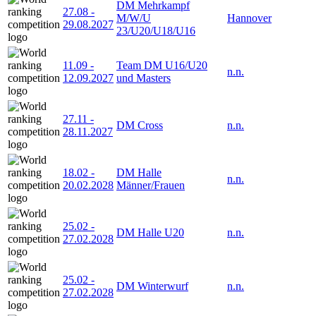
DM Mehrkampf
27.08
-
M/W/U
Hannover
29.08.2027
23/U20/U18/U16
11.09
-
Team DM U16/U20
n.n.
12.09.2027
und Masters
27.11
-
DM Cross
n.n.
28.11.2027
18.02
-
DM Halle
n.n.
20.02.2028
Männer/Frauen
25.02
-
DM Halle U20
n.n.
27.02.2028
25.02
-
DM Winterwurf
n.n.
27.02.2028