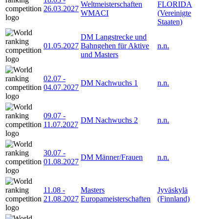
Weltmeisterschaften
FLORIDA
26.03.2027
WMACI
(Vereinigte
Staaten)
DM Langstrecke und
01.05.2027
Bahngehen für Aktive
n.n.
und Masters
02.07
-
DM Nachwuchs 1
n.n.
04.07.2027
09.07
-
DM Nachwuchs 2
n.n.
11.07.2027
30.07
-
DM Männer/Frauen
n.n.
01.08.2027
11.08
-
Masters
Jyväskylä
21.08.2027
Europameisterschaften
(Finnland)