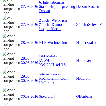
6. Internationales
27.08.2026
Stabhochsprungmeeting
Dessau-Roßlau
Dessau
Zürich | Weltklasse
27.08.2026
Zürich | Diamond
Zürich (Schweiz)
League Meeting
28.08.2026
HLF-Wurfmeeting
Halle (Saale)
DM Mehrkampf
28.08
-
M/W/U
Hannover
30.08.2026
23/U20/U18/U16
Internationales
29.08
-
Hochsprungmeeting
Heilbronn
30.08.2026
Heilbronn
30.08.2026
Speerwurf
Offenburg