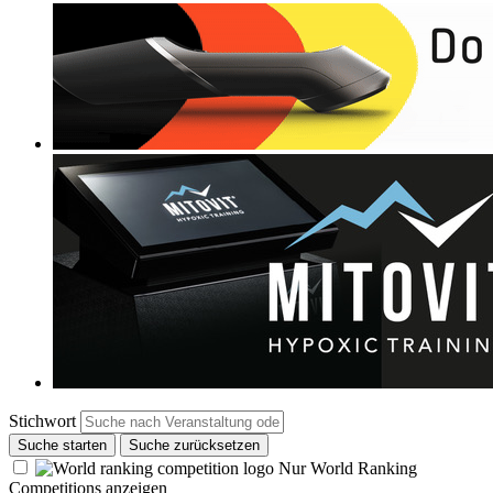
Stichwort
Suche starten
Suche zurücksetzen
Nur World Ranking
Competitions anzeigen