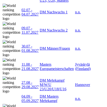
U23, U20, Masters
02.07
-
DM Nachwuchs 1
n.n.
04.07.2027
09.07
-
DM Nachwuchs 2
n.n.
11.07.2027
30.07
-
DM Männer/Frauen
n.n.
01.08.2027
11.08
-
Masters
Jyväskylä
21.08.2027
Europameisterschaften
(Finnland)
DM Mehrkampf
27.08
-
M/W/U
Hannover
29.08.2027
23/U20/U18/U16
04.09
-
DM Masters
n.n.
05.09.2027
Mehrkampf