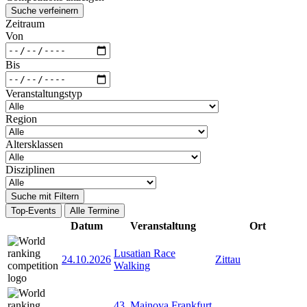
Suche verfeinern
Zeitraum
Von
Bis
Veranstaltungstyp
Region
Altersklassen
Disziplinen
Suche mit Filtern
Top-Events
Alle Termine
Datum
Veranstaltung
Ort
Lusatian Race
24.10.2026
Zittau
Walking
43. Mainova Frankfurt