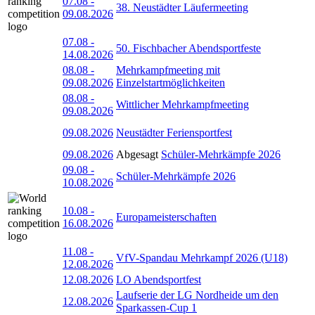
07.08
-
38. Neustädter Läufermeeting
09.08.2026
07.08
-
50. Fischbacher Abendsportfeste
14.08.2026
08.08
-
Mehrkampfmeeting mit
09.08.2026
Einzelstartmöglichkeiten
08.08
-
Wittlicher Mehrkampfmeeting
09.08.2026
09.08.2026
Neustädter Feriensportfest
09.08.2026
Abgesagt
Schüler-Mehrkämpfe 2026
09.08
-
Schüler-Mehrkämpfe 2026
10.08.2026
10.08
-
Europameisterschaften
16.08.2026
11.08
-
VfV-Spandau Mehrkampf 2026 (U18)
12.08.2026
12.08.2026
LO Abendsportfest
Laufserie der LG Nordheide um den
12.08.2026
Sparkassen-Cup 1