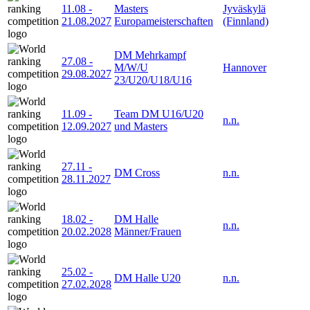
11.08
-
Masters
Jyväskylä
21.08.2027
Europameisterschaften
(Finnland)
DM Mehrkampf
27.08
-
M/W/U
Hannover
29.08.2027
23/U20/U18/U16
11.09
-
Team DM U16/U20
n.n.
12.09.2027
und Masters
27.11
-
DM Cross
n.n.
28.11.2027
18.02
-
DM Halle
n.n.
20.02.2028
Männer/Frauen
25.02
-
DM Halle U20
n.n.
27.02.2028