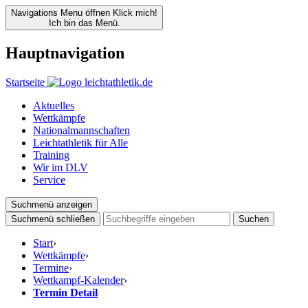
Navigations Menu öffnen
Klick mich!
Ich bin das Menü.
Hauptnavigation
Startseite
Aktuelles
Wettkämpfe
Nationalmannschaften
Leichtathletik für Alle
Training
Wir im DLV
Service
Suchmenü anzeigen
Suchmenü schließen
Suchen
Start
›
Wettkämpfe
›
Termine
›
Wettkampf-Kalender
›
Termin Detail