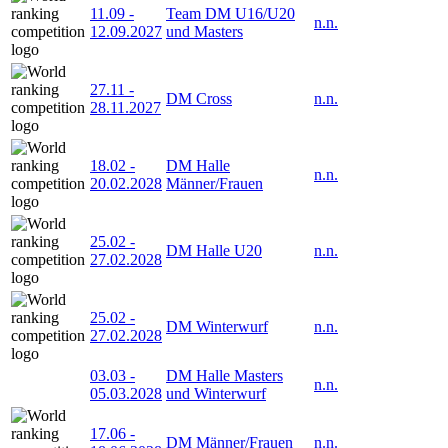
11.09
-
Team DM U16/U20
n.n.
12.09.2027
und Masters
27.11
-
DM Cross
n.n.
28.11.2027
18.02
-
DM Halle
n.n.
20.02.2028
Männer/Frauen
25.02
-
DM Halle U20
n.n.
27.02.2028
25.02
-
DM Winterwurf
n.n.
27.02.2028
03.03
-
DM Halle Masters
n.n.
05.03.2028
und Winterwurf
17.06
-
DM Männer/Frauen
n.n.