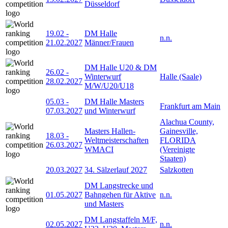
Düsseldorf
19.02
-
DM Halle
n.n.
21.02.2027
Männer/Frauen
DM Halle U20 & DM
26.02
-
Winterwurf
Halle (Saale)
28.02.2027
M/W/U20/U18
05.03
-
DM Halle Masters
Frankfurt am Main
07.03.2027
und Winterwurf
Alachua County,
Masters Hallen-
Gainesville,
18.03
-
Weltmeisterschaften
FLORIDA
26.03.2027
WMACI
(Vereinigte
Staaten)
20.03.2027
34. Sälzerlauf 2027
Salzkotten
DM Langstrecke und
01.05.2027
Bahngehen für Aktive
n.n.
und Masters
DM Langstaffeln M/F,
02.05.2027
n.n.