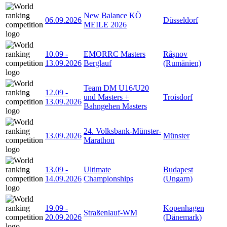
New Balance KÖ
06.09.2026
Düsseldorf
MEILE 2026
10.09
-
EMORRC Masters
Râșnov
13.09.2026
Berglauf
(Rumänien)
Team DM U16/U20
12.09
-
und Masters +
Troisdorf
13.09.2026
Bahngehen Masters
24. Volksbank-Münster-
13.09.2026
Münster
Marathon
13.09
-
Ultimate
Budapest
14.09.2026
Championships
(Ungarn)
19.09
-
Kopenhagen
Straßenlauf-WM
20.09.2026
(Dänemark)