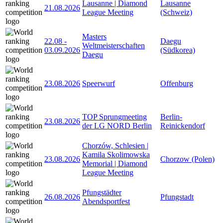
Lausanne | Diamond
Lausanne
21.08.2026
League Meeting
(Schweiz)
Masters
22.08
-
Daegu
Weltmeisterschaften
03.09.2026
(Südkorea)
Daegu
23.08.2026
Speerwurf
Offenburg
TOP Sprungmeeting
Berlin-
23.08.2026
der LG NORD Berlin
Reinickendorf
Chorzów, Schlesien |
Kamila Skolimowska
23.08.2026
Chorzow (Polen)
Memorial | Diamond
League Meeting
Pfungstädter
26.08.2026
Pfungstadt
Abendsportfest