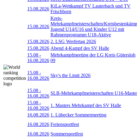
KiLa-Wettkampf TV Lauterbach und TV
15.08.2026
Frischborn
Kreis-
Mehrkampfmeisterschaften/Kreisbestenkämp
15.08.2026
Jugend U14/U16 und Kinder U12 mit
Rahmenprogramm U18-Aktive
15.08.2026
2. LSG Werfertag 2026
15.08.2026
Abend 4-Kampf des SV Halle
15.08
-
Mehrkampfmeeting der LG Kreis Gütersloh
16.08.2026
09
15.08
-
Sky's the Limit 2026
16.08.2026
15.08
-
SLB-Mehrkampfmeisterschaften U16-Maste
16.08.2026
15.08
-
1. Masters Mehrkampf des SV Halle
16.08.2026
16.08.2026
1. Lübecker Sommermeeting
16.08.2026
Feriensportfest
16.08.2026
Sommersportfest