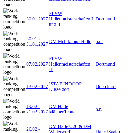
FLVW
30.01.2027
Hallenmeisterschaften I
Dortmund
und II
30.01
-
DM Mehrkampf Halle
n.n.
31.01.2027
FLVW
07.02.2027
Hallenmeisterschaften
Dortmund
III
ISTAF INDOOR
13.02.2027
Düsseldorf
Düsseldorf
19.02
-
DM Halle
n.n.
21.02.2027
Männer/Frauen
DM Halle U20 & DM
26.02
-
Winterwurf
Halle (Saale)