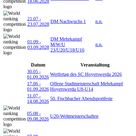
18.06.2028
21.07
-
DM Nachwuchs 1
n.n.
23.07.2028
DM Mehrkampf
01.09
-
M/W/U
n.n.
03.09.2028
23/U20/U18/U16
Datum
Veranstaltung
30.05
-
Werfertag des SC Hoyerswerda 2026
01.09.2026
17.06
-
Offene Stadtmeisterschaft Mehrkampf
01.09.2026
Hoyerswerda U8-U14
31.07
-
50. Fischbacher Abendsportfeste
14.08.2026
05.08
-
U20-Weltmeisterschaften
09.08.2026