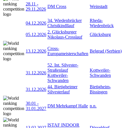
28.11
-
DM Cross
Weinstadt
29.11.2026
34. Wiedenbrücker
Rheda-
04.12.2026
Christkindllauf
Wiedenbrück
2. Glücksburger
05.12.2026
Glücksburg
Nikolaus-Crosslauf
Cross-
13.12.2026
Belgrad (Serbien)
Europameisterschaften
52. Int. Silvester-
Straßenlauf
Kottweiler-
31.12.2026
Kottweiler-
Schwanden
Schwanden
44. Bietigheimer
Bietigheim-
31.12.2026
Silvesterlauf
Bissingen
30.01
-
DM Mehrkampf Halle
n.n.
31.01.2027
ISTAF INDOOR
13.02.2027
Düsseldorf