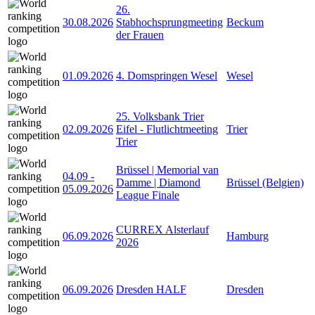
26.
30.08.2026
Stabhochsprungmeeting
Beckum
der Frauen
01.09.2026
4. Domspringen Wesel
Wesel
25. Volksbank Trier
02.09.2026
Eifel - Flutlichtmeeting
Trier
Trier
Brüssel | Memorial van
04.09
-
Damme | Diamond
Brüssel (Belgien)
05.09.2026
League Finale
CURREX Alsterlauf
06.09.2026
Hamburg
2026
06.09.2026
Dresden HALF
Dresden