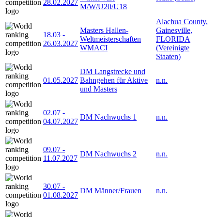
28.02.2027
M/W/U20/U18
Alachua County,
Masters Hallen-
Gainesville,
18.03
-
Weltmeisterschaften
FLORIDA
26.03.2027
WMACI
(Vereinigte
Staaten)
DM Langstrecke und
01.05.2027
Bahngehen für Aktive
n.n.
und Masters
02.07
-
DM Nachwuchs 1
n.n.
04.07.2027
09.07
-
DM Nachwuchs 2
n.n.
11.07.2027
30.07
-
DM Männer/Frauen
n.n.
01.08.2027