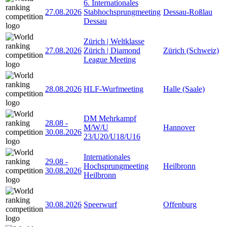
6. Internationales
27.08.2026
Stabhochsprungmeeting
Dessau-Roßlau
Dessau
Zürich | Weltklasse
27.08.2026
Zürich | Diamond
Zürich (Schweiz)
League Meeting
28.08.2026
HLF-Wurfmeeting
Halle (Saale)
DM Mehrkampf
28.08
-
M/W/U
Hannover
30.08.2026
23/U20/U18/U16
Internationales
29.08
-
Hochsprungmeeting
Heilbronn
30.08.2026
Heilbronn
30.08.2026
Speerwurf
Offenburg