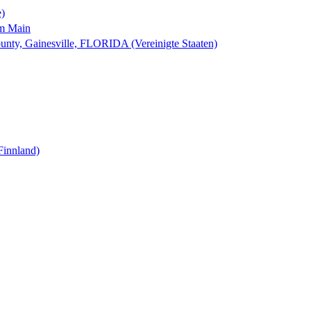
e)
am Main
nty, Gainesville, FLORIDA (Vereinigte Staaten)
Finnland)