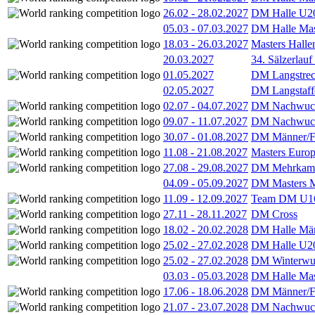
26.02
-
28.02.2027
DM Halle U2
05.03
-
07.03.2027
DM Halle Mas
18.03
-
26.03.2027
Masters Hall
20.03.2027
34. Sälzerlauf
01.05.2027
DM Langstrec
02.05.2027
DM Langstaff
02.07
-
04.07.2027
DM Nachwuc
09.07
-
11.07.2027
DM Nachwuc
30.07
-
01.08.2027
DM Männer/F
11.08
-
21.08.2027
Masters Europ
27.08
-
29.08.2027
DM Mehrkamp
04.09
-
05.09.2027
DM Masters 
11.09
-
12.09.2027
Team DM U16
27.11
-
28.11.2027
DM Cross
18.02
-
20.02.2028
DM Halle Män
25.02
-
27.02.2028
DM Halle U2
25.02
-
27.02.2028
DM Winterwu
03.03
-
05.03.2028
DM Halle Mas
17.06
-
18.06.2028
DM Männer/F
21.07
-
23.07.2028
DM Nachwuc