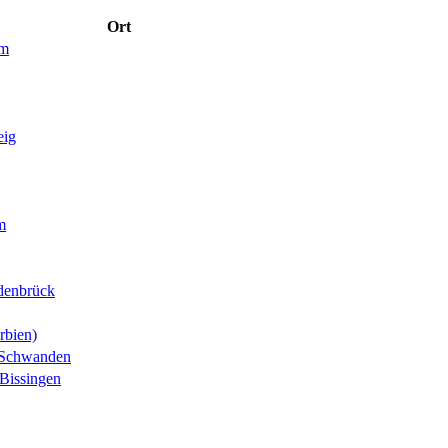
Ort
im
eig
m
denbrück
rbien)
-Schwanden
Bissingen