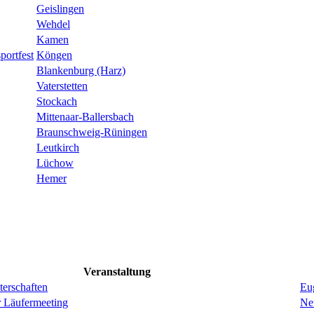
Geislingen
Wehdel
Kamen
portfest
Köngen
Blankenburg (Harz)
Vaterstetten
Stockach
Mittenaar-Ballersbach
Braunschweig-Rüningen
Leutkirch
Lüchow
Hemer
Veranstaltung
erschaften
Eug
r Läufermeeting
Ne