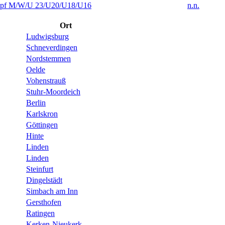
f M/W/U 23/U20/U18/U16
n.n.
Ort
Ludwigsburg
Schneverdingen
Nordstemmen
Oelde
Vohenstrauß
Stuhr-Moordeich
Berlin
Karlskron
Göttingen
Hinte
Linden
Linden
Steinfurt
Dingelstädt
Simbach am Inn
Gersthofen
Ratingen
Kerken-Nieukerk