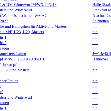
0 & DM Winterwurf M/W/U20/U18
Halle (Saal
ters und Winterwurf
Frankfurt 
en-Weltmeisterschaften WMACI
Alachua Cou
 2027
Salzkotten
ke und Bahngehen für Aktive und Masters
n.n.
eln M/F, U23, U20, Masters
n.n.
hs 1
n.n.
hs 2
n.n.
rauen
n.n.
ameisterschaften
Jyväskylä (
f M/W/U 23/U20/U18/U16
Hannover
Mehrkampf
n.n.
/U20 und Masters
n.n.
n.n.
ner/Frauen
n.n.
0
n.n.
rf
n.n.
ters und Winterwurf
n.n.
rauen
n.n.
hs 1
n.n.