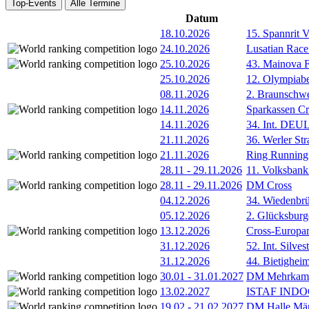
Top-Events
Alle Termine
Datum
18.10.2026
15. Spannrit 
24.10.2026
Lusatian Race
25.10.2026
43. Mainova F
25.10.2026
12. Olympiab
08.11.2026
2. Braunschw
14.11.2026
Sparkassen Cr
14.11.2026
34. Int. DE
21.11.2026
36. Werler Str
21.11.2026
Ring Running 
28.11
-
29.11.2026
11. Volksban
28.11
-
29.11.2026
DM Cross
04.12.2026
34. Wiedenbrü
05.12.2026
2. Glücksburg
13.12.2026
Cross-Europam
31.12.2026
52. Int. Silve
31.12.2026
44. Bietigheim
30.01
-
31.01.2027
DM Mehrkamp
13.02.2027
ISTAF INDOO
19.02
-
21.02.2027
DM Halle Män