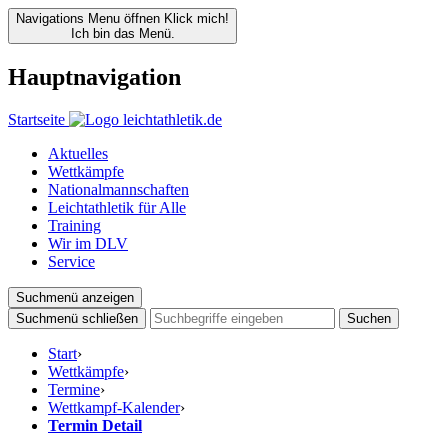
Navigations Menu öffnen
Klick mich!
Ich bin das Menü.
Hauptnavigation
Startseite
Aktuelles
Wettkämpfe
Nationalmannschaften
Leichtathletik für Alle
Training
Wir im DLV
Service
Suchmenü anzeigen
Suchmenü schließen
Suchen
Start
›
Wettkämpfe
›
Termine
›
Wettkampf-Kalender
›
Termin Detail