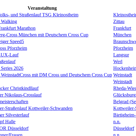
Veranstaltung
Volks- und Straßenlauf TSG Kleinostheim
Kleinosthe
 Walking
Zittau
rankfurt Marathon
Frankfurt
erg-Cross München mit Deutschem Cross Cup
München
eiger Speed5
Braunschw
oss Pforzheim
Pforzheim
ULUX-Lauf
Langsur
aßenlauf
Werl
Series 2026
Hockenhei
k WeinstadtCross mit DM Cross und Deutschem Cross Cup
Weinstadt
Weinstadt
cker Christkindllauf
Rheda-Wie
er Nikolaus-Crosslauf
Glücksburg
eisterschaften
Belgrad (Se
ster-Straßenlauf Kottweiler-Schwanden
Kottweiler
er Silvesterlauf
Bietigheim-
f Halle
n.n.
R Düsseldorf
Düsseldorf
ner/Frauen
n.n.