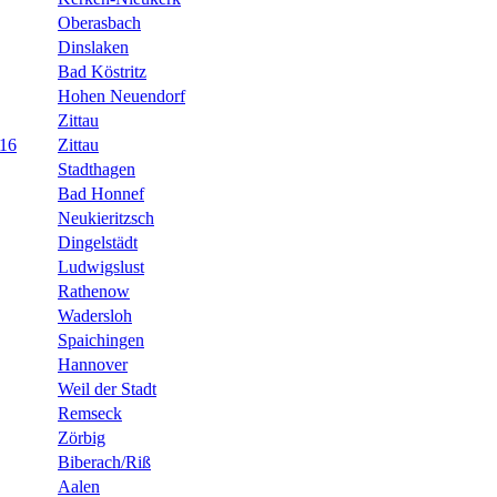
Oberasbach
Dinslaken
Bad Köstritz
Hohen Neuendorf
Zittau
U16
Zittau
Stadthagen
Bad Honnef
Neukieritzsch
Dingelstädt
Ludwigslust
Rathenow
Wadersloh
Spaichingen
Hannover
Weil der Stadt
Remseck
Zörbig
Biberach/Riß
Aalen