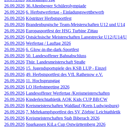
26.09.2026
36.Altenberger Schülerolympiade
26.09.2026
6. Herbstwerfertag - Einladungswettbewerb
26.09.2026
Köstritzer Herbstsportfest
26.09.2026
Brandenburgische Team-Meisterschaften U12 und U14
26.09.2026
Europasportfest der HSG Turbine Zittau
26.09.2026
Ostsächsische Meisterschaften Langstrecke U12//U14/
26.09.2026
Werfertag / Lauftag 2026
26.09.2026
6. Glow-in-the-dark-Sportfest
26.09.2026
50. Landesoffener Bahnabschluss
26.09.2026
Thür. Landesmeisterschaft Straße
26.09.2026
15. Jugendsportspiele des KSB LUP - Einzel
26.09.2026
49. Herbstsportfest des VfL Rathenow e.V.
26.09.2026
11. Hochsprungtag
26.09.2026
LO Herbstmeeting 2026
26.09.2026
Landesoffener Werfertag /Kreismeisterschaften
26.09.2026
Kinderleichtathletik AOK Kids CUP BB/CW
26.09.2026
Kreismeisterschaften Waldlauf (Kreis Ludwigsburg)
26.09.2026
7. Mehrkampfsportfest des SV Zörbig/ Leichtathletik
26.09.2026
Kreismeisterschaften Stab Biberach 2026
26.09.2026
Sparkassen KiLa Cup Ostwürttemberg 2026