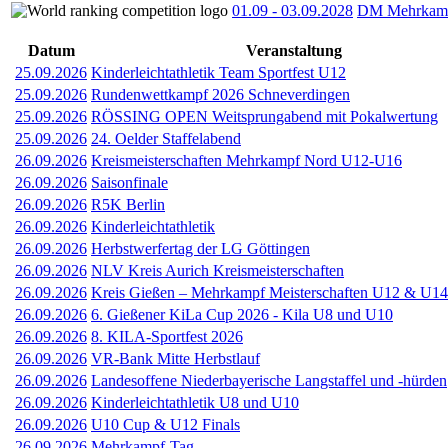
01.09
-
03.09.2028
DM Mehrkamp
Datum
Veranstaltung
25.09.2026
Kinderleichtathletik Team Sportfest U12
25.09.2026
Rundenwettkampf 2026 Schneverdingen
25.09.2026
RÖSSING OPEN Weitsprungabend mit Pokalwertung
25.09.2026
24. Oelder Staffelabend
26.09.2026
Kreismeisterschaften Mehrkampf Nord U12-U16
26.09.2026
Saisonfinale
26.09.2026
R5K Berlin
26.09.2026
Kinderleichtathletik
26.09.2026
Herbstwerfertag der LG Göttingen
26.09.2026
NLV Kreis Aurich Kreismeisterschaften
26.09.2026
Kreis Gießen – Mehrkampf Meisterschaften U12 & U14
26.09.2026
6. Gießener KiLa Cup 2026 - Kila U8 und U10
26.09.2026
8. KILA-Sportfest 2026
26.09.2026
VR-Bank Mitte Herbstlauf
26.09.2026
Landesoffene Niederbayerische Langstaffel und -hürden
26.09.2026
Kinderleichtathletik U8 und U10
26.09.2026
U10 Cup & U12 Finals
26.09.2026
Mehrkampf-Tag