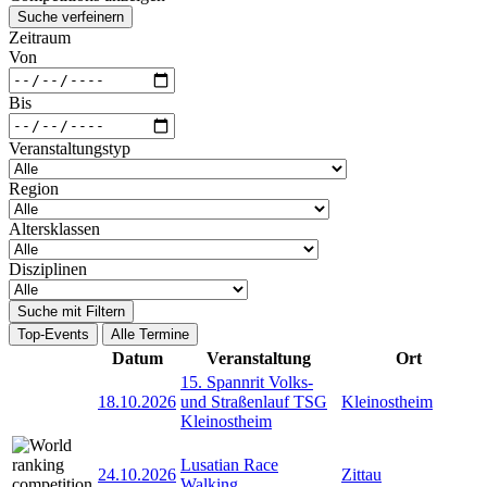
Suche verfeinern
Zeitraum
Von
Bis
Veranstaltungstyp
Region
Altersklassen
Disziplinen
Suche mit Filtern
Top-Events
Alle Termine
Datum
Veranstaltung
Ort
15. Spannrit Volks-
18.10.2026
und Straßenlauf TSG
Kleinostheim
Kleinostheim
Lusatian Race
24.10.2026
Zittau
Walking