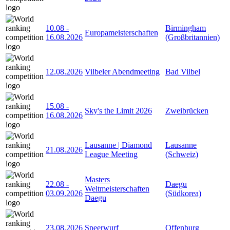
10.08
-
Birmingham
Europameisterschaften
16.08.2026
(Großbritannien)
12.08.2026
Vilbeler Abendmeeting
Bad Vilbel
15.08
-
Sky's the Limit 2026
Zweibrücken
16.08.2026
Lausanne | Diamond
Lausanne
21.08.2026
League Meeting
(Schweiz)
Masters
22.08
-
Daegu
Weltmeisterschaften
03.09.2026
(Südkorea)
Daegu
23.08.2026
Speerwurf
Offenburg