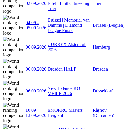
02.09.2026
Eifel - Flutlichtmeeting
Trier
Trier
Brüssel | Memorial van
04.09
-
Damme | Diamond
Brüssel (Belgien)
05.09.2026
League Finale
CURREX Alsterlauf
06.09.2026
Hamburg
2026
06.09.2026
Dresden HALF
Dresden
New Balance KÖ
06.09.2026
Düsseldorf
MEILE 2026
10.09
-
EMORRC Masters
Râșnov
13.09.2026
Berglauf
(Rumänien)