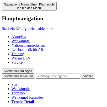
Navigations Menu öffnen
Klick mich!
Ich bin das Menü.
Hauptnavigation
Startseite
Aktuelles
Wettkämpfe
Nationalmannschaften
Leichtathletik für Alle
Training
Wir im DLV
Service
Suchmenü anzeigen
Suchmenü schließen
Suchen
Start
›
Wettkämpfe
›
Termine
›
Wettkampf-Kalender
›
Termin Detail