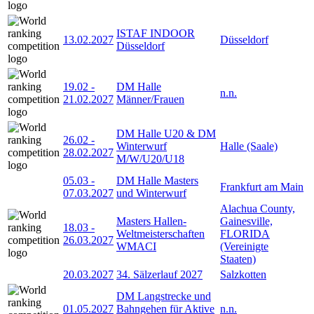
ISTAF INDOOR
13.02.2027
Düsseldorf
Düsseldorf
19.02
-
DM Halle
n.n.
21.02.2027
Männer/Frauen
DM Halle U20 & DM
26.02
-
Winterwurf
Halle (Saale)
28.02.2027
M/W/U20/U18
05.03
-
DM Halle Masters
Frankfurt am Main
07.03.2027
und Winterwurf
Alachua County,
Masters Hallen-
Gainesville,
18.03
-
Weltmeisterschaften
FLORIDA
26.03.2027
WMACI
(Vereinigte
Staaten)
20.03.2027
34. Sälzerlauf 2027
Salzkotten
DM Langstrecke und
01.05.2027
Bahngehen für Aktive
n.n.