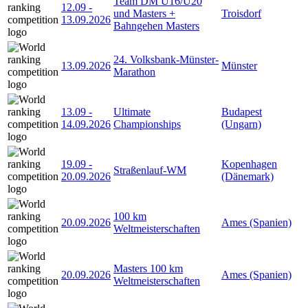
Team DM U16/U20
12.09
-
und Masters +
Troisdorf
13.09.2026
Bahngehen Masters
24. Volksbank-Münster-
13.09.2026
Münster
Marathon
13.09
-
Ultimate
Budapest
14.09.2026
Championships
(Ungarn)
19.09
-
Kopenhagen
Straßenlauf-WM
20.09.2026
(Dänemark)
100 km
20.09.2026
Ames (Spanien)
Weltmeisterschaften
Masters 100 km
20.09.2026
Ames (Spanien)
Weltmeisterschaften