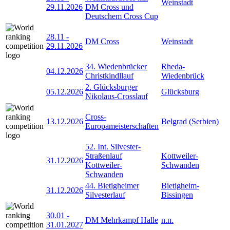
Weinstadt
29.11.2026
DM Cross und
Deutschem Cross Cup
28.11
-
DM Cross
Weinstadt
29.11.2026
34. Wiedenbrücker
Rheda-
04.12.2026
Christkindllauf
Wiedenbrück
2. Glücksburger
05.12.2026
Glücksburg
Nikolaus-Crosslauf
Cross-
13.12.2026
Belgrad (Serbien)
Europameisterschaften
52. Int. Silvester-
Straßenlauf
Kottweiler-
31.12.2026
Kottweiler-
Schwanden
Schwanden
44. Bietigheimer
Bietigheim-
31.12.2026
Silvesterlauf
Bissingen
30.01
-
DM Mehrkampf Halle
n.n.
31.01.2027