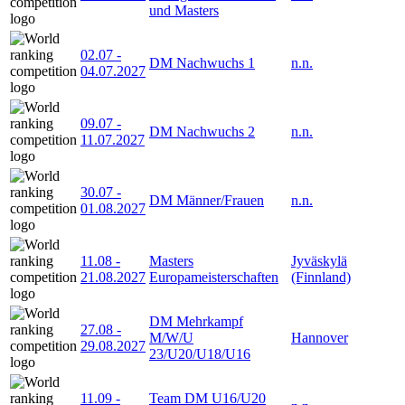
und Masters
02.07
-
DM Nachwuchs 1
n.n.
04.07.2027
09.07
-
DM Nachwuchs 2
n.n.
11.07.2027
30.07
-
DM Männer/Frauen
n.n.
01.08.2027
11.08
-
Masters
Jyväskylä
21.08.2027
Europameisterschaften
(Finnland)
DM Mehrkampf
27.08
-
M/W/U
Hannover
29.08.2027
23/U20/U18/U16
11.09
-
Team DM U16/U20