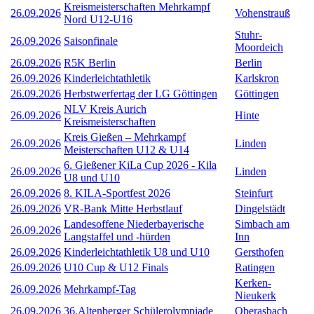
Kreismeisterschaften Mehrkampf
26.09.2026
Vohenstrauß
Nord U12-U16
Stuhr-
26.09.2026
Saisonfinale
Moordeich
26.09.2026
R5K Berlin
Berlin
26.09.2026
Kinderleichtathletik
Karlskron
26.09.2026
Herbstwerfertag der LG Göttingen
Göttingen
NLV Kreis Aurich
26.09.2026
Hinte
Kreismeisterschaften
Kreis Gießen – Mehrkampf
26.09.2026
Linden
Meisterschaften U12 & U14
6. Gießener KiLa Cup 2026 - Kila
26.09.2026
Linden
U8 und U10
26.09.2026
8. KILA-Sportfest 2026
Steinfurt
26.09.2026
VR-Bank Mitte Herbstlauf
Dingelstädt
Landesoffene Niederbayerische
Simbach am
26.09.2026
Langstaffel und -hürden
Inn
26.09.2026
Kinderleichtathletik U8 und U10
Gersthofen
26.09.2026
U10 Cup & U12 Finals
Ratingen
Kerken-
26.09.2026
Mehrkampf-Tag
Nieukerk
26.09.2026
36.Altenberger Schülerolympiade
Oberasbach