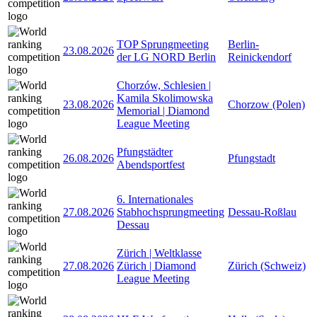
TOP Sprungmeeting
Berlin-
23.08.2026
der LG NORD Berlin
Reinickendorf
Chorzów, Schlesien |
Kamila Skolimowska
23.08.2026
Chorzow (Polen)
Memorial | Diamond
League Meeting
Pfungstädter
26.08.2026
Pfungstadt
Abendsportfest
6. Internationales
27.08.2026
Stabhochsprungmeeting
Dessau-Roßlau
Dessau
Zürich | Weltklasse
27.08.2026
Zürich | Diamond
Zürich (Schweiz)
League Meeting