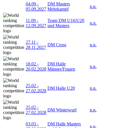
04.09
-
DM Masters
n.n.
05.09.2027
Mehrkampf
11.09
-
Team DM U16/U20
n.n.
12.09.2027
und Masters
27.11
-
DM Cross
n.n.
28.11.2027
18.02
-
DM Halle
n.n.
20.02.2028
Männer/Frauen
25.02
-
DM Halle U20
n.n.
27.02.2028
25.02
-
DM Winterwurf
n.n.
27.02.2028
03.03
-
DM Halle Masters
n.n.