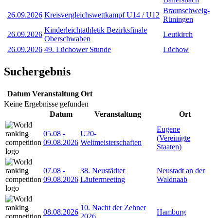
Braunschweig-
26.09.2026
Kreisvergleichswettkampf U14 / U12
Rüningen
Kinderleichtathletik Bezirksfinale
26.09.2026
Leutkirch
Oberschwaben
26.09.2026
49. Lüchower Stunde
Lüchow
Suchergebnis
Datum
Veranstaltung
Ort
Keine Ergebnisse gefunden
Datum
Veranstaltung
Ort
Eugene
05.08
-
U20-
(Vereinigte
09.08.2026
Weltmeisterschaften
Staaten)
07.08
-
38. Neustädter
Neustadt an der
09.08.2026
Läufermeeting
Waldnaab
10. Nacht der Zehner
08.08.2026
Hamburg
2026