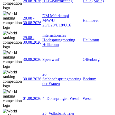
28.08.2026
HLF-Wurfmeeting
Halle (Saale)
DM Mehrkampf
28.08
-
M/W/U
Hannover
30.08.2026
23/U20/U18/U16
Internationales
29.08
-
Hochsprungmeeting
Heilbronn
30.08.2026
Heilbronn
30.08.2026
Speerwurf
Offenburg
26.
30.08.2026
Stabhochsprungmeeting
Beckum
der Frauen
01.09.2026
4. Domspringen Wesel
Wesel
25. Volksbank Trier