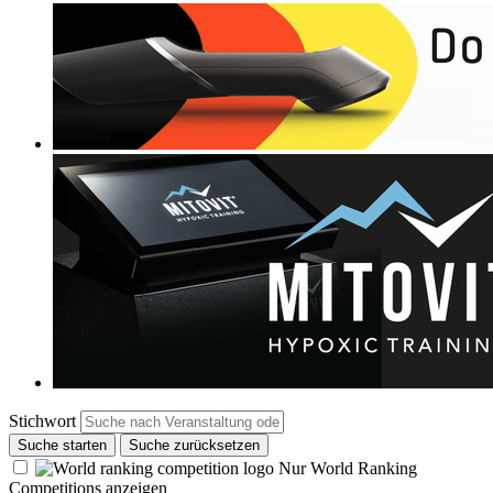
Stichwort
Suche starten
Suche zurücksetzen
Nur World Ranking
Competitions anzeigen