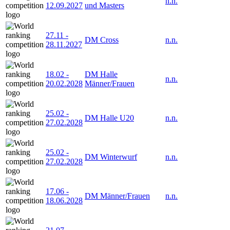
n.n.
12.09.2027
und Masters
27.11
-
DM Cross
n.n.
28.11.2027
18.02
-
DM Halle
n.n.
20.02.2028
Männer/Frauen
25.02
-
DM Halle U20
n.n.
27.02.2028
25.02
-
DM Winterwurf
n.n.
27.02.2028
17.06
-
DM Männer/Frauen
n.n.
18.06.2028