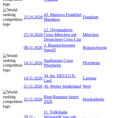
43. Mainova Frankfurt
25.10.2026
Frankfurt
Marathon
12. Olympiaberg-
25.10.2026
Cross München mit
München
Deutschem Cross Cup
2. Braunschweiger
08.11.2026
Braunschweig
Speed5
Sparkassen Cross
14.11.2026
Pforzheim
Pforzheim
34. Int. DEULUX-
14.11.2026
Langsur
Lauf
21.11.2026
36. Werler Straßenlauf
Werl
Ring Running Series
21.11.2026
Hockenheim
2026
11. Volksbank
28.11
-
WeinstadtCross mit