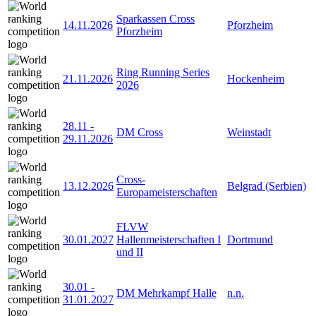
Sparkassen Cross
14.11.2026
Pforzheim
Pforzheim
Ring Running Series
21.11.2026
Hockenheim
2026
28.11
-
DM Cross
Weinstadt
29.11.2026
Cross-
13.12.2026
Belgrad (Serbien)
Europameisterschaften
FLVW
30.01.2027
Hallenmeisterschaften I
Dortmund
und II
30.01
-
DM Mehrkampf Halle
n.n.
31.01.2027