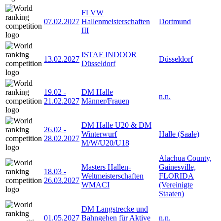
FLVW
07.02.2027
Hallenmeisterschaften
Dortmund
III
ISTAF INDOOR
13.02.2027
Düsseldorf
Düsseldorf
19.02
-
DM Halle
n.n.
21.02.2027
Männer/Frauen
DM Halle U20 & DM
26.02
-
Winterwurf
Halle (Saale)
28.02.2027
M/W/U20/U18
Alachua County,
Masters Hallen-
Gainesville,
18.03
-
Weltmeisterschaften
FLORIDA
26.03.2027
WMACI
(Vereinigte
Staaten)
DM Langstrecke und
01.05.2027
Bahngehen für Aktive
n.n.