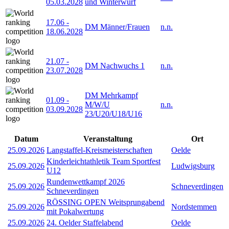
05.03.2028
und Winterwurf
17.06
-
DM Männer/Frauen
n.n.
18.06.2028
21.07
-
DM Nachwuchs 1
n.n.
23.07.2028
DM Mehrkampf
01.09
-
M/W/U
n.n.
03.09.2028
23/U20/U18/U16
Datum
Veranstaltung
Ort
25.09.2026
Langstaffel-Kreismeisterschaften
Oelde
Kinderleichtathletik Team Sportfest
25.09.2026
Ludwigsburg
U12
Rundenwettkampf 2026
25.09.2026
Schneverdingen
Schneverdingen
RÖSSING OPEN Weitsprungabend
25.09.2026
Nordstemmen
mit Pokalwertung
25.09.2026
24. Oelder Staffelabend
Oelde