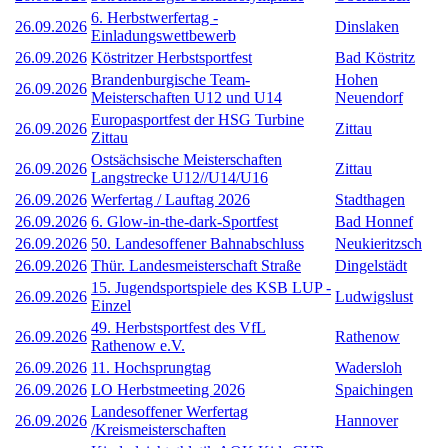
6. Herbstwerfertag -
26.09.2026
Dinslaken
Einladungswettbewerb
26.09.2026
Köstritzer Herbstsportfest
Bad Köstritz
Brandenburgische Team-
Hohen
26.09.2026
Meisterschaften U12 und U14
Neuendorf
Europasportfest der HSG Turbine
26.09.2026
Zittau
Zittau
Ostsächsische Meisterschaften
26.09.2026
Zittau
Langstrecke U12//U14/U16
26.09.2026
Werfertag / Lauftag 2026
Stadthagen
26.09.2026
6. Glow-in-the-dark-Sportfest
Bad Honnef
26.09.2026
50. Landesoffener Bahnabschluss
Neukieritzsch
26.09.2026
Thür. Landesmeisterschaft Straße
Dingelstädt
15. Jugendsportspiele des KSB LUP -
26.09.2026
Ludwigslust
Einzel
49. Herbstsportfest des VfL
26.09.2026
Rathenow
Rathenow e.V.
26.09.2026
11. Hochsprungtag
Wadersloh
26.09.2026
LO Herbstmeeting 2026
Spaichingen
Landesoffener Werfertag
26.09.2026
Hannover
/Kreismeisterschaften