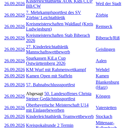
Kinderleichtathletik AOK Kids CUP
26.09.2026
Weil der Stadt
BB/CW
7. Mehrkampfsportfest des SV
26.09.2026
Zörbig
Zörbig/ Leichtathletik
Kreismeisterschaften Waldlauf (Kreis
26.09.2026
Remseck
Ludwigsburg)
Kreismeisterschaften Stab Biberach
26.09.2026
Biberach/Riß
2026
27. Kinderleichtathletik
26.09.2026
Geislingen
Mannschaftswettbewerb
Sparkassen KiLa Cup
26.09.2026
Aalen
Ostwürttemberg 2026
26.09.2026
KM Wurf mit Rahmenwettkampf
Wehdel
26.09.2026
Kamen Open mit Staffeln
Kamen
Blankenburg
26.09.2026
57. Bahnabschlusssportfest
(Harz)
Abgesagt
50. Landesoffenes Christa
26.09.2026
Köngen
Steiner Gedächtnissportfest
Oberbayerische Meisterschaft U14
26.09.2026
Vaterstetten
mit Einlagebewerben
26.09.2026
Kinderleichtathletik Teamwettbewerb
Stockach
Mittenaar-
26.09.2026
Kreispokalrunde 2 Termin
Ballersbach