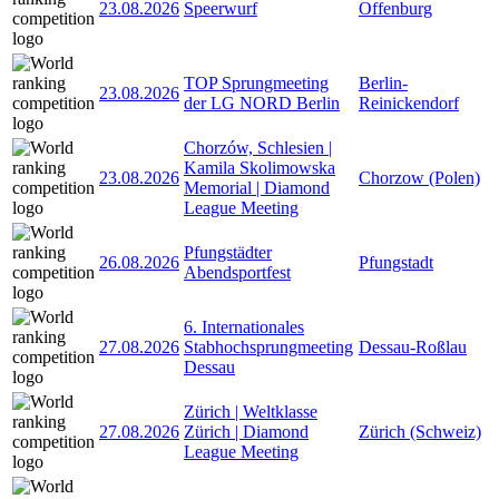
23.08.2026
Speerwurf
Offenburg
TOP Sprungmeeting
Berlin-
23.08.2026
der LG NORD Berlin
Reinickendorf
Chorzów, Schlesien |
Kamila Skolimowska
23.08.2026
Chorzow (Polen)
Memorial | Diamond
League Meeting
Pfungstädter
26.08.2026
Pfungstadt
Abendsportfest
6. Internationales
27.08.2026
Stabhochsprungmeeting
Dessau-Roßlau
Dessau
Zürich | Weltklasse
27.08.2026
Zürich | Diamond
Zürich (Schweiz)
League Meeting