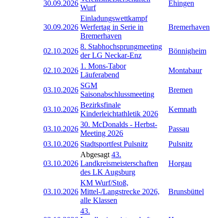
30.09.2026
Ehingen
Wurf
Einladungswettkampf
30.09.2026
Werfertag in Serie in
Bremerhaven
Bremerhaven
8. Stabhochsprungmeeting
02.10.2026
Bönnigheim
der LG Neckar-Enz
1. Mons-Tabor
02.10.2026
Montabaur
Läuferabend
SGM
03.10.2026
Bremen
Saisonabschlussmeeting
Bezirksfinale
03.10.2026
Kemnath
Kinderleichtathletik 2026
30. McDonalds - Herbst-
03.10.2026
Passau
Meeting 2026
03.10.2026
Stadtsportfest Pulsnitz
Pulsnitz
Abgesagt
43.
03.10.2026
Landkreismeisterschaften
Horgau
des LK Augsburg
KM Wurf/Stoß,
03.10.2026
Mittel-/Langstrecke 2026,
Brunsbüttel
alle Klassen
43.