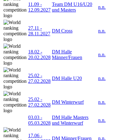
11.09
-
Team DM U16/U20
n.n.
12.09.2027
und Masters
27.11
-
DM Cross
n.n.
28.11.2027
18.02
-
DM Halle
n.n.
20.02.2028
Männer/Frauen
25.02
-
DM Halle U20
n.n.
27.02.2028
25.02
-
DM Winterwurf
n.n.
27.02.2028
03.03
-
DM Halle Masters
n.n.
05.03.2028
und Winterwurf
17.06
-
DM Männer/Frauen
n.n.