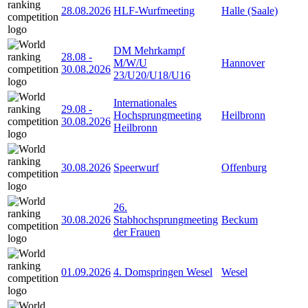
28.08.2026
HLF-Wurfmeeting
Halle (Saale)
DM Mehrkampf
28.08
-
M/W/U
Hannover
30.08.2026
23/U20/U18/U16
Internationales
29.08
-
Hochsprungmeeting
Heilbronn
30.08.2026
Heilbronn
30.08.2026
Speerwurf
Offenburg
26.
30.08.2026
Stabhochsprungmeeting
Beckum
der Frauen
01.09.2026
4. Domspringen Wesel
Wesel