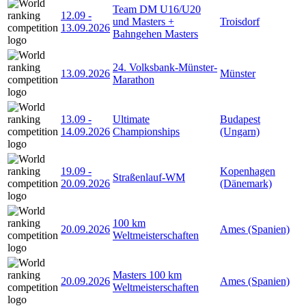
Team DM U16/U20
12.09
-
und Masters +
Troisdorf
13.09.2026
Bahngehen Masters
24. Volksbank-Münster-
13.09.2026
Münster
Marathon
13.09
-
Ultimate
Budapest
14.09.2026
Championships
(Ungarn)
19.09
-
Kopenhagen
Straßenlauf-WM
20.09.2026
(Dänemark)
100 km
20.09.2026
Ames (Spanien)
Weltmeisterschaften
Masters 100 km
20.09.2026
Ames (Spanien)
Weltmeisterschaften