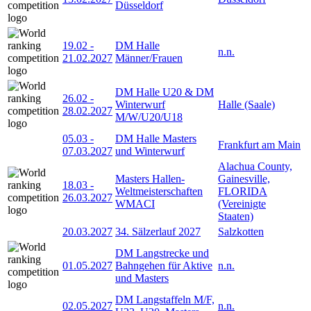
Düsseldorf
19.02
-
DM Halle
n.n.
21.02.2027
Männer/Frauen
DM Halle U20 & DM
26.02
-
Winterwurf
Halle (Saale)
28.02.2027
M/W/U20/U18
05.03
-
DM Halle Masters
Frankfurt am Main
07.03.2027
und Winterwurf
Alachua County,
Masters Hallen-
Gainesville,
18.03
-
Weltmeisterschaften
FLORIDA
26.03.2027
WMACI
(Vereinigte
Staaten)
20.03.2027
34. Sälzerlauf 2027
Salzkotten
DM Langstrecke und
01.05.2027
Bahngehen für Aktive
n.n.
und Masters
DM Langstaffeln M/F,
02.05.2027
n.n.