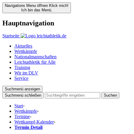
Navigations Menu öffnen
Klick mich!
Ich bin das Menü.
Hauptnavigation
Startseite
Aktuelles
Wettkämpfe
Nationalmannschaften
Leichtathletik für Alle
Training
Wir im DLV
Service
Suchmenü anzeigen
Suchmenü schließen
Suchen
Start
›
Wettkämpfe
›
Termine
›
Wettkampf-Kalender
›
Termin Detail