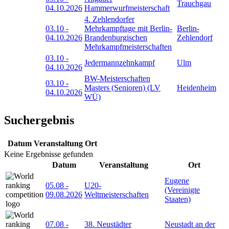
Trauchgau
04.10.2026
Hammerwurfmeisterschaft
4. Zehlendorfer
03.10
-
Mehrkampftage mit Berlin-
Berlin-
04.10.2026
Brandenburgischen
Zehlendorf
Mehrkampfmeisterschaften
03.10
-
Jedermannzehnkampf
Ulm
04.10.2026
BW-Meisterschaften
03.10
-
Masters (Senioren) (LV
Heidenheim
04.10.2026
WÜ)
Suchergebnis
Datum
Veranstaltung
Ort
Keine Ergebnisse gefunden
Datum
Veranstaltung
Ort
Eugene
05.08
-
U20-
(Vereinigte
09.08.2026
Weltmeisterschaften
Staaten)
07.08
-
38. Neustädter
Neustadt an der