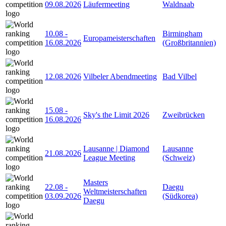
09.08.2026
Läufermeeting
Waldnaab
10.08
-
Birmingham
Europameisterschaften
16.08.2026
(Großbritannien)
12.08.2026
Vilbeler Abendmeeting
Bad Vilbel
15.08
-
Sky's the Limit 2026
Zweibrücken
16.08.2026
Lausanne | Diamond
Lausanne
21.08.2026
League Meeting
(Schweiz)
Masters
22.08
-
Daegu
Weltmeisterschaften
03.09.2026
(Südkorea)
Daegu