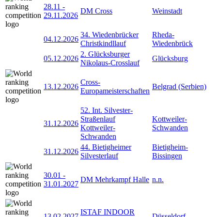
28.11
-
DM Cross
Weinstadt
29.11.2026
34. Wiedenbrücker
Rheda-
04.12.2026
Christkindllauf
Wiedenbrück
2. Glücksburger
05.12.2026
Glücksburg
Nikolaus-Crosslauf
Cross-
13.12.2026
Belgrad (Serbien)
Europameisterschaften
52. Int. Silvester-
Straßenlauf
Kottweiler-
31.12.2026
Kottweiler-
Schwanden
Schwanden
44. Bietigheimer
Bietigheim-
31.12.2026
Silvesterlauf
Bissingen
30.01
-
DM Mehrkampf Halle
n.n.
31.01.2027
ISTAF INDOOR
13.02.2027
Düsseldorf