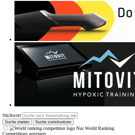
Stichwort
Suche starten
Suche zurücksetzen
Nur World Ranking
Competitions anzeigen