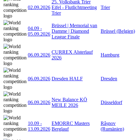
25. Volksbank Trier
02.09.2026
Eifel - Flutlichtmeeting
Trier
Trier
Brüssel | Memorial van
04.09
-
Damme | Diamond
Brüssel (Belgien)
05.09.2026
League Finale
CURREX Alsterlauf
06.09.2026
Hamburg
2026
06.09.2026
Dresden HALF
Dresden
New Balance KÖ
06.09.2026
Düsseldorf
MEILE 2026
10.09
-
EMORRC Masters
Râșnov
13.09.2026
Berglauf
(Rumänien)