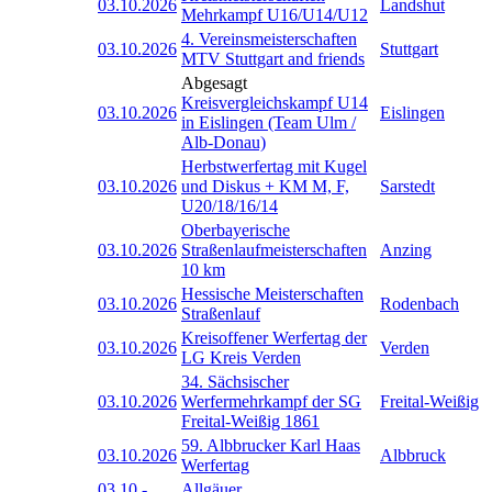
03.10.2026
Landshut
Mehrkampf U16/U14/U12
4. Vereinsmeisterschaften
03.10.2026
Stuttgart
MTV Stuttgart and friends
Abgesagt
Kreisvergleichskampf U14
03.10.2026
Eislingen
in Eislingen (Team Ulm /
Alb-Donau)
Herbstwerfertag mit Kugel
03.10.2026
und Diskus + KM M, F,
Sarstedt
U20/18/16/14
Oberbayerische
03.10.2026
Straßenlaufmeisterschaften
Anzing
10 km
Hessische Meisterschaften
03.10.2026
Rodenbach
Straßenlauf
Kreisoffener Werfertag der
03.10.2026
Verden
LG Kreis Verden
34. Sächsischer
03.10.2026
Werfermehrkampf der SG
Freital-Weißig
Freital-Weißig 1861
59. Albbrucker Karl Haas
03.10.2026
Albbruck
Werfertag
03.10
-
Allgäuer