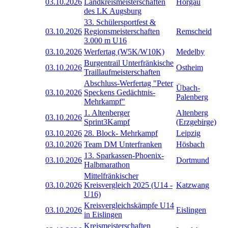
03.10.2026
Landkreismeisterschaften
Horgau
des LK Augsburg
33. Schülersportfest &
03.10.2026
Regionsmeisterschaften
Remscheid
3.000 m U16
03.10.2026
Werfertag (W5K/W10K)
Medelby
Burgentrail Unterfränkische
03.10.2026
Ostheim
Traillaufmeisterschaften
Abschluss-Werfertag "Peter
Übach-
03.10.2026
Speckens Gedächtnis-
Palenberg
Mehrkampf"
1. Altenberger
Altenberg
03.10.2026
Sprint3Kampf
(Erzgebirge)
03.10.2026
28. Block- Mehrkampf
Leipzig
03.10.2026
Team DM Unterfranken
Hösbach
13. Sparkassen-Phoenix-
03.10.2026
Dortmund
Halbmarathon
Mittelfränkischer
03.10.2026
Kreisvergleich 2025 (U14 -
Katzwang
U16)
Kreisvergleichskämpfe U14
03.10.2026
Eislingen
in Eislingen
Kreismeisterschaften