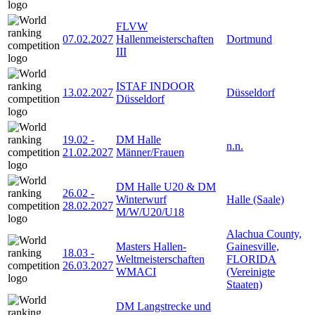
FLVW
07.02.2027
Hallenmeisterschaften
Dortmund
III
ISTAF INDOOR
13.02.2027
Düsseldorf
Düsseldorf
19.02
-
DM Halle
n.n.
21.02.2027
Männer/Frauen
DM Halle U20 & DM
26.02
-
Winterwurf
Halle (Saale)
28.02.2027
M/W/U20/U18
Alachua County,
Masters Hallen-
Gainesville,
18.03
-
Weltmeisterschaften
FLORIDA
26.03.2027
WMACI
(Vereinigte
Staaten)
DM Langstrecke und