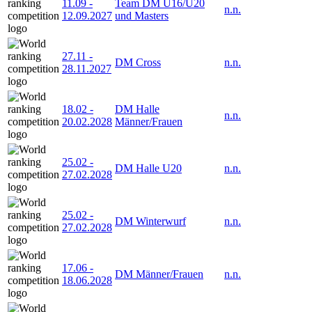
11.09
-
Team DM U16/U20
n.n.
12.09.2027
und Masters
27.11
-
DM Cross
n.n.
28.11.2027
18.02
-
DM Halle
n.n.
20.02.2028
Männer/Frauen
25.02
-
DM Halle U20
n.n.
27.02.2028
25.02
-
DM Winterwurf
n.n.
27.02.2028
17.06
-
DM Männer/Frauen
n.n.
18.06.2028