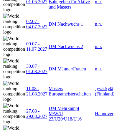
01.05.2027
Bahngehen für Aktive
n.n.
und Masters
02.07
-
DM Nachwuchs 1
n.n.
04.07.2027
09.07
-
DM Nachwuchs 2
n.n.
11.07.2027
30.07
-
DM Männer/Frauen
n.n.
01.08.2027
11.08
-
Masters
Jyväskylä
21.08.2027
Europameisterschaften
(Finnland)
DM Mehrkampf
27.08
-
M/W/U
Hannover
29.08.2027
23/U20/U18/U16