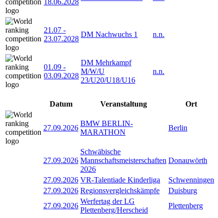
18.06.2028
21.07
-
DM Nachwuchs 1
n.n.
23.07.2028
DM Mehrkampf
01.09
-
M/W/U
n.n.
03.09.2028
23/U20/U18/U16
Datum
Veranstaltung
Ort
BMW BERLIN-
27.09.2026
Berlin
MARATHON
Schwäbische
27.09.2026
Mannschaftsmeisterschaften
Donauwörth
2026
27.09.2026
VR-Talentiade Kinderliga
Schwenningen
27.09.2026
Regionsvergleichskämpfe
Duisburg
Werfertag der LG
27.09.2026
Plettenberg
Plettenberg/Herscheid