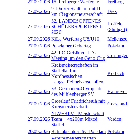
27.09.2026
15. Freiberger Werfertag
Freiberg
9. Diezer Stadtlauf mit 10
27.09.2026
Diez
km (Regionsmeisterschaft)
32. LANDESOFFENES
Hoffeld
27.09.2026
SCHÜLERSPORTFEST
(Stuttgart)
2026
27.09.2026
KiLa Werfertag U8/U10
Mellensee
27.09.2026
Potsdamer Gehertag
Potsdam
42. LO Geislinger LA-
27.09.2026
Geislingen
Meeting um den Geno-Cup
Kreismeisterschaften im
Staffellauf mit
27.09.2026
Korbach
Nordhessischen
Langstaffelmeisterschaften
33. Germanen-Olympiade
27.09.2026
Hannover
des Mühlenberger SV
Crosslauf Friedrichsruh mit
27.09.2026
Geestland
Kreismeisterschaft
NLV+BLV - Meisterschaft
27.09.2026
Team + 4x200m Mixed
Verden
Staffel
29.09.2026
Bahnabschluss SC Potsdam
Potsdam
Vereinsmeisterschaften