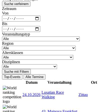
Suche verfeinern
Zeitraum
Von
Bis
Veranstaltungstyp
Region
Altersklassen
Disziplinen
Suche mit Filtern
Top-Events
Alle Termine
Datum
Veranstaltung
Ort
Lusatian Race
24.10.2026
Zittau
Walking
43. Mainova Frankfurt