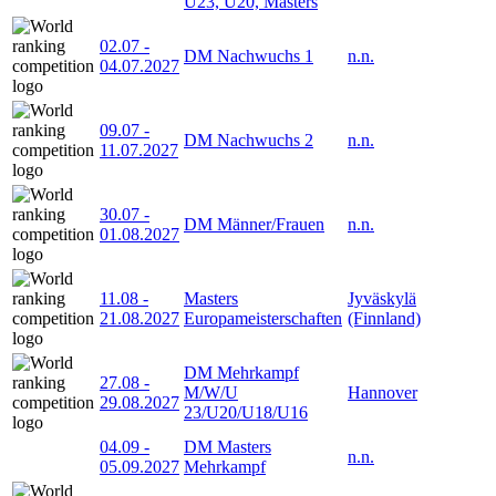
U23, U20, Masters
02.07
-
DM Nachwuchs 1
n.n.
04.07.2027
09.07
-
DM Nachwuchs 2
n.n.
11.07.2027
30.07
-
DM Männer/Frauen
n.n.
01.08.2027
11.08
-
Masters
Jyväskylä
21.08.2027
Europameisterschaften
(Finnland)
DM Mehrkampf
27.08
-
M/W/U
Hannover
29.08.2027
23/U20/U18/U16
04.09
-
DM Masters
n.n.
05.09.2027
Mehrkampf