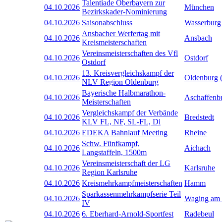
Talentiade Oberbayern zur
04.10.2026
München
Bezirkskader-Nominierung
04.10.2026
Saisonabschluss
Wasserburg
Ansbacher Werfertag mit
04.10.2026
Ansbach
Kreismeisterschaften
Vereinsmeisterschaften des Vfl
04.10.2026
Ostdorf
Ostdorf
13. Kreisvergleichskampf der
04.10.2026
Oldenburg 
NLV Region Oldenburg
Bayerische Halbmarathon-
04.10.2026
Aschaffenb
Meisterschaften
Vergleichskampf der Verbände
04.10.2026
Bredstedt
KLV FL, NF, SL-FL, Di
04.10.2026
EDEKA Bahnlauf Meeting
Rheine
Schw. Fünfkampf,
04.10.2026
Aichach
Langstaffeln, 1500m
Vereinsmeisterschaft der LG
04.10.2026
Karlsruhe
Region Karlsruhe
04.10.2026
Kreismehrkampfmeisterschaften
Hamm
Sparkassenmehrkampfserie Teil
04.10.2026
Waging am
IV
04.10.2026
6. Eberhard-Arnold-Sportfest
Radebeul