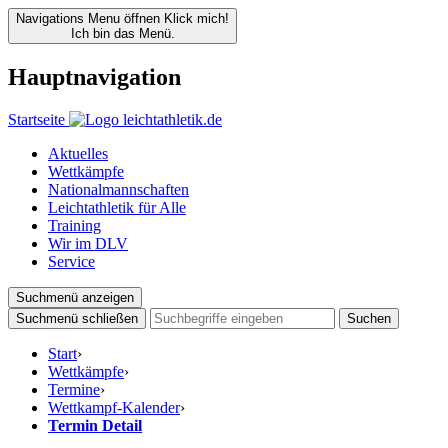
Navigations Menu öffnen
Klick mich!
Ich bin das Menü.
Hauptnavigation
Startseite
Aktuelles
Wettkämpfe
Nationalmannschaften
Leichtathletik für Alle
Training
Wir im DLV
Service
Suchmenü anzeigen
Suchmenü schließen
Suchen
Start
›
Wettkämpfe
›
Termine
›
Wettkampf-Kalender
›
Termin Detail