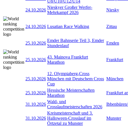
U8/U10/U12/U14
Nieskyer Großer Werfer-
24.10.2026
Niesky
Mehrkampf 2026
24.10.2026
Lusatian Race Walking
Zittau
Emder Bahnserie Teil 3, Emder
25.10.2026
Emden
Stundenlauf
43. Mainova Frankfurt
25.10.2026
Frankfurt
Marathon
12. Olympiaberg-Cross
25.10.2026
München mit Deutschem Cross
München
Cup
Hessische Meisterschaften
25.10.2026
Frankfurt 
Marathon
Wald- und
31.10.2026
Ibbenbüren
Crosslaufmeisterschaften 2026
Kreismeisterschaft und 3.
31.10.2026
Halloween-Crosslauf im
Munster
Örtzetal zu Munster