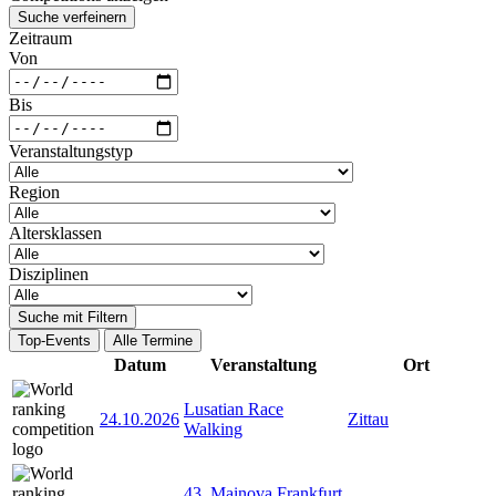
Suche verfeinern
Zeitraum
Von
Bis
Veranstaltungstyp
Region
Altersklassen
Disziplinen
Suche mit Filtern
Top-Events
Alle Termine
Datum
Veranstaltung
Ort
Lusatian Race
24.10.2026
Zittau
Walking
43. Mainova Frankfurt