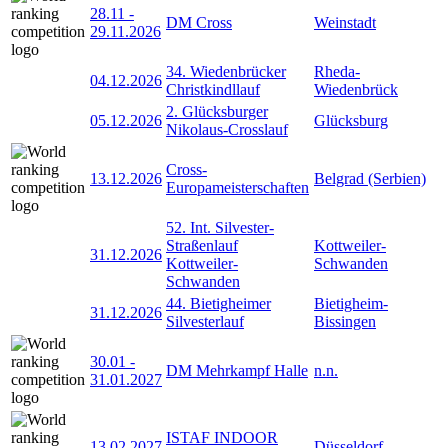
28.11
-
DM Cross
Weinstadt
29.11.2026
34. Wiedenbrücker
Rheda-
04.12.2026
Christkindllauf
Wiedenbrück
2. Glücksburger
05.12.2026
Glücksburg
Nikolaus-Crosslauf
Cross-
13.12.2026
Belgrad (Serbien)
Europameisterschaften
52. Int. Silvester-
Straßenlauf
Kottweiler-
31.12.2026
Kottweiler-
Schwanden
Schwanden
44. Bietigheimer
Bietigheim-
31.12.2026
Silvesterlauf
Bissingen
30.01
-
DM Mehrkampf Halle
n.n.
31.01.2027
ISTAF INDOOR
13.02.2027
Düsseldorf