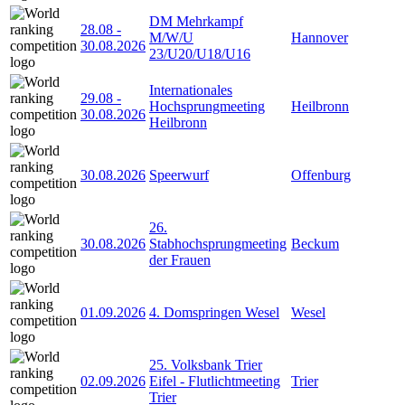
DM Mehrkampf
28.08
-
M/W/U
Hannover
30.08.2026
23/U20/U18/U16
Internationales
29.08
-
Hochsprungmeeting
Heilbronn
30.08.2026
Heilbronn
30.08.2026
Speerwurf
Offenburg
26.
30.08.2026
Stabhochsprungmeeting
Beckum
der Frauen
01.09.2026
4. Domspringen Wesel
Wesel
25. Volksbank Trier
02.09.2026
Eifel - Flutlichtmeeting
Trier
Trier