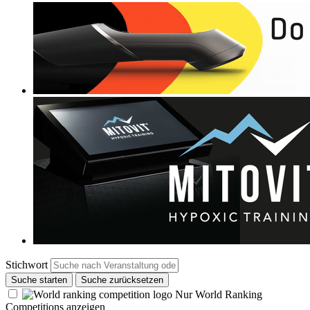
Stichwort
Suche starten
Suche zurücksetzen
Nur World Ranking
Competitions anzeigen