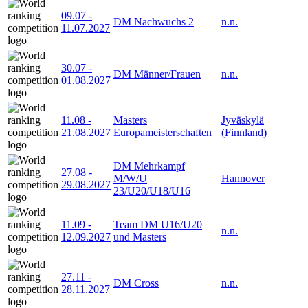
09.07
-
DM Nachwuchs 2
n.n.
11.07.2027
30.07
-
DM Männer/Frauen
n.n.
01.08.2027
11.08
-
Masters
Jyväskylä
21.08.2027
Europameisterschaften
(Finnland)
DM Mehrkampf
27.08
-
M/W/U
Hannover
29.08.2027
23/U20/U18/U16
11.09
-
Team DM U16/U20
n.n.
12.09.2027
und Masters
27.11
-
DM Cross
n.n.
28.11.2027