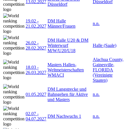
13.02.2027
Düsseldorf
Düsseldorf
19.02
-
DM Halle
n.n.
21.02.2027
Männer/Frauen
DM Halle U20 & DM
26.02
-
Winterwurf
Halle (Saale)
28.02.2027
M/W/U20/U18
Alachua County,
Masters Hallen-
Gainesville,
18.03
-
Weltmeisterschaften
FLORIDA
26.03.2027
WMACI
(Vereinigte
Staaten)
DM Langstrecke und
01.05.2027
Bahngehen für Aktive
n.n.
und Masters
02.07
-
DM Nachwuchs 1
n.n.
04.07.2027