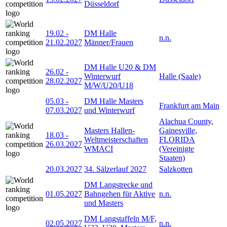
Düsseldorf
19.02
-
DM Halle
n.n.
21.02.2027
Männer/Frauen
DM Halle U20 & DM
26.02
-
Winterwurf
Halle (Saale)
28.02.2027
M/W/U20/U18
05.03
-
DM Halle Masters
Frankfurt am Main
07.03.2027
und Winterwurf
Alachua County,
Masters Hallen-
Gainesville,
18.03
-
Weltmeisterschaften
FLORIDA
26.03.2027
WMACI
(Vereinigte
Staaten)
20.03.2027
34. Sälzerlauf 2027
Salzkotten
DM Langstrecke und
01.05.2027
Bahngehen für Aktive
n.n.
und Masters
DM Langstaffeln M/F,
02.05.2027
n.n.