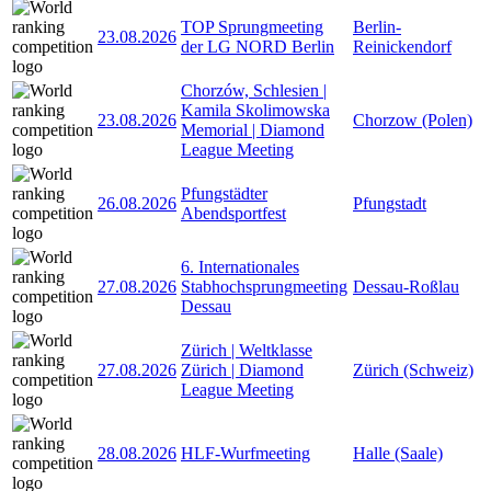
TOP Sprungmeeting
Berlin-
23.08.2026
der LG NORD Berlin
Reinickendorf
Chorzów, Schlesien |
Kamila Skolimowska
23.08.2026
Chorzow (Polen)
Memorial | Diamond
League Meeting
Pfungstädter
26.08.2026
Pfungstadt
Abendsportfest
6. Internationales
27.08.2026
Stabhochsprungmeeting
Dessau-Roßlau
Dessau
Zürich | Weltklasse
27.08.2026
Zürich | Diamond
Zürich (Schweiz)
League Meeting
28.08.2026
HLF-Wurfmeeting
Halle (Saale)