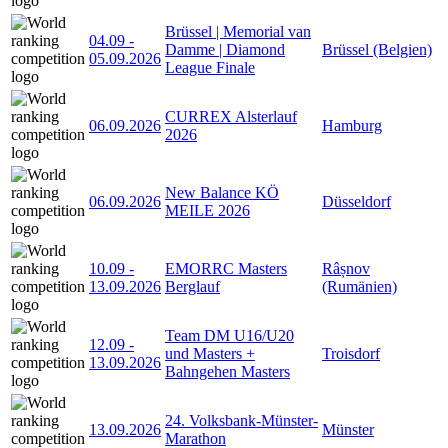
Brüssel | Memorial van
04.09
-
Damme | Diamond
Brüssel (Belgien)
05.09.2026
League Finale
CURREX Alsterlauf
06.09.2026
Hamburg
2026
New Balance KÖ
06.09.2026
Düsseldorf
MEILE 2026
10.09
-
EMORRC Masters
Râșnov
13.09.2026
Berglauf
(Rumänien)
Team DM U16/U20
12.09
-
und Masters +
Troisdorf
13.09.2026
Bahngehen Masters
24. Volksbank-Münster-
13.09.2026
Münster
Marathon