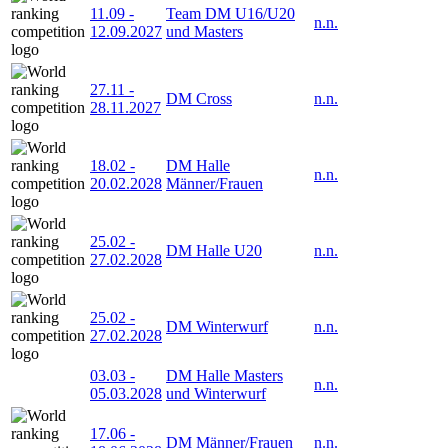
11.09
-
Team DM U16/U20
n.n.
12.09.2027
und Masters
27.11
-
DM Cross
n.n.
28.11.2027
18.02
-
DM Halle
n.n.
20.02.2028
Männer/Frauen
25.02
-
DM Halle U20
n.n.
27.02.2028
25.02
-
DM Winterwurf
n.n.
27.02.2028
03.03
-
DM Halle Masters
n.n.
05.03.2028
und Winterwurf
17.06
-
DM Männer/Frauen
n.n.