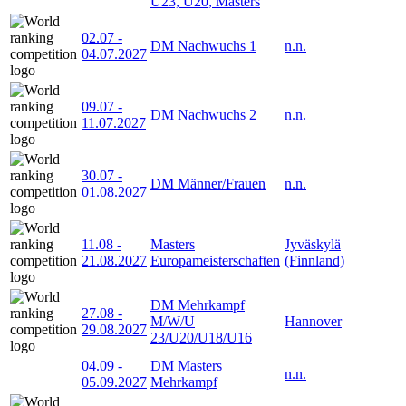
U23, U20, Masters
02.07
-
DM Nachwuchs 1
n.n.
04.07.2027
09.07
-
DM Nachwuchs 2
n.n.
11.07.2027
30.07
-
DM Männer/Frauen
n.n.
01.08.2027
11.08
-
Masters
Jyväskylä
21.08.2027
Europameisterschaften
(Finnland)
DM Mehrkampf
27.08
-
M/W/U
Hannover
29.08.2027
23/U20/U18/U16
04.09
-
DM Masters
n.n.
05.09.2027
Mehrkampf