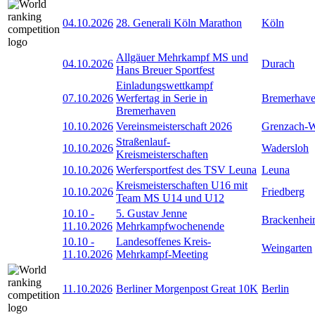
04.10.2026
28. Generali Köln Marathon
Köln
Allgäuer Mehrkampf MS und
04.10.2026
Durach
Hans Breuer Sportfest
Einladungswettkampf
07.10.2026
Werfertag in Serie in
Bremerhav
Bremerhaven
10.10.2026
Vereinsmeisterschaft 2026
Grenzach-
Straßenlauf-
10.10.2026
Wadersloh
Kreismeisterschaften
10.10.2026
Werfersportfest des TSV Leuna
Leuna
Kreismeisterschaften U16 mit
10.10.2026
Friedberg
Team MS U14 und U12
10.10
-
5. Gustav Jenne
Brackenhe
11.10.2026
Mehrkampfwochenende
10.10
-
Landesoffenes Kreis-
Weingarten
11.10.2026
Mehrkampf-Meeting
11.10.2026
Berliner Morgenpost Great 10K
Berlin