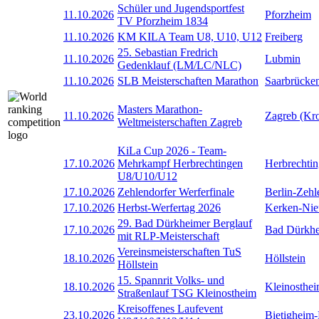
Schüler und Jugendsportfest
11.10.2026
Pforzheim
TV Pforzheim 1834
11.10.2026
KM KILA Team U8, U10, U12
Freiberg
25. Sebastian Fredrich
11.10.2026
Lubmin
Gedenklauf (LM/LC/NLC)
11.10.2026
SLB Meisterschaften Marathon
Saarbrücke
Masters Marathon-
11.10.2026
Zagreb (Kro
Weltmeisterschaften Zagreb
KiLa Cup 2026 - Team-
17.10.2026
Mehrkampf Herbrechtingen
Herbrechti
U8/U10/U12
17.10.2026
Zehlendorfer Werferfinale
Berlin-Zehl
17.10.2026
Herbst-Werfertag 2026
Kerken-Nie
29. Bad Dürkheimer Berglauf
17.10.2026
Bad Dürkh
mit RLP-Meisterschaft
Vereinsmeisterschaften TuS
18.10.2026
Höllstein
Höllstein
15. Spannrit Volks- und
18.10.2026
Kleinosthe
Straßenlauf TSG Kleinostheim
Kreisoffenes Laufevent
23.10.2026
Bietigheim-