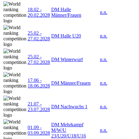
18.02
-
DM Halle
n.n.
20.02.2028
Männer/Frauen
25.02
-
DM Halle U20
n.n.
27.02.2028
25.02
-
DM Winterwurf
n.n.
27.02.2028
17.06
-
DM Männer/Frauen
n.n.
18.06.2028
21.07
-
DM Nachwuchs 1
n.n.
23.07.2028
DM Mehrkampf
01.09
-
M/W/U
n.n.
03.09.2028
23/U20/U18/U16