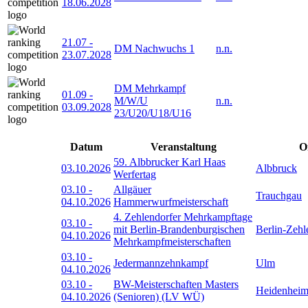
18.06.2028
21.07
-
DM Nachwuchs 1
n.n.
23.07.2028
DM Mehrkampf
01.09
-
M/W/U
n.n.
03.09.2028
23/U20/U18/U16
Datum
Veranstaltung
O
59. Albbrucker Karl Haas
03.10.2026
Albbruck
Werfertag
03.10
-
Allgäuer
Trauchgau
04.10.2026
Hammerwurfmeisterschaft
4. Zehlendorfer Mehrkampftage
03.10
-
mit Berlin-Brandenburgischen
Berlin-Zehl
04.10.2026
Mehrkampfmeisterschaften
03.10
-
Jedermannzehnkampf
Ulm
04.10.2026
03.10
-
BW-Meisterschaften Masters
Heidenhei
04.10.2026
(Senioren) (LV WÜ)