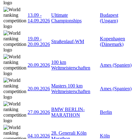
13.09
-
Ultimate
Budapest
14.09.2026
Championships
(Ungarn)
19.09
-
Kopenhagen
Straßenlauf-WM
20.09.2026
(Dänemark)
100 km
20.09.2026
Ames (Spanien)
Weltmeisterschaften
Masters 100 km
20.09.2026
Ames (Spanien)
Weltmeisterschaften
BMW BERLIN-
27.09.2026
Berlin
MARATHON
28. Generali Köln
04.10.2026
Köln
Marathon