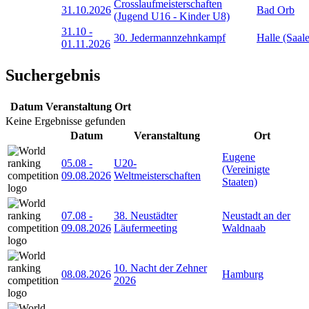
Crosslaufmeisterschaften
31.10.2026
Bad Orb
(Jugend U16 - Kinder U8)
31.10
-
30. Jedermannzehnkampf
Halle (Saale
01.11.2026
Suchergebnis
Datum
Veranstaltung
Ort
Keine Ergebnisse gefunden
Datum
Veranstaltung
Ort
Eugene
05.08
-
U20-
(Vereinigte
09.08.2026
Weltmeisterschaften
Staaten)
07.08
-
38. Neustädter
Neustadt an der
09.08.2026
Läufermeeting
Waldnaab
10. Nacht der Zehner
08.08.2026
Hamburg
2026