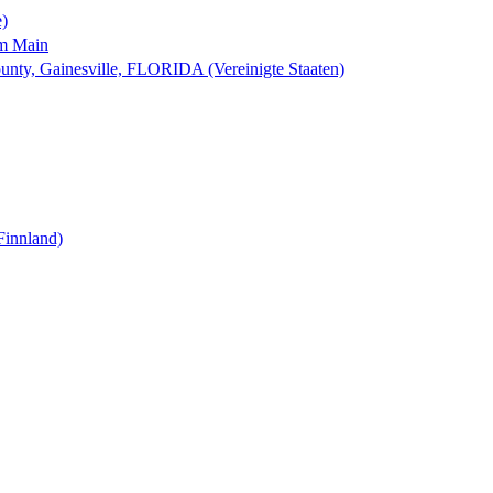
e)
am Main
nty, Gainesville, FLORIDA (Vereinigte Staaten)
Finnland)