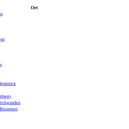
Ort
im
eig
m
denbrück
rbien)
-Schwanden
Bissingen