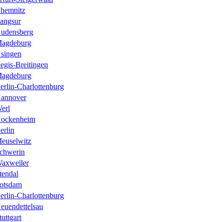
hemnitz
angsur
udensberg
agdeburg
singen
egis-Breitingen
agdeburg
erlin-Charlottenburg
annover
erl
ockenheim
erlin
euselwitz
chwerin
axweiler
tendal
otsdam
erlin-Charlottenburg
euendettelsau
tuttgart