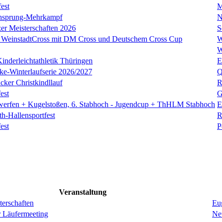
est
M
hsprung-Mehrkampf
N
zer Meisterschaften 2026
S
 WeinstadtCross mit DM Cross und Deutschem Cross Cup
W
W
inderleichtathletik Thüringen
E
cke-Winterlaufserie 2026/2027
Q
cker Christkindllauf
R
est
G
zwerfen + Kugelstoßen, 6. Stabhoch - Jugendcup + ThHLM Stabhoch
E
h-Hallensportfest
R
est
P
Veranstaltung
erschaften
Eug
r Läufermeeting
Ne