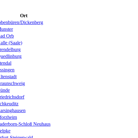
Ort
bbenbüren/Dickenberg
unster
ad Orb
alle (Saale)
rendelburg
uedlinburg
tendal
ssingen
ltenstadt
raunschweig
ünde
riedrichsdorf
chkeuditz
arsinghausen
forzheim
aderborn-Schloß Neuhaus
elpke
rfurt-Steigerwald