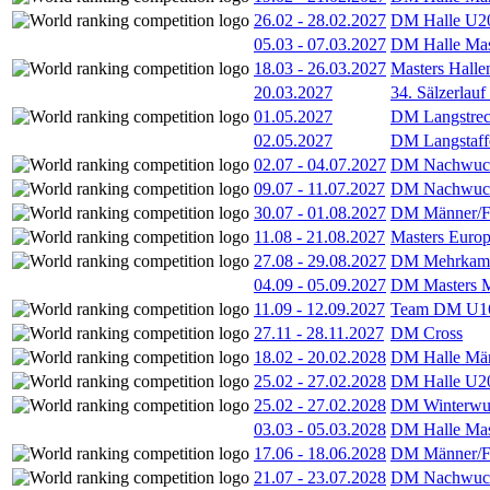
26.02
-
28.02.2027
DM Halle U2
05.03
-
07.03.2027
DM Halle Mas
18.03
-
26.03.2027
Masters Hall
20.03.2027
34. Sälzerlauf
01.05.2027
DM Langstrec
02.05.2027
DM Langstaff
02.07
-
04.07.2027
DM Nachwuc
09.07
-
11.07.2027
DM Nachwuc
30.07
-
01.08.2027
DM Männer/F
11.08
-
21.08.2027
Masters Europ
27.08
-
29.08.2027
DM Mehrkamp
04.09
-
05.09.2027
DM Masters 
11.09
-
12.09.2027
Team DM U16
27.11
-
28.11.2027
DM Cross
18.02
-
20.02.2028
DM Halle Män
25.02
-
27.02.2028
DM Halle U2
25.02
-
27.02.2028
DM Winterwu
03.03
-
05.03.2028
DM Halle Mas
17.06
-
18.06.2028
DM Männer/F
21.07
-
23.07.2028
DM Nachwuc