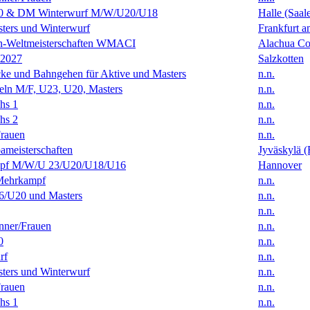
0 & DM Winterwurf M/W/U20/U18
Halle (Saal
ters und Winterwurf
Frankfurt 
en-Weltmeisterschaften WMACI
Alachua Cou
 2027
Salzkotten
ke und Bahngehen für Aktive und Masters
n.n.
eln M/F, U23, U20, Masters
n.n.
hs 1
n.n.
hs 2
n.n.
rauen
n.n.
ameisterschaften
Jyväskylä (
f M/W/U 23/U20/U18/U16
Hannover
Mehrkampf
n.n.
/U20 und Masters
n.n.
n.n.
ner/Frauen
n.n.
0
n.n.
rf
n.n.
ters und Winterwurf
n.n.
rauen
n.n.
hs 1
n.n.