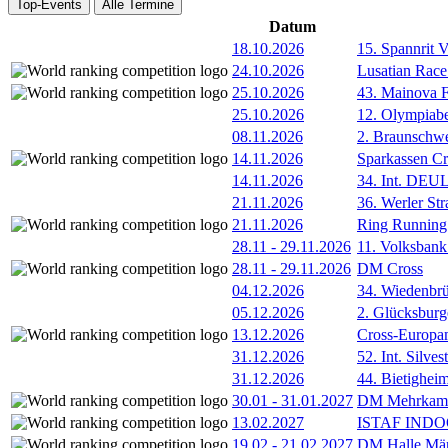
Top-Events
Alle Termine
Datum
18.10.2026
15. Spannrit 
24.10.2026
Lusatian Race
25.10.2026
43. Mainova F
25.10.2026
12. Olympiab
08.11.2026
2. Braunschw
14.11.2026
Sparkassen Cr
14.11.2026
34. Int. DE
21.11.2026
36. Werler Str
21.11.2026
Ring Running 
28.11
-
29.11.2026
11. Volksban
28.11
-
29.11.2026
DM Cross
04.12.2026
34. Wiedenbrü
05.12.2026
2. Glücksburg
13.12.2026
Cross-Europam
31.12.2026
52. Int. Silve
31.12.2026
44. Bietigheim
30.01
-
31.01.2027
DM Mehrkamp
13.02.2027
ISTAF INDOO
19.02
-
21.02.2027
DM Halle Män