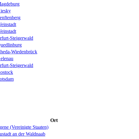
agdeburg
iesky
enftenberg
einstadt
einstadt
rfurt-Steigerwald
uedlinburg
heda-Wiedenbrück
elenau
rfurt-Steigerwald
ostock
otsdam
Ort
ene (Vereinigte Staaten)
ustadt an der Waldnaab