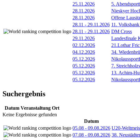
25.11.2026
5. Abendsportf
28.11.2026
Nieskyer Hoc
28.11.2026
Offene Lausit
28.11
-
29.11.2026
11. Volksbank
28.11
-
29.11.2026
DM Cross
29.11.2026
Landesfinale K
02.12.2026
21.Lothar Fri
04.12.2026
34. Wiedenbrü
05.12.2026
Nikolaussportf
05.12.2026
7. Streichhol
05.12.2026
13. Achim-Hut
05.12.2026
Nikolaussportf
Suchergebnis
Datum
Veranstaltung
Ort
Keine Ergebnisse gefunden
Datum
05.08
-
09.08.2026
U20-Weltmeist
07.08
-
09.08.2026
38. Neustädte