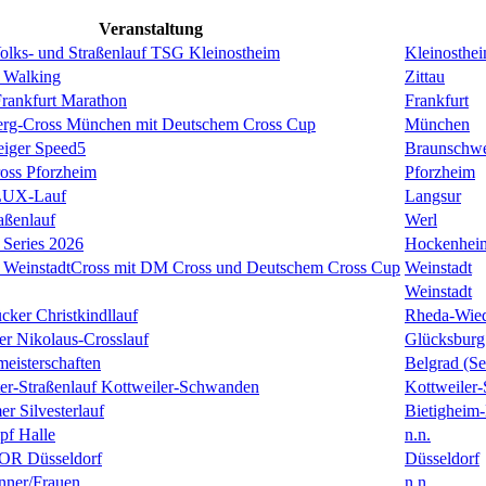
Veranstaltung
Volks- und Straßenlauf TSG Kleinostheim
Kleinosthe
 Walking
Zittau
rankfurt Marathon
Frankfurt
erg-Cross München mit Deutschem Cross Cup
München
eiger Speed5
Braunschw
oss Pforzheim
Pforzheim
ULUX-Lauf
Langsur
aßenlauf
Werl
Series 2026
Hockenhei
k WeinstadtCross mit DM Cross und Deutschem Cross Cup
Weinstadt
Weinstadt
cker Christkindllauf
Rheda-Wie
er Nikolaus-Crosslauf
Glücksburg
eisterschaften
Belgrad (Se
ster-Straßenlauf Kottweiler-Schwanden
Kottweiler
er Silvesterlauf
Bietigheim-
f Halle
n.n.
R Düsseldorf
Düsseldorf
ner/Frauen
n.n.