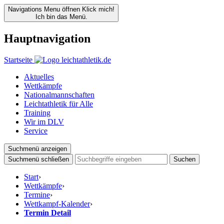
Navigations Menu öffnen
Klick mich!
Ich bin das Menü.
Hauptnavigation
Startseite
Aktuelles
Wettkämpfe
Nationalmannschaften
Leichtathletik für Alle
Training
Wir im DLV
Service
Suchmenü anzeigen
Suchmenü schließen
Suchen
Start
›
Wettkämpfe
›
Termine
›
Wettkampf-Kalender
›
Termin Detail