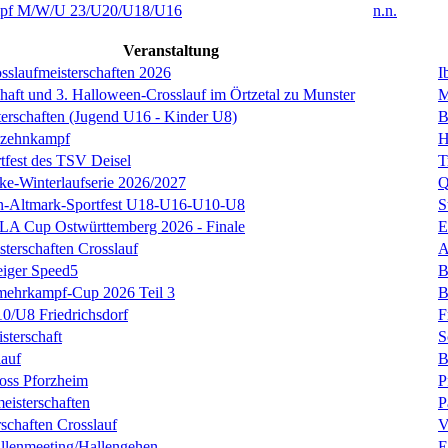
f M/W/U 23/U20/U18/U16
n.n.
Veranstaltung
sslaufmeisterschaften 2026
I
chaft und 3. Halloween-Crosslauf im Örtzetal zu Munster
M
terschaften (Jugend U16 - Kinder U8)
B
nzehnkampf
H
tfest des TSV Deisel
T
cke-Winterlaufserie 2026/2027
Q
en-Altmark-Sportfest U18-U16-U10-U8
S
LA Cup Ostwürttemberg 2026 - Finale
E
terschaften Crosslauf
A
eiger Speed5
B
mehrkampf-Cup 2026 Teil 3
B
0/U8 Friedrichsdorf
F
sterschaft
S
lauf
B
oss Pforzheim
P
isterschaften
P
schaften Crosslauf
V
llenmeeting/Hallengehen
E