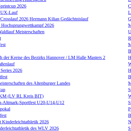
Sprintcup 2026
C
LUX-Lauf
L
Crosslauf 2026 Hermann Kilian Gedächtnislauf
G
r- Hochsprungwettkampf 2026
M
Waldlauf Meisterschaften
U
t
R
est
M
B
ch der Kreise des Bezirks Hannover / LM Halle Masters 2
H
aßenlauf
W
Series 2026
H
tfest
B
eisterschaften des Altenburger Landes
M
Cup
S
t KM (LV RL Kreis BIT)
W
en-Altmark-Sportfest U20-U14-U12
S
tpokal
P
fest
B
t Kinderleichtathletik 2026
N
erleichtathletik des WLV 2026
S