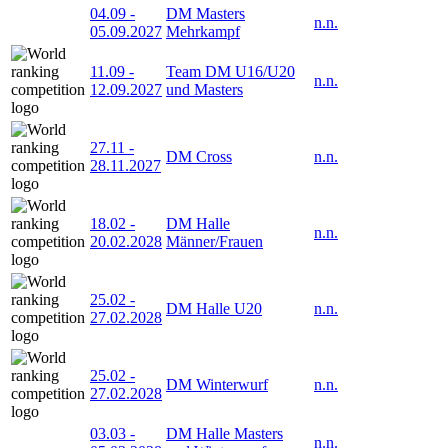
04.09
-
DM Masters
n.n.
05.09.2027
Mehrkampf
11.09
-
Team DM U16/U20
n.n.
12.09.2027
und Masters
27.11
-
DM Cross
n.n.
28.11.2027
18.02
-
DM Halle
n.n.
20.02.2028
Männer/Frauen
25.02
-
DM Halle U20
n.n.
27.02.2028
25.02
-
DM Winterwurf
n.n.
27.02.2028
03.03
-
DM Halle Masters
n.n.