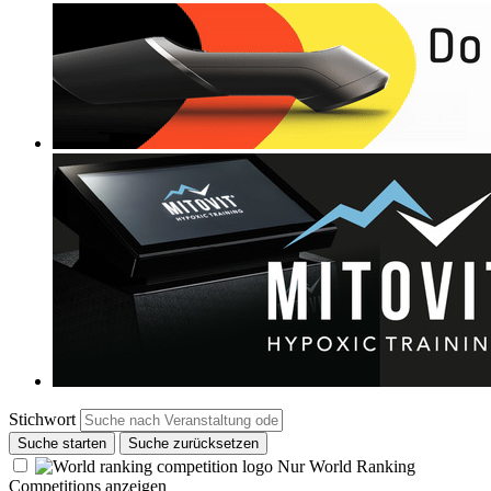
Stichwort
Suche starten
Suche zurücksetzen
Nur World Ranking
Competitions anzeigen