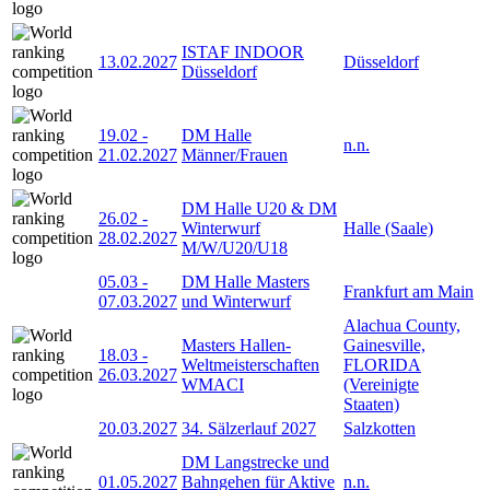
ISTAF INDOOR
13.02.2027
Düsseldorf
Düsseldorf
19.02
-
DM Halle
n.n.
21.02.2027
Männer/Frauen
DM Halle U20 & DM
26.02
-
Winterwurf
Halle (Saale)
28.02.2027
M/W/U20/U18
05.03
-
DM Halle Masters
Frankfurt am Main
07.03.2027
und Winterwurf
Alachua County,
Masters Hallen-
Gainesville,
18.03
-
Weltmeisterschaften
FLORIDA
26.03.2027
WMACI
(Vereinigte
Staaten)
20.03.2027
34. Sälzerlauf 2027
Salzkotten
DM Langstrecke und
01.05.2027
Bahngehen für Aktive
n.n.