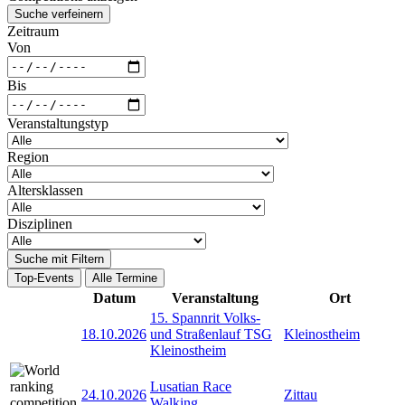
Suche verfeinern
Zeitraum
Von
Bis
Veranstaltungstyp
Region
Altersklassen
Disziplinen
Suche mit Filtern
Top-Events
Alle Termine
Datum
Veranstaltung
Ort
15. Spannrit Volks-
18.10.2026
und Straßenlauf TSG
Kleinostheim
Kleinostheim
Lusatian Race
24.10.2026
Zittau
Walking