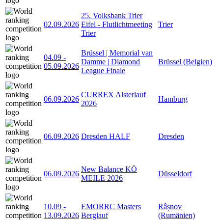
25. Volksbank Trier
02.09.2026
Eifel - Flutlichtmeeting
Trier
Trier
Brüssel | Memorial van
04.09
-
Damme | Diamond
Brüssel (Belgien)
05.09.2026
League Finale
CURREX Alsterlauf
06.09.2026
Hamburg
2026
06.09.2026
Dresden HALF
Dresden
New Balance KÖ
06.09.2026
Düsseldorf
MEILE 2026
10.09
-
EMORRC Masters
Râșnov
13.09.2026
Berglauf
(Rumänien)