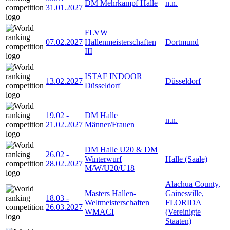
DM Mehrkampf Halle
n.n.
31.01.2027
FLVW
07.02.2027
Hallenmeisterschaften
Dortmund
III
ISTAF INDOOR
13.02.2027
Düsseldorf
Düsseldorf
19.02
-
DM Halle
n.n.
21.02.2027
Männer/Frauen
DM Halle U20 & DM
26.02
-
Winterwurf
Halle (Saale)
28.02.2027
M/W/U20/U18
Alachua County,
Masters Hallen-
Gainesville,
18.03
-
Weltmeisterschaften
FLORIDA
26.03.2027
WMACI
(Vereinigte
Staaten)