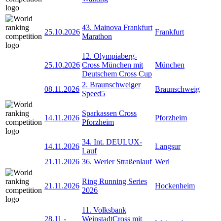
43. Mainova Frankfurt
25.10.2026
Frankfurt
Marathon
12. Olympiaberg-
25.10.2026
Cross München mit
München
Deutschem Cross Cup
2. Braunschweiger
08.11.2026
Braunschweig
Speed5
Sparkassen Cross
14.11.2026
Pforzheim
Pforzheim
34. Int. DEULUX-
14.11.2026
Langsur
Lauf
21.11.2026
36. Werler Straßenlauf
Werl
Ring Running Series
21.11.2026
Hockenheim
2026
11. Volksbank
28.11
-
WeinstadtCross mit