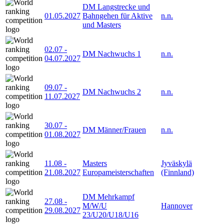
DM Langstrecke und
01.05.2027
Bahngehen für Aktive
n.n.
und Masters
02.07
-
DM Nachwuchs 1
n.n.
04.07.2027
09.07
-
DM Nachwuchs 2
n.n.
11.07.2027
30.07
-
DM Männer/Frauen
n.n.
01.08.2027
11.08
-
Masters
Jyväskylä
21.08.2027
Europameisterschaften
(Finnland)
DM Mehrkampf
27.08
-
M/W/U
Hannover
29.08.2027
23/U20/U18/U16