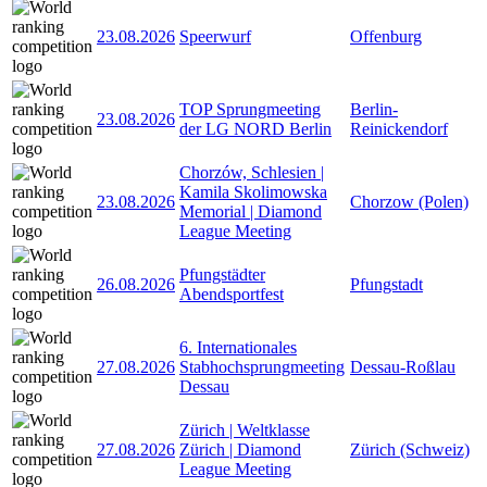
23.08.2026
Speerwurf
Offenburg
TOP Sprungmeeting
Berlin-
23.08.2026
der LG NORD Berlin
Reinickendorf
Chorzów, Schlesien |
Kamila Skolimowska
23.08.2026
Chorzow (Polen)
Memorial | Diamond
League Meeting
Pfungstädter
26.08.2026
Pfungstadt
Abendsportfest
6. Internationales
27.08.2026
Stabhochsprungmeeting
Dessau-Roßlau
Dessau
Zürich | Weltklasse
27.08.2026
Zürich | Diamond
Zürich (Schweiz)
League Meeting