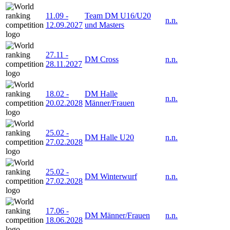
11.09
-
Team DM U16/U20
n.n.
12.09.2027
und Masters
27.11
-
DM Cross
n.n.
28.11.2027
18.02
-
DM Halle
n.n.
20.02.2028
Männer/Frauen
25.02
-
DM Halle U20
n.n.
27.02.2028
25.02
-
DM Winterwurf
n.n.
27.02.2028
17.06
-
DM Männer/Frauen
n.n.
18.06.2028