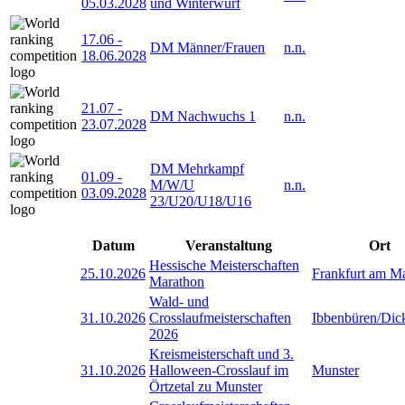
05.03.2028
und Winterwurf
17.06
-
DM Männer/Frauen
n.n.
18.06.2028
21.07
-
DM Nachwuchs 1
n.n.
23.07.2028
DM Mehrkampf
01.09
-
M/W/U
n.n.
03.09.2028
23/U20/U18/U16
Datum
Veranstaltung
Ort
Hessische Meisterschaften
25.10.2026
Frankfurt am M
Marathon
Wald- und
31.10.2026
Crosslaufmeisterschaften
Ibbenbüren/Dic
2026
Kreismeisterschaft und 3.
31.10.2026
Halloween-Crosslauf im
Munster
Örtzetal zu Munster