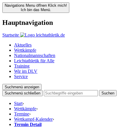
Navigations Menu öffnen
Klick mich!
Ich bin das Menü.
Hauptnavigation
Startseite
Aktuelles
Wettkämpfe
Nationalmannschaften
Leichtathletik für Alle
Training
Wir im DLV
Service
Suchmenü anzeigen
Suchmenü schließen
Suchen
Start
›
Wettkämpfe
›
Termine
›
Wettkampf-Kalender
›
Termin Detail