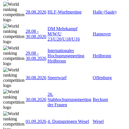
28.08.2026
HLF-Wurfmeeting
Halle (Saale)
DM Mehrkampf
28.08
-
M/W/U
Hannover
30.08.2026
23/U20/U18/U16
Internationales
29.08
-
Hochsprungmeeting
Heilbronn
30.08.2026
Heilbronn
30.08.2026
Speerwurf
Offenburg
26.
30.08.2026
Stabhochsprungmeeting
Beckum
der Frauen
01.09.2026
4. Domspringen Wesel
Wesel