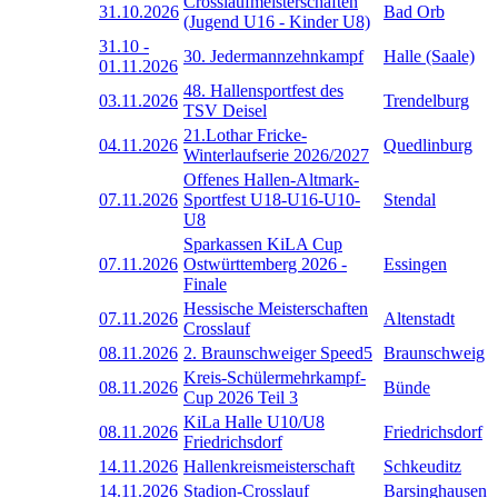
Crosslaufmeisterschaften
31.10.2026
Bad Orb
(Jugend U16 - Kinder U8)
31.10
-
30. Jedermannzehnkampf
Halle (Saale)
01.11.2026
48. Hallensportfest des
03.11.2026
Trendelburg
TSV Deisel
21.Lothar Fricke-
04.11.2026
Quedlinburg
Winterlaufserie 2026/2027
Offenes Hallen-Altmark-
07.11.2026
Sportfest U18-U16-U10-
Stendal
U8
Sparkassen KiLA Cup
07.11.2026
Ostwürttemberg 2026 -
Essingen
Finale
Hessische Meisterschaften
07.11.2026
Altenstadt
Crosslauf
08.11.2026
2. Braunschweiger Speed5
Braunschweig
Kreis-Schülermehrkampf-
08.11.2026
Bünde
Cup 2026 Teil 3
KiLa Halle U10/U8
08.11.2026
Friedrichsdorf
Friedrichsdorf
14.11.2026
Hallenkreismeisterschaft
Schkeuditz
14.11.2026
Stadion-Crosslauf
Barsinghausen