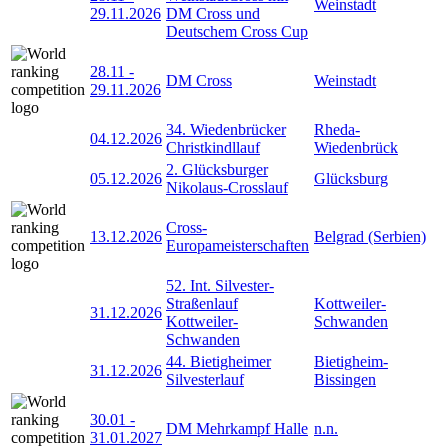
Weinstadt
29.11.2026
DM Cross und
Deutschem Cross Cup
28.11
-
DM Cross
Weinstadt
29.11.2026
34. Wiedenbrücker
Rheda-
04.12.2026
Christkindllauf
Wiedenbrück
2. Glücksburger
05.12.2026
Glücksburg
Nikolaus-Crosslauf
Cross-
13.12.2026
Belgrad (Serbien)
Europameisterschaften
52. Int. Silvester-
Straßenlauf
Kottweiler-
31.12.2026
Kottweiler-
Schwanden
Schwanden
44. Bietigheimer
Bietigheim-
31.12.2026
Silvesterlauf
Bissingen
30.01
-
DM Mehrkampf Halle
n.n.
31.01.2027