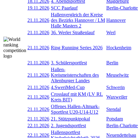
18.11.2026
4. Abendsportfest
Magdeburg
19.11.2026
SCC Paarlauf
Berlin-Charlott
Hallenvergleich der Kreise
21.11.2026
des Bezirks Hannover / LM
Hannover
Halle Masters 2
21.11.2026
36. Werler Straßenlauf
Werl
21.11.2026
Ring Running Series 2026
Hockenheim
21.11.2026
3. Schülersportfest
Berlin
Hallen-
21.11.2026
Kreismeisterschaften des
Meuselwitz
Altenburger Landes
21.11.2026
4.SweriMed-Cup
Schwerin
Crosslauf mit KM (LV RL
21.11.2026
Waxweiler
Kreis BIT)
Offenes Hallen-Altmark-
21.11.2026
Stendal
Sportfest U20-U14-U12
21.11.2026
21. Stützpunktpokal
Potsdam
22.11.2026
2. Jugendsportfest
Berlin-Charlott
Hallensportfest
22.11.2026
Neuendettelsau
Kinderleichtathletik 2026