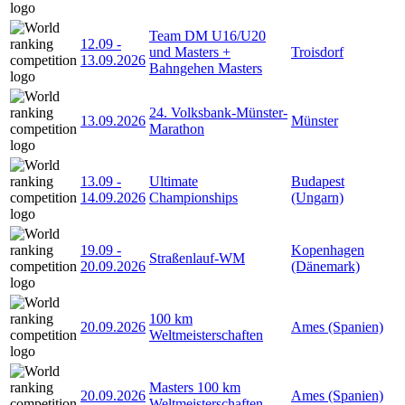
Team DM U16/U20
12.09
-
und Masters +
Troisdorf
13.09.2026
Bahngehen Masters
24. Volksbank-Münster-
13.09.2026
Münster
Marathon
13.09
-
Ultimate
Budapest
14.09.2026
Championships
(Ungarn)
19.09
-
Kopenhagen
Straßenlauf-WM
20.09.2026
(Dänemark)
100 km
20.09.2026
Ames (Spanien)
Weltmeisterschaften
Masters 100 km
20.09.2026
Ames (Spanien)
Weltmeisterschaften