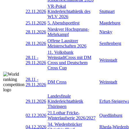
VR-Pokal
22.11.2026
Kinderleichtathletik des
Stuttgart
WLV 2026
25.11.2026
5. Abendsportfest
Magdeburg
Nieskyer Hochsprung-
28.11.2026
Niesky
Mehrkampf
Offene Lausitzer
28.11.2026
Senftenberg
Meisterschaften 2026
11. Volksbank
28.11
-
WeinstadtCross mit DM
Weinstadt
29.11.2026
Cross und Deutschem
Cross Cup
28.11
-
DM Cross
Weinstadt
29.11.2026
Landesfinale
29.11.2026
Kinderleichtathletik
Erfurt-Steigerw
Thüringen
21.Lothar Fricke-
02.12.2026
Quedlinburg
Winterlaufserie 2026/2027
34. Wiedenbrücker
04.12.2026
Rheda-Wiedenb