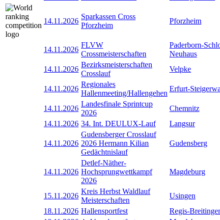
Sparkassen Cross
14.11.2026
Pforzheim
Pforzheim
FLVW
Paderborn-Schl
14.11.2026
Crossmeisterschaften
Neuhaus
Bezirksmeisterschaften
14.11.2026
Velpke
Crosslauf
Regionales
14.11.2026
Erfurt-Steigerw
Hallenmeeting/Hallengehen
Landesfinale Sprintcup
14.11.2026
Chemnitz
2026
14.11.2026
34. Int. DEULUX-Lauf
Langsur
Gudensberger Crosslauf
14.11.2026
2026 Hermann Kilian
Gudensberg
Gedächtnislauf
Detlef-Näther-
14.11.2026
Hochsprungwettkampf
Magdeburg
2026
Kreis Herbst Waldlauf
15.11.2026
Usingen
Meisterschaften
18.11.2026
Hallensportfest
Regis-Breitinge