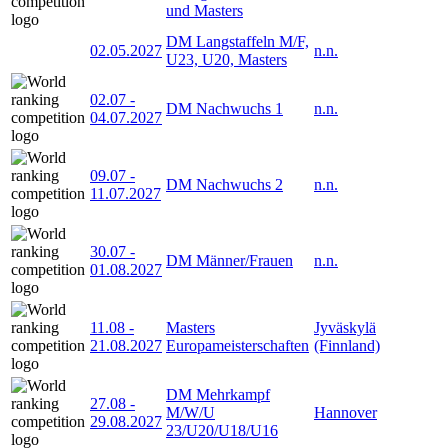
und Masters
DM Langstaffeln M/F,
02.05.2027
n.n.
U23, U20, Masters
02.07
-
DM Nachwuchs 1
n.n.
04.07.2027
09.07
-
DM Nachwuchs 2
n.n.
11.07.2027
30.07
-
DM Männer/Frauen
n.n.
01.08.2027
11.08
-
Masters
Jyväskylä
21.08.2027
Europameisterschaften
(Finnland)
DM Mehrkampf
27.08
-
M/W/U
Hannover
29.08.2027
23/U20/U18/U16