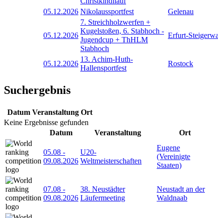
Christkindllauf
05.12.2026
Nikolaussportfest
Gelenau
7. Streichholzwerfen +
Kugelstoßen, 6. Stabhoch -
05.12.2026
Erfurt-Steigerw
Jugendcup + ThHLM
Stabhoch
13. Achim-Huth-
05.12.2026
Rostock
Hallensportfest
Suchergebnis
Datum
Veranstaltung
Ort
Keine Ergebnisse gefunden
Datum
Veranstaltung
Ort
Eugene
05.08
-
U20-
(Vereinigte
09.08.2026
Weltmeisterschaften
Staaten)
07.08
-
38. Neustädter
Neustadt an der
09.08.2026
Läufermeeting
Waldnaab