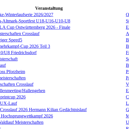
Veranstaltung
ke-Winterlaufserie 2026/2027
Q
en-Altmark-Sportfest U18-U16-U10-U8
S
LA Cup Ostwürttemberg 2026 - Finale
E
terschaften Crosslauf
A
iger Speed5
B
mehrkampf-Cup 2026 Teil 3
B
0/U8 Friedrichsdorf
F
sterschaft
S
lauf
B
oss Pforzheim
P
isterschaften
P
schaften Crosslauf
V
llenmeeting/Hallengehen
E
Sprintcup 2026
C
LUX-Lauf
L
Crosslauf 2026 Hermann Kilian Gedächtnislauf
G
- Hochsprungwettkampf 2026
M
aldlauf Meisterschaften
U
t
R