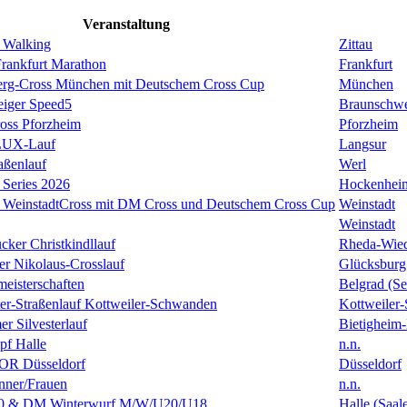
Veranstaltung
 Walking
Zittau
rankfurt Marathon
Frankfurt
erg-Cross München mit Deutschem Cross Cup
München
eiger Speed5
Braunschw
oss Pforzheim
Pforzheim
ULUX-Lauf
Langsur
aßenlauf
Werl
Series 2026
Hockenhei
k WeinstadtCross mit DM Cross und Deutschem Cross Cup
Weinstadt
Weinstadt
cker Christkindllauf
Rheda-Wie
er Nikolaus-Crosslauf
Glücksburg
eisterschaften
Belgrad (Se
ster-Straßenlauf Kottweiler-Schwanden
Kottweiler
er Silvesterlauf
Bietigheim-
f Halle
n.n.
R Düsseldorf
Düsseldorf
ner/Frauen
n.n.
0 & DM Winterwurf M/W/U20/U18
Halle (Saal