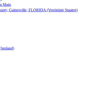
am Main
nty, Gainesville, FLORIDA (Vereinigte Staaten)
Finnland)