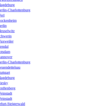
agdeburg
erlin-Charlottenburg
erl
ockenheim
erlin
euselwitz
chwerin
axweiler
tendal
otsdam
annover
erlin-Charlottenburg
euendettelsau
tuttgart
agdeburg
iesky
enftenberg
einstadt
einstadt
rfurt-Steigerwald