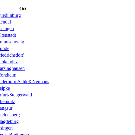
Ort
uedlinburg
tendal
ssingen
ltenstadt
raunschweig
ünde
riedrichsdorf
chkeuditz
arsinghausen
forzheim
aderborn-Schloß Neuhaus
elpke
rfurt-Steigerwald
hemnitz
angsur
udensberg
agdeburg
singen
egis-Breitingen