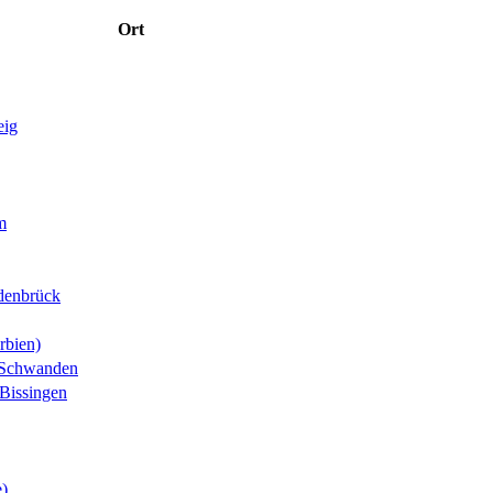
Ort
eig
m
denbrück
rbien)
-Schwanden
Bissingen
e)