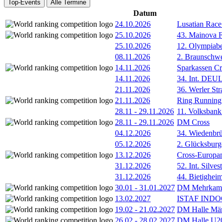
Top-Events
Alle Termine
Datum
24.10.2026
Lusatian Race
25.10.2026
43. Mainova F
25.10.2026
12. Olympiab
08.11.2026
2. Braunschw
14.11.2026
Sparkassen Cr
14.11.2026
34. Int. DE
21.11.2026
36. Werler Str
21.11.2026
Ring Running 
28.11
-
29.11.2026
11. Volksban
28.11
-
29.11.2026
DM Cross
04.12.2026
34. Wiedenbrü
05.12.2026
2. Glücksburg
13.12.2026
Cross-Europam
31.12.2026
52. Int. Silve
31.12.2026
44. Bietigheim
30.01
-
31.01.2027
DM Mehrkamp
13.02.2027
ISTAF INDOO
19.02
-
21.02.2027
DM Halle Män
26.02
-
28.02.2027
DM Halle U2