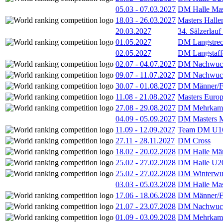
05.03
-
07.03.2027
DM Halle Mas
18.03
-
26.03.2027
Masters Hall
20.03.2027
34. Sälzerlauf
01.05.2027
DM Langstrec
02.05.2027
DM Langstaff
02.07
-
04.07.2027
DM Nachwuc
09.07
-
11.07.2027
DM Nachwuc
30.07
-
01.08.2027
DM Männer/F
11.08
-
21.08.2027
Masters Europ
27.08
-
29.08.2027
DM Mehrkamp
04.09
-
05.09.2027
DM Masters 
11.09
-
12.09.2027
Team DM U16
27.11
-
28.11.2027
DM Cross
18.02
-
20.02.2028
DM Halle Män
25.02
-
27.02.2028
DM Halle U2
25.02
-
27.02.2028
DM Winterwu
03.03
-
05.03.2028
DM Halle Mas
17.06
-
18.06.2028
DM Männer/F
21.07
-
23.07.2028
DM Nachwuc
01.09
-
03.09.2028
DM Mehrkamp