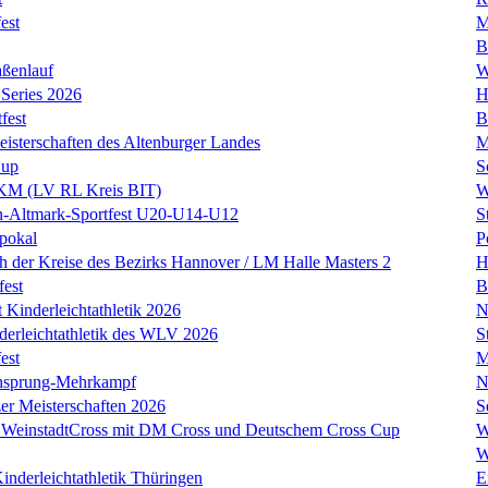
est
M
B
aßenlauf
W
Series 2026
H
fest
B
isterschaften des Altenburger Landes
M
Cup
S
 KM (LV RL Kreis BIT)
W
n-Altmark-Sportfest U20-U14-U12
S
tpokal
P
ch der Kreise des Bezirks Hannover / LM Halle Masters 2
H
fest
B
t Kinderleichtathletik 2026
N
erleichtathletik des WLV 2026
S
est
M
hsprung-Mehrkampf
N
er Meisterschaften 2026
S
 WeinstadtCross mit DM Cross und Deutschem Cross Cup
W
W
inderleichtathletik Thüringen
E