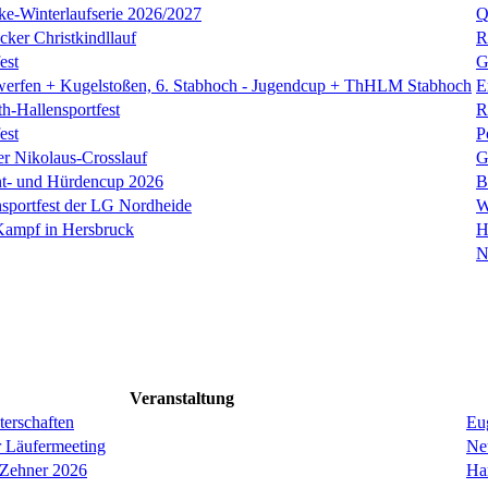
ke-Winterlaufserie 2026/2027
Q
ker Christkindllauf
R
est
G
zwerfen + Kugelstoßen, 6. Stabhoch - Jugendcup + ThHLM Stabhoch
E
h-Hallensportfest
R
est
P
er Nikolaus-Crosslauf
G
nt- und Hürdencup 2026
B
nsportfest der LG Nordheide
W
Kampf in Hersbruck
H
N
Veranstaltung
erschaften
Eug
r Läufermeeting
Ne
 Zehner 2026
Ha