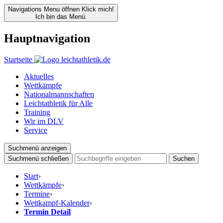
Navigations Menu öffnen
Klick mich!
Ich bin das Menü.
Hauptnavigation
Startseite
Aktuelles
Wettkämpfe
Nationalmannschaften
Leichtathletik für Alle
Training
Wir im DLV
Service
Suchmenü anzeigen
Suchmenü schließen
Suchen
Start
›
Wettkämpfe
›
Termine
›
Wettkampf-Kalender
›
Termin Detail