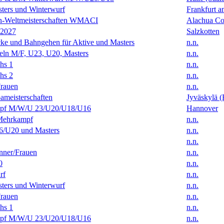
ters und Winterwurf
Frankfurt 
en-Weltmeisterschaften WMACI
Alachua Cou
 2027
Salzkotten
ke und Bahngehen für Aktive und Masters
n.n.
eln M/F, U23, U20, Masters
n.n.
hs 1
n.n.
hs 2
n.n.
rauen
n.n.
ameisterschaften
Jyväskylä (
f M/W/U 23/U20/U18/U16
Hannover
Mehrkampf
n.n.
/U20 und Masters
n.n.
n.n.
ner/Frauen
n.n.
0
n.n.
rf
n.n.
ters und Winterwurf
n.n.
rauen
n.n.
hs 1
n.n.
f M/W/U 23/U20/U18/U16
n.n.