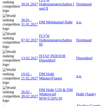
30.01.2027
Hallenmeisterschaften I
Dortmund
und II
30.01
-
DM Mehrkampf Halle
n.n.
31.01.2027
FLVW
07.02.2027
Hallenmeisterschaften
Dortmund
III
ISTAF INDOOR
13.02.2027
Düsseldorf
Düsseldorf
19.02
-
DM Halle
n.n.
21.02.2027
Männer/Frauen
DM Halle U20 & DM
26.02
-
Winterwurf
Halle (Saale)
28.02.2027
M/W/U20/U18
Alachua County,