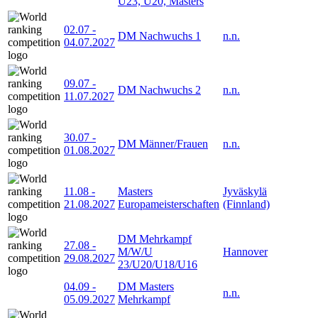
U23, U20, Masters
02.07
-
DM Nachwuchs 1
n.n.
04.07.2027
09.07
-
DM Nachwuchs 2
n.n.
11.07.2027
30.07
-
DM Männer/Frauen
n.n.
01.08.2027
11.08
-
Masters
Jyväskylä
21.08.2027
Europameisterschaften
(Finnland)
DM Mehrkampf
27.08
-
M/W/U
Hannover
29.08.2027
23/U20/U18/U16
04.09
-
DM Masters
n.n.
05.09.2027
Mehrkampf