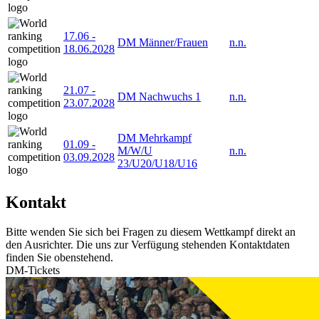
17.06
-
DM Männer/Frauen
n.n.
18.06.2028
21.07
-
DM Nachwuchs 1
n.n.
23.07.2028
DM Mehrkampf
01.09
-
M/W/U
n.n.
03.09.2028
23/U20/U18/U16
Kontakt
Bitte wenden Sie sich bei Fragen zu diesem Wettkampf direkt an
den Ausrichter. Die uns zur Verfügung stehenden Kontaktdaten
finden Sie obenstehend.
DM-Tickets