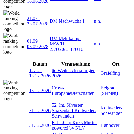
18.06.2028
21.07
-
DM Nachwuchs 1
n.n.
23.07.2028
DM Mehrkampf
01.09
-
M/W/U
n.n.
03.09.2028
23/U20/U18/U16
Datum
Veranstaltung
Ort
12.12
-
ttc Weihnachtsspringen
Gräfelfing
13.12.2026
2026
Cross-
Belgrad
13.12.2026
Europameisterschaften
(Serbien)
52. Int. Silvester-
Kottweiler-
31.12.2026
Straßenlauf Kottweiler-
Schwanden
Schwanden
KiLa-Cup Kreis Muster
31.12.2026
Hannover
powered by NLV