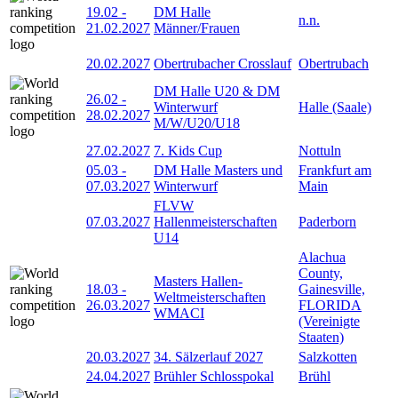
19.02
-
DM Halle
n.n.
21.02.2027
Männer/Frauen
20.02.2027
Obertrubacher Crosslauf
Obertrubach
DM Halle U20 & DM
26.02
-
Winterwurf
Halle (Saale)
28.02.2027
M/W/U20/U18
27.02.2027
7. Kids Cup
Nottuln
05.03
-
DM Halle Masters und
Frankfurt am
07.03.2027
Winterwurf
Main
FLVW
07.03.2027
Hallenmeisterschaften
Paderborn
U14
Alachua
County,
Masters Hallen-
18.03
-
Gainesville,
Weltmeisterschaften
26.03.2027
FLORIDA
WMACI
(Vereinigte
Staaten)
20.03.2027
34. Sälzerlauf 2027
Salzkotten
24.04.2027
Brühler Schlosspokal
Brühl