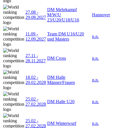
DM Mehrkampf
27.08
-
M/W/U
Hannover
29.08.2027
23/U20/U18/U16
11.09
-
Team DM U16/U20
n.n.
12.09.2027
und Masters
27.11
-
DM Cross
n.n.
28.11.2027
18.02
-
DM Halle
n.n.
20.02.2028
Männer/Frauen
25.02
-
DM Halle U20
n.n.
27.02.2028
25.02
-
DM Winterwurf
n.n.
27.02.2028