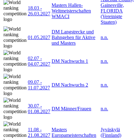
Masters Hallen-
Gainesville,
18.03
-
Weltmeisterschaften
FLORIDA
26.03.2027
WMACI
(Vereinigte
Staaten)
DM Langstrecke und
01.05.2027
Bahngehen für Aktive
n.n.
und Masters
02.07
-
DM Nachwuchs 1
n.n.
04.07.2027
09.07
-
DM Nachwuchs 2
n.n.
11.07.2027
30.07
-
DM Männer/Frauen
n.n.
01.08.2027
11.08
-
Masters
Jyväskylä
21.08.2027
Europameisterschaften
(Finnland)