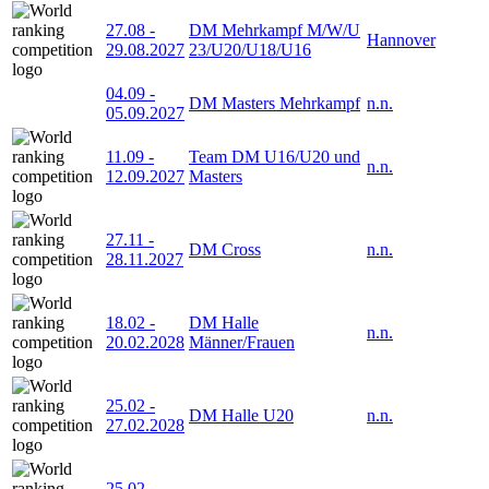
27.08
-
DM Mehrkampf M/W/U
Hannover
29.08.2027
23/U20/U18/U16
04.09
-
DM Masters Mehrkampf
n.n.
05.09.2027
11.09
-
Team DM U16/U20 und
n.n.
12.09.2027
Masters
27.11
-
DM Cross
n.n.
28.11.2027
18.02
-
DM Halle
n.n.
20.02.2028
Männer/Frauen
25.02
-
DM Halle U20
n.n.
27.02.2028
25.02
-