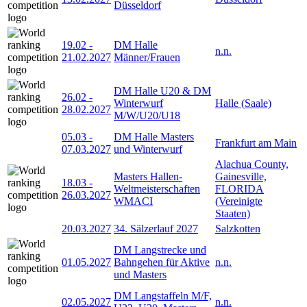
Düsseldorf
19.02
-
DM Halle
n.n.
21.02.2027
Männer/Frauen
DM Halle U20 & DM
26.02
-
Winterwurf
Halle (Saale)
28.02.2027
M/W/U20/U18
05.03
-
DM Halle Masters
Frankfurt am Main
07.03.2027
und Winterwurf
Alachua County,
Masters Hallen-
Gainesville,
18.03
-
Weltmeisterschaften
FLORIDA
26.03.2027
WMACI
(Vereinigte
Staaten)
20.03.2027
34. Sälzerlauf 2027
Salzkotten
DM Langstrecke und
01.05.2027
Bahngehen für Aktive
n.n.
und Masters
DM Langstaffeln M/F,
02.05.2027
n.n.