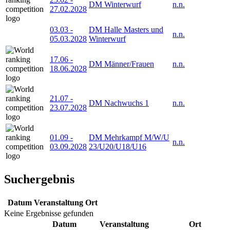
DM Winterwurf
n.n.
27.02.2028
03.03
-
DM Halle Masters und
n.n.
05.03.2028
Winterwurf
17.06
-
DM Männer/Frauen
n.n.
18.06.2028
21.07
-
DM Nachwuchs 1
n.n.
23.07.2028
01.09
-
DM Mehrkampf M/W/U
n.n.
03.09.2028
23/U20/U18/U16
Suchergebnis
Datum
Veranstaltung
Ort
Keine Ergebnisse gefunden
Datum
Veranstaltung
Ort