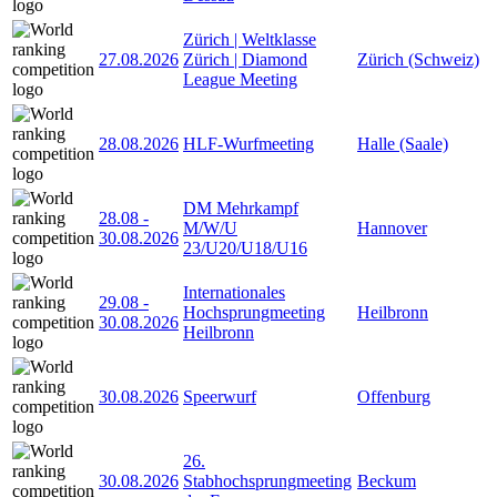
Zürich | Weltklasse
27.08.2026
Zürich | Diamond
Zürich (Schweiz)
League Meeting
28.08.2026
HLF-Wurfmeeting
Halle (Saale)
DM Mehrkampf
28.08
-
M/W/U
Hannover
30.08.2026
23/U20/U18/U16
Internationales
29.08
-
Hochsprungmeeting
Heilbronn
30.08.2026
Heilbronn
30.08.2026
Speerwurf
Offenburg
26.
30.08.2026
Stabhochsprungmeeting
Beckum