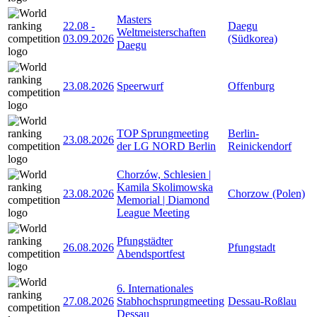
Masters
22.08
-
Daegu
Weltmeisterschaften
03.09.2026
(Südkorea)
Daegu
23.08.2026
Speerwurf
Offenburg
TOP Sprungmeeting
Berlin-
23.08.2026
der LG NORD Berlin
Reinickendorf
Chorzów, Schlesien |
Kamila Skolimowska
23.08.2026
Chorzow (Polen)
Memorial | Diamond
League Meeting
Pfungstädter
26.08.2026
Pfungstadt
Abendsportfest
6. Internationales
27.08.2026
Stabhochsprungmeeting
Dessau-Roßlau
Dessau