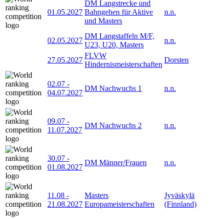
DM Langstrecke und
01.05.2027
Bahngehen für Aktive
n.n.
und Masters
DM Langstaffeln M/F,
02.05.2027
n.n.
U23, U20, Masters
FLVW
27.05.2027
Dorsten
Hindernismeisterschaften
02.07
-
DM Nachwuchs 1
n.n.
04.07.2027
09.07
-
DM Nachwuchs 2
n.n.
11.07.2027
30.07
-
DM Männer/Frauen
n.n.
01.08.2027
11.08
-
Masters
Jyväskylä
21.08.2027
Europameisterschaften
(Finnland)