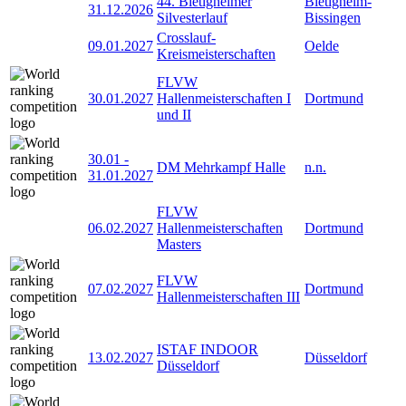
44. Bietigheimer
Bietigheim-
31.12.2026
Silvesterlauf
Bissingen
Crosslauf-
09.01.2027
Oelde
Kreismeisterschaften
FLVW
30.01.2027
Hallenmeisterschaften I
Dortmund
und II
30.01
-
DM Mehrkampf Halle
n.n.
31.01.2027
FLVW
06.02.2027
Hallenmeisterschaften
Dortmund
Masters
FLVW
07.02.2027
Dortmund
Hallenmeisterschaften III
ISTAF INDOOR
13.02.2027
Düsseldorf
Düsseldorf