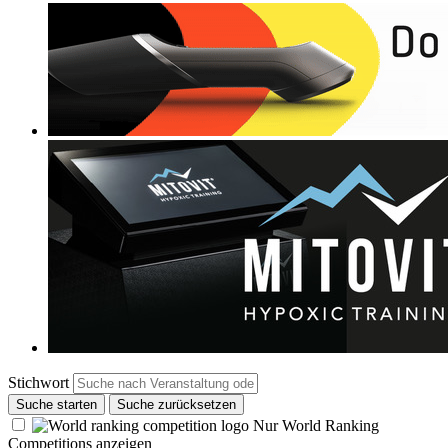
Stichwort
Suche starten
Suche zurücksetzen
Nur World Ranking
Competitions anzeigen