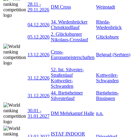
28.11
-
DM Cross
Weinstadt
29.11.2026
34. Wiedenbrücker
Rheda-
04.12.2026
Christkindllauf
Wiedenbrück
2. Glücksburger
05.12.2026
Glücksburg
Nikolaus-Crosslauf
Cross-
13.12.2026
Belgrad (Serbien)
Europameisterschaften
52. Int. Silvester-
Straßenlauf
Kottweiler-
31.12.2026
Kottweiler-
Schwanden
Schwanden
44. Bietigheimer
Bietigheim-
31.12.2026
Silvesterlauf
Bissingen
30.01
-
DM Mehrkampf Halle
n.n.
31.01.2027
ISTAF INDOOR
13.02.2027
Düsseldorf