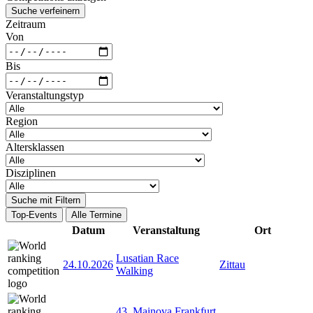
Suche verfeinern
Zeitraum
Von
Bis
Veranstaltungstyp
Region
Altersklassen
Disziplinen
Suche mit Filtern
Top-Events
Alle Termine
Datum
Veranstaltung
Ort
Lusatian Race
24.10.2026
Zittau
Walking
43. Mainova Frankfurt