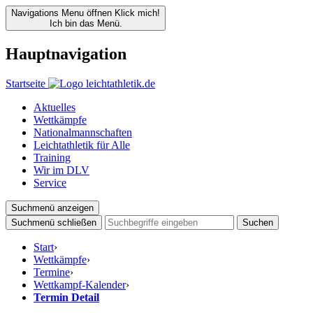
Navigations Menu öffnen
Klick mich!
Ich bin das Menü.
Hauptnavigation
Startseite
Aktuelles
Wettkämpfe
Nationalmannschaften
Leichtathletik für Alle
Training
Wir im DLV
Service
Suchmenü anzeigen
Suchmenü schließen
Suchen
Start
›
Wettkämpfe
›
Termine
›
Wettkampf-Kalender
›
Termin Detail