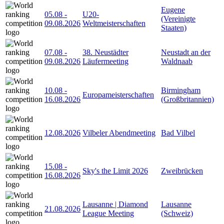
Eugene
05.08
-
U20-
(Vereinigte
09.08.2026
Weltmeisterschaften
Staaten)
07.08
-
38. Neustädter
Neustadt an der
09.08.2026
Läufermeeting
Waldnaab
10.08
-
Birmingham
Europameisterschaften
16.08.2026
(Großbritannien)
12.08.2026
Vilbeler Abendmeeting
Bad Vilbel
15.08
-
Sky's the Limit 2026
Zweibrücken
16.08.2026
Lausanne | Diamond
Lausanne
21.08.2026
League Meeting
(Schweiz)