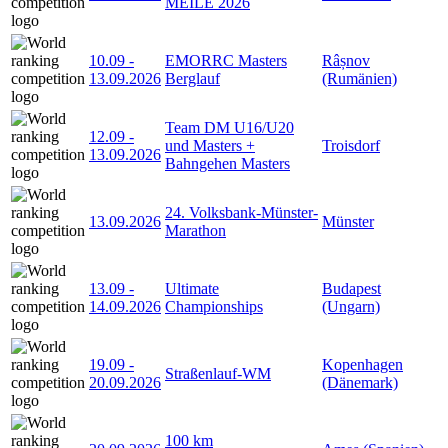
MEILE 2026
10.09
-
EMORRC Masters
Râșnov
13.09.2026
Berglauf
(Rumänien)
Team DM U16/U20
12.09
-
und Masters +
Troisdorf
13.09.2026
Bahngehen Masters
24. Volksbank-Münster-
13.09.2026
Münster
Marathon
13.09
-
Ultimate
Budapest
14.09.2026
Championships
(Ungarn)
19.09
-
Kopenhagen
Straßenlauf-WM
20.09.2026
(Dänemark)
100 km