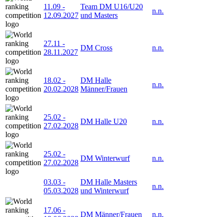
11.09
-
Team DM U16/U20
n.n.
12.09.2027
und Masters
27.11
-
DM Cross
n.n.
28.11.2027
18.02
-
DM Halle
n.n.
20.02.2028
Männer/Frauen
25.02
-
DM Halle U20
n.n.
27.02.2028
25.02
-
DM Winterwurf
n.n.
27.02.2028
03.03
-
DM Halle Masters
n.n.
05.03.2028
und Winterwurf
17.06
-
DM Männer/Frauen
n.n.