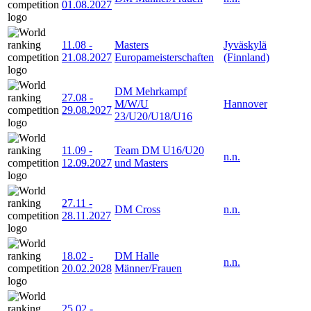
01.08.2027
11.08
-
Masters
Jyväskylä
21.08.2027
Europameisterschaften
(Finnland)
DM Mehrkampf
27.08
-
M/W/U
Hannover
29.08.2027
23/U20/U18/U16
11.09
-
Team DM U16/U20
n.n.
12.09.2027
und Masters
27.11
-
DM Cross
n.n.
28.11.2027
18.02
-
DM Halle
n.n.
20.02.2028
Männer/Frauen
25.02
-