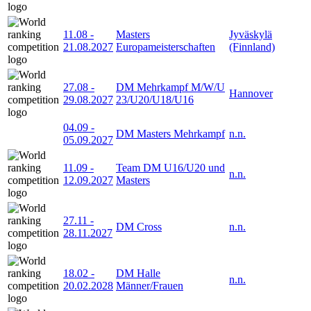
11.08
-
Masters
Jyväskylä
21.08.2027
Europameisterschaften
(Finnland)
27.08
-
DM Mehrkampf M/W/U
Hannover
29.08.2027
23/U20/U18/U16
04.09
-
DM Masters Mehrkampf
n.n.
05.09.2027
11.09
-
Team DM U16/U20 und
n.n.
12.09.2027
Masters
27.11
-
DM Cross
n.n.
28.11.2027
18.02
-
DM Halle
n.n.
20.02.2028
Männer/Frauen