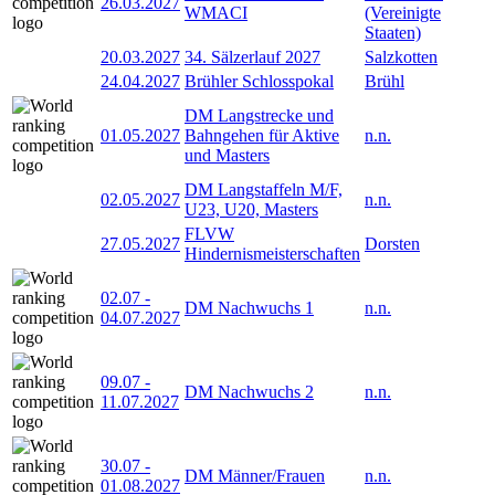
26.03.2027
WMACI
(Vereinigte
Staaten)
20.03.2027
34. Sälzerlauf 2027
Salzkotten
24.04.2027
Brühler Schlosspokal
Brühl
DM Langstrecke und
01.05.2027
Bahngehen für Aktive
n.n.
und Masters
DM Langstaffeln M/F,
02.05.2027
n.n.
U23, U20, Masters
FLVW
27.05.2027
Dorsten
Hindernismeisterschaften
02.07
-
DM Nachwuchs 1
n.n.
04.07.2027
09.07
-
DM Nachwuchs 2
n.n.
11.07.2027
30.07
-
DM Männer/Frauen
n.n.
01.08.2027