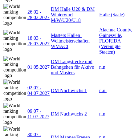
DM Halle U20 & DM
26.02
-
Winterwurf
Halle (Saale)
28.02.2027
M/W/U20/U18
Alachua County,
Masters Hallen-
Gainesville,
18.03
-
Weltmeisterschaften
FLORIDA
26.03.2027
WMACI
(Vereinigte
Staaten)
DM Langstrecke und
01.05.2027
Bahngehen für Aktive
n.n.
und Masters
02.07
-
DM Nachwuchs 1
n.n.
04.07.2027
09.07
-
DM Nachwuchs 2
n.n.
11.07.2027
30.07
-
DM Männer/Frauen
n.n.