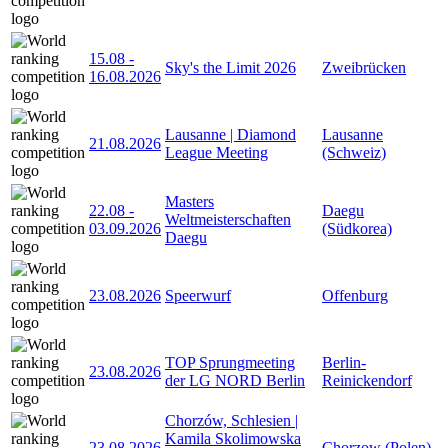
15.08
-
Sky's the Limit 2026
Zweibrücken
16.08.2026
Lausanne | Diamond
Lausanne
21.08.2026
League Meeting
(Schweiz)
Masters
22.08
-
Daegu
Weltmeisterschaften
03.09.2026
(Südkorea)
Daegu
23.08.2026
Speerwurf
Offenburg
TOP Sprungmeeting
Berlin-
23.08.2026
der LG NORD Berlin
Reinickendorf
Chorzów, Schlesien |
Kamila Skolimowska
23.08.2026
Chorzow (Polen)