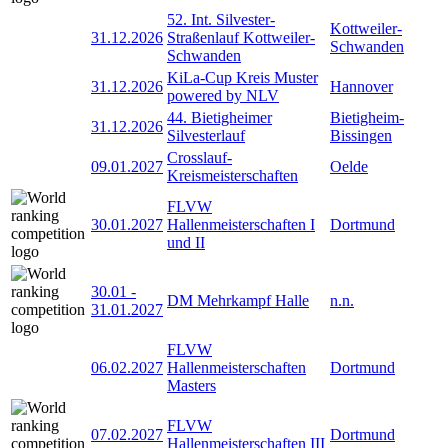
52. Int. Silvester-
Kottweiler-
31.12.2026
Straßenlauf Kottweiler-
Schwanden
Schwanden
KiLa-Cup Kreis Muster
31.12.2026
Hannover
powered by NLV
44. Bietigheimer
Bietigheim-
31.12.2026
Silvesterlauf
Bissingen
Crosslauf-
09.01.2027
Oelde
Kreismeisterschaften
FLVW
30.01.2027
Hallenmeisterschaften I
Dortmund
und II
30.01
-
DM Mehrkampf Halle
n.n.
31.01.2027
FLVW
06.02.2027
Hallenmeisterschaften
Dortmund
Masters
FLVW
07.02.2027
Dortmund
Hallenmeisterschaften III