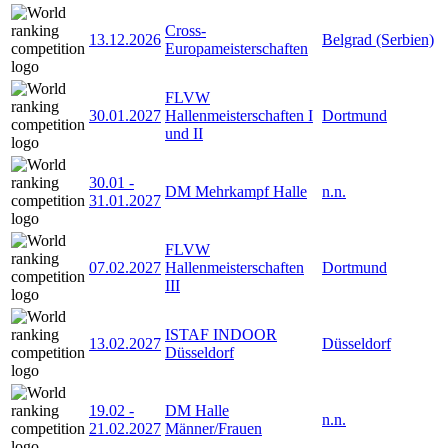
Cross-
13.12.2026
Belgrad (Serbien)
Europameisterschaften
FLVW
30.01.2027
Hallenmeisterschaften I
Dortmund
und II
30.01
-
DM Mehrkampf Halle
n.n.
31.01.2027
FLVW
07.02.2027
Hallenmeisterschaften
Dortmund
III
ISTAF INDOOR
13.02.2027
Düsseldorf
Düsseldorf
19.02
-
DM Halle
n.n.
21.02.2027
Männer/Frauen