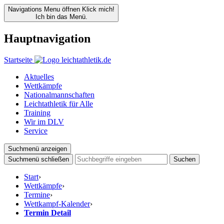
Navigations Menu öffnen
Klick mich!
Ich bin das Menü.
Hauptnavigation
Startseite
Aktuelles
Wettkämpfe
Nationalmannschaften
Leichtathletik für Alle
Training
Wir im DLV
Service
Suchmenü anzeigen
Suchmenü schließen
Suchen
Start
›
Wettkämpfe
›
Termine
›
Wettkampf-Kalender
›
Termin Detail