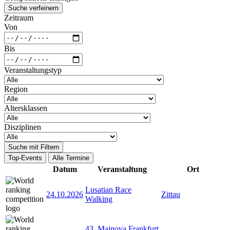
Suche verfeinern
Zeitraum
Von
Bis
Veranstaltungstyp
Region
Altersklassen
Disziplinen
Suche mit Filtern
Top-Events
Alle Termine
Datum
Veranstaltung
Ort
Lusatian Race
24.10.2026
Zittau
Walking
43. Mainova Frankfurt