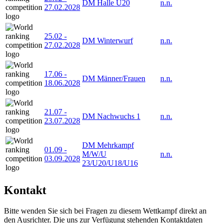
DM Halle U20
n.n.
27.02.2028
25.02
-
DM Winterwurf
n.n.
27.02.2028
17.06
-
DM Männer/Frauen
n.n.
18.06.2028
21.07
-
DM Nachwuchs 1
n.n.
23.07.2028
DM Mehrkampf
01.09
-
M/W/U
n.n.
03.09.2028
23/U20/U18/U16
Kontakt
Bitte wenden Sie sich bei Fragen zu diesem Wettkampf direkt an
den Ausrichter. Die uns zur Verfügung stehenden Kontaktdaten