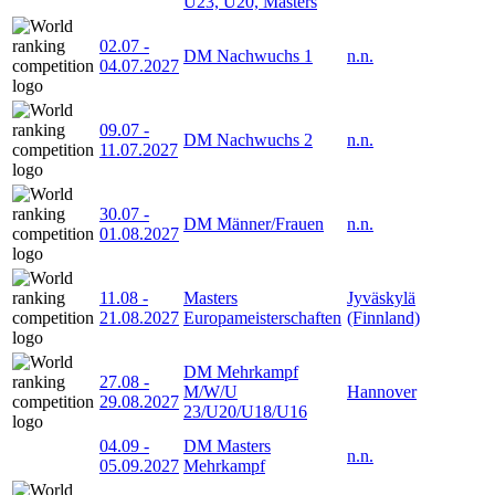
U23, U20, Masters
02.07
-
DM Nachwuchs 1
n.n.
04.07.2027
09.07
-
DM Nachwuchs 2
n.n.
11.07.2027
30.07
-
DM Männer/Frauen
n.n.
01.08.2027
11.08
-
Masters
Jyväskylä
21.08.2027
Europameisterschaften
(Finnland)
DM Mehrkampf
27.08
-
M/W/U
Hannover
29.08.2027
23/U20/U18/U16
04.09
-
DM Masters
n.n.
05.09.2027
Mehrkampf