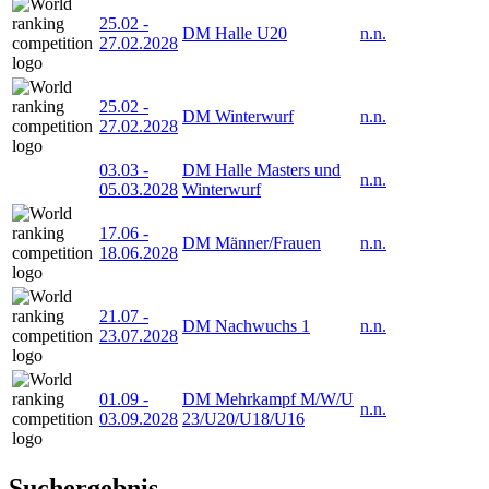
25.02
-
DM Halle U20
n.n.
27.02.2028
25.02
-
DM Winterwurf
n.n.
27.02.2028
03.03
-
DM Halle Masters und
n.n.
05.03.2028
Winterwurf
17.06
-
DM Männer/Frauen
n.n.
18.06.2028
21.07
-
DM Nachwuchs 1
n.n.
23.07.2028
01.09
-
DM Mehrkampf M/W/U
n.n.
03.09.2028
23/U20/U18/U16
Suchergebnis