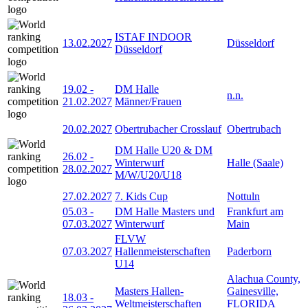
ISTAF INDOOR
13.02.2027
Düsseldorf
Düsseldorf
19.02
-
DM Halle
n.n.
21.02.2027
Männer/Frauen
20.02.2027
Obertrubacher Crosslauf
Obertrubach
DM Halle U20 & DM
26.02
-
Winterwurf
Halle (Saale)
28.02.2027
M/W/U20/U18
27.02.2027
7. Kids Cup
Nottuln
05.03
-
DM Halle Masters und
Frankfurt am
07.03.2027
Winterwurf
Main
FLVW
07.03.2027
Hallenmeisterschaften
Paderborn
U14
Alachua County,
Masters Hallen-
Gainesville,
18.03
-
Weltmeisterschaften
FLORIDA