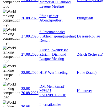
Memorial | Diamond
League Meeting
Pfungstädter
26.08.2026
Pfungstadt
Abendsportfest
6. Internationales
27.08.2026
Stabhochsprungmeeting
Dessau-Roßlau
Dessau
Zürich | Weltklasse
27.08.2026
Zürich | Diamond
Zürich (Schweiz)
League Meeting
28.08.2026
HLF-Wurfmeeting
Halle (Saale)
DM Mehrkampf
28.08
-
M/W/U
Hannover
30.08.2026
23/U20/U18/U16
Internationales
29.08
-