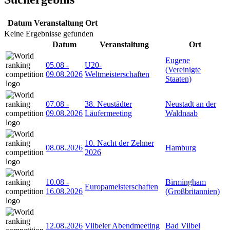
Datum
Veranstaltung
Ort
Keine Ergebnisse gefunden
Datum
Veranstaltung
Ort
Eugene
05.08
-
U20-
(Vereinigte
09.08.2026
Weltmeisterschaften
Staaten)
07.08
-
38. Neustädter
Neustadt an der
09.08.2026
Läufermeeting
Waldnaab
10. Nacht der Zehner
08.08.2026
Hamburg
2026
10.08
-
Birmingham
Europameisterschaften
16.08.2026
(Großbritannien)
12.08.2026
Vilbeler Abendmeeting
Bad Vilbel