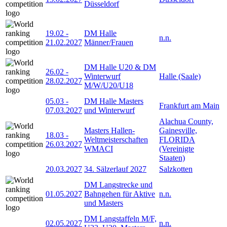
Düsseldorf
19.02
-
DM Halle
n.n.
21.02.2027
Männer/Frauen
DM Halle U20 & DM
26.02
-
Winterwurf
Halle (Saale)
28.02.2027
M/W/U20/U18
05.03
-
DM Halle Masters
Frankfurt am Main
07.03.2027
und Winterwurf
Alachua County,
Masters Hallen-
Gainesville,
18.03
-
Weltmeisterschaften
FLORIDA
26.03.2027
WMACI
(Vereinigte
Staaten)
20.03.2027
34. Sälzerlauf 2027
Salzkotten
DM Langstrecke und
01.05.2027
Bahngehen für Aktive
n.n.
und Masters
DM Langstaffeln M/F,
02.05.2027
n.n.