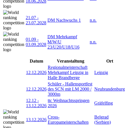
18.06.2028
21.07
-
DM Nachwuchs 1
n.n.
23.07.2028
DM Mehrkampf
01.09
-
M/W/U
n.n.
03.09.2028
23/U20/U18/U16
Datum
Veranstaltung
Ort
Regionalmeisterschaft
12.12.2026
Mehrkampf Leipzig in
Leipzig
Halle Brandberge
Schüler - Hallensportfest
12.12.2026
des SCN mit LM 2000 /
Neubrandenburg
3000m
12.12
-
ttc Weihnachtsspringen
Gräfelfing
13.12.2026
2026
Cross-
Belgrad
13.12.2026
Europameisterschaften
(Serbien)