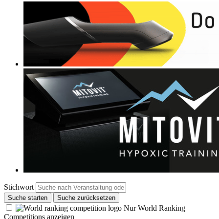
Stichwort
Suche starten
Suche zurücksetzen
Nur World Ranking
Competitions anzeigen