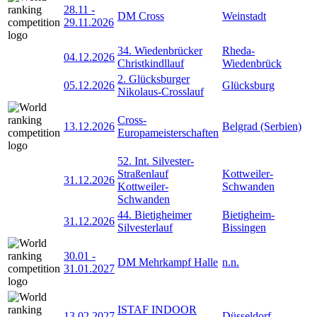
28.11
-
DM Cross
Weinstadt
29.11.2026
34. Wiedenbrücker
Rheda-
04.12.2026
Christkindllauf
Wiedenbrück
2. Glücksburger
05.12.2026
Glücksburg
Nikolaus-Crosslauf
Cross-
13.12.2026
Belgrad (Serbien)
Europameisterschaften
52. Int. Silvester-
Straßenlauf
Kottweiler-
31.12.2026
Kottweiler-
Schwanden
Schwanden
44. Bietigheimer
Bietigheim-
31.12.2026
Silvesterlauf
Bissingen
30.01
-
DM Mehrkampf Halle
n.n.
31.01.2027
ISTAF INDOOR
13.02.2027
Düsseldorf